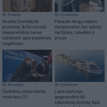
Žmonės
Gyvenimas
Reveka Devolskytė
Pasaulio langų valymo
prisiminė, iki ko nuvedė
čempionatas: kur vyksta
desperatiškas noras
varžybos, taisyklės ir
sulieknėti: apie pasekmes
prizas
negalvojau
Aktualijos
Gyvenimas
Šauktinių universitetai
Laive planuoja
neskriaus
(1)
apgyvendinti 80
tūkstančių žmonių: kaip