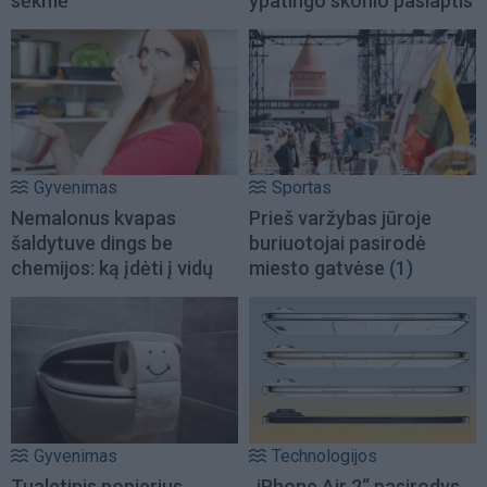
sėkmė
ypatingo skonio paslaptis
Gyvenimas
Sportas
Nemalonus kvapas
Prieš varžybas jūroje
šaldytuve dings be
buriuotojai pasirodė
chemijos: ką įdėti į vidų
miesto gatvėse
(1)
Gyvenimas
Technologijos
Tualetinis popierius
„iPhone Air 2“ pasirodys