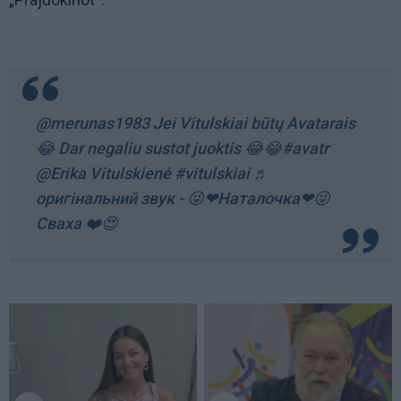
@merunas1983
Jei Vitulskiai būtų Avatarais
😂 Dar negaliu sustot juoktis 😂😂
#avatr
@Erika Vitulskienė
#vitulskiai
♬
оригінальний звук - 😜❤Наталочка❤😜
Сваха ❤️😍