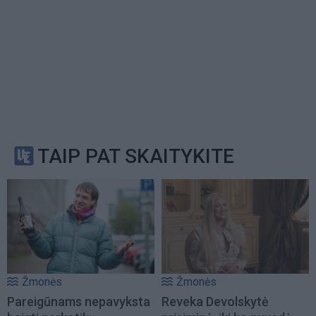
TAIP PAT SKAITYKITE
Žmonės
Žmonės
Pareigūnams nepavyksta
Reveka Devolskytė