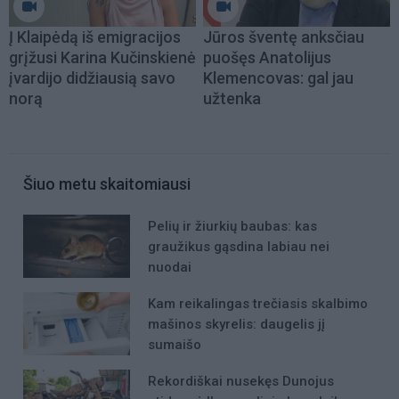
Į Klaipėdą iš emigracijos
Jūros šventę anksčiau
grįžusi Karina Kučinskienė
puošęs Anatolijus
įvardijo didžiausią savo
Klemencovas: gal jau
norą
užtenka
Šiuo metu skaitomiausi
Pelių ir žiurkių baubas: kas
graužikus gąsdina labiau nei
nuodai
Kam reikalingas trečiasis skalbimo
mašinos skyrelis: daugelis jį
sumaišo
Rekordiškai nusekęs Dunojus