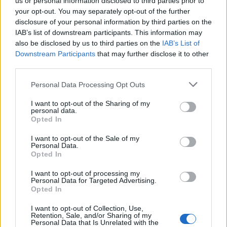
us or personal information disclosed to third parties prior to
your opt-out. You may separately opt-out of the further
disclosure of your personal information by third parties on the
Žmonės
Žmonės
IAB’s list of downstream participants. This information may
also be disclosed by us to third parties on the
IAB’s List of
Mirė prodiuseris
„Zombė Angelina Jolie“
Downstream Participants
that may further disclose it to other
Williamas Orbitas,
prisipažino, kaip iš tikrųjų
third parties.
pakeitęs Madonnos,
sukūrė savo šiurpinantį
„Blur“ ir 1990-ųjų
įvaizdį
Personal Data Processing Opt Outs
popmuzikos skambesį
I want to opt-out of the Sharing of my
personal data.
Opted In
I want to opt-out of the Sale of my
Personal Data.
Opted In
I want to opt-out of processing my
Personal Data for Targeted Advertising.
Žmonės
Žmonės
Opted In
Vaidas Baumila: „Aš
Mirė filmų „Pano
nebijau santykių
labirintas“ ir „Maras“
I want to opt-out of Collection, Use,
Retention, Sale, and/or Sharing of my
nuobodumo"
(4)
žvaigždė
Personal Data that Is Unrelated with the