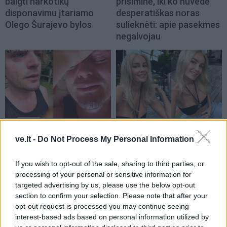
baigti narkotikų
prisiminė, iki ko nuvedė
disponavimu įtariamo
desperatiškas noras
Olego Šurajevo bylos
sulieknėti: apie pasekmes
negalvojau
Žmonės
Žmonės
Po skaudžių išgyvenimų
Kristina Meseguer
ve.lt -
Do Not Process My Personal Information
dėl dingusio augintinio –
pasidalijo vaizdeliu iš
žinia iš Ruslano Kirilkino
lovos: šalia – naujas
If you wish to opt-out of the sale, sharing to third parties, or
(3)
mylimasis
(1)
processing of your personal or sensitive information for
targeted advertising by us, please use the below opt-out
section to confirm your selection. Please note that after your
opt-out request is processed you may continue seeing
interest-based ads based on personal information utilized by