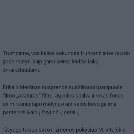
Trumpame, vos kelias sekundes trunkančiame vaizdo
įraše matyti, kaip garsi šeima leidžia laiką
šmaikštaudami.
Erika ir Merūnas nusprendė nusifilmuoti pasipuošę
filmo „Avataras“ filtru. Jų odos spalva ir visas fonas
akimirksniu tapo mėlyni, o ant veido buvo galima
pastebėti įvairių švytinčių detalių.
Išvydęs tokius savo ir žmonos pokyčius M. Vitulskis