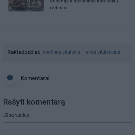
atidengė II pasaulinio karo laikų
radinius
Raktažodžiai
merūnas vitulskis
erika vitulskienė
Komentarai
Rašyti komentarą
Jūsų vardas