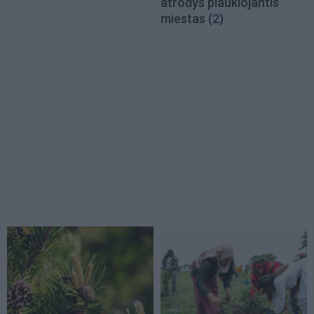
atrodys plaukiojantis
miestas
(2)