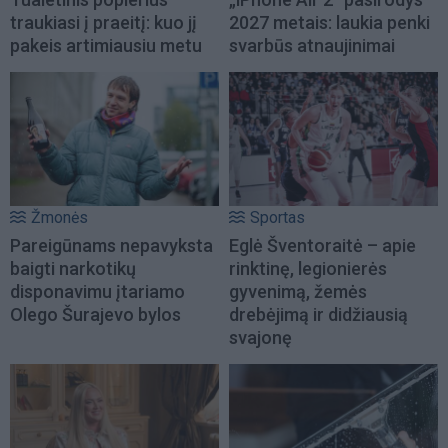
traukiasi į praeitį: kuo jį
2027 metais: laukia penki
pakeis artimiausiu metu
svarbūs atnaujinimai
Žmonės
Sportas
Pareigūnams nepavyksta
Eglė Šventoraitė – apie
baigti narkotikų
rinktinę, legionierės
disponavimu įtariamo
gyvenimą, žemės
Olego Šurajevo bylos
drebėjimą ir didžiausią
svajonę