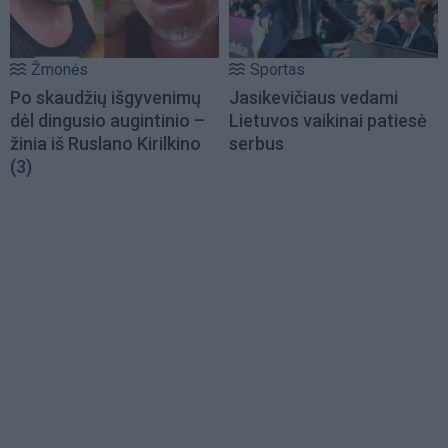
Žmonės
Sportas
Po skaudžių išgyvenimų
Jasikevičiaus vedami
dėl dingusio augintinio –
Lietuvos vaikinai patiesė
žinia iš Ruslano Kirilkino
serbus
(3)