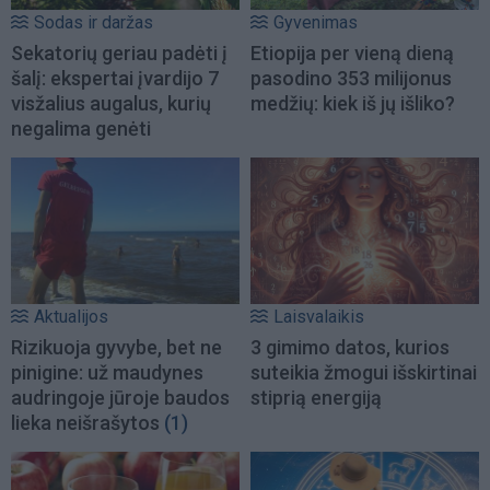
Sodas ir daržas
Gyvenimas
Sekatorių geriau padėti į
Etiopija per vieną dieną
šalį: ekspertai įvardijo 7
pasodino 353 milijonus
visžalius augalus, kurių
medžių: kiek iš jų išliko?
negalima genėti
Aktualijos
Laisvalaikis
Rizikuoja gyvybe, bet ne
3 gimimo datos, kurios
pinigine: už maudynes
suteikia žmogui išskirtinai
audringoje jūroje baudos
stiprią energiją
lieka neišrašytos
(1)