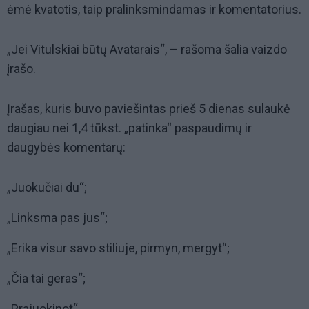
ėmė kvatotis, taip pralinksmindamas ir komentatorius.
„Jei Vitulskiai būtų Avatarais“, – rašoma šalia vaizdo
įrašo.
Įrašas, kuris buvo paviešintas prieš 5 dienas sulaukė
daugiau nei 1,4 tūkst. „patinka“ paspaudimų ir
daugybės komentarų:
„Juokučiai du“;
„Linksma pas jus“;
„Erika visur savo stiliuje, pirmyn, mergyt“;
„Čia tai geras“;
„Prajuokinot“.