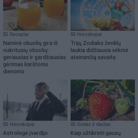
Receptai
Horoskopai
Naminė obuolių gira iš
Trijų Zodiako ženklų
nukritusių obuolių:
laukia didžiausia sėkmė
geriausias ir gardžiausias
ateinančią savaitę
gėrimas karštoms
dienoms
Horoskopai
Sodas ir daržas
Astrologė įvardijo
Kaip užtikrinti gausų