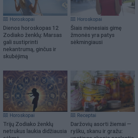
Horoskopai
Horoskopai
Dienos horoskopas 12
Šiais mėnesiais gimę
Zodiako ženklų: Marsas
žmonės yra patys
gali sustiprinti
sėkmingiausi
nekantrumą, ginčus ir
skubėjimą
Horoskopai
Receptai
Trijų Zodiako ženklų
Daržovių asorti žiemai —
netrukus laukia didžiausia
ryšku, skanu ir gražu: