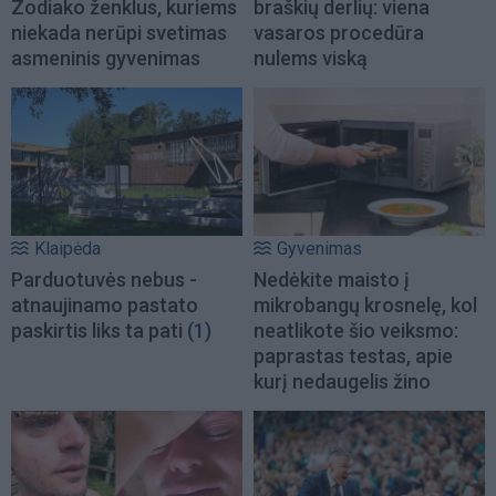
Zodiako ženklus, kuriems
braškių derlių: viena
niekada nerūpi svetimas
vasaros procedūra
asmeninis gyvenimas
nulems viską
Klaipėda
Gyvenimas
Parduotuvės nebus -
Nedėkite maisto į
atnaujinamo pastato
mikrobangų krosnelę, kol
paskirtis liks ta pati
(1)
neatlikote šio veiksmo:
paprastas testas, apie
kurį nedaugelis žino