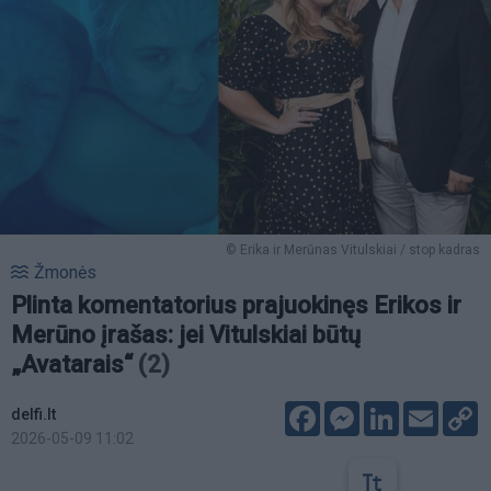
© Erika ir Merūnas Vitulskiai / stop kadras
Žmonės
Plinta komentatorius prajuokinęs Erikos ir
Merūno įrašas: jei Vitulskiai būtų
„Avatarais“
(2)
Facebook
Messenger
LinkedIn
Email
C
delfi.lt
L
2026-05-09 11:02