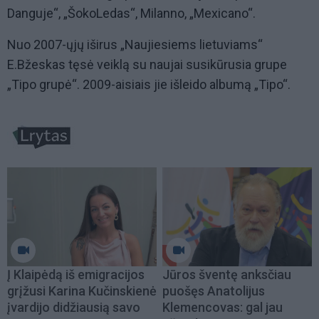
Danguje“, „ŠokoLedas“, Milanno, „Mexicano“.
Nuo 2007-ųjų iširus „Naujiesiems lietuviams“
E.Bžeskas tęsė veiklą su naujai susikūrusia grupe
„Tipo grupė“. 2009-aisiais jie išleido albumą „Tipo“.
Į Klaipėdą iš emigracijos
Jūros šventę anksčiau
grįžusi Karina Kučinskienė
puošęs Anatolijus
įvardijo didžiausią savo
Klemencovas: gal jau