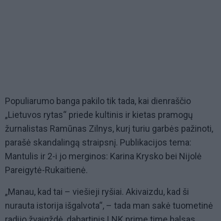
Populiarumo banga pakilo tik tada, kai dienraščio
„Lietuvos rytas“ priede kultinis ir kietas pramogų
žurnalistas Ramūnas Zilnys, kurį turiu garbės pažinoti,
parašė skandalingą straipsnį. Publikacijos tema:
Mantulis ir 2-i jo merginos: Karina Krysko bei Nijolė
Pareigytė-Rukaitienė.
„Manau, kad tai – viešieji ryšiai. Akivaizdu, kad ši
nurauta istorija išgalvota“, – tada man sakė tuometinė
radijo žvaigždė, dabartinis LNK prime time balsas