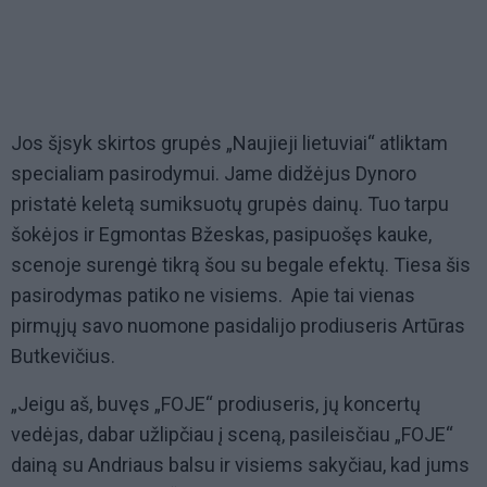
Jos šįsyk skirtos grupės „Naujieji lietuviai“ atliktam
specialiam pasirodymui. Jame didžėjus Dynoro
pristatė keletą sumiksuotų grupės dainų. Tuo tarpu
šokėjos ir Egmontas Bžeskas, pasipuošęs kauke,
scenoje surengė tikrą šou su begale efektų. Tiesa šis
pasirodymas patiko ne visiems. Apie tai vienas
pirmųjų savo nuomone pasidalijo prodiuseris Artūras
Butkevičius.
„Jeigu aš, buvęs „FOJE“ prodiuseris, jų koncertų
vedėjas, dabar užlipčiau į sceną, pasileisčiau „FOJE“
dainą su Andriaus balsu ir visiems sakyčiau, kad jums