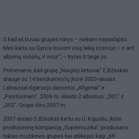
O kad aš buvau grupės narys – niekam nepaslaptis.
Mes kartu su Gynce buvom visą laiką scenoje – ir ant
albumų viršelių, ir visur“, – lrytas.lt teigė jis.
Primename, kad grupę „Naujieji lietuviai“ E.Bžeskas
drauge su 14 bendraminčių įkūrė 2003-iaisiais.
Labiausiai išgarsėjo dainomis „Afigenai“ ir
„Pasitūsinam“. 2006 m. išleido 2 albumus: „001“ ir
„002“. Grupė iširo 2007 m.
2007-aisiais E.Bžeskas kartu su U. Kiguoliu, įkūrė
prodiuserinę kompaniją „Supermuzika“, prodiusavo
tokias muzikines grupes bei atlikėjus kaip „69