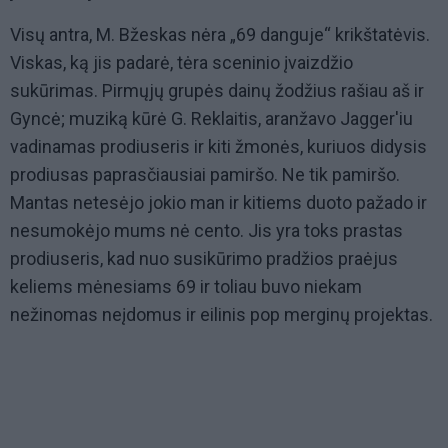
Visų antra, M. Bžeskas nėra „69 danguje“ krikštatėvis.
Viskas, ką jis padarė, tėra sceninio įvaizdžio
sukūrimas. Pirmųjų grupės dainų žodžius rašiau aš ir
Gyncė; muziką kūrė G. Reklaitis, aranžavo Jagger'iu
vadinamas prodiuseris ir kiti žmonės, kuriuos didysis
prodiusas paprasčiausiai pamiršo. Ne tik pamiršo.
Mantas netesėjo jokio man ir kitiems duoto pažado ir
nesumokėjo mums nė cento. Jis yra toks prastas
prodiuseris, kad nuo susikūrimo pradžios praėjus
keliems mėnesiams 69 ir toliau buvo niekam
nežinomas neįdomus ir eilinis pop merginų projektas.