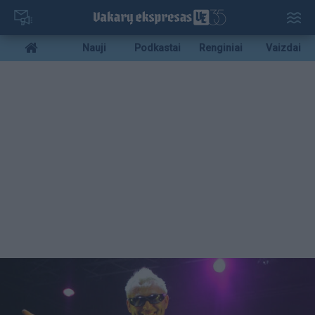
Pereiti
į
pagrindinį
Mobile
Nauji
Podkastai
Renginiai
Vaizdai
turinį
menu
bottom