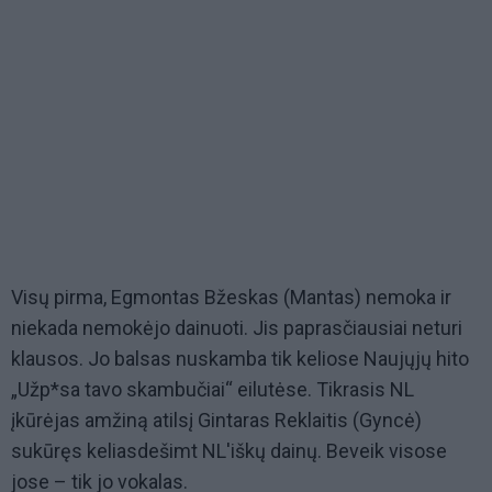
Visų pirma, Egmontas Bžeskas (Mantas) nemoka ir
niekada nemokėjo dainuoti. Jis paprasčiausiai neturi
klausos. Jo balsas nuskamba tik keliose Naujųjų hito
„Užp*sa tavo skambučiai“ eilutėse. Tikrasis NL
įkūrėjas amžiną atilsį Gintaras Reklaitis (Gyncė)
sukūręs keliasdešimt NL'iškų dainų. Beveik visose
jose – tik jo vokalas.