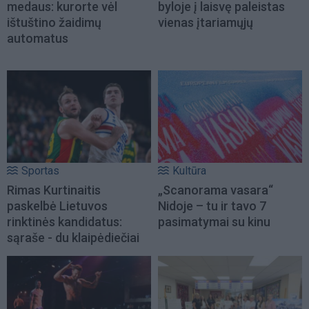
medaus: kurorte vėl
byloje į laisvę paleistas
ištuštino žaidimų
vienas įtariamųjų
automatus
Sportas
Kultūra
Rimas Kurtinaitis
„Scanorama vasara“
paskelbė Lietuvos
Nidoje – tu ir tavo 7
rinktinės kandidatus:
pasimatymai su kinu
sąraše - du klaipėdiečiai