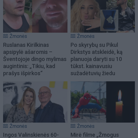
Žmonės
Žmonės
Ruslanas Kirilkinas
Po skyrybų su Pikul
apsipylė ašaromis –
Dirkstys atskleidė, ką
Šventojoje dingo mylimas
planuoja daryti su 10
augintinis: „Tikiu, kad
tūkst. kainavusiu
prašys išpirkos“
sužadėtuvių žiedu
Žmonės
Žmonės
Ingos Valinskienės 60-
Mirė filme „Žmogus