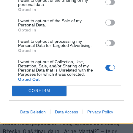
I want to opt-out of the Sharing of my
personal data.
Opted In
I want to opt-out of the Sale of my
Personal Data.
Opted In
Realią situaciją žino ir Artūras Butkevičius – buvęs
I want to opt-out of processing my
legendinių „FOJE“ ir „ŽAS“ vadybininkas. Jis
Personal Data for Targeted Advertising.
Opted In
bendradarbiavo su Gintaru Reklaičiu. Jis, kaip ir aš,
žino, kokiu būdu „Naujieji lietuviai“ tapo Manto
I want to opt-out of Collection, Use,
Retention, Sale, and/or Sharing of my
nuosavybe. Man atrodo, kad A. Butkevičiui trūko
Personal Data that Is Unrelated with the
Purposes for which it was collected.
kantrybė. Jis kalė kandų postą, viešai ir šlykščiai
Opted Out
meluojantį Egmontą Bžeską pastatantį tiesiai į vietą.
CONFIRM
Mano kantrybė taip pat ne geležinė. Po to, kai šis
šūdinas žmogus vaizdavo dainuojantis skambant
Data Deletion
Data Access
Privacy Policy
galimai apvogto Gyncės vokalui, man kyla vis didesnis
noras viešai papasakoti viską, ką žinau apie Mantą
Bžeską. O aš žinau daug… Ar ne, Mantai?“, – teigė