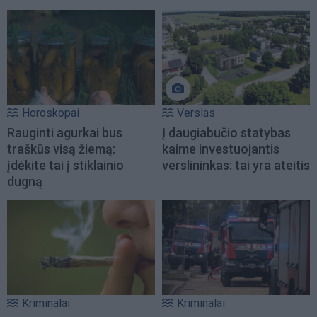
Horoskopai
Verslas
Rauginti agurkai bus
Į daugiabučio statybas
traškūs visą žiemą:
kaime investuojantis
įdėkite tai į stiklainio
verslininkas: tai yra ateitis
dugną
Kriminalai
Kriminalai