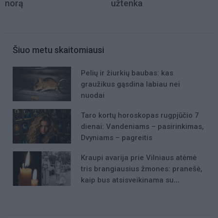
norą
užtenka
Šiuo metu skaitomiausi
Pelių ir žiurkių baubas: kas
graužikus gąsdina labiau nei
nuodai
Taro kortų horoskopas rugpjūčio 7
dienai: Vandeniams – pasirinkimas,
Dvyniams – pagreitis
Kraupi avarija prie Vilniaus atėmė
tris brangiausius žmones: pranešė,
kaip bus atsisveikinama su
mergaite, jos mama ir močiute