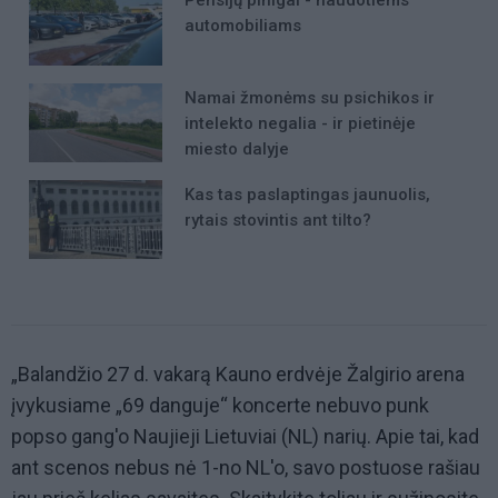
Pensijų pinigai - naudotiems
automobiliams
Namai žmonėms su psichikos ir
intelekto negalia - ir pietinėje
miesto dalyje
Kas tas paslaptingas jaunuolis,
rytais stovintis ant tilto?
„Balandžio 27 d. vakarą Kauno erdvėje Žalgirio arena
įvykusiame „69 danguje“ koncerte nebuvo punk
popso gang'o Naujieji Lietuviai (NL) narių. Apie tai, kad
ant scenos nebus nė 1-no NL'o, savo postuose rašiau