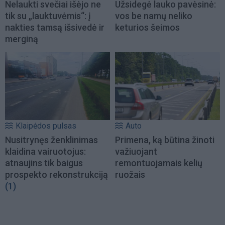
Nelaukti svečiai išėjo ne
Užsidegė lauko pavėsinė:
tik su „lauktuvėmis“: į
vos be namų neliko
nakties tamsą išsivedė ir
keturios šeimos
merginą
Klaipėdos pulsas
Auto
Nusitrynęs ženklinimas
Primena, ką būtina žinoti
klaidina vairuotojus:
važiuojant
atnaujins tik baigus
remontuojamais kelių
prospekto rekonstrukciją
ruožais
(1)