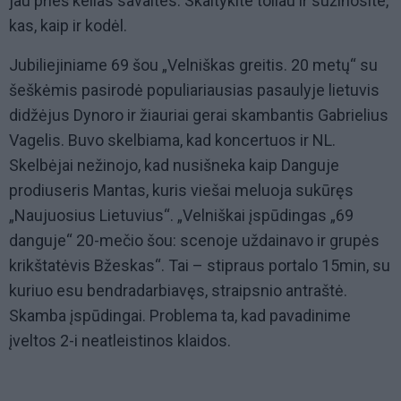
jau prieš kelias savaites. Skaitykite toliau ir sužinosite,
kas, kaip ir kodėl.
Jubiliejiniame 69 šou „Velniškas greitis. 20 metų“ su
šeškėmis pasirodė populiariausias pasaulyje lietuvis
didžėjus Dynoro ir žiauriai gerai skambantis Gabrielius
Vagelis. Buvo skelbiama, kad koncertuos ir NL.
Skelbėjai nežinojo, kad nusišneka kaip Danguje
prodiuseris Mantas, kuris viešai meluoja sukūręs
„Naujuosius Lietuvius“. „Velniškai įspūdingas „69
danguje“ 20-mečio šou: scenoje uždainavo ir grupės
krikštatėvis Bžeskas“. Tai – stipraus portalo 15min, su
kuriuo esu bendradarbiavęs, straipsnio antraštė.
Skamba įspūdingai. Problema ta, kad pavadinime
įveltos 2-i neatleistinos klaidos.