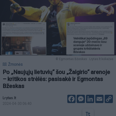
© Egmontas Bžeskas . Lrytas.lt koliažas
Žmonės
Po „Naujųjų lietuvių“ šou „Žalgirio“ arenoje
– kritikos strėlės: pasisakė ir Egmontas
Bžeskas
Facebook
Messenger
LinkedIn
Email
C
Lrytas.lt
L
2024-04-30 06:40