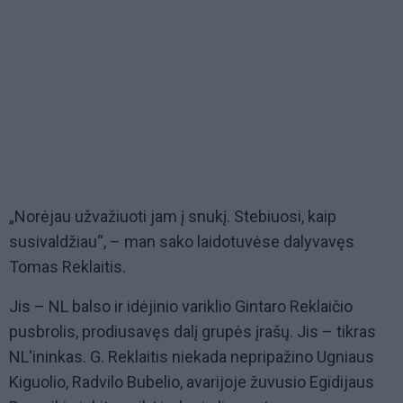
„Norėjau užvažiuoti jam į snukį. Stebiuosi, kaip
susivaldžiau“, – man sako laidotuvėse dalyvavęs
Tomas Reklaitis.
Jis – NL balso ir idėjinio variklio Gintaro Reklaičio
pusbrolis, prodiusavęs dalį grupės įrašų. Jis – tikras
NL'ininkas. G. Reklaitis niekada nepripažino Ugniaus
Kiguolio, Radvilo Bubelio, avarijoje žuvusio Egidijaus