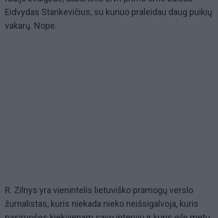
Eidvydas Stankevičius, su kuriuo praleidau daug puikių
vakarų. Nope.
R. Zilnys yra vienintelis lietuviško pramogų verslo
žurnalistas, kuris niekada nieko neišsigalvoja, kuris
pasiruošęs kiekvienam savo interviu ir kuris eilę metų