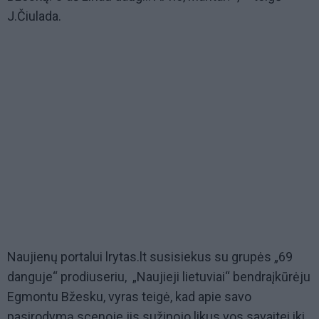
J.Čiulada.
Naujienų portalui lrytas.lt susisiekus su grupės „69
danguje“ prodiuseriu, „Naujieji lietuviai“ bendraįkūrėju
Egmontu Bžesku, vyras teigė, kad apie savo
pasirodymą scenoje jis sužinojo likus vos savaitei iki