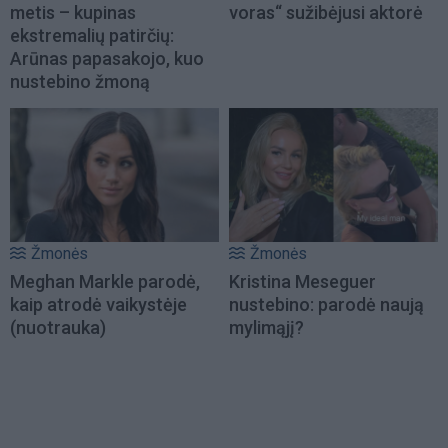
metis – kupinas
voras“ sužibėjusi aktorė
ekstremalių patirčių:
Arūnas papasakojo, kuo
nustebino žmoną
Žmonės
Žmonės
Meghan Markle parodė,
Kristina Meseguer
kaip atrodė vaikystėje
nustebino: parodė naują
(nuotrauka)
mylimąjį?