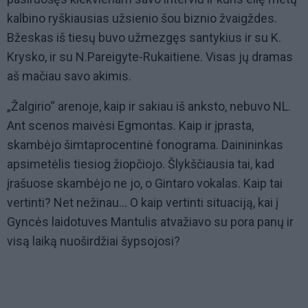
kalbino ryškiausias užsienio šou biznio žvaigždes.
Bžeskas iš tiesų buvo užmezgęs santykius ir su K.
Krysko, ir su N.Pareigyte-Rukaitiene. Visas jų dramas
aš mačiau savo akimis.
„Žalgirio“ arenoje, kaip ir sakiau iš anksto, nebuvo NL.
Ant scenos maivėsi Egmontas. Kaip ir įprasta,
skambėjo šimtaprocentinė fonograma. Dainininkas
apsimetėlis tiesiog žiopčiojo. Šlykščiausia tai, kad
įrašuose skambėjo ne jo, o Gintaro vokalas. Kaip tai
vertinti? Net nežinau... O kaip vertinti situaciją, kai į
Gyncės laidotuves Mantulis atvažiavo su pora panų ir
visą laiką nuoširdžiai šypsojosi?