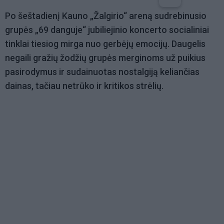
Po šeštadienį Kauno „Žalgirio“ areną sudrebinusio
grupės „69 danguje“ jubiliejinio koncerto socialiniai
tinklai tiesiog mirga nuo gerbėjų emocijų. Daugelis
negaili gražių žodžių grupės merginoms už puikius
pasirodymus ir sudainuotas nostalgiją keliančias
dainas, tačiau netrūko ir kritikos strėlių.