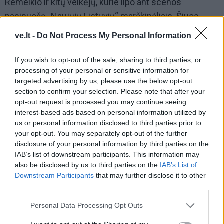
Remeikio ir kitų veikėjų, kurie lipo ant scenos
pasipuošę „Naujųjų Lietuvių“ marškinėliais. Šiuos
žmones maikėmis papuošė ir į fonograminius
ve.lt -
Do Not Process My Personal Information
koncertus įgrūdo Egmontas Bžeskas. Žmogus, kuris
nesukūrė NL projekto. Kuris nemoka dainuoti. Kuris
If you wish to opt-out of the sale, sharing to third parties, or
processing of your personal or sensitive information for
nerašo dainų žodžių. Kuris yra 1 prasčiausių mano
targeted advertising by us, please use the below opt-out
gyvenimo sutiktų vadybininkų. Pats Gyncė ir daug jo
section to confirm your selection. Please note that after your
aplinkos muzikantų man pasakojo, kad šis žmogus
opt-out request is processed you may continue seeing
interest-based ads based on personal information utilized by
pasisavino teises į NL prekės ženklą.
us or personal information disclosed to third parties prior to
your opt-out. You may separately opt-out of the further
disclosure of your personal information by third parties on the
IAB’s list of downstream participants. This information may
also be disclosed by us to third parties on the
IAB’s List of
Downstream Participants
that may further disclose it to other
third parties.
Personal Data Processing Opt Outs