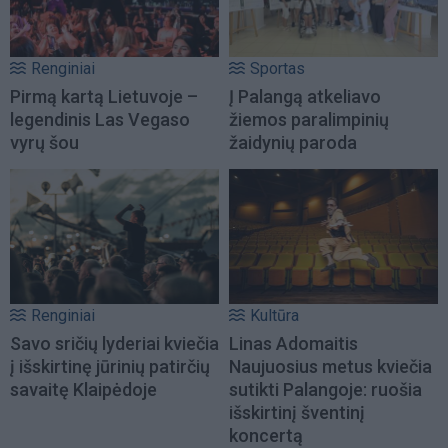
Renginiai
Sportas
Pirmą kartą Lietuvoje –
Į Palangą atkeliavo
legendinis Las Vegaso
žiemos paralimpinių
vyrų šou
žaidynių paroda
Renginiai
Kultūra
Savo sričių lyderiai kviečia
Linas Adomaitis
į išskirtinę jūrinių patirčių
Naujuosius metus kviečia
savaitę Klaipėdoje
sutikti Palangoje: ruošia
išskirtinį šventinį
koncertą