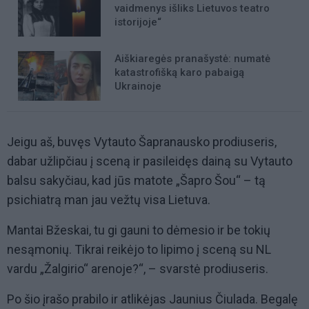
vaidmenys išliks Lietuvos teatro
istorijoje“
Aiškiaregės pranašystė: numatė
katastrofišką karo pabaigą
Ukrainoje
Jeigu aš, buvęs Vytauto Šapranausko prodiuseris,
dabar užlipčiau į sceną ir pasileidęs dainą su Vytauto
balsu sakyčiau, kad jūs matote „Šapro Šou“ – tą
psichiatrą man jau vežtų visa Lietuva.
Mantai Bžeskai, tu gi gauni to dėmesio ir be tokių
nesąmonių. Tikrai reikėjo to lipimo į sceną su NL
vardu „Žalgirio“ arenoje?“, – svarstė prodiuseris.
Po šio įrašo prabilo ir atlikėjas Jaunius Čiulada. Begalę