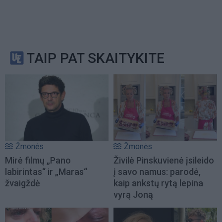
TAIP PAT SKAITYKITE
Žmonės
Žmonės
Mirė filmų „Pano
Živilė Pinskuvienė įsileido
labirintas“ ir „Maras“
į savo namus: parodė,
žvaigždė
kaip ankstų rytą lepina
vyrą Joną