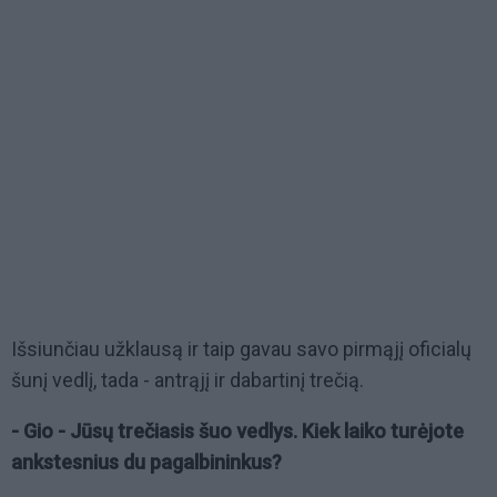
Išsiunčiau užklausą ir taip gavau savo pirmąjį oficialų
šunį vedlį, tada - antrąjį ir dabartinį trečią.
- Gio - Jūsų trečiasis šuo vedlys. Kiek laiko turėjote
ankstesnius du pagalbininkus?