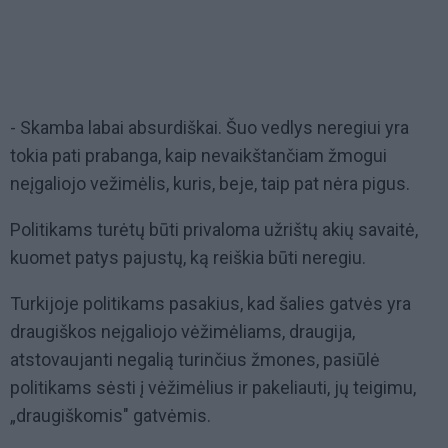
- Skamba labai absurdiškai. Šuo vedlys neregiui yra
tokia pati prabanga, kaip nevaikštančiam žmogui
neįgaliojo vežimėlis, kuris, beje, taip pat nėra pigus.
Politikams turėtų būti privaloma užrištų akių savaitė,
kuomet patys pajustų, ką reiškia būti neregiu.
Turkijoje politikams pasakius, kad šalies gatvės yra
draugiškos neįgaliojo vėžimėliams, draugija,
atstovaujanti negalią turinčius žmones, pasiūlė
politikams sėsti į vėžimėlius ir pakeliauti, jų teigimu,
„draugiškomis" gatvėmis.