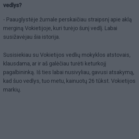
vedlys?
- Paauglystėje žurnale perskaičiau straipsnį apie aklą
merginą Vokietijoje, kuri turėjo šunį vedlį. Labai
susižavėjau šia istorija.
Susisiekiau su Vokietijos vedlių mokyklos atstovais,
klausdama, ar ir aš galėčiau turėti keturkojį
pagalbininką. Iš ties labai nusivyliau, gavusi atsakymą,
kad šuo vedlys, tuo metu, kainuotų 26 tūkst. Vokietijos
markių.