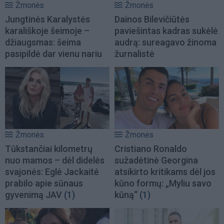
Žmonės
Žmonės
Jungtinės Karalystės
Dainos Bilevičiūtės
karališkoje šeimoje –
paviešintas kadras sukėlė
džiaugsmas: šeima
audrą: sureagavo žinoma
pasipildė dar vienu nariu
žurnalistė
Žmonės
Žmonės
Tūkstančiai kilometrų
Cristiano Ronaldo
nuo mamos – dėl didelės
sužadėtinė Georgina
svajonės: Eglė Jackaitė
atsikirto kritikams dėl jos
prabilo apie sūnaus
kūno formų: „Myliu savo
gyvenimą JAV
(1)
kūną“
(1)