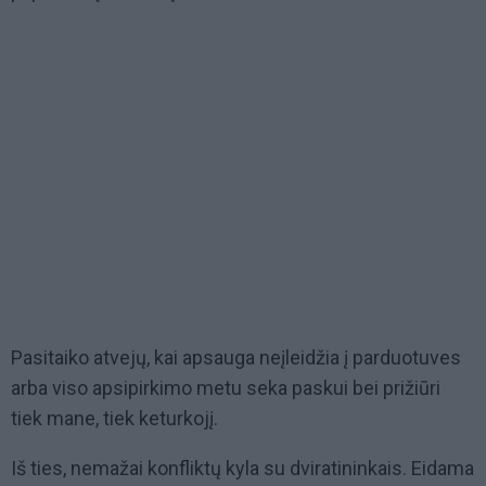
Pasitaiko atvejų, kai apsauga neįleidžia į parduotuves
arba viso apsipirkimo metu seka paskui bei prižiūri
tiek mane, tiek keturkojį.
Iš ties, nemažai konfliktų kyla su dviratininkais. Eidama