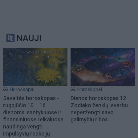
NAUJI
Horoskopai
Horoskopai
Savaitės horoskopas -
Dienos horoskopas 12
rugpjūčio 10 – 16
Zodiako ženklų: svarbu
dienoms: santykiuose ir
neperžengti savo
finansiniuose reikaluose
galimybių ribos
naudinga vengti
impulsyvių reakcijų