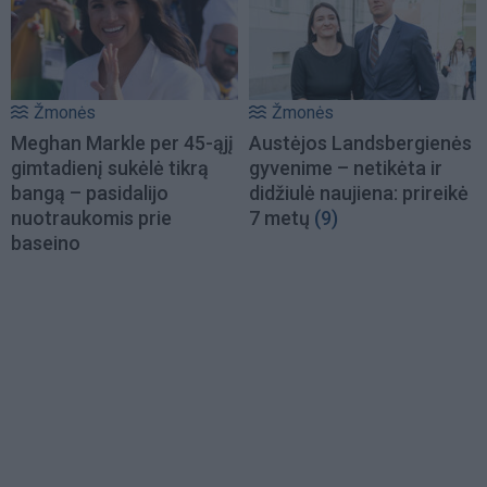
Žmonės
Žmonės
Meghan Markle per 45-ąjį
Austėjos Landsbergienės
gimtadienį sukėlė tikrą
gyvenime – netikėta ir
bangą – pasidalijo
didžiulė naujiena: prireikė
nuotraukomis prie
7 metų
(9)
baseino