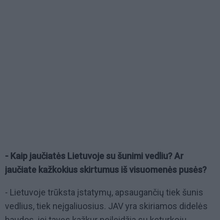
- Kaip jaučiatės Lietuvoje su šunimi vedliu? Ar
jaučiate kažkokius skirtumus iš visuomenės pusės?
- Lietuvoje trūksta įstatymų, apsaugančių tiek šunis
vedlius, tiek neįgaliuosius. JAV yra skiriamos didelės
baudos, jei tavęs kažkur neįleidžia su keturkoju