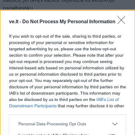
pagalbininku.
ve.lt -
Do Not Process My Personal Information
Nutikus tokiam incidentui, gali kviesti policiją, jog šie
pagelbėtų. Darbdavys negali tavęs diskriminuoti dėl
If you wish to opt-out of the sale, sharing to third parties, or
negalios ar uždrausti darbe būti su šuniu vedliu.
processing of your personal or sensitive information for
targeted advertising by us, please use the below opt-out
Taip pat keturkojis pagalbininkas turi asistuojančio
section to confirm your selection. Please note that after your
žmogaus statusą, tad jį sužalojus, kaltininkas
opt-out request is processed you may continue seeing
interest-based ads based on personal information utilized by
baudžiamas tokiomis pačiomis teisinėmis
us or personal information disclosed to third parties prior to
priemonėmis kaip ir už žmogaus sužalojimą.
your opt-out. You may separately opt-out of the further
disclosure of your personal information by third parties on the
IAB’s list of downstream participants. This information may
also be disclosed by us to third parties on the
IAB’s List of
Downstream Participants
that may further disclose it to other
third parties.
Personal Data Processing Opt Outs