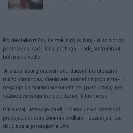
Po kiek laiko mūsų šeimai įsigijus šunį - vilko hibridę,
pastebėjau, kad ji labai protinga. Pradėjau treniruoti
būti mano vedle.
Ji iš ties labai greitai išmoko klausyti bei atpažinti
mano komandas. Vienintelė tuometinė problema - ji
negalėjo su manimi niekur eiti: nei į parduotuvę, nei
važiuoti viešuoju transportu, nei į kitas vietas.
Galiausiai, Lietuvoje studijuodama universitete vėl
pradėjau domėtis šunimis vedliais ir sužinojau, kad
daugiausiai jų rengiama JAV.