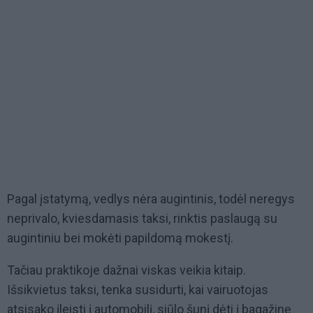
Pagal įstatymą, vedlys nėra augintinis, todėl neregys
neprivalo, kviesdamasis taksi, rinktis paslaugą su
augintiniu bei mokėti papildomą mokestį.
Tačiau praktikoje dažnai viskas veikia kitaip.
Išsikvietus taksi, tenka susidurti, kai vairuotojas
atsisako įleisti į automobilį, siūlo šunį dėti į bagažinę