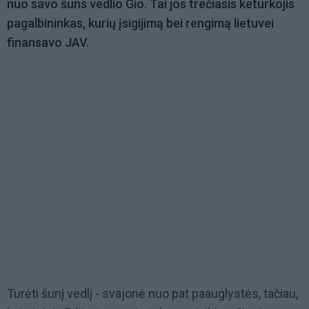
nuo savo šuns vedlio Gio. Tai jos trečiasis keturkojis
pagalbininkas, kurių įsigijimą bei rengimą lietuvei
finansavo JAV.
Turėti šunį vedlį - svajonė nuo pat paauglystės, tačiau,