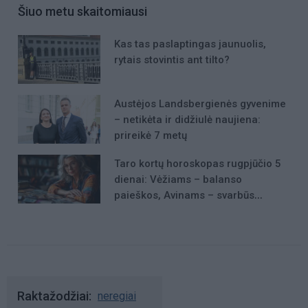
Šiuo metu skaitomiausi
Kas tas paslaptingas jaunuolis,
rytais stovintis ant tilto?
Austėjos Landsbergienės gyvenime
– netikėta ir didžiulė naujiena:
prireikė 7 metų
Taro kortų horoskopas rugpjūčio 5
dienai: Vėžiams – balanso
paieškos, Avinams – svarbūs
patarimai
Raktažodžiai
neregiai