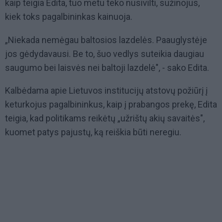
kaip teigia Edita, tuo metu teko nusivilti, sužinojus,
kiek toks pagalbininkas kainuoja.
„Niekada nemėgau baltosios lazdelės. Paauglystėje
jos gėdydavausi. Be to, šuo vedlys suteikia daugiau
saugumo bei laisvės nei baltoji lazdelė", - sako Edita.
Kalbėdama apie Lietuvos institucijų atstovų požiūrį į
keturkojus pagalbininkus, kaip į prabangos prekę, Edita
teigia, kad politikams reikėtų „užrištų akių savaitės",
kuomet patys pajustų, ką reiškia būti neregiu.