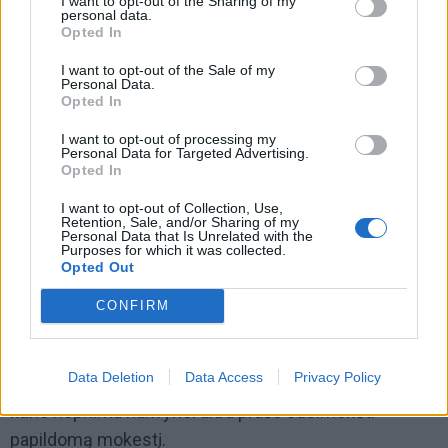
I want to opt-out of the Sharing of my
personal data.
Opted In
I want to opt-out of the Sale of my
Personal Data.
Opted In
I want to opt-out of processing my
Lietuvoje trūksta ir švietimo visuomenėje. Ypač daug
Personal Data for Targeted Advertising.
Opted In
užgauliojimų sulaukiu iš vyresnio amžiaus žmonių,
kurie teigia, kad šuns vedlio vieta yra pririštam prie
I want to opt-out of Collection, Use,
Retention, Sale, and/or Sharing of my
būdos.
Personal Data that Is Unrelated with the
Purposes for which it was collected.
Opted Out
Taip pat žmonės dar nėra pratę prie vedlių, nesilaiko
CONFIRM
būtino etiketo, nori glostyti, užkalbinti, kas yra griežtai
draudžiama.
Data Deletion
Data Access
Privacy Policy
Yra vietų Lietuvoje, kur neįleidžia su vedliu, viešbučių,
kurie nepriima nakvynei arba prašo susimokėti
papildomą mokestį.