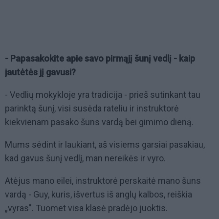
- Papasakokite apie savo pirmąjį šunį vedlį - kaip
jautėtės jį gavusi?
- Vedlių mokykloje yra tradicija - prieš sutinkant tau
parinktą šunį, visi susėda rateliu ir instruktorė
kiekvienam pasako šuns vardą bei gimimo dieną.
Mums sėdint ir laukiant, aš visiems garsiai pasakiau,
kad gavus šunį vedlį, man nereikės ir vyro.
Atėjus mano eilei, instruktorė perskaitė mano šuns
vardą - Guy, kuris, išvertus iš anglų kalbos, reiškia
„vyras". Tuomet visa klasė pradėjo juoktis.