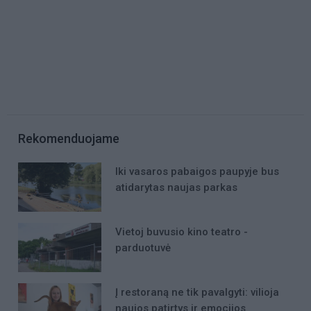
Rekomenduojame
Iki vasaros pabaigos paupyje bus
atidarytas naujas parkas
Vietoj buvusio kino teatro -
parduotuvė
Į restoraną ne tik pavalgyti: vilioja
naujos patirtys ir emocijos