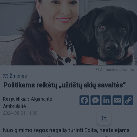
© Asmeninis albumas
Žmonės
Politikams reikėtų „užrištų akių savaitės“
Facebook
Messenger
LinkedIn
Email
C
,
Algimantė
Respublika.lt
L
Ambrulaitė
2024-08-31 11:00
Nuo gimimo regos negalią turinti Edita, neatsiejama