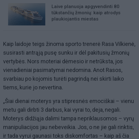
Laive planuoja apgyvendinti 80
tūkstančių žmonių: kaip atrodys
plaukiojantis miestas
Kaip laidoje teigs žinoma sporto trenerė Rasa Vilkienė,
susirasti antrąją pusę sunku ir dėl pakitusių žmonių
vertybės. Nors moteriai dėmesio ir netrūksta, jos
vienadieniai pasimatymai nedomina. Anot Rasos,
svarbiau po kojomis turėti pagrindą nei skirti laiko
tiems, kurie jo nevertina.
„Šiai dienai moterys yra stipresnės emociškai – vienu
metu gali dirbti 3 darbus, kai vyrai to, deja, negali.
Moterys didžiąja dalimi tampa nepriklausomos – vyrų
manipuliacijos jau nebeveikia. Jos, o ne jie gali rinktis,
ir tada vyrui gaunasi toks diskomfortas – kaip aš čia