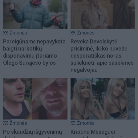
Žmonės
Žmonės
Pareigūnams nepavyksta
Reveka Devolskytė
baigti narkotikų
prisiminė, iki ko nuvedė
disponavimu įtariamo
desperatiškas noras
Olego Šurajevo bylos
sulieknėti: apie pasekmes
negalvojau
Žmonės
Žmonės
Po skaudžių išgyvenimų
Kristina Meseguer