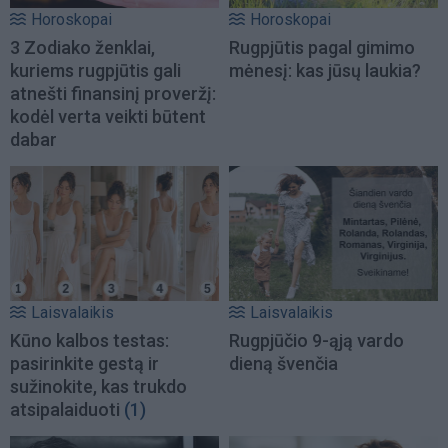
Horoskopai
Horoskopai
3 Zodiako ženklai,
Rugpjūtis pagal gimimo
kuriems rugpjūtis gali
mėnesį: kas jūsų laukia?
atnešti finansinį proveržį:
kodėl verta veikti būtent
dabar
Laisvalaikis
Laisvalaikis
Kūno kalbos testas:
Rugpjūčio 9-ąją vardo
pasirinkite gestą ir
dieną švenčia
sužinokite, kas trukdo
atsipalaiduoti
(1)