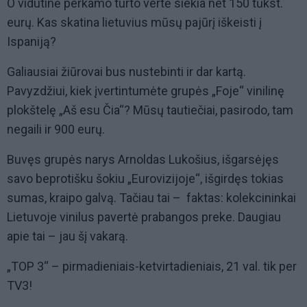
O vidutinė perkamo turto vertė siekia net 150 tūkst.
eurų. Kas skatina lietuvius mūsų pajūrį iškeisti į
Ispaniją?
Galiausiai žiūrovai bus nustebinti ir dar kartą.
Pavyzdžiui, kiek įvertintumėte grupės „Foje“ vinilinę
plokštelę „Aš esu Čia“? Mūsų tautiečiai, pasirodo, tam
negaili ir 900 eurų.
Buvęs grupės narys Arnoldas Lukošius, išgarsėjęs
savo beprotišku šokiu „Eurovizijoje“, išgirdęs tokias
sumas, kraipo galvą. Tačiau tai – faktas: kolekcininkai
Lietuvoje vinilus pavertė prabangos preke. Daugiau
apie tai – jau šį vakarą.
„TOP 3“ – pirmadieniais-ketvirtadieniais, 21 val. tik per
TV3!