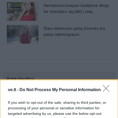
Nemalonus kvapas šaldytuve dings
be chemijos: ką įdėti į vidų
Šiais mėnesiais gimę žmonės yra
patys sėkmingiausi
Raktažodžiai
pažinčių programėles
skyrybos
meilė
ve.lt -
Do Not Process My Personal Information
If you wish to opt-out of the sale, sharing to third parties, or
processing of your personal or sensitive information for
Komentarai
targeted advertising by us, please use the below opt-out