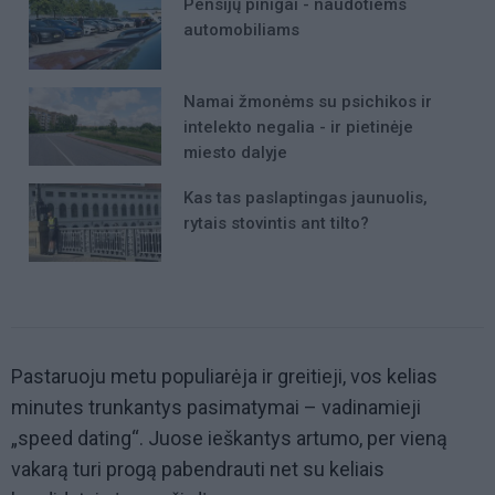
Pensijų pinigai - naudotiems
automobiliams
Namai žmonėms su psichikos ir
intelekto negalia - ir pietinėje
miesto dalyje
Kas tas paslaptingas jaunuolis,
rytais stovintis ant tilto?
Pastaruoju metu populiarėja ir greitieji, vos kelias
minutes trunkantys pasimatymai – vadinamieji
„speed dating“. Juose ieškantys artumo, per vieną
vakarą turi progą pabendrauti net su keliais