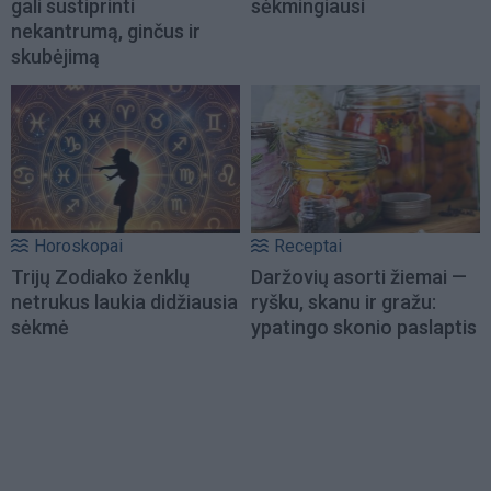
gali sustiprinti
sėkmingiausi
nekantrumą, ginčus ir
skubėjimą
Horoskopai
Receptai
Trijų Zodiako ženklų
Daržovių asorti žiemai —
netrukus laukia didžiausia
ryšku, skanu ir gražu:
sėkmė
ypatingo skonio paslaptis