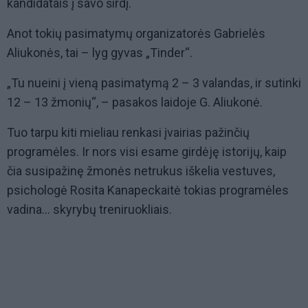
kandidatais į savo širdį.
Anot tokių pasimatymų organizatorės Gabrielės
Aliukonės, tai – lyg gyvas „Tinder“.
„Tu nueini į vieną pasimatymą 2 – 3 valandas, ir sutinki
12 – 13 žmonių“, – pasakos laidoje G. Aliukonė.
Tuo tarpu kiti mieliau renkasi įvairias pažinčių
programėles. Ir nors visi esame girdėję istorijų, kaip
čia susipažinę žmonės netrukus iškelia vestuves,
psichologė Rosita Kanapeckaitė tokias programėles
vadina... skyrybų treniruokliais.