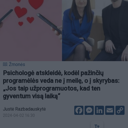
Žmonės
Psichologė atskleidė, kodėl pažinčių
programėlės veda ne į meilę, o į skyrybas:
„Jos taip užprogramuotos, kad ten
gyventum visą laiką“
Facebook
Messenger
LinkedIn
Email
C
Justė Razbadauskytė
L
2024-04-02 16:30