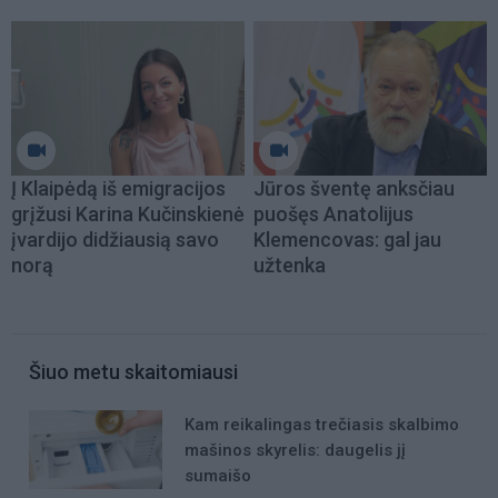
Į Klaipėdą iš emigracijos
Jūros šventę anksčiau
grįžusi Karina Kučinskienė
puošęs Anatolijus
įvardijo didžiausią savo
Klemencovas: gal jau
norą
užtenka
Šiuo metu skaitomiausi
Kam reikalingas trečiasis skalbimo
mašinos skyrelis: daugelis jį
sumaišo