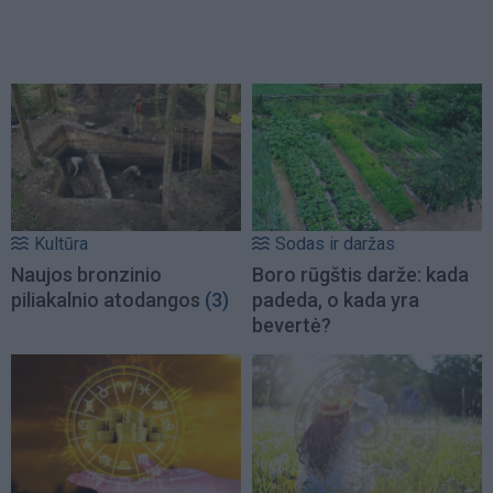
Kultūra
Sodas ir daržas
Naujos bronzinio
Boro rūgštis darže: kada
piliakalnio atodangos
(3)
padeda, o kada yra
bevertė?