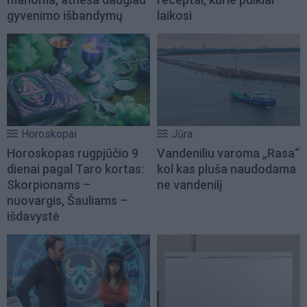
gyvenimo išbandymų
laikosi
Horoskopai
Jūra
Horoskopas rugpjūčio 9
Vandeniliu varoma „Rasa“
dienai pagal Taro kortas:
kol kas pluša naudodama
Skorpionams –
ne vandenilį
nuovargis, Šauliams –
išdavystė