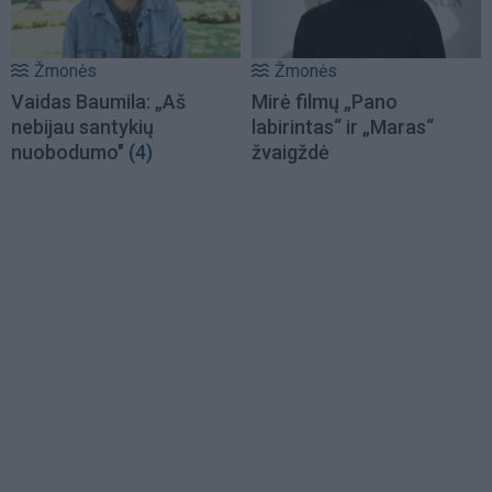
Žmonės
Žmonės
Vaidas Baumila: „Aš
Mirė filmų „Pano
nebijau santykių
labirintas“ ir „Maras“
nuobodumo"
(4)
žvaigždė