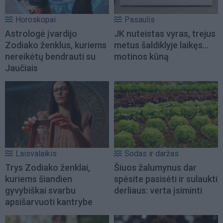
Horoskopai
Pasaulis
Astrologė įvardijo
JK nuteistas vyras, trejus
Zodiako ženklus, kuriems
metus šaldiklyje laikęs...
nereikėtų bendrauti su
motinos kūną
Jaučiais
Laisvalaikis
Sodas ir daržas
Trys Zodiako ženklai,
Šiuos žalumynus dar
kuriems šiandien
spėsite pasisėti ir sulaukti
gyvybiškai svarbu
derliaus: verta įsiminti
apsišarvuoti kantrybe