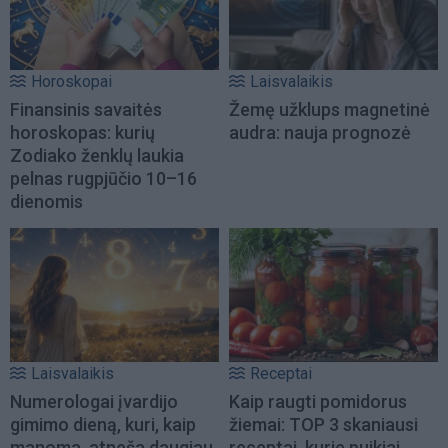
Horoskopai
Laisvalaikis
Finansinis savaitės
Žemę užklups magnetinė
horoskopas: kurių
audra: nauja prognozė
Zodiako ženklų laukia
pelnas rugpjūčio 10–16
dienomis
Laisvalaikis
Receptai
Numerologai įvardijo
Kaip raugti pomidorus
gimimo dieną, kuri, kaip
žiemai: TOP 3 skaniausi
manoma, atneša daugiau
receptai, kurie puikiai