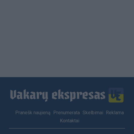
Load
More
Footer
Pranešk naujieną
Prenumerata
Skelbimai
Reklama
menu
Kontaktai