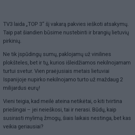
TV3 laida „TOP 3“ šį vakarą pakvies ieškoti atsakymų.
Taip pat šiandien būsime nustebinti ir brangių lietuvių
pirkinių.
Ne tik įspūdingų sumų, paklojamų už vinilines
plokšteles, bet ir tų, kurios išleidžiamos nekilnojamam
turtui svetur. Vien praėjusiais metais lietuviai
Ispanijoje nupirko nekilnojamo turto už maždaug 2
milijardus eurų!
Vieni teigia, kad meilė ateina netikėtai, o kiti tvirtina
priešingai – jei neieškosi, tai ir nerasi. Būdų, kaip
susirasti mylimą žmogų, šiais laikais nestinga, bet kas
veikia geriausiai?