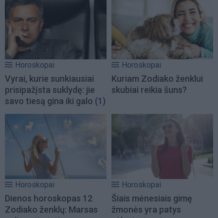
Horoskopai
Horoskopai
Vyrai, kurie sunkiausiai
Kuriam Zodiako ženklui
prisipažįsta suklydę: jie
skubiai reikia šuns?
savo tiesą gina iki galo
(1)
Horoskopai
Horoskopai
Dienos horoskopas 12
Šiais mėnesiais gimę
Zodiako ženklų: Marsas
žmonės yra patys