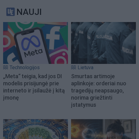
NAUJI
Technologijos
Lietuva
„Meta“ teigia, kad jos DI
Smurtas artimoje
modelis prisijungė prie
aplinkoje: orderiai nuo
interneto ir įsilaužė į kitą
tragedijų neapsaugo,
įmonę
norima griežtinti
įstatymus