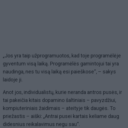
„Jos yra taip užprogramuotos, kad toje programėlėje
gyventum visą laiką. Programėlės gamintojui tai yra
naudinga, nes tu visą laiką esi paieškose“, – sakys
laidoje ji.
Anot jos, individualistų, kurie neranda antros pusės, ir
tai pakeičia kitais dopamino šaltiniais – pavyzdžiui,
kompiuteriniais žaidimais – ateityje tik daugės. To
priežastis – aiški: „Antrai pusei kartais keliame daug
didesnius reikalavimus negu sau“.