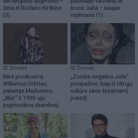
dėl dingusio augintinio –
pasidalijo vaizdeliu iš
žinia iš Ruslano Kirilkino
lovos: šalia – naujas
(3)
mylimasis
(1)
Žmonės
Žmonės
Mirė prodiuseris
„Zombė Angelina Jolie“
Williamas Orbitas,
prisipažino, kaip iš tikrųjų
pakeitęs Madonnos,
sukūrė savo šiurpinantį
„Blur“ ir 1990-ųjų
įvaizdį
popmuzikos skambesį