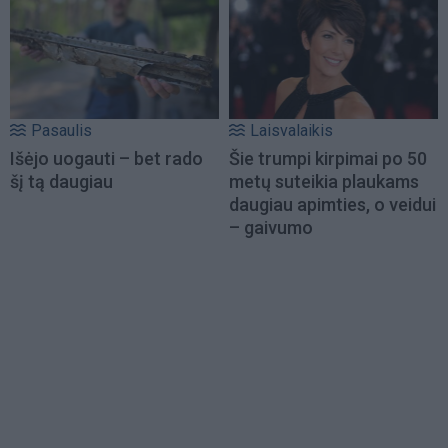
Pasaulis
Laisvalaikis
Išėjo uogauti – bet rado
Šie trumpi kirpimai po 50
šį tą daugiau
metų suteikia plaukams
daugiau apimties, o veidui
– gaivumo