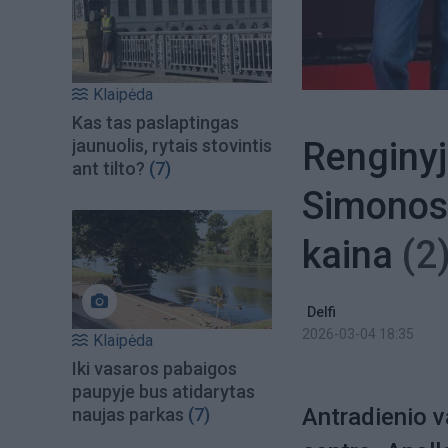
Klaipėda
Kas tas paslaptingas
Renginyj
jaunuolis, rytais stovintis
ant tilto?
(7)
Simonos 
kaina
(2
Delfi
2026-03-04 18:35
Klaipėda
Iki vasaros pabaigos
paupyje bus atidarytas
Antradienio v
naujas parkas
(7)