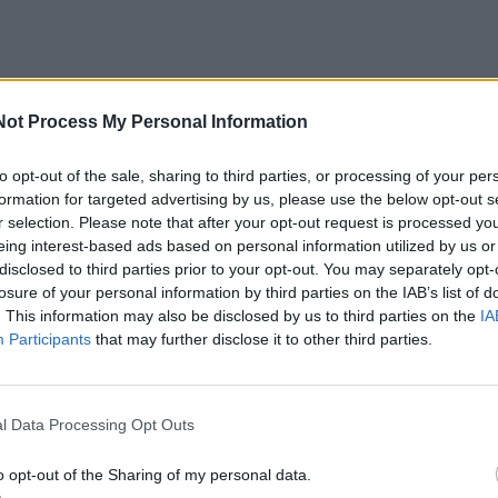
Not Process My Personal Information
į išskirtinę S. Starkutės avalynę. Renginiui ji pasirinko 
, prie kurio derino sportinius batus. „Yezzy + Adidas“ kūrin
to opt-out of the sale, sharing to third parties, or processing of your per
formation for targeted advertising by us, please use the below opt-out s
ug 490 eurų, atrodė išskirtinai ir patogiai.
r selection. Please note that after your opt-out request is processed y
eing interest-based ads based on personal information utilized by us or
berto Kuliūno romantinė erotinė drama „Nuodas“ visuos
disclosed to third parties prior to your opt-out. You may separately opt-
losure of your personal information by third parties on the IAB’s list of
truose bus rodoma nuo kovo 6.
. This information may also be disclosed by us to third parties on the
IA
Participants
that may further disclose it to other third parties.
ti pirmieji taip pat panoro Karolina Meschino, dainininkė Eg
enis Pauliukaitis ir Eugenijus Skerstonas, krepšininkas A
l Data Processing Opt Outs
na bei daugybė kitų žinomų žmonių. Premjeroje žibėjo ir
 Jurkutė bei Vytautas Rumšas jaunesnysis.
o opt-out of the Sharing of my personal data.