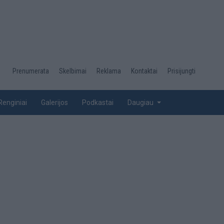
Desktop
Prenumerata
Skelbimai
Reklama
Kontaktai
Prisijungti
menu
top
Renginiai
Galerijos
Podkastai
Daugiau