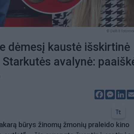
© Delfi.lt fotom
e dėmesį kaustė išskirtinė
Starkutės avalynė: paaišk
)
Facebook
Messeng
Lin
akarą būrys žinomų žmonių praleido kino