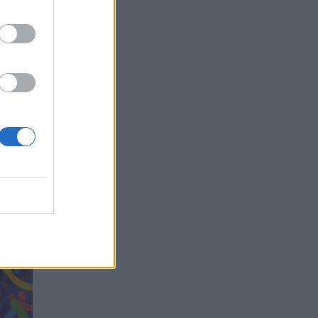
į
 ir