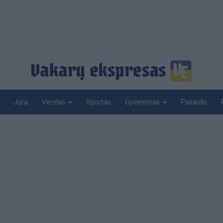
Jūra
Sportas
Pasaulis
Verslas
Gyvenimas