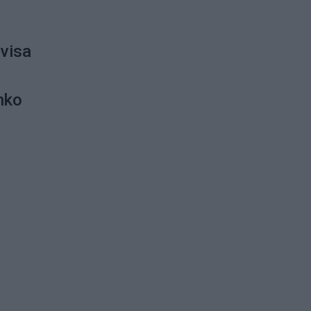
 visa
nko