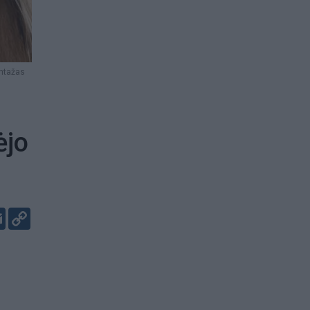
ontažas
ėjo
er
kedIn
Email
Copy
Link