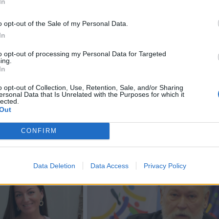
In
istringa meilės istorija, bet ir pasakojimas apie šiuolaikin
o opt-out of the Sale of my Personal Data.
aimę atsiverti po skaudžių patirčių, apie bandymą rasti
In
ro mylėti ir baimės nusivilti.
to opt-out of processing my Personal Data for Targeted
ing.
In
, kaip sako režisierius, susitinka chaosas ir ramybė, aistra
stas, anksčiau skelbė organizatoriai.
o opt-out of Collection, Use, Retention, Sale, and/or Sharing
ersonal Data that Is Unrelated with the Purposes for which it
lected.
Out
CONFIRM
Data Deletion
Data Access
Privacy Policy