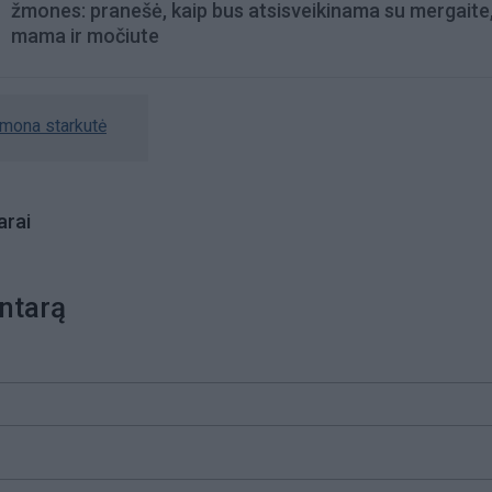
žmones: pranešė, kaip bus atsisveikinama su mergaite,
mama ir močiute
imona starkutė
rai
ntarą