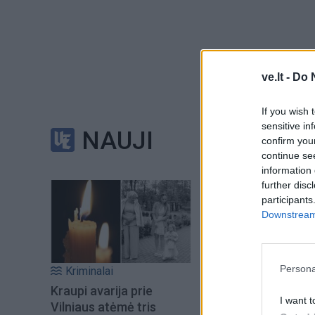
ve.lt -
Do 
Atkreiptas dėmesys 
ir megztinio derinį
If you wish 
sensitive in
kurio kaina – mažda
NAUJI
confirm you
continue se
Primename, kad Ro
information 
further disc
Lietuvos kino tea
participants
Downstream 
Antradienį jį išvys
Jakštytė-ELEY, Vyt
Persona
Kriminalai
Butkevičius su žmo
Kraupi avarija prie
žvaigždės Jurgita
I want t
Vilniaus atėmė tris