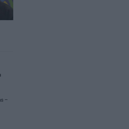
a
ms –