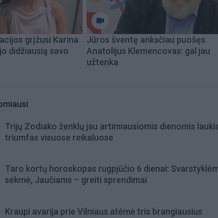
acijos grįžusi Karina
Jūros šventę anksčiau puošęs
jo didžiausią savo
Anatolijus Klemencovas: gal jau
užtenka
omiausi
Trijų Zodiako ženklų jau artimiausiomis dienomis lauki
triumfas visuose reikaluose
Taro kortų horoskopas rugpjūčio 6 dienai: Svarstyklė
sėkmė, Jaučiams – greiti sprendimai
Kraupi avarija prie Vilniaus atėmė tris brangiausius