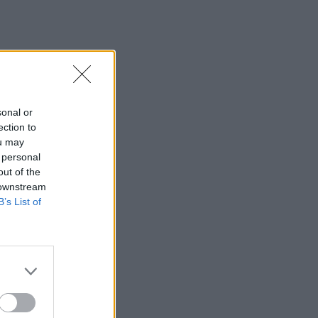
džinsų
ys,
sonal or
ection to
ou may
 personal
e
out of the
 downstream
B’s List of
lė
rnas
 filmo