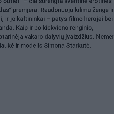
o outlet“ – čia surengta šventinė erotinės
as“ premjera. Raudonuoju kilimu žengė ir
, ir jo kaltininkai – patys filmo herojai bei
nda. Kaip ir po kiekvieno renginio,
ptarinėja vakaro dalyvių įvaizdžius. Neme
aukė ir modelis Simona Starkutė.