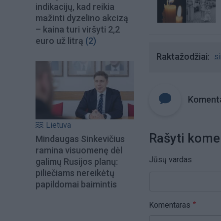
indikacijų, kad reikia
mažinti dyzelino akcizą
– kaina turi viršyti 2,2
euro už litrą
(2)
Raktažodžiai
s
Komenta
Lietuva
Rašyti kome
Mindaugas Sinkevičius
ramina visuomenę dėl
Jūsų vardas
galimų Rusijos planų:
piliečiams nereikėtų
papildomai baimintis
Komentaras