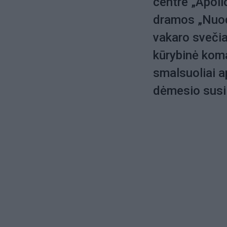
centre „Apoll
dramos „Nuod
vakaro svečiai
kūrybinė koma
smalsuoliai a
dėmesio susil