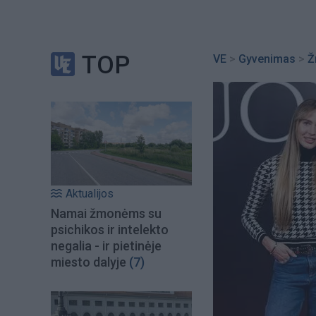
TOP
VE
>
Gyvenimas
>
Ž
Aktualijos
Namai žmonėms su
psichikos ir intelekto
negalia - ir pietinėje
miesto dalyje
(7)