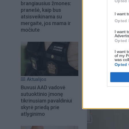
Opted 
brangiausius žmones:
„Nuodas“ – ne tik a
pranešė, kaip bus
I want t
atsisveikinama su
santykių chaosą, b
Opted 
mergaite, jos mama ir
pusiausvyrą tarp no
močiute
I want 
Advertis
Opted 
Tai filmas, kuriame
tyla, nuodas ir vai
I want t
of my P
was col
Opted 
Aktualijos
Buvusi AAD vadovė
sutuoktinio įmonę
tikrinusiam pavaldiniui
skyrė priedą prie
atlyginimo