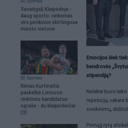
Sportas
Savaitgalį Klaipėdoje -
daug sporto: veiksmas
virs penkiose skirtingose
miesto vietose
Emocijos šiek tiek 
bendrovės „Švytur
stipendiją?
Sportas
Rimas Kurtinaitis
Nelabai buvo laiko
paskelbė Lietuvos
rinktinės kandidatus:
repeticiją, vakare
sąraše - du klaipėdiečiai
sveikinimų, didžiul
(3)
Pirmąjį rytą atsikė