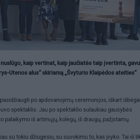
nuslūgo, kaip vertinat, kaip jaučiatės taip įvertinta, gavu
ys-Utenos alus“ skiriamą „Švyturio Klaipėdos ateities“
 pasidžiaugti po apdovanojimų ceremonijos, iškart išbėga
 buvo spektaklis. Jau po spektaklio sulaukiau gausybės
io palaikymo iš artimųjų, kolegų, iš draugų, pažįstamų.
liau su tokiu džiugesiu, su suvokimu to, kas įvyko. Tai iš ti