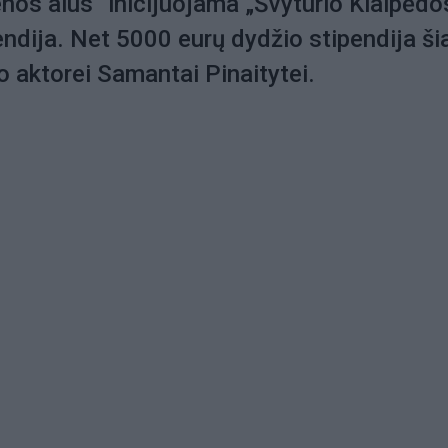
nos alus“ inicijuojama „Švyturio Klaipėdo
pendija. Net 5000 eurų dydžio stipendija ši
o aktorei Samantai Pinaitytei.