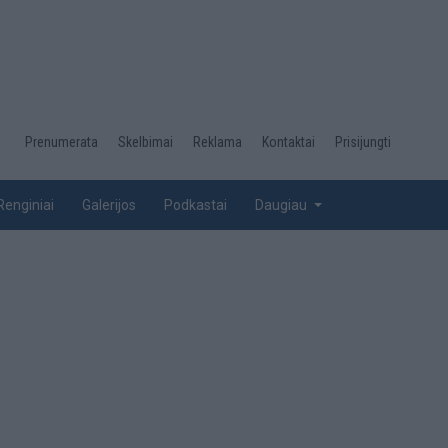
Desktop
Prenumerata
Skelbimai
Reklama
Kontaktai
Prisijungti
menu
top
Renginiai
Galerijos
Podkastai
Daugiau