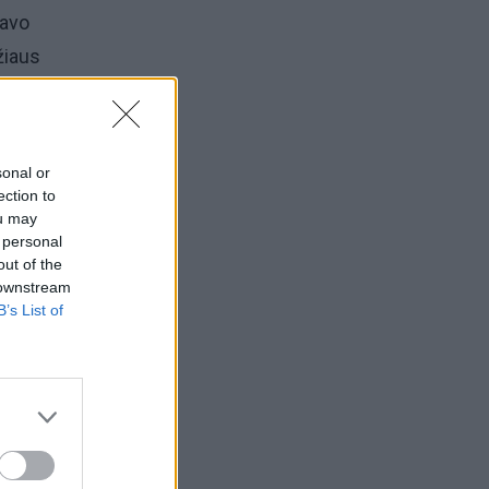
savo
žiaus
 jas
ape
sonal or
ection to
ou may
 personal
out of the
as
 downstream
B’s List of
remija
siimti