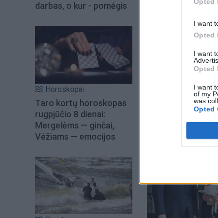
Opted 
darbas, o kur - pomėgis
lipusi aktorė S. Pi
I want t
Opted 
Drebėjo ir jos balsa
sutarėme jau kitą 
I want 
Advertis
jaučiamas.
Opted 
I want t
Horoskopai
of my P
was col
Taro kortų horoskopas
Opted 
rugpjūčio 8 dienai:
Mergelėms — ginčai,
Vėžiams — emocijos