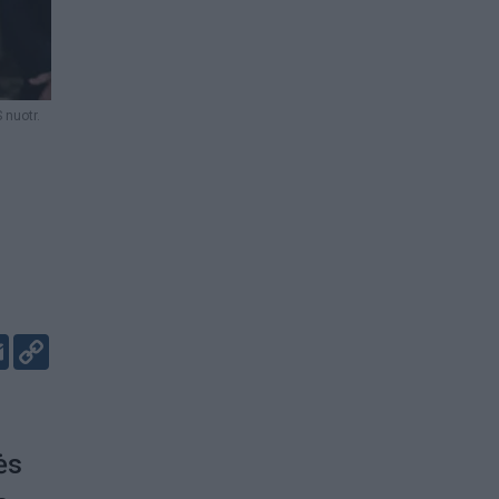
 nuotr.
er
kedIn
Email
Copy
Link
ės