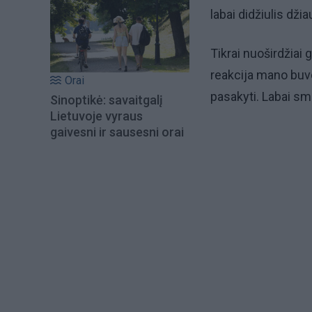
labai didžiulis dži
Tikrai nuoširdžiai g
reakcija mano buvo 
Orai
pasakyti. Labai sm
Sinoptikė: savaitgalį
Lietuvoje vyraus
gaivesni ir sausesni orai