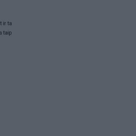
 ir ta
a taip