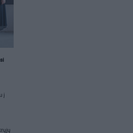
si
u į
krųjų