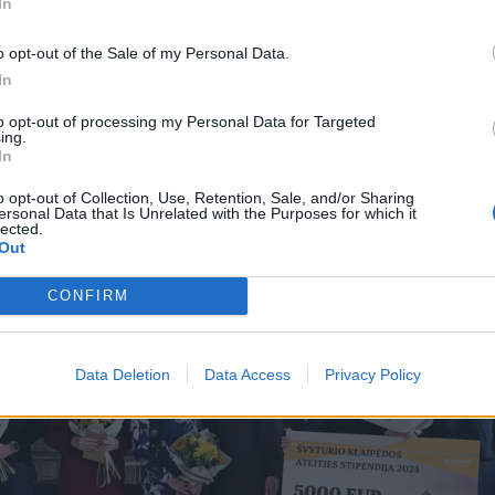
In
naitytė drebėjo.
o opt-out of the Sale of my Personal Data.
In
s, o iškart po renginio ji iškusbėjo į repeticiją. Interviu
dieną, tačiau susijaudinimas Samatos balse vis dar buvo
to opt-out of processing my Personal Data for Targeted
ing.
In
o opt-out of Collection, Use, Retention, Sale, and/or Sharing
ersonal Data that Is Unrelated with the Purposes for which it
lected.
Out
CONFIRM
Data Deletion
Data Access
Privacy Policy