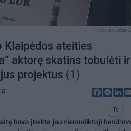
© Vitos JUREVIČIENĖS
o Klaipėdos ateities
a“ aktorę skatins tobulėti ir
ujus projektus
(1)
Facebook
Messeng
Lin
.LT
aitę buvo įteikta jau vienuoliktoji bendrov