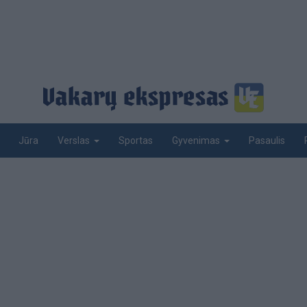
Jūra
Sportas
Pasaulis
Verslas
Gyvenimas