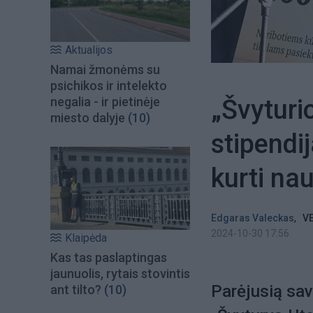
Aktualijos
Namai žmonėms su
psichikos ir intelekto
„Švyturi
negalia - ir pietinėje
miesto dalyje
(10)
stipendij
kurti na
,
Edgaras Valeckas
VE
2024-10-30 17:56
Klaipėda
Kas tas paslaptingas
jaunuolis, rytais stovintis
Parėjusią sav
ant tilto?
(10)