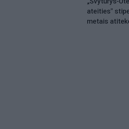
„Švyturys-Ute
ateities" sti
metais atitek