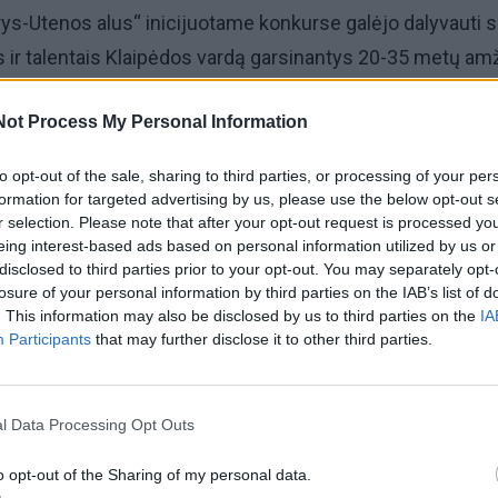
ys-Utenos alus“ inicijuotame konkurse galėjo dalyvauti 
ais ir talentais Klaipėdos vardą garsinantys 20-35 metų am
r rajono gyventojai – visuomenininkai, menininkai,
Not Process My Personal Information
ninkai, įvairių kitų sričių kūrėjai, turintys idėjų ir energijos
antys neabejingi savo krašto raidai. Šiemet pirmajame et
to opt-out of the sale, sharing to third parties, or processing of your per
atų.
formation for targeted advertising by us, please use the below opt-out s
r selection. Please note that after your opt-out request is processed y
eing interest-based ads based on personal information utilized by us or
 sunkiau išrinkti laimėtojus“, – skelbiant nugalėtoją sakė
disclosed to third parties prior to your opt-out. You may separately opt-
nkavęs bendrovės „Švyturys-Utenos alus“ vadovas Roland
losure of your personal information by third parties on the IAB’s list of
. This information may also be disclosed by us to third parties on the
IA
Participants
that may further disclose it to other third parties.
š eilės stipendiją pelno menininkė. Praėjusiais metais p
čelininkei Kornelijai Kupšytei.
l Data Processing Opt Outs
o opt-out of the Sharing of my personal data.
 išskirtinėje „Švyturys Bhouse“ erdvėje apdovanojimo at