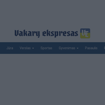
Jūra
Sportas
Pasaulis
Verslas
Gyvenimas