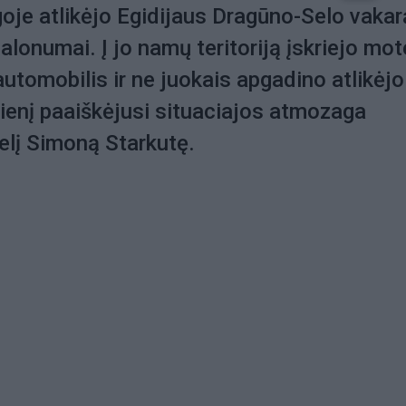
oje atlikėjo Egidijaus Dragūno-Selo vakar
onumai. Į jo namų teritoriją įskriejo mot
utomobilis ir ne juokais apgadino atlikėjo
dienį paaiškėjusi situaciajos atmozaga
lį Simoną Starkutę.