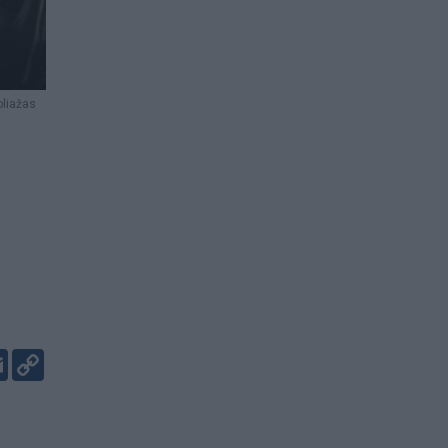
oliažas
er
kedIn
Email
Copy
Link