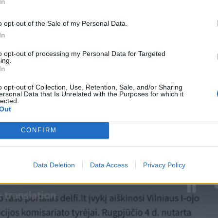
In
??? Kažkokia psichė taranavo vartus, pridarė turtinės ir
o opt-out of the Sale of my Personal Data.
ir ikiteisminis NEPRADĖTAS!
In
to opt-out of processing my Personal Data for Targeted
stybėje reikia psichopatui žmogų sukapoti į gabalus, kad
ing.
In
. Tegyvuoja psichai!“, – rašė ji.
o opt-out of Collection, Use, Retention, Sale, and/or Sharing
ersonal Data that Is Unrelated with the Purposes for which it
Lrytas primena, kad liepos 24 d. vakarą pareigūnams buv
lected.
Out
mobilis „Mercedes-Benz“ trenkėsi į namo tvorą ir ją išlau
CONFIRM
pusi moteris įsibrovė į E. Dragūno namo kiemą ir ėmė siaut
Data Deletion
Data Access
Privacy Policy