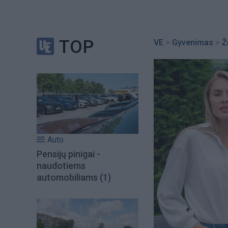
TOP
VE
>
Gyvenimas
>
Ž
Auto
Pensijų pinigai -
naudotiems
automobiliams
(1)