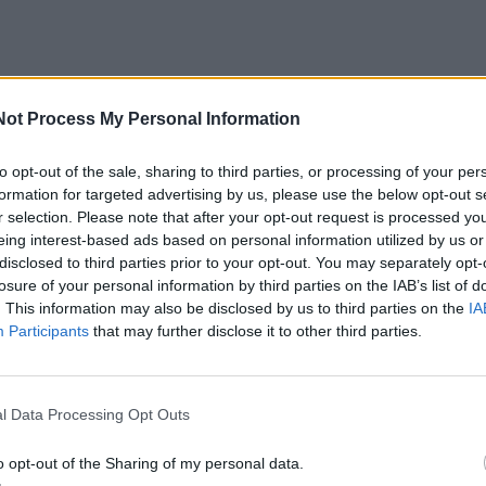
Not Process My Personal Information
arta nepradėti ikiteisminio tyrimo dėl neteisėto asmens
to opt-out of the sale, sharing to third parties, or processing of your per
formation for targeted advertising by us, please use the below opt-out s
idimo, remiantis Baudžiamojo proceso kodekso 3 str. 1 d
r selection. Please note that after your opt-out request is processed y
eing interest-based ads based on personal information utilized by us or
disclosed to third parties prior to your opt-out. You may separately opt-
losure of your personal information by third parties on the IAB’s list of
ino, kad toks sprendimas yra teisėtas ir pagrįstas“, – delfi
. This information may also be disclosed by us to third parties on the
IA
s atstovai.
Participants
that may further disclose it to other third parties.
ona savo nuomone pasidalijo socialiniame tinkle „Instagr
l Data Processing Opt Outs
dalinti su naujienų portalo Lrytas skaitytojais.
o opt-out of the Sharing of my personal data.