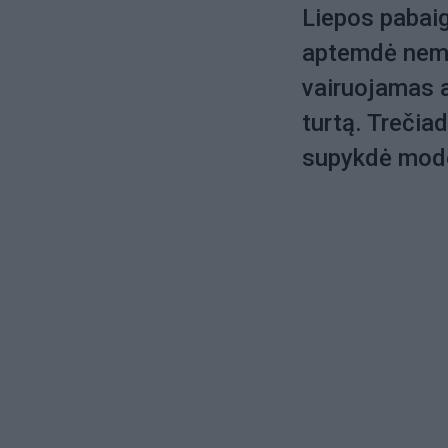
Liepos pabaig
aptemdė nemal
vairuojamas a
turtą. Trečia
supykdė mode