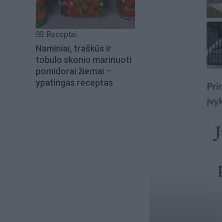
Receptai
Naminiai, traškūs ir
tobulo skonio marinuoti
pomidorai žiemai –
ypatingas receptas