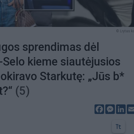
© Lrytas k
ugos sprendimas dėl
Selo kieme siautėjusios
okiravo Starkutę: „Jūs b*
t?“
(5)
Facebook
Messeng
Lin