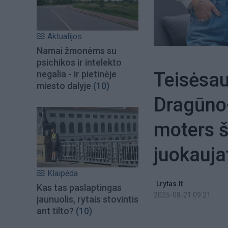
Aktualijos
Namai žmonėms su
psichikos ir intelekto
Teisėsa
negalia - ir pietinėje
miesto dalyje
(10)
Dragūno-
moters š
juokauja
Klaipėda
Lrytas.lt
Kas tas paslaptingas
2025-08-21 09:21
jaunuolis, rytais stovintis
ant tilto?
(10)