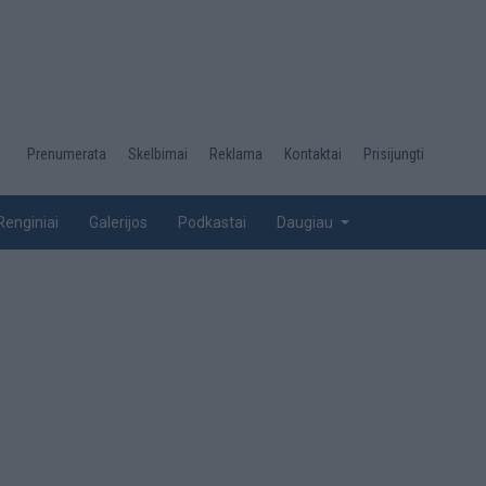
Desktop
Prenumerata
Skelbimai
Reklama
Kontaktai
Prisijungti
menu
top
Renginiai
Galerijos
Podkastai
Daugiau