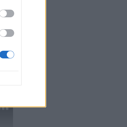
o
žė.
ėti.