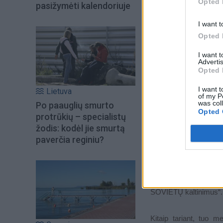
Opted 
pasižymėti kalendoriuje
I want t
Opted 
I want 
Advertis
Opted 
I want t
Lietuva
of my P
was col
Po paauglių smurto
Opted 
protrūkių – specialistų
žodis: kodėl jie smurtą
paverčia reginiu?
Ir tuo pat metu – laba
SOVIETŲ kaltinimus“
Kitaip tariant, tuo 