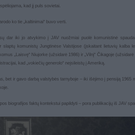
spėliojama, kad jį puls sovietai.
arodo ko tie „kaltinimai“ buvo verti.
esų dar iki jo atvykimo į JAV nuožmiai puolė komunistinė spaud
r slaptų komunistų Jungtinėse Valstijose (įskaitant lietuvių kalba le
komus „Laisvę“ Niujorke (užsidarė 1986) ir „Vilnį“ Čikagoje (užsidarė
tracijai, kad „vokiečių generolo“ neįsileistų į Ameriką.
tas, bet ir gavo darbą valstybės tarnyboje – iki išėjimo į pensiją 1965 
koje.
rpos biografijos faktų kontekstui papildyti – pora publikacijų iš JAV sp