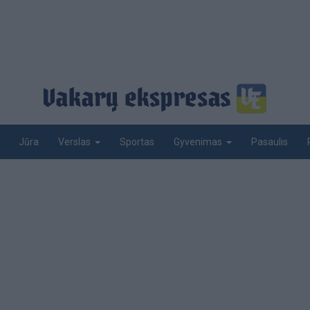
Jūra
Sportas
Pasaulis
Verslas
Gyvenimas