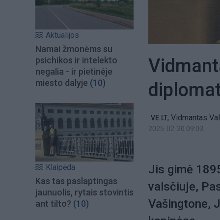
Aktualijos
Namai žmonėms su
Vidmantas
psichikos ir intelekto
negalia - ir pietinėje
miesto dalyje
(10)
diplomat
,
Vidmantas Vali
VE.LT
2025-02-20 09:03
Klaipėda
Jis gimė 189
Kas tas paslaptingas
valsčiuje, Pas
jaunuolis, rytais stovintis
Vašingtone, J
ant tilto?
(10)