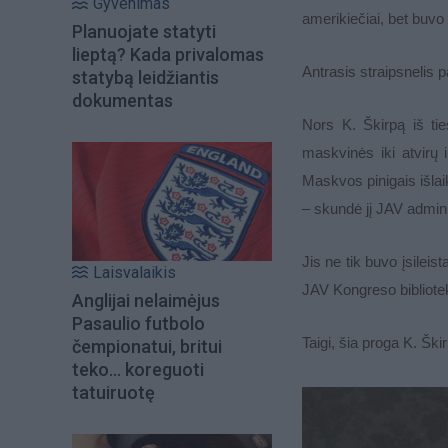
Gyvenimas
amerikiečiai, bet buvo 
Planuojate statyti
lieptą? Kada privalomas
Antrasis straipsnelis p
statybą leidžiantis
dokumentas
Nors K. Škirpą iš ti
maskvinės iki atvirų i
Maskvos pinigais išlai
– skundė jį JAV adminis
Jis ne tik buvo įsileis
Laisvalaikis
JAV Kongreso bibliote
Anglijai nelaimėjus
Pasaulio futbolo
Taigi, šia proga K. Ški
čempionatui, britui
teko... koreguoti
tatuiruotę