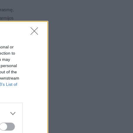
 prasmę,
armijos
sonal or
ection to
ou may
 personal
out of the
 downstream
B’s List of