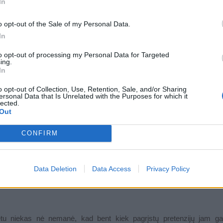
In
o opt-out of the Sale of my Personal Data.
In
to opt-out of processing my Personal Data for Targeted
ing.
In
o opt-out of Collection, Use, Retention, Sale, and/or Sharing
ersonal Data that Is Unrelated with the Purposes for which it
lected.
Out
CONFIRM
Data Deletion
Data Access
Privacy Policy
i įdomi išvada: tikėtina, kad „jo atvykimas į Jungtines Valstijas gali
.
metu niekas nė nemanė, kad bent kiek pagrįstų pretenzijų jam gali