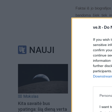
Faktai iš jo biografijo
bandoma šiek tiek iro
šauktinis“, karą „prasėd
ve.lt -
Do 
If you wish 
sensitive in
NAUJI
confirm you
continue se
information 
further disc
participants
Downstream 
Persona
Mokslas
Kita savaitė bus
I want t
ypatinga: šią dieną verta