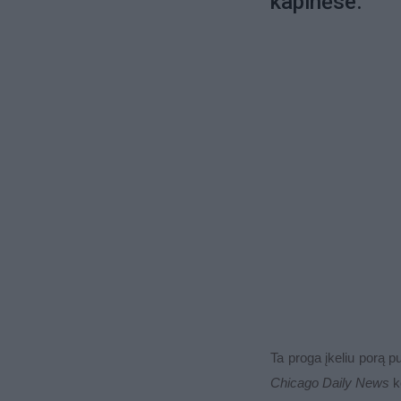
kapinėse.
Ta proga įkeliu porą p
Chicago Daily News
k