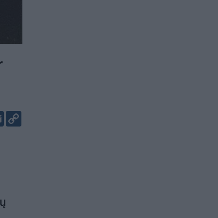
r
er
kedIn
Email
Copy
Link
nų