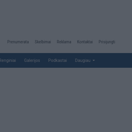
Desktop
Prenumerata
Skelbimai
Reklama
Kontaktai
Prisijungti
menu
top
Renginiai
Galerijos
Podkastai
Daugiau