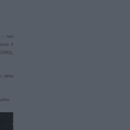
a – nuo
istus ir
 1990)),
m. dirbo
audos.