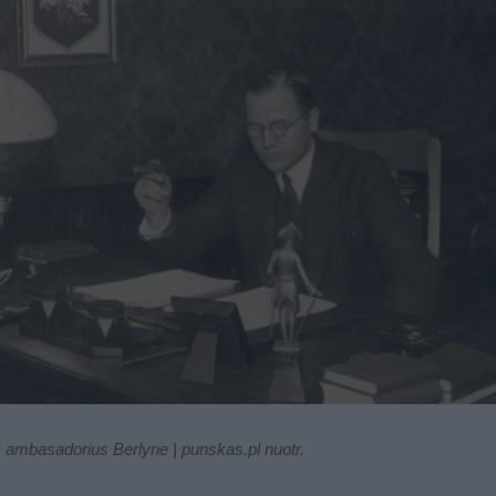
 ambasadorius Berlyne | punskas.pl nuotr.