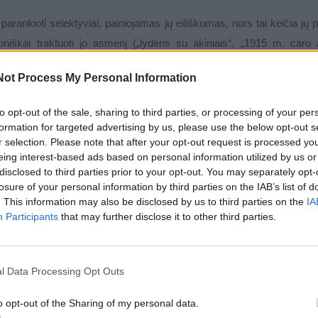
s parankioti selektyviai, painiojamas jų eiliškumas, nors tai keičia jų
niškai traktuoti jo asmenį („lyderis su akiniais“, „1915 m. caro 
ėjo“ Berlyne, etc.), kaip tai įprasta kairiųjų spaudai.
Not Process My Personal Information
to opt-out of the sale, sharing to third parties, or processing of your per
formation for targeted advertising by us, please use the below opt-out s
r selection. Please note that after your opt-out request is processed y
eing interest-based ads based on personal information utilized by us or
disclosed to third parties prior to your opt-out. You may separately opt-
losure of your personal information by third parties on the IAB’s list of
. This information may also be disclosed by us to third parties on the
IA
Participants
that may further disclose it to other third parties.
l Data Processing Opt Outs
o opt-out of the Sharing of my personal data.