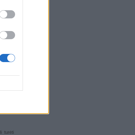
 sukelti
 turėti