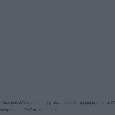
ublikacijų iš JAV spaudos, ką ji rašė apie K. Škirpą tuojau po karo. 
orespondento 1947 m. straipsnelis.