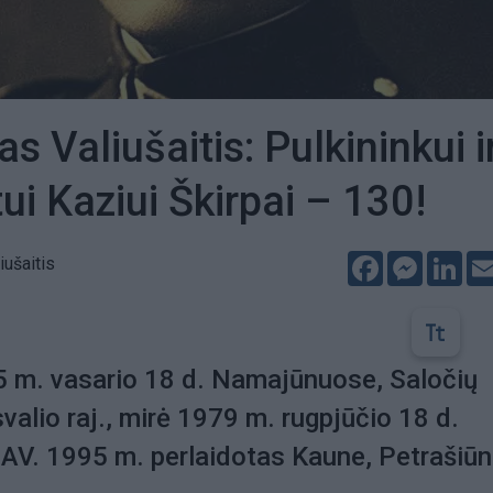
 Valiušaitis: Pulkininkui i
ui Kaziui Škirpai – 130!
Facebook
Messeng
Lin
ušaitis
5 m. vasario 18 d. Namajūnuose, Saločių
valio raj., mirė 1979 m. rugpjūčio 18 d.
AV. 1995 m. perlaidotas Kaune, Petrašiū