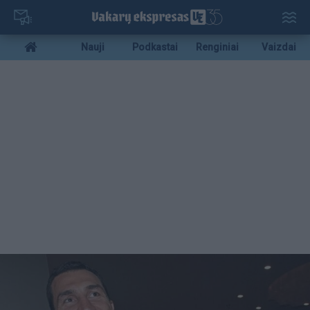
Pereiti
į
pagrindinį
Mobile
Nauji
Podkastai
Renginiai
Vaizdai
turinį
menu
bottom