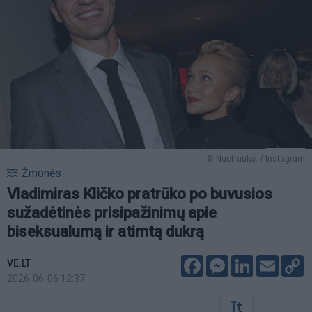
© Nuotrauka: / Instagram
Žmonės
Vladimiras Kličko pratrūko po buvusios
sužadėtinės prisipažinimų apie
biseksualumą ir atimtą dukrą
Facebook
Messenger
LinkedIn
Email
C
VE.LT
L
2026-06-06 12:37