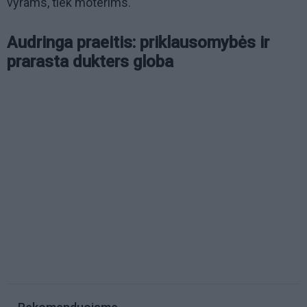
vyrams, tiek moterims.
Audringa praeitis: priklausomybės ir
prarasta dukters globa