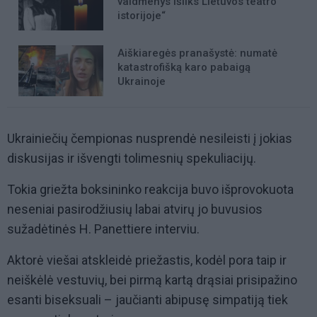
vaidmenys išliks Lietuvos teatro
istorijoje“
Aiškiaregės pranašystė: numatė
katastrofišką karo pabaigą
Ukrainoje
Ukrainiečių čempionas nusprendė nesileisti į jokias
diskusijas ir išvengti tolimesnių spekuliacijų.
Tokia griežta boksininko reakcija buvo išprovokuota
neseniai pasirodžiusių labai atvirų jo buvusios
sužadėtinės H. Panettiere interviu.
Aktorė viešai atskleidė priežastis, kodėl pora taip ir
neiškėlė vestuvių, bei pirmą kartą drąsiai prisipažino
esanti biseksuali – jaučianti abipusę simpatiją tiek