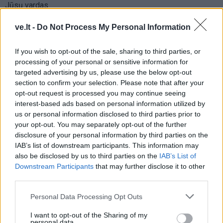
Jūsų vardas
ve.lt -
Do Not Process My Personal Information
Komentaras
If you wish to opt-out of the sale, sharing to third parties, or
processing of your personal or sensitive information for
targeted advertising by us, please use the below opt-out
section to confirm your selection. Please note that after your
opt-out request is processed you may continue seeing
interest-based ads based on personal information utilized by
us or personal information disclosed to third parties prior to
your opt-out. You may separately opt-out of the further
disclosure of your personal information by third parties on the
IAB’s list of downstream participants. This information may
This site is protected by
also be disclosed by us to third parties on the
IAB’s List of
Sutinku su
taisyklėmis
Downstream Participants
that may further disclose it to other
reCAPTCHA and the Google
third parties.
Privacy Policy
and
Terms of
Service
apply.
Personal Data Processing Opt Outs
I want to opt-out of the Sharing of my
personal data.