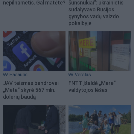
nepilnametis. Gal matėte?
šunsnukiai“: ukrainietis
sudalyvavo Rusijos
gynybos vadų vaizdo
pokalbyje
Pasaulis
Verslas
JAV teismas bendrovei
FNTT įšaldė „Mere“
„Meta“ skyrė 567 mln.
valdytojos lėšas
dolerių baudą