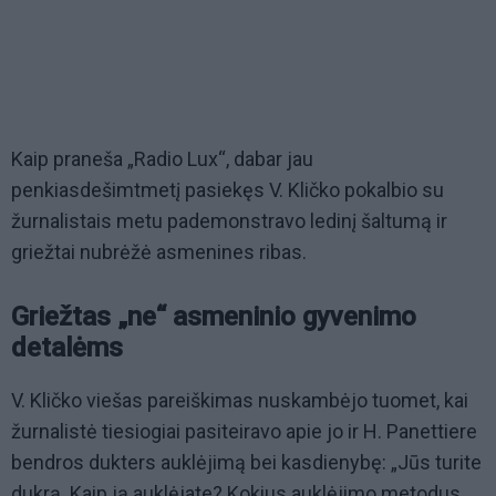
Kaip praneša „Radio Lux“, dabar jau
penkiasdešimtmetį pasiekęs V. Kličko pokalbio su
žurnalistais metu pademonstravo ledinį šaltumą ir
griežtai nubrėžė asmenines ribas.
Griežtas „ne“ asmeninio gyvenimo
detalėms
V. Kličko viešas pareiškimas nuskambėjo tuomet, kai
žurnalistė tiesiogiai pasiteiravo apie jo ir H. Panettiere
bendros dukters auklėjimą bei kasdienybę: „Jūs turite
dukrą. Kaip ją auklėjate? Kokius auklėjimo metodus