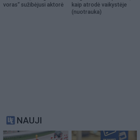
voras“ sužibėjusi aktorė
kaip atrodė vaikystėje
(nuotrauka)
NAUJI