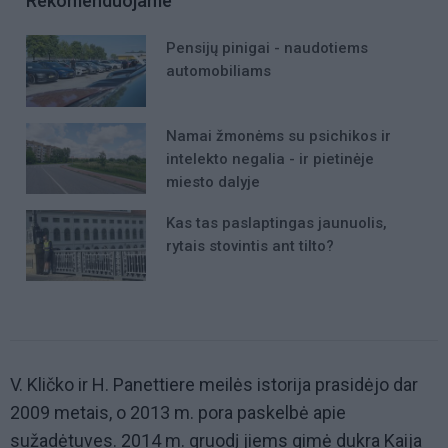
Rekomenduojame
Pensijų pinigai - naudotiems
automobiliams
Namai žmonėms su psichikos ir
intelekto negalia - ir pietinėje
miesto dalyje
Kas tas paslaptingas jaunuolis,
rytais stovintis ant tilto?
V. Kličko ir H. Panettiere meilės istorija prasidėjo dar
2009 metais, o 2013 m. pora paskelbė apie
sužadėtuves. 2014 m. gruodį jiems gimė dukra Kaija