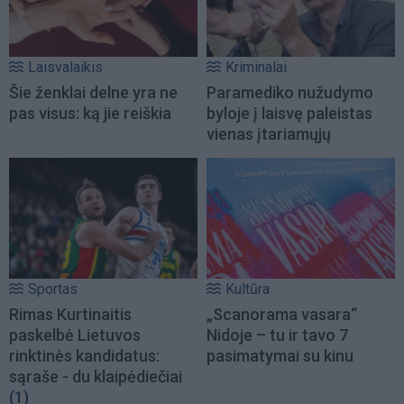
Laisvalaikis
Kriminalai
Šie ženklai delne yra ne
Paramediko nužudymo
pas visus: ką jie reiškia
byloje į laisvę paleistas
vienas įtariamųjų
Sportas
Kultūra
Rimas Kurtinaitis
„Scanorama vasara“
paskelbė Lietuvos
Nidoje – tu ir tavo 7
rinktinės kandidatus:
pasimatymai su kinu
sąraše - du klaipėdiečiai
(1)