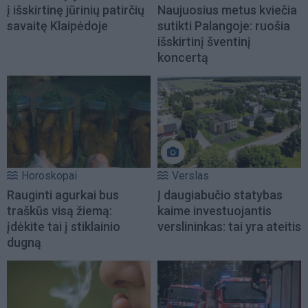
į išskirtinę jūrinių patirčių
Naujuosius metus kviečia
savaitę Klaipėdoje
sutikti Palangoje: ruošia
išskirtinį šventinį
koncertą
Horoskopai
Verslas
Rauginti agurkai bus
Į daugiabučio statybas
traškūs visą žiemą:
kaime investuojantis
įdėkite tai į stiklainio
verslininkas: tai yra ateitis
dugną