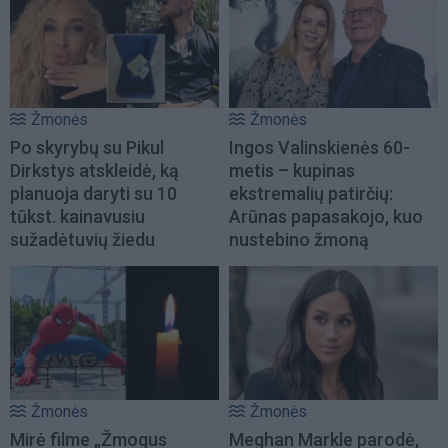
Žmonės
Žmonės
Po skyrybų su Pikul
Ingos Valinskienės 60-
Dirkstys atskleidė, ką
metis – kupinas
planuoja daryti su 10
ekstremalių patirčių:
tūkst. kainavusiu
Arūnas papasakojo, kuo
sužadėtuvių žiedu
nustebino žmoną
Žmonės
Žmonės
Mirė filme „Žmogus
Meghan Markle parodė,