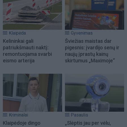
Klaipėda
Gyvenimas
Kelininkai gali
Šviežias maistas dar
patriukšmauti naktį:
pigesnis: įvardijo senų ir
remontuojama svarbi
naujų įprastų kainų
eismo arterija
skirtumus „Maximoje“
Kriminalai
Pasaulis
Klaipėdoje dingo
„Slėptis jau per vėlu,