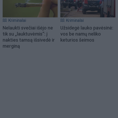
Kriminalai
Kriminalai
Nelaukti svečiai išėjo ne
Užsidegė lauko pavėsinė:
tik su „lauktuvėmis“: į
vos be namų neliko
nakties tamsą išsivedė ir
keturios šeimos
merginą