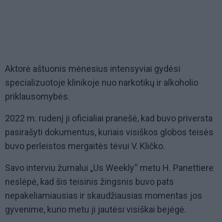
Aktorė aštuonis mėnesius intensyviai gydėsi
specializuotoje klinikoje nuo narkotikų ir alkoholio
priklausomybės.
2022 m. rudenį ji oficialiai pranešė, kad buvo priversta
pasirašyti dokumentus, kuriais visiškos globos teisės
buvo perleistos mergaitės tėvui V. Kličko.
Savo interviu žurnalui „Us Weekly“ metu H. Panettiere
neslėpė, kad šis teisinis žingsnis buvo pats
nepakeliamiausias ir skaudžiausias momentas jos
gyvenime, kurio metu ji jautėsi visiškai bejėgė.