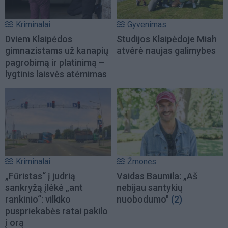
Kriminalai
Gyvenimas
Dviem Klaipėdos
Studijos Klaipėdoje Miah
gimnazistams už kanapių
atvėrė naujas galimybes
pagrobimą ir platinimą –
lygtinis laisvės atėmimas
Kriminalai
Žmonės
„Fūristas“ į judrią
Vaidas Baumila: „Aš
sankryžą įlėkė „ant
nebijau santykių
rankinio“: vilkiko
nuobodumo"
(2)
puspriekabės ratai pakilo
į orą