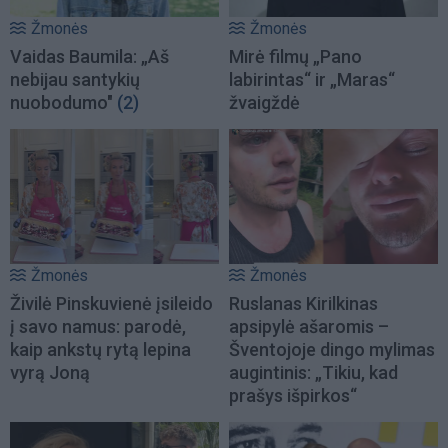
Žmonės
Žmonės
Vaidas Baumila: „Aš
Mirė filmų „Pano
nebijau santykių
labirintas“ ir „Maras“
nuobodumo"
(2)
žvaigždė
Žmonės
Žmonės
Živilė Pinskuvienė įsileido
Ruslanas Kirilkinas
į savo namus: parodė,
apsipylė ašaromis –
kaip ankstų rytą lepina
Šventojoje dingo mylimas
vyrą Joną
augintinis: „Tikiu, kad
prašys išpirkos“