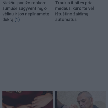
Niekšui panižo rankos:
Traukia it bites prie
sumušė sugyventinę, o
medaus: kurorte vėl
vėliau ir jos nepilnametę
ištuštino žaidimų
dukrą
(1)
automatus