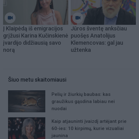
Į Klaipėdą iš emigracijos
Jūros šventę anksčiau
grįžusi Karina Kučinskienė
puošęs Anatolijus
įvardijo didžiausią savo
Klemencovas: gal jau
norą
užtenka
Šiuo metu skaitomiausi
Pelių ir žiurkių baubas: kas
graužikus gąsdina labiau nei
nuodai
Kaip atjauninti įvaizdį artėjant prie
60-ies: 10 kirpimų, kurie vizualiai
jaunina