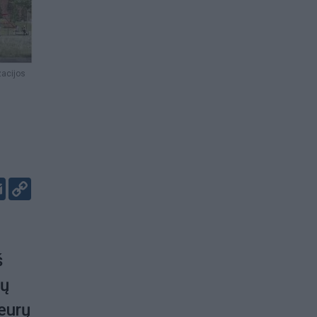
zacijos
er
kedIn
Email
Copy
Link
š
jų
eurų