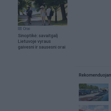
Orai
Sinoptikė: savaitgalį
Lietuvoje vyraus
gaivesni ir sausesni orai
Rekomenduoja