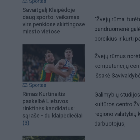
Sportas
Savaitgalį Klaipėdoje -
daug sporto: veiksmas
"Žvejų rūmai turėt
virs penkiose skirtingose
bendruomenė galėtų
miesto vietose
poreikius ir kurti pa
Žvejų rūmus norėtu
kompetencijų centrą
išsakė Savivaldybė
Sportas
Rimas Kurtinaitis
Galimybių studijo
paskelbė Lietuvos
kultūros centro Žve
rinktinės kandidatus:
regiono valstybių 
sąraše - du klaipėdiečiai
(3)
darbuotojus,