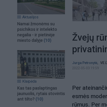
Aktualijos
Namai žmonėms su
psichikos ir intelekto
Žvejų rū
negalia - ir pietinėje
miesto dalyje
(10)
privatin
,
Jurga Petronytė
VE.L
2022-05-03 19:59
Klaipėda
Per ateinanč
Kas tas paslaptingas
jaunuolis, rytais stovintis
esmės modern
ant tilto?
(10)
rūmus. Per me