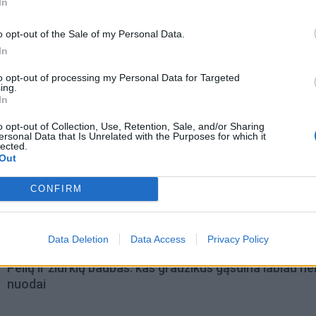
In
o opt-out of the Sale of my Personal Data.
In
to opt-out of processing my Personal Data for Targeted
ing.
In
o opt-out of Collection, Use, Retention, Sale, and/or Sharing
ersonal Data that Is Unrelated with the Purposes for which it
lected.
Out
omiausi
CONFIRM
Mirė garsi lietuvių aktorė: „Jos vaidmenys išliks Lietuv
teatro istorijoje“
Data Deletion
Data Access
Privacy Policy
Pelių ir žiurkių baubas: kas graužikus gąsdina labiau ne
nuodai