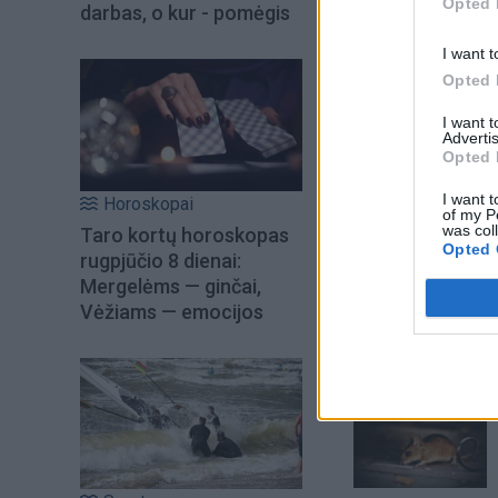
Opted 
darbas, o kur - pomėgis
I want t
Opted 
I want 
Advertis
Opted 
I want t
Horoskopai
of my P
was col
Taro kortų horoskopas
Opted 
rugpjūčio 8 dienai:
Šiuo metu skait
Mergelėms — ginčai,
Vėžiams — emocijos