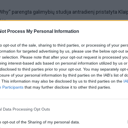
Why“ parengta galimybių studija antradienį pristatyta Kla
ėje.
Not Process My Personal Information
vivaldybės Kultūros skyriaus vedėjos Eglės Deltuvaitės,
 rūmų veiklą ir pritaikyti jai pastatus numatyta Strategi
to opt-out of the sale, sharing to third parties, or processing of your per
formation for targeted advertising by us, please use the below opt-out s
2027 metų.
r selection. Please note that after your opt-out request is processed y
eing interest-based ads based on personal information utilized by us or
disclosed to third parties prior to your opt-out. You may separately opt-
vejų rūmai turėtų tapti regioninio lygmens kultūros centru,
losure of your personal information by third parties on the IAB’s list of
Vakarų Lietuvos kultūrą, jungiančiu skirtingas kultūros i
. This information may also be disclosed by us to third parties on the
IA
Participants
that may further disclose it to other third parties.
ofesionalų meną, veikiančiu tiek vietos, tiek tarptautiniu
l Data Processing Opt Outs
o opt-out of the Sharing of my personal data.