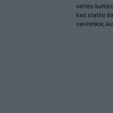
vertės kultūro
kad statinį da
savininkai, k