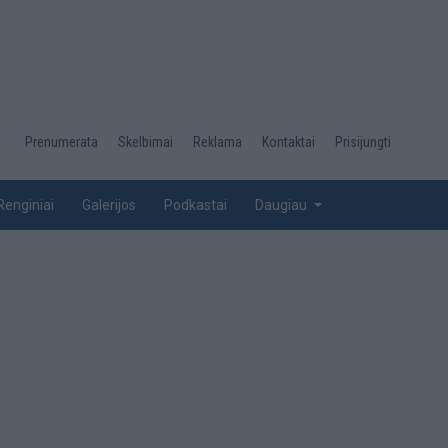
Desktop
Prenumerata
Skelbimai
Reklama
Kontaktai
Prisijungti
menu
top
Renginiai
Galerijos
Podkastai
Daugiau