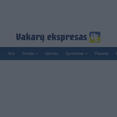
Jūra
Sportas
Pasaulis
Verslas
Gyvenimas