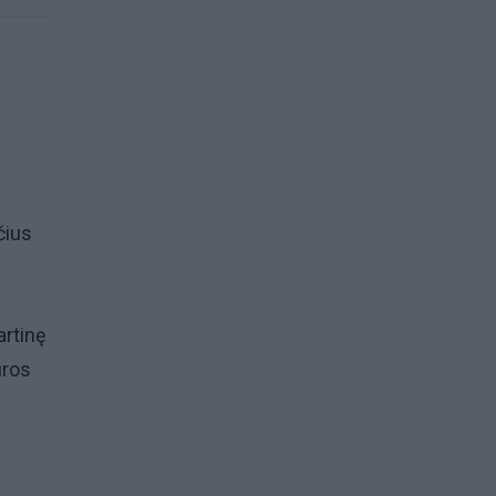
čius
artinę
ūros