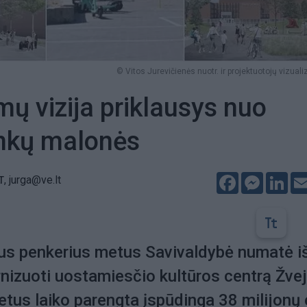
© Vitos Jurevičienės nuotr. ir projektuotojų vizuali
mų vizija priklausys nuo
inkų malonės
Facebook
Messeng
Lin
,
jurga@ve.lt
T
ius penkerius metus Savivaldybė numatė i
izuoti uostamiesčio kultūros centrą Žve
tus laiko parengta įspūdinga 38 milijonų 