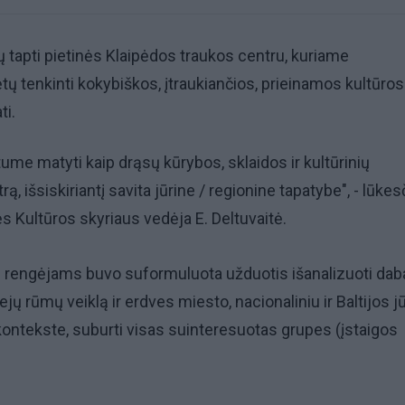
ų tapti pietinės Klaipėdos traukos centru, kuriame
 tenkinti kokybiškos, įtraukiančios, prieinamos kultūros
ti.
me matyti kaip drąsų kūrybos, sklaidos ir kultūrinių
, išsiskiriantį savita jūrine / regionine tapatybe", - lūkes
s Kultūros skyriaus vedėja E. Deltuvaitė.
s rengėjams buvo suformuluota užduotis išanalizuoti dab
jų rūmų veiklą ir erdves miesto, nacionaliniu ir Baltijos j
kontekste, suburti visas suinteresuotas grupes (įstaigos