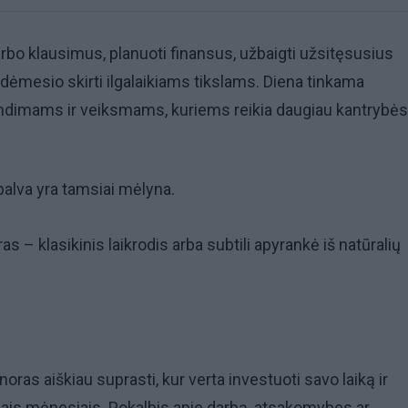
arbo klausimus, planuoti finansus, užbaigti užsitęsusius
u dėmesio skirti ilgalaikiams tikslams. Diena tinkama
imams ir veiksmams, kuriems reikia daugiau kantrybės
palva yra tamsiai mėlyna.
 – klasikinis laikrodis arba subtili apyrankė iš natūralių
 noras aiškiau suprasti, kur verta investuoti savo laiką ir
iais mėnesiais. Pokalbis apie darbą, atsakomybes ar