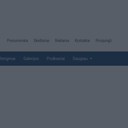
Desktop
Prenumerata
Skelbimai
Reklama
Kontaktai
Prisijungti
menu
top
Renginiai
Galerijos
Podkastai
Daugiau