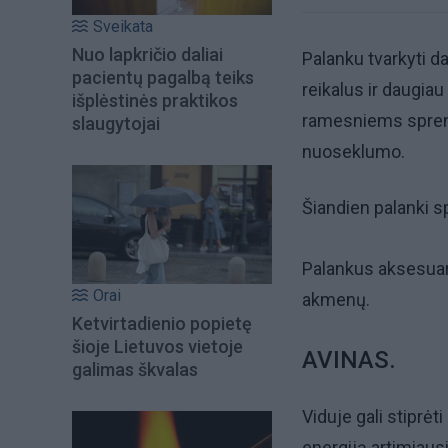
Sveikata
Nuo lapkričio daliai
Palanku tvarkyti d
pacientų pagalbą teiks
reikalus ir daugia
išplėstinės praktikos
ramesniems sprend
slaugytojai
nuoseklumo.
Šiandien palanki s
Palankus aksesuaras
Orai
akmenų.
Ketvirtadienio popietę
šioje Lietuvos vietoje
AVINAS.
galimas škvalas
Viduje gali stiprėti
energiją artimiaus