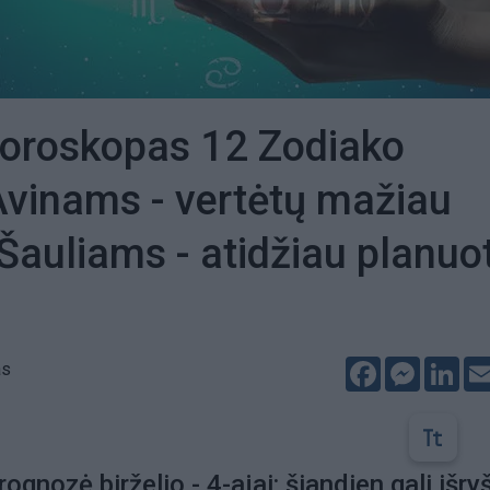
horoskopas 12 Zodiako
Avinams - vertėtų mažiau
 Šauliams - atidžiau planuot
Facebook
Messeng
Lin
as
ognozė birželio - 4-ajai: šiandien gali išry