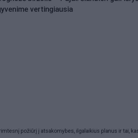
 gyvenime vertingiausia
 rimtesnį požiūrį į atsakomybes, ilgalaikius planus ir tai, k