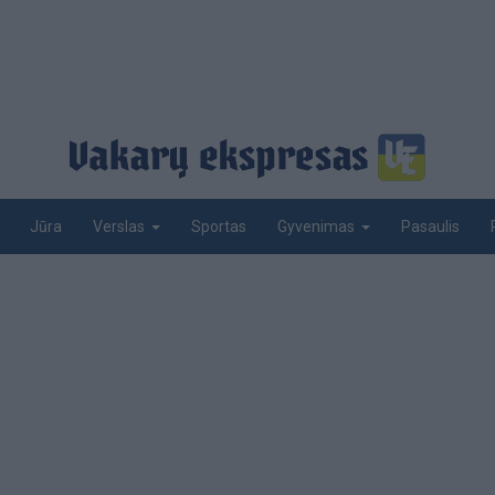
Jūra
Sportas
Pasaulis
Verslas
Gyvenimas