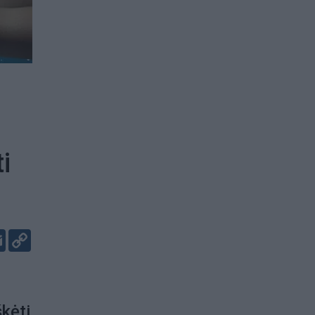
i
er
kedIn
Email
Copy
Link
škėti