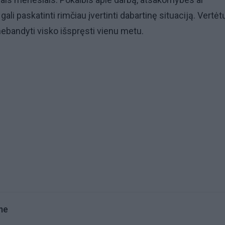
gali paskatinti rimčiau įvertinti dabartinę situaciją. Vertėt
nebandyti visko išspręsti vienu metu.
me