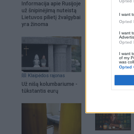
Opted 
Informacija apie Rusijoje
už šnipinėjimą nuteistą
I want t
Lietuvos pilietį žvalgybai
Opted 
yra žinoma
I want 
Advertis
Opted 
I want t
of my P
was col
Opted 
Šiuo metu skait
Klaipėdos rajonas
Už nišą kolumbariume -
tūkstantis eurų