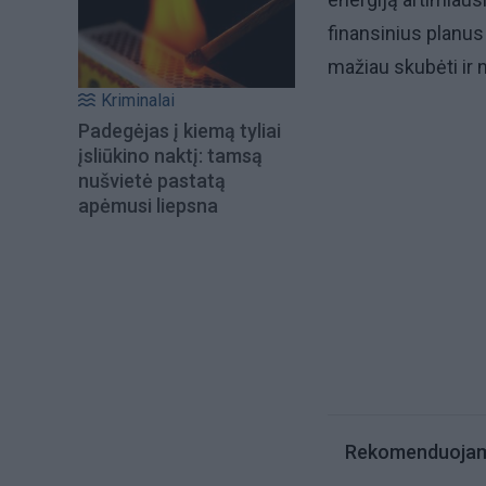
finansinius planus 
mažiau skubėti ir 
Kriminalai
Padegėjas į kiemą tyliai
įsliūkino naktį: tamsą
nušvietė pastatą
apėmusi liepsna
Rekomenduoja