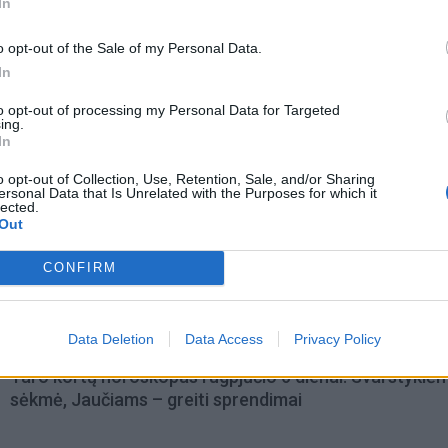
In
o opt-out of the Sale of my Personal Data.
In
to opt-out of processing my Personal Data for Targeted
ing.
In
o opt-out of Collection, Use, Retention, Sale, and/or Sharing
ersonal Data that Is Unrelated with the Purposes for which it
lected.
Out
omiausi
CONFIRM
Aiškiaregės pranašystė: numatė katastrofišką karo
pabaigą Ukrainoje
Data Deletion
Data Access
Privacy Policy
Taro kortų horoskopas rugpjūčio 6 dienai: Svarstyklė
sėkmė, Jaučiams – greiti sprendimai