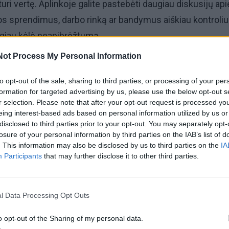
uri vertę. Aplinkoje galite pastebėti daugiau diskusijų api
s sprendimus, darbo rinką ar bandymus aiškiau kontroliu
 ilgiau kėlė neapibrėžtumą.
Not Process My Personal Information
gali būti Ožiaragiams, Jaučiams ir Mergelėms, nes jiems
i vidinį stabilumą ir ramiau priimti sprendimus. Daugiau
to opt-out of the sale, sharing to third parties, or processing of your per
formation for targeted advertising by us, please use the below opt-out s
eikti Dvyniams, Liūtams ir Šauliams, nes diena gali stipria
r selection. Please note that after your opt-out request is processed y
emocinį jautrumą ar poreikį greičiau matyti rezultatą.
eing interest-based ads based on personal information utilized by us or
disclosed to third parties prior to your opt-out. You may separately opt-
losure of your personal information by third parties on the IAB’s list of
e kalnus, laiptus, senus pastatus ar ilgą kelią į viršų, tai 
. This information may also be disclosed by us to third parties on the
IA
iruošimą brandesniam gyvenimo etapui arba didesnės
Participants
that may further disclose it to other third parties.
ėmimą.
l Data Processing Opt Outs
o opt-out of the Sharing of my personal data.