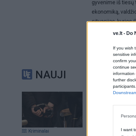
gyvenime iš tiesų t
ekonomiką, valdžio
situacijas, kurios
ve.lt -
Do 
Lengviau šiandien 
paprasčiau išlaikyt
If you wish 
sensitive in
kantrybės gali prir
confirm you
paliesti nuovargį, 
continue se
NAUJI
information 
further disc
Jeigu naktį sapnavot
participants
rodyti vidinį pas
Downstream 
atsakomybės pri
Persona
I want t
Kriminalai