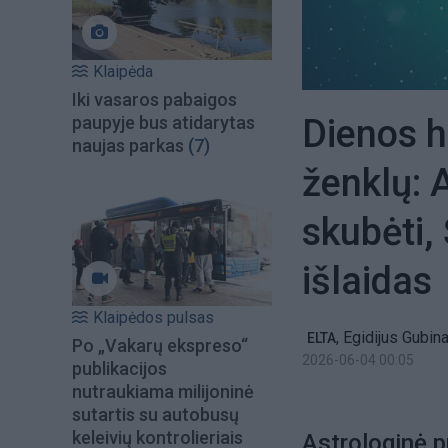
Klaipėda
Iki vasaros pabaigos
Dienos 
paupyje bus atidarytas
naujas parkas
(7)
ženklų: 
skubėti,
išlaidas
Klaipėdos pulsas
,
Egidijus Gubin
ELTA
Po „Vakarų ekspreso“
2026-06-04 00:05
publikacijos
nutraukiama milijoninė
sutartis su autobusų
keleivių kontrolieriais
Astrologinė pr