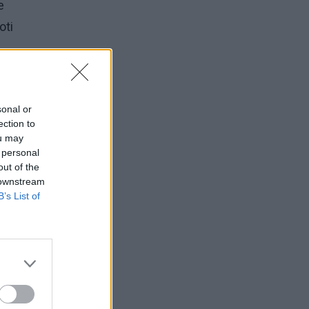
e
oti
sonal or
ection to
u
ou may
 personal
out of the
 downstream
gali
B’s List of