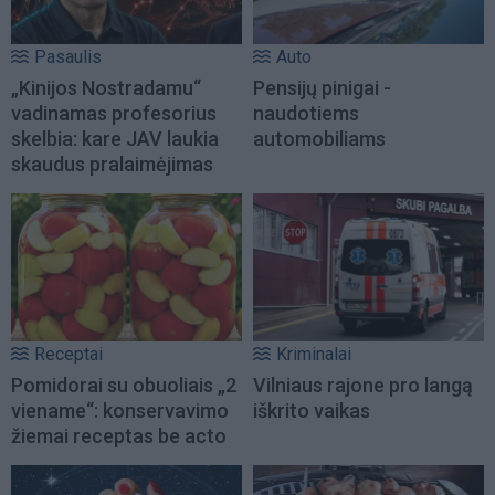
Pasaulis
Auto
„Kinijos Nostradamu“
Pensijų pinigai -
vadinamas profesorius
naudotiems
skelbia: kare JAV laukia
automobiliams
skaudus pralaimėjimas
Receptai
Kriminalai
Pomidorai su obuoliais „2
Vilniaus rajone pro langą
viename“: konservavimo
iškrito vaikas
žiemai receptas be acto