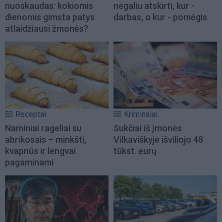
nuoskaudas: kokiomis
negaliu atskirti, kur -
dienomis gimsta patys
darbas, o kur - pomėgis
atlaidžiausi žmonės?
Receptai
Kriminalai
Naminiai rageliai su
Sukčiai iš įmonės
abrikosais – minkšti,
Vilkaviškyje išviliojo 48
kvapnūs ir lengvai
tūkst. eurų
pagaminami