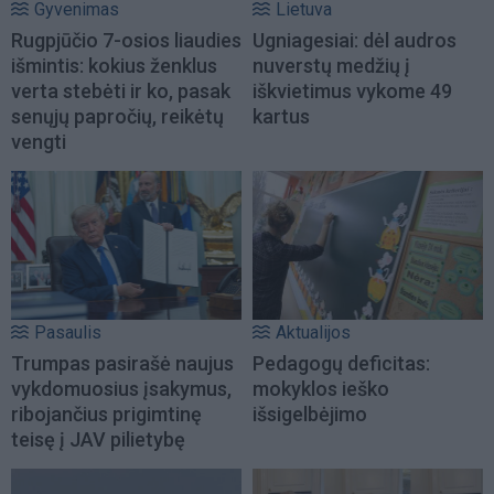
Gyvenimas
Lietuva
Rugpjūčio 7-osios liaudies
Ugniagesiai: dėl audros
išmintis: kokius ženklus
nuverstų medžių į
verta stebėti ir ko, pasak
iškvietimus vykome 49
senųjų papročių, reikėtų
kartus
vengti
Pasaulis
Aktualijos
Trumpas pasirašė naujus
Pedagogų deficitas:
vykdomuosius įsakymus,
mokyklos ieško
ribojančius prigimtinę
išsigelbėjimo
teisę į JAV pilietybę