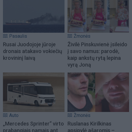
Pasaulis
Žmonės
Rusai Juodojoje jūroje
Živilė Pinskuvienė įsileido
dronais atakavo vokiečių
į savo namus: parodė,
krovininį laivą
kaip ankstų rytą lepina
vyrą Joną
Auto
Žmonės
„Mercedes Sprinter“ virto
Ruslanas Kirilkinas
prabangiais namais ant
apsipylė ašaromis –