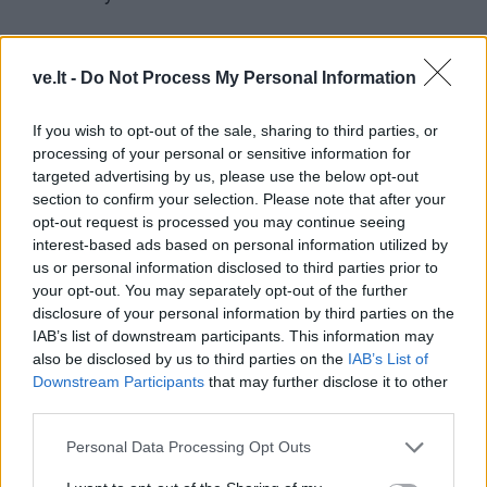
ve.lt -
Do Not Process My Personal Information
If you wish to opt-out of the sale, sharing to third parties, or
processing of your personal or sensitive information for
targeted advertising by us, please use the below opt-out
section to confirm your selection. Please note that after your
opt-out request is processed you may continue seeing
interest-based ads based on personal information utilized by
us or personal information disclosed to third parties prior to
your opt-out. You may separately opt-out of the further
Į Klaipėdą iš emigracijos
Jūros šventę anksčiau
disclosure of your personal information by third parties on the
grįžusi Karina Kučinskienė
puošęs Anatolijus
IAB’s list of downstream participants. This information may
įvardijo didžiausią savo
Klemencovas: gal jau
also be disclosed by us to third parties on the
IAB’s List of
norą
užtenka
Downstream Participants
that may further disclose it to other
third parties.
Personal Data Processing Opt Outs
Šiuo metu skaitomiausi