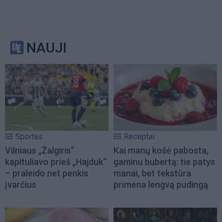
NAUJI
Sportas
Receptai
Vilniaus „Žalgiris“
Kai manų košė pabosta,
kapituliavo prieš „Hajduk“
gaminu bubertą: tie patys
– praleido net penkis
manai, bet tekstūra
įvarčius
primena lengvą pudingą