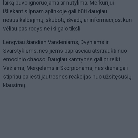
laiką buvo ignoruojama ar nutylima. Merkurijui
išliekant silpnam aplinkoje gali būti daugiau
nesusikalbėjimų, skubotų išvadų ar informacijos, kuri
vėliau pasirodys ne iki galo tiksli.
Lengviau šiandien Vandeniams, Dvyniams ir
Svarstyklėms, nes jiems paprasčiau atsitraukti nuo
emocinio chaoso. Daugiau kantrybės gali prireikti
Vėžiams, Mergelėms ir Skorpionams, nes diena gali
stipriau paliesti jautresnes reakcijas nuo užsitęsusių
klausimų.