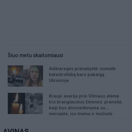
Šiuo metu skaitomiausi
Aiškiaregės pranašystė: numatė
katastrofišką karo pabaigą
Ukrainoje
Kraupi avarija prie Vilniaus atėmė
tris brangiausius žmones: pranešė,
kaip bus atsisveikinama su
mergaite, jos mama ir močiute
AVINAS.