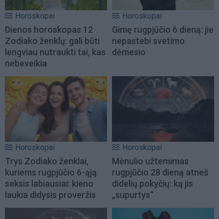
Horoskopai
Horoskopai
Dienos horoskopas 12
Gimę rugpjūčio 6 dieną: jie
Zodiako ženklų: gali būti
nepastebi svetimo
lengviau nutraukti tai, kas
dėmesio
nebeveikia
Horoskopai
Horoskopai
Trys Zodiako ženklai,
Mėnulio užtemimas
kuriems rugpjūčio 6-ąją
rugpjūčio 28 dieną atneš
seksis labiausiai: kieno
didelių pokyčių: ką jis
laukia didysis proveržis
„supurtys“