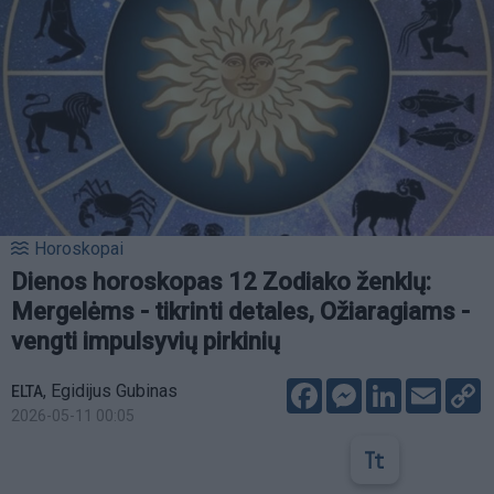
Horoskopai
Dienos horoskopas 12 Zodiako ženklų:
Mergelėms - tikrinti detales, Ožiaragiams -
vengti impulsyvių pirkinių
Facebook
Messenger
LinkedIn
Email
C
,
Egidijus Gubinas
ELTA
L
2026-05-11 00:05