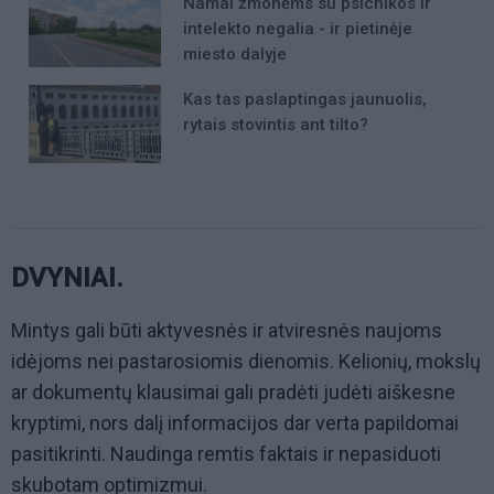
Namai žmonėms su psichikos ir
intelekto negalia - ir pietinėje
miesto dalyje
Kas tas paslaptingas jaunuolis,
rytais stovintis ant tilto?
DVYNIAI.
Mintys gali būti aktyvesnės ir atviresnės naujoms
idėjoms nei pastarosiomis dienomis. Kelionių, mokslų
ar dokumentų klausimai gali pradėti judėti aiškesne
kryptimi, nors dalį informacijos dar verta papildomai
pasitikrinti. Naudinga remtis faktais ir nepasiduoti
skubotam optimizmui.