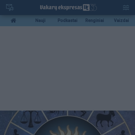
Pereiti
į
pagrindinį
Mobile
Nauji
Podkastai
Renginiai
Vaizdai
turinį
menu
bottom