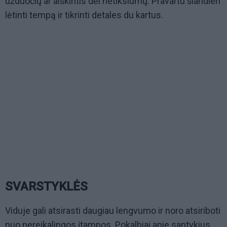
užduočių ar aiškintis dėl netikslumų. Pravartu šiandien
lėtinti tempą ir tikrinti detales du kartus.
SVARSTYKLĖS
Viduje gali atsirasti daugiau lengvumo ir noro atsiriboti
nuo nereikalingos įtampos. Pokalbiai apie santykius,