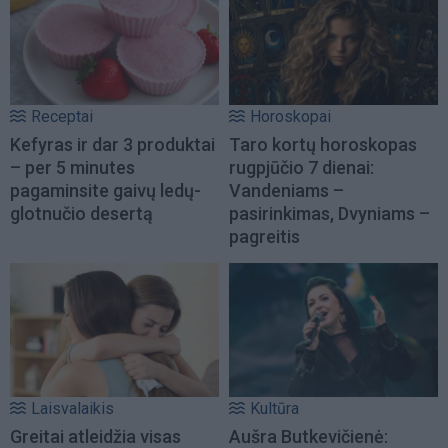
Receptai
Horoskopai
Kefyras ir dar 3 produktai
Taro kortų horoskopas
– per 5 minutes
rugpjūčio 7 dienai:
pagaminsite gaivų ledų-
Vandeniams –
glotnučio desertą
pasirinkimas, Dvyniams –
pagreitis
Laisvalaikis
Kultūra
Greitai atleidžia visas
Aušra Butkevičienė: