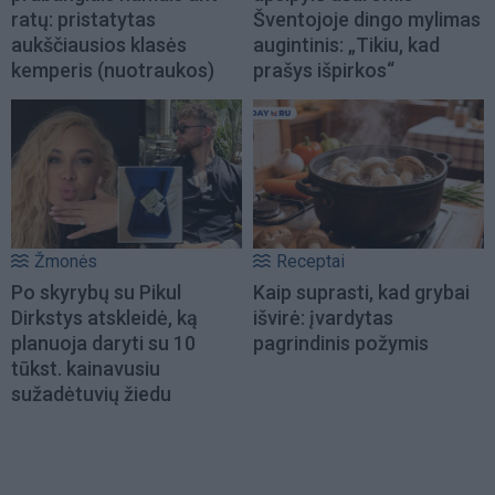
ratų: pristatytas
Šventojoje dingo mylimas
aukščiausios klasės
augintinis: „Tikiu, kad
kemperis (nuotraukos)
prašys išpirkos“
Žmonės
Receptai
Po skyrybų su Pikul
Kaip suprasti, kad grybai
Dirkstys atskleidė, ką
išvirė: įvardytas
planuoja daryti su 10
pagrindinis požymis
tūkst. kainavusiu
sužadėtuvių žiedu