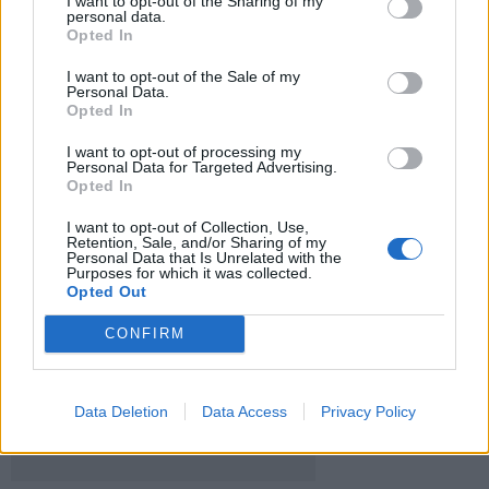
I want to opt-out of the Sharing of my
personal data.
Opted In
Dienos horoskopas 12 Zodiako
ženklų: gali būti lengviau nutraukti
I want to opt-out of the Sale of my
Personal Data.
tai, kas nebeveikia
Opted In
Padegėjas į kiemą tyliai įsliūkino
I want to opt-out of processing my
naktį: tamsą nušvietė pastatą
Personal Data for Targeted Advertising.
Opted In
apėmusi liepsna
I want to opt-out of Collection, Use,
Plaukai mažiau riebaluosis: į
Retention, Sale, and/or Sharing of my
Personal Data that Is Unrelated with the
šampūną tereikia įberti vieną
Purposes for which it was collected.
ingredientą
Opted Out
CONFIRM
Data Deletion
Data Access
Privacy Policy
Raktažodžiai
zodiako ženklai