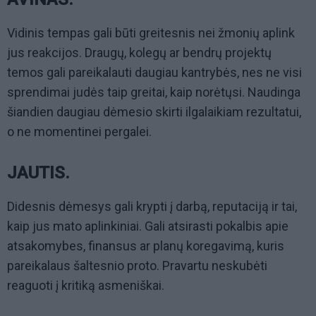
Vidinis tempas gali būti greitesnis nei žmonių aplink
jus reakcijos. Draugų, kolegų ar bendrų projektų
temos gali pareikalauti daugiau kantrybės, nes ne visi
sprendimai judės taip greitai, kaip norėtųsi. Naudinga
šiandien daugiau dėmesio skirti ilgalaikiam rezultatui,
o ne momentinei pergalei.
JAUTIS.
Didesnis dėmesys gali krypti į darbą, reputaciją ir tai,
kaip jus mato aplinkiniai. Gali atsirasti pokalbis apie
atsakomybes, finansus ar planų koregavimą, kuris
pareikalaus šaltesnio proto. Pravartu neskubėti
reaguoti į kritiką asmeniškai.