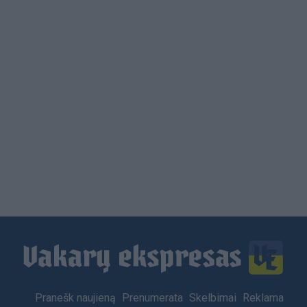
Load
More
Footer
Pranešk naujieną
Prenumerata
Skelbimai
Reklama