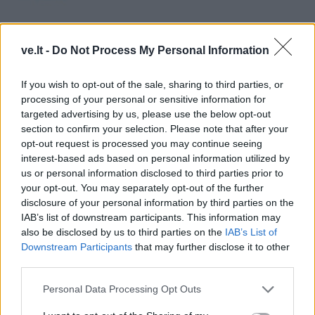
ve.lt -
Do Not Process My Personal Information
If you wish to opt-out of the sale, sharing to third parties, or
processing of your personal or sensitive information for
targeted advertising by us, please use the below opt-out
section to confirm your selection. Please note that after your
Į Klaipėdą iš emigracijos
Jūros šventę anksčiau
opt-out request is processed you may continue seeing
grįžusi Karina Kučinskienė
puošęs Anatolijus
interest-based ads based on personal information utilized by
įvardijo didžiausią savo
Klemencovas: gal jau
us or personal information disclosed to third parties prior to
norą
užtenka
your opt-out. You may separately opt-out of the further
disclosure of your personal information by third parties on the
IAB’s list of downstream participants. This information may
also be disclosed by us to third parties on the
IAB’s List of
Downstream Participants
that may further disclose it to other
Šiuo metu skaitomiausi
third parties.
„Chrome“ gudrybė, apie kurią žino
Personal Data Processing Opt Outs
nedaugelis: daugiau jokių įkyrių