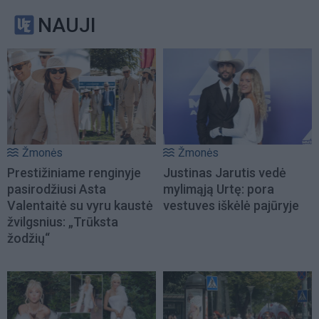
NAUJI
Žmonės
Žmonės
Prestižiniame renginyje
Justinas Jarutis vedė
pasirodžiusi Asta
mylimąją Urtę: pora
Valentaitė su vyru kaustė
vestuves iškėlė pajūryje
žvilgsnius: „Trūksta
žodžių“