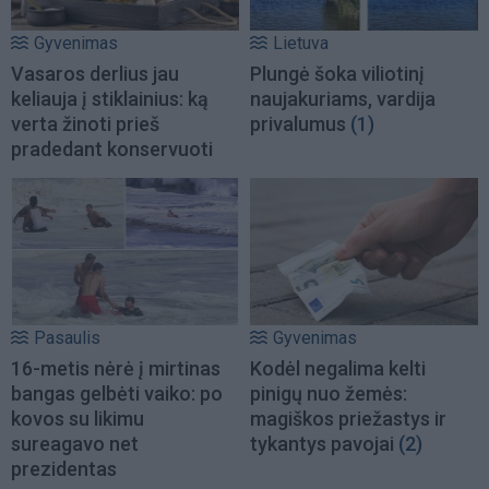
Gyvenimas
Lietuva
Vasaros derlius jau
Plungė šoka viliotinį
keliauja į stiklainius: ką
naujakuriams, vardija
verta žinoti prieš
privalumus
(1)
pradedant konservuoti
Pasaulis
Gyvenimas
16-metis nėrė į mirtinas
Kodėl negalima kelti
bangas gelbėti vaiko: po
pinigų nuo žemės:
kovos su likimu
magiškos priežastys ir
sureagavo net
tykantys pavojai
(2)
prezidentas