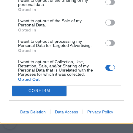
I want to opt-out of the Sharing of my
langų
personal data.
Opted In
Dienos horoskopas 12 Zodiako
ženklų: gali sugrįžti sena galimybė
I want to opt-out of the Sale of my
Personal Data.
Opted In
Kinija išbandė didžiausią pasaulyje
I want to opt-out of processing my
Personal Data for Targeted Advertising.
582 tonas sveriantį magnetą, kuris
Opted In
bus naudojamas kuriant „dirbtinę
Saulę“
I want to opt-out of Collection, Use,
Retention, Sale, and/or Sharing of my
Personal Data that Is Unrelated with the
Purposes for which it was collected.
Opted Out
CONFIRM
Raktažodžiai
zodiako ženklai
Ve.lt
Data Deletion
Data Access
Privacy Policy
Komentarai