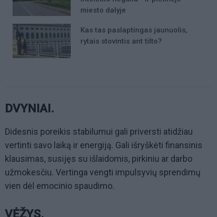
miesto dalyje
Kas tas paslaptingas jaunuolis,
rytais stovintis ant tilto?
DVYNIAI.
Didesnis poreikis stabilumui gali priversti atidžiau
vertinti savo laiką ir energiją. Gali išryškėti finansinis
klausimas, susijęs su išlaidomis, pirkiniu ar darbo
užmokesčiu. Vertinga vengti impulsyvių sprendimų
vien dėl emocinio spaudimo.
VĖŽYS.