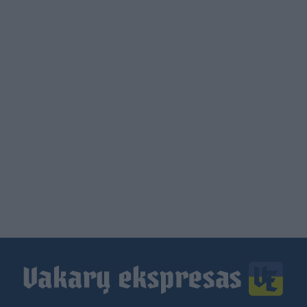
Load
More