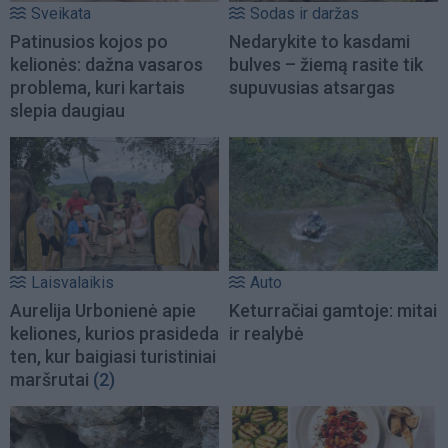
Sveikata
Sodas ir daržas
Patinusios kojos po
Nedarykite to kasdami
kelionės: dažna vasaros
bulves – žiemą rasite tik
problema, kuri kartais
supuvusias atsargas
slepia daugiau
Laisvalaikis
Auto
Aurelija Urbonienė apie
Keturračiai gamtoje: mitai
keliones, kurios prasideda
ir realybė
ten, kur baigiasi turistiniai
maršrutai
(2)