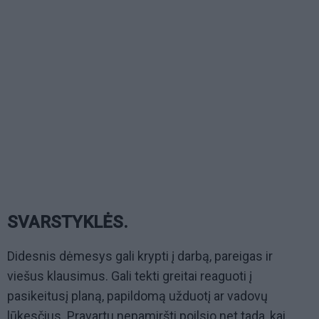
SVARSTYKLĖS.
Didesnis dėmesys gali krypti į darbą, pareigas ir
viešus klausimus. Gali tekti greitai reaguoti į
pasikeitusį planą, papildomą užduotį ar vadovų
lūkesčius. Pravartu nepamiršti poilsio net tada, kai