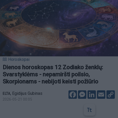
Horoskopai
Dienos horoskopas 12 Zodiako ženklų:
Svarstyklėms - nepamiršti poilsio,
Skorpionams - nebijoti keisti požiūrio
Facebook
Messenger
LinkedIn
Email
C
,
Egidijus Gubinas
ELTA
L
2026-05-21 00:05