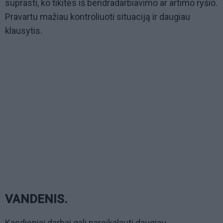
suprasti, ko tikitės iš bendradarbiavimo ar artimo ryšio.
Pravartu mažiau kontroliuoti situaciją ir daugiau
klausytis.
VANDENIS.
Kasdieniai darbai gali pareikalauti daugiau