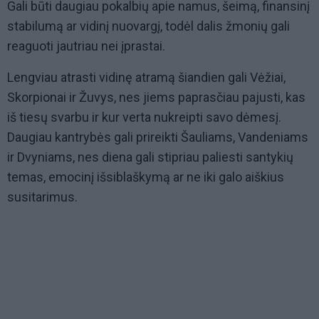
Gali būti daugiau pokalbių apie namus, šeimą, finansinį
stabilumą ar vidinį nuovargį, todėl dalis žmonių gali
reaguoti jautriau nei įprastai.
Lengviau atrasti vidinę atramą šiandien gali Vėžiai,
Skorpionai ir Žuvys, nes jiems paprasčiau pajusti, kas
iš tiesų svarbu ir kur verta nukreipti savo dėmesį.
Daugiau kantrybės gali prireikti Šauliams, Vandeniams
ir Dvyniams, nes diena gali stipriau paliesti santykių
temas, emocinį išsiblaškymą ar ne iki galo aiškius
susitarimus.