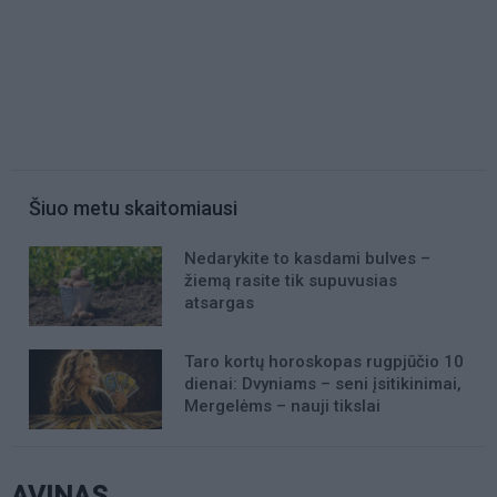
Šiuo metu skaitomiausi
Nedarykite to kasdami bulves –
žiemą rasite tik supuvusias
atsargas
Taro kortų horoskopas rugpjūčio 10
dienai: Dvyniams – seni įsitikinimai,
Mergelėms – nauji tikslai
AVINAS.