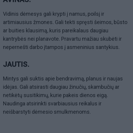
Vidinis dėmesys gali krypti į namus, poilsį ir
artimiausius žmones. Gali tekti spręsti šeimos, būsto
ar buities klausimą, kuris pareikalaus daugiau
kantrybės nei planavote. Pravartu mažiau skubėti ir
nepernešti darbo įtampos į asmeninius santykius.
JAUTIS.
Mintys gali suktis apie bendravimą, planus ir naujas
idėjas. Gali atsirasti daugiau žinučių, skambučių ar
netikėtų susitikimų, kurie pakeis dienos eigą.
Naudinga atsirinkti svarbiausius reikalus ir
neišbarstyti dėmesio smulkmenoms.