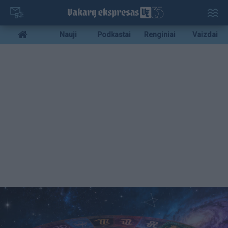
Pereiti
į
pagrindinį
Mobile
Nauji
Podkastai
Renginiai
Vaizdai
turinį
menu
bottom