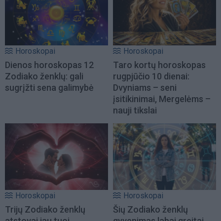
Horoskopai
Horoskopai
Dienos horoskopas 12
Taro kortų horoskopas
Zodiako ženklų: gali
rugpjūčio 10 dienai:
sugrįžti sena galimybė
Dvyniams – seni
įsitikinimai, Mergelėms –
nauji tikslai
Horoskopai
Horoskopai
Trijų Zodiako ženklų
Šių Zodiako ženklų
atstovai jau tuoj
gyvenimas labai greitai