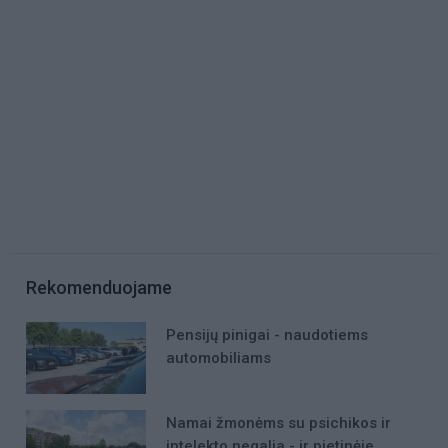
Rekomenduojame
Pensijų pinigai - naudotiems
automobiliams
Namai žmonėms su psichikos ir
intelekto negalia - ir pietinėje