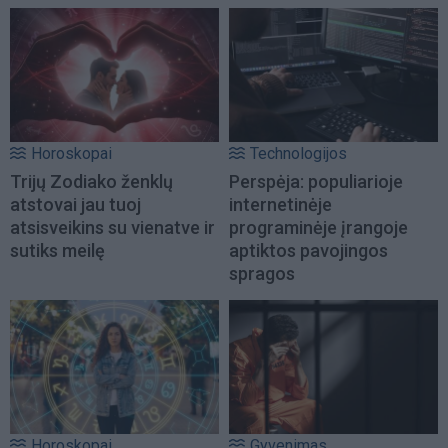
Horoskopai
Technologijos
Trijų Zodiako ženklų
Perspėja: populiarioje
atstovai jau tuoj
internetinėje
atsisveikins su vienatve ir
programinėje įrangoje
sutiks meilę
aptiktos pavojingos
spragos
Horoskopai
Gyvenimas