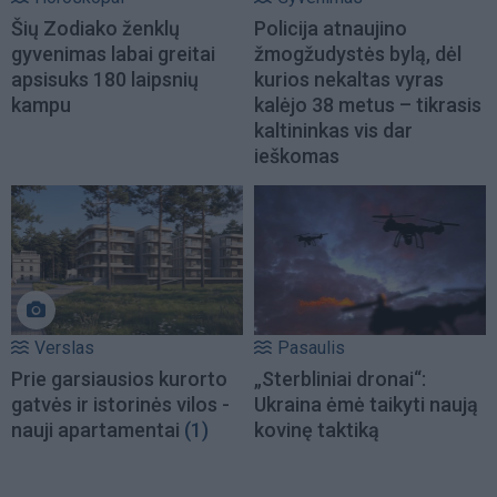
Šių Zodiako ženklų
Policija atnaujino
gyvenimas labai greitai
žmogžudystės bylą, dėl
apsisuks 180 laipsnių
kurios nekaltas vyras
kampu
kalėjo 38 metus – tikrasis
kaltininkas vis dar
ieškomas
Verslas
Pasaulis
Prie garsiausios kurorto
„Sterbliniai dronai“:
gatvės ir istorinės vilos -
Ukraina ėmė taikyti naują
nauji apartamentai
(1)
kovinę taktiką