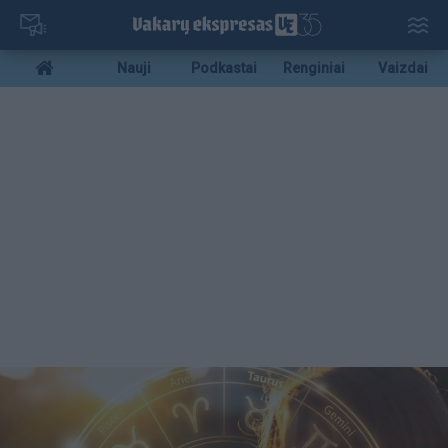
Pereiti
į
pagrindinį
Mobile
Nauji
Podkastai
Renginiai
Vaizdai
turinį
menu
bottom