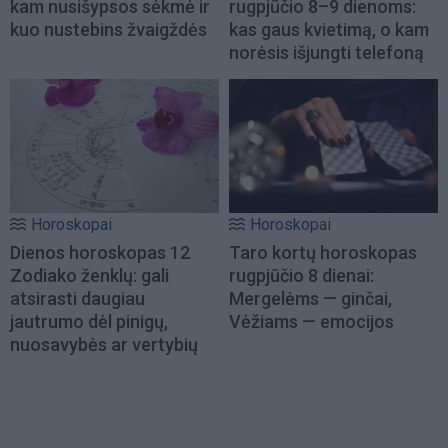
kam nusišypsos sėkmė ir
rugpjūčio 8–9 dienoms:
kuo nustebins žvaigždės
kas gaus kvietimą, o kam
norėsis išjungti telefoną
Horoskopai
Horoskopai
Dienos horoskopas 12
Taro kortų horoskopas
Zodiako ženklų: gali
rugpjūčio 8 dienai:
atsirasti daugiau
Mergelėms — ginčai,
jautrumo dėl pinigų,
Vėžiams — emocijos
nuosavybės ar vertybių