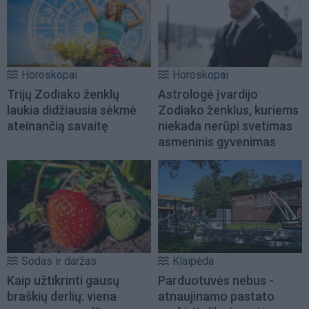
Horoskopai
Horoskopai
Trijų Zodiako ženklų
Astrologė įvardijo
laukia didžiausia sėkmė
Zodiako ženklus, kuriems
ateinančią savaitę
niekada nerūpi svetimas
asmeninis gyvenimas
Sodas ir daržas
Klaipėda
Kaip užtikrinti gausų
Parduotuvės nebus -
braškių derlių: viena
atnaujinamo pastato