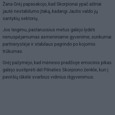
Žana Grėj papasakojo, kad Skorpionai ypač aštriai
jautė nestabilumo įtaką, kadangi Jautis valdo jų
santykių sektorių.
Jos teigimu, pastaruosius metus galėjo lydėti
nenuspėjamumas asmeniniame gyvenime, sunkumai
partnerystėje ir stabilaus pagrindo po kojomis
trūkumas.
Grėj pažymėjo, kad mėnesio pradžioje emocinis pikas
galėjo sustiprėti dėl Pilnaties Skorpiono ženkle, kuri į
paviršių iškėlė svarbius vidinius išgyvenimus.