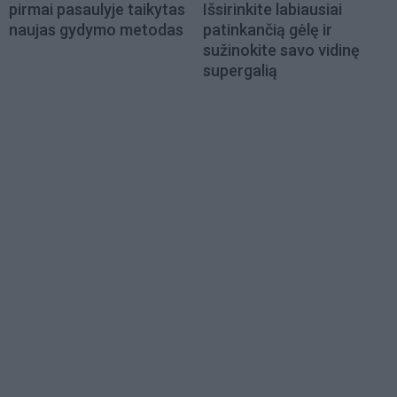
pirmai pasaulyje taikytas
Išsirinkite labiausiai
naujas gydymo metodas
patinkančią gėlę ir
sužinokite savo vidinę
supergalią
Load
More