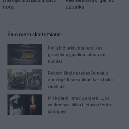
įvardijo didžiausią savo
Klemencovas: gal jau
norą
užtenka
Šiuo metu skaitomiausi
Pelių ir žiurkių baubas: kas
graužikus gąsdina labiau nei
nuodai
Rekordiškai nusekęs Dunojus
atidengė II pasaulinio karo laikų
radinius
Mirė garsi lietuvių aktorė: „Jos
vaidmenys išliks Lietuvos teatro
istorijoje“