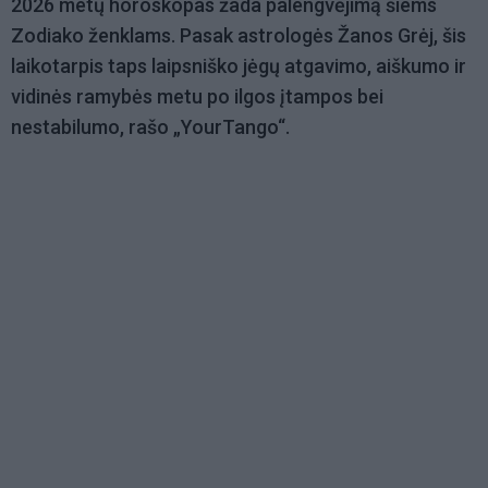
2026 metų horoskopas žada palengvėjimą šiems
Zodiako ženklams. Pasak astrologės Žanos Grėj, šis
laikotarpis taps laipsniško jėgų atgavimo, aiškumo ir
vidinės ramybės metu po ilgos įtampos bei
nestabilumo, rašo „YourTango“.