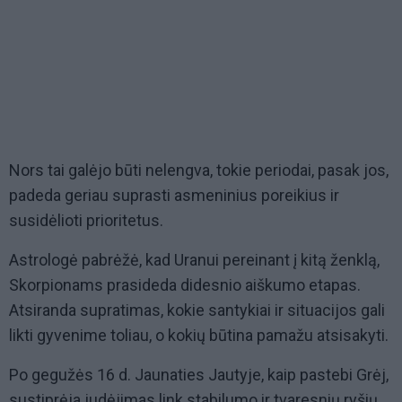
Nors tai galėjo būti nelengva, tokie periodai, pasak jos,
padeda geriau suprasti asmeninius poreikius ir
susidėlioti prioritetus.
Astrologė pabrėžė, kad Uranui pereinant į kitą ženklą,
Skorpionams prasideda didesnio aiškumo etapas.
Atsiranda supratimas, kokie santykiai ir situacijos gali
likti gyvenime toliau, o kokių būtina pamažu atsisakyti.
Po gegužės 16 d. Jaunaties Jautyje, kaip pastebi Grėj,
sustiprėja judėjimas link stabilumo ir tvaresnių ryšių.