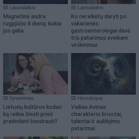
Laisvalaikis
Laisvalaikis
Magnetinė audra
Ko nereikėtų daryti po
rugpjūčio 8 dieną: kokia
vakarienės:
jos galia
gastroenterologai davė
tris patarimus sveikam
virškinimui
Gyvenimas
Horoskopai
Lietuvių kultūros kodas:
Vaikas Avinas:
ką reikia žinoti prieš
charakterio bruožai,
pradedant bendrauti?
talentai ir auklėjimo
patarimai