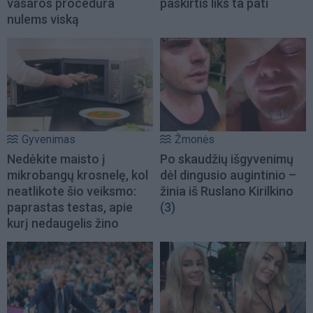
vasaros procedūra
paskirtis liks ta pati
nulems viską
Gyvenimas
Žmonės
Nedėkite maisto į
Po skaudžių išgyvenimų
mikrobangų krosnelę, kol
dėl dingusio augintinio –
neatlikote šio veiksmo:
žinia iš Ruslano Kirilkino
paprastas testas, apie
(3)
kurį nedaugelis žino