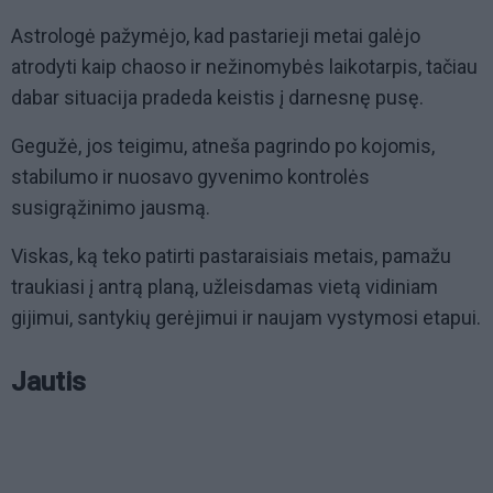
Astrologė pažymėjo, kad pastarieji metai galėjo
atrodyti kaip chaoso ir nežinomybės laikotarpis, tačiau
dabar situacija pradeda keistis į darnesnę pusę.
Gegužė, jos teigimu, atneša pagrindo po kojomis,
stabilumo ir nuosavo gyvenimo kontrolės
susigrąžinimo jausmą.
Viskas, ką teko patirti pastaraisiais metais, pamažu
traukiasi į antrą planą, užleisdamas vietą vidiniam
gijimui, santykių gerėjimui ir naujam vystymosi etapui.
Jautis