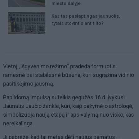
miesto dalyje
Kas tas paslaptingas jaunuolis,
rytais stovintis ant tilto?
Vietoj „išgyvenimo režimo“ pradeda formuotis
ramesnė bei stabilesnė būsena, kuri sugrąžina vidinio
pasitikėjimo jausmą.
Papildomą impulsą suteikia gegužės 16 d. įvykusi
Jaunatis Jaučio ženkle, kuri, kaip pažymėjo astrologė,
simbolizuoja naują etapą ir apsivalymą nuo visko, kas
nereikalinga.
Ji pabrėžė, kad tai metas dėti naujus pamatus –