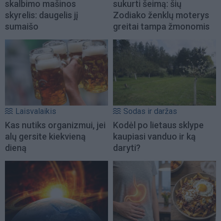
skalbimo mašinos
sukurti šeimą: šių
skyrelis: daugelis jį
Zodiako ženklų moterys
sumaišo
greitai tampa žmonomis
Laisvalaikis
Sodas ir daržas
Kas nutiks organizmui, jei
Kodėl po lietaus sklype
alų gersite kiekvieną
kaupiasi vanduo ir ką
dieną
daryti?