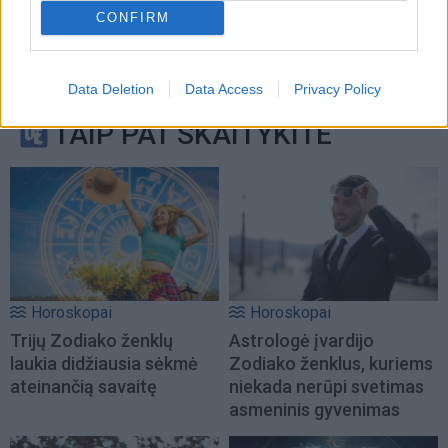
CONFIRM
Data Deletion
Data Access
Privacy Policy
TAIP PAT SKAITYKITE
Horoskopai
Horoskopai
Trijų Zodiako ženklų
Astrologė įvardijo
laukia didžiausia sėkmė
Zodiako ženklus, kuriems
ateinančią savaitę
niekada nerūpi svetimas
asmeninis gyvenimas