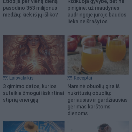
Etiopija per vieną dieną
Rizikuoja gyvybe, bet ne
pasodino 353 milijonus
pinigine: už maudynes
medžių: kiek iš jų išliko?
audringoje jūroje baudos
lieka neišrašytos
Laisvalaikis
Receptai
3 gimimo datos, kurios
Naminė obuolių gira iš
suteikia žmogui išskirtinai
nukritusių obuolių:
stiprią energiją
geriausias ir gardžiausias
gėrimas karštoms
dienoms