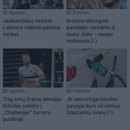
Sportas
Žmonės
Jasikevičiaus vedami
Kristina Meseguer
Lietuvos vaikinai patiesė
pasidalijo vaizdeliu iš
serbus
lovos: šalia – naujas
mylimasis
(1)
Sportas
Pasaulis
Trijų setų dramą laimėjęs
JK vairuotojai kasdien
Butvilas pateko į
pavagia kuro už šimtus
„Challenger“ turnyro
tūkstančių svarų
(1)
pusfinalį