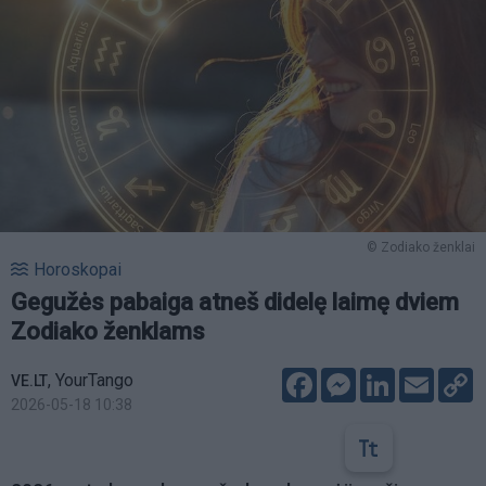
© Zodiako ženklai
Horoskopai
Gegužės pabaiga atneš didelę laimę dviem
Zodiako ženklams
Facebook
Messenger
LinkedIn
Email
C
,
YourTango
VE.LT
L
2026-05-18 10:38