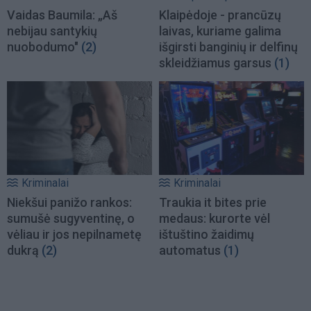
Vaidas Baumila: „Aš
Klaipėdoje - prancūzų
nebijau santykių
laivas, kuriame galima
nuobodumo"
(2)
išgirsti banginių ir delfinų
skleidžiamus garsus
(1)
Kriminalai
Kriminalai
Niekšui panižo rankos:
Traukia it bites prie
sumušė sugyventinę, o
medaus: kurorte vėl
vėliau ir jos nepilnametę
ištuštino žaidimų
dukrą
(2)
automatus
(1)