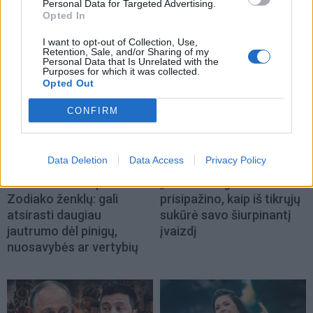
Personal Data for Targeted Advertising.
Opted In
NAUJI
I want to opt-out of Collection, Use,
Retention, Sale, and/or Sharing of my
Personal Data that Is Unrelated with the
Purposes for which it was collected.
Opted Out
CONFIRM
Data Deletion
Data Access
Privacy Policy
Horoskopai
Žmonės
Dienos horoskopas 12
„Zombė Angelina Jolie“
Zodiako ženklų: gali
prisipažino, kaip iš tikrųjų
atsirasti daugiau
sukūrė savo šiurpinantį
jautrumo dėl pinigų,
įvaizdį
nuosavybės ar vertybių