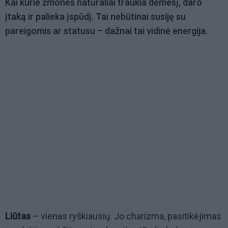
Kai kurie žmonės natūraliai traukia dėmesį, daro
įtaką ir palieka įspūdį. Tai nebūtinai susiję su
pareigomis ar statusu – dažnai tai vidinė energija.
Liūtas
– vienas ryškiausių. Jo charizma, pasitikėjimas