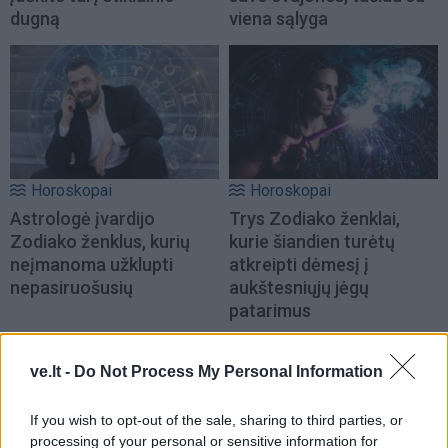
dugną
viena sąlyga
Horoskopai
Horoskopai
Astrologė įvardijo
Trys Zodiako ženklai,
Zodiako ženklus, kurių
kurie šiandien turėtų
neįmanoma užklupti
atkreipti dėmesį į
nepasiruošusių
aukštesniųjų jėgų
patarimus
ve.lt -
Do Not Process My Personal Information
If you wish to opt-out of the sale, sharing to third parties, or
processing of your personal or sensitive information for