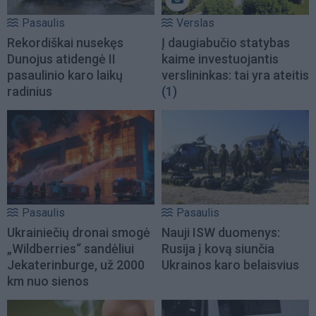
Pasaulis
Verslas
Rekordiškai nusekęs
Į daugiabučio statybas
Dunojus atidengė II
kaime investuojantis
pasaulinio karo laikų
verslininkas: tai yra ateitis
radinius
(1)
Pasaulis
Pasaulis
Ukrainiečių dronai smogė
Nauji ISW duomenys:
„Wildberries“ sandėliui
Rusija į kovą siunčia
Jekaterinburge, už 2000
Ukrainos karo belaisvius
km nuo sienos