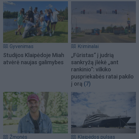
Gyvenimas
Kriminalai
Studijos Klaipėdoje Miah
„Fūristas“ į judrią
atvėrė naujas galimybes
sankryžą įlėkė „ant
rankinio“: vilkiko
puspriekabės ratai pakilo
į orą
(7)
Žmonės
Klaipėdos pulsas