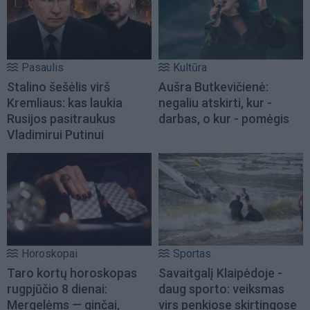
Pasaulis
Kultūra
Stalino šešėlis virš
Aušra Butkevičienė:
Kremliaus: kas laukia
negaliu atskirti, kur -
Rusijos pasitraukus
darbas, o kur - pomėgis
Vladimirui Putinui
Horoskopai
Sportas
Taro kortų horoskopas
Savaitgalį Klaipėdoje -
rugpjūčio 8 dienai:
daug sporto: veiksmas
Mergelėms — ginčai,
virs penkiose skirtingose