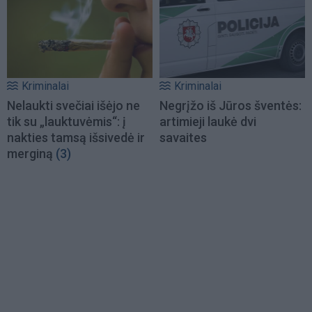
Kriminalai
Kriminalai
Nelaukti svečiai išėjo ne
Negrįžo iš Jūros šventės:
tik su „lauktuvėmis“: į
artimieji laukė dvi
nakties tamsą išsivedė ir
savaites
merginą
(3)