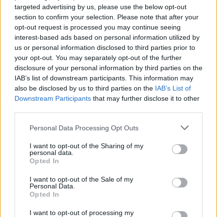
targeted advertising by us, please use the below opt-out
Horoskopai
Horoskopai
section to confirm your selection. Please note that after your
opt-out request is processed you may continue seeing
Trys Zodiako ženklai,
Taro kortų horoskopas
interest-based ads based on personal information utilized by
kuriems rugpjūčio 7-ąją
rugpjūčio 7 dienai:
us or personal information disclosed to third parties prior to
seksis labiausiai: visiems
Vandeniams –
your opt-out. You may separately opt-out of the further
reikia Skorpionų
pasirinkimas, Dvyniams –
disclosure of your personal information by third parties on the
pagreitis
IAB’s list of downstream participants. This information may
also be disclosed by us to third parties on the
IAB’s List of
Downstream Participants
that may further disclose it to other
third parties.
Personal Data Processing Opt Outs
I want to opt-out of the Sharing of my
personal data.
Opted In
I want to opt-out of the Sale of my
Personal Data.
Opted In
I want to opt-out of processing my