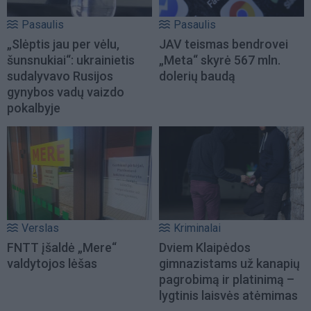
Pasaulis
Pasaulis
„Slėptis jau per vėlu,
JAV teismas bendrovei
šunsnukiai“: ukrainietis
„Meta“ skyrė 567 mln.
sudalyvavo Rusijos
dolerių baudą
gynybos vadų vaizdo
pokalbyje
Verslas
Kriminalai
FNTT įšaldė „Mere“
Dviem Klaipėdos
valdytojos lėšas
gimnazistams už kanapių
pagrobimą ir platinimą –
lygtinis laisvės atėmimas