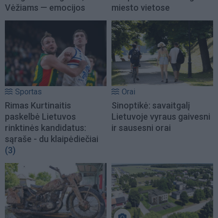
Vėžiams — emocijos
miesto vietose
Sportas
Orai
Rimas Kurtinaitis
Sinoptikė: savaitgalį
paskelbė Lietuvos
Lietuvoje vyraus gaivesni
rinktinės kandidatus:
ir sausesni orai
sąraše - du klaipėdiečiai
(3)