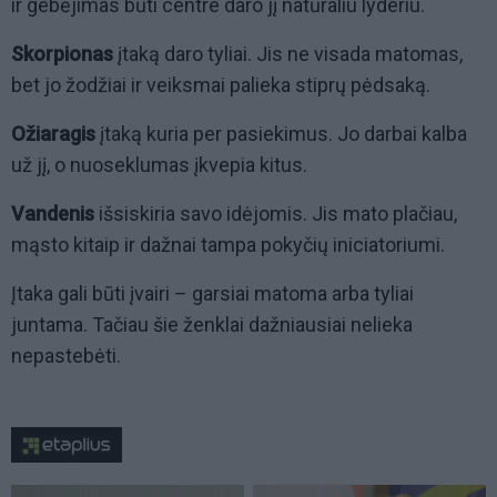
ir gebėjimas būti centre daro jį natūraliu lyderiu.
Skorpionas
įtaką daro tyliai. Jis ne visada matomas,
bet jo žodžiai ir veiksmai palieka stiprų pėdsaką.
Ožiaragis
įtaką kuria per pasiekimus. Jo darbai kalba
už jį, o nuoseklumas įkvepia kitus.
Vandenis
išsiskiria savo idėjomis. Jis mato plačiau,
mąsto kitaip ir dažnai tampa pokyčių iniciatoriumi.
Įtaka gali būti įvairi – garsiai matoma arba tyliai
juntama. Tačiau šie ženklai dažniausiai nelieka
nepastebėti.