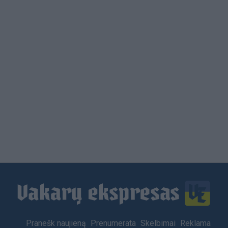
Load
More
Footer
Pranešk naujieną
Prenumerata
Skelbimai
Reklama