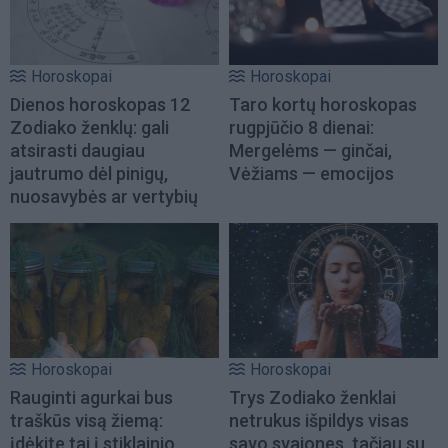
Horoskopai
Horoskopai
Dienos horoskopas 12
Taro kortų horoskopas
Zodiako ženklų: gali
rugpjūčio 8 dienai:
atsirasti daugiau
Mergelėms — ginčai,
jautrumo dėl pinigų,
Vėžiams — emocijos
nuosavybės ar vertybių
Horoskopai
Horoskopai
Rauginti agurkai bus
Trys Zodiako ženklai
traškūs visą žiemą:
netrukus išpildys visas
įdėkite tai į stiklainio
savo svajones, tačiau su