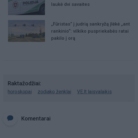
laukė dvi savaites
„Fūristas“ į judrią sankryžą įlėkė „ant
rankinio“: vilkiko puspriekabės ratai
pakilo į orą
Raktažodžiai
horoskopai
zodiako ženklai
VE.lt laisvalaikis
Komentarai