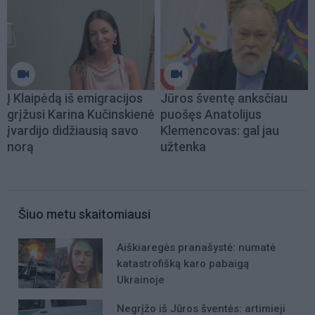
Į Klaipėdą iš emigracijos
Jūros šventę anksčiau
grįžusi Karina Kučinskienė
puošęs Anatolijus
įvardijo didžiausią savo
Klemencovas: gal jau
norą
užtenka
Šiuo metu skaitomiausi
Aiškiaregės pranašystė: numatė
katastrofišką karo pabaigą
Ukrainoje
Negrįžo iš Jūros šventės: artimieji