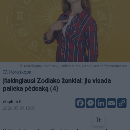
© Astrologinė prognozė / Dirbtinio intelekto sukurtas fotomontažas
Horoskopai
Įtakingiausi Zodiako ženklai: jie visada
palieka pėdsaką
(4)
Facebook
Messenger
LinkedIn
Email
C
etaplius.lt
L
2026-05-09 18:05