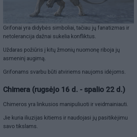
Grifonai yra didybės simboliai, tačiau jų fanatizmas ir
netolerancija dažnai sukelia konfliktus.
Uždaras požiūris į kitų žmonių nuomonę riboja jų
asmeninį augimą.
Grifonams svarbu būti atviriems naujoms idėjoms.
Chimera (rugsėjo 16 d. - spalio 22 d.)
Chimeros yra linkusios manipuliuoti ir veidmainiauti.
Jie kuria iliuzijas kitiems ir naudojasi jų pasitikėjimu
savo tikslams.