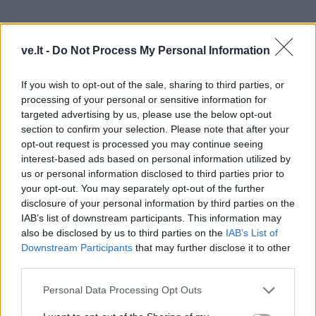
Minotaurai atstovauja agresijai ir nenuspėjamumui.
ve.lt -
Do Not Process My Personal Information
Jų vidinius demonus dažnai iššaukia užgniaužtos
If you wish to opt-out of the sale, sharing to third parties, or
emocijos.
processing of your personal or sensitive information for
targeted advertising by us, please use the below opt-out
Jiems svarbu dirbti su savikontrole, kad išvengtų
section to confirm your selection. Please note that after your
opt-out request is processed you may continue seeing
destruktyvių pasekmių.
interest-based ads based on personal information utilized by
us or personal information disclosed to third parties prior to
Ką skaitytojas turėtų įsidėmėti
your opt-out. You may separately opt-out of the further
disclosure of your personal information by third parties on the
IAB’s list of downstream participants. This information may
Ši prognozė yra pramoginio pobūdžio. Astrologija,
also be disclosed by us to third parties on the
IAB’s List of
aiškiaregystė ar numerologija nėra akademiniai
Downstream Participants
that may further disclose it to other
mokslai, jų teiginių ir tvirtinimų negalima patikrinti ar
third parties.
patvirtinti moksliniais metodais.
Personal Data Processing Opt Outs