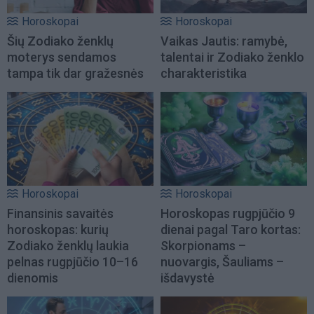
Horoskopai
Horoskopai
Šių Zodiako ženklų
Vaikas Jautis: ramybė,
moterys sendamos
talentai ir Zodiako ženklo
tampa tik dar gražesnės
charakteristika
Horoskopai
Horoskopai
Finansinis savaitės
Horoskopas rugpjūčio 9
horoskopas: kurių
dienai pagal Taro kortas:
Zodiako ženklų laukia
Skorpionams –
pelnas rugpjūčio 10–16
nuovargis, Šauliams –
dienomis
išdavystė