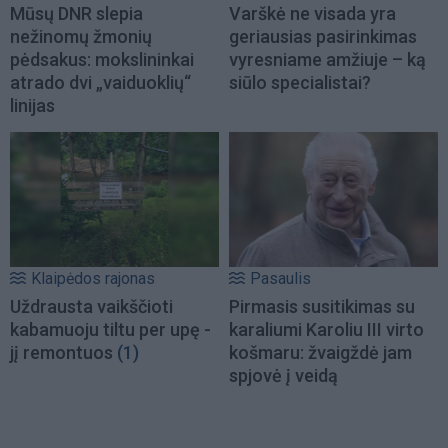
Mūsų DNR slepia
Varškė ne visada yra
nežinomų žmonių
geriausias pasirinkimas
pėdsakus: mokslininkai
vyresniame amžiuje – ką
atrado dvi „vaiduoklių“
siūlo specialistai?
linijas
Klaipėdos rajonas
Pasaulis
Uždrausta vaikščioti
Pirmasis susitikimas su
kabamuoju tiltu per upę -
karaliumi Karoliu III virto
jį remontuos
(1)
košmaru: žvaigždė jam
spjovė į veidą