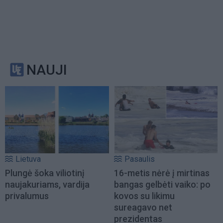
NAUJI
Lietuva
Pasaulis
Plungė šoka viliotinį
16-metis nėrė į mirtinas
naujakuriams, vardija
bangas gelbėti vaiko: po
privalumus
kovos su likimu
sureagavo net
prezidentas