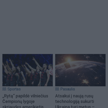
Sportas
Pasaulis
„Rytą“ papildė vilniečius
Atsakui į naują rusų
Čempionų lygoje
technologiją sukurti
skriaudęs amerikietis
Ukraina turi metus –