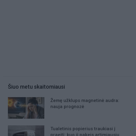
Šiuo metu skaitomiausi
Žemę užklups magnetinė audra:
nauja prognozė
Tualetinis popierius traukiasi į
praeitį: kuo jį pakeis artimiausiu