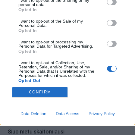
I want to opt-out of the Sharing of my
personal data.
Opted In
I want to opt-out of the Sale of my
Personal Data.
Opted In
I want to opt-out of processing my
Personal Data for Targeted Advertising.
Opted In
I want to opt-out of Collection, Use,
Retention, Sale, and/or Sharing of my
Personal Data that Is Unrelated with the
Purposes for which it was collected.
Opted Out
Į Klaipėdą iš emigracijos
Jūros šventę anksčiau
grįžusi Karina Kučinskienė
puošęs Anatolijus
CONFIRM
įvardijo didžiausią savo
Klemencovas: gal jau
norą
užtenka
Data Deletion
Data Access
Privacy Policy
Šiuo metu skaitomiausi