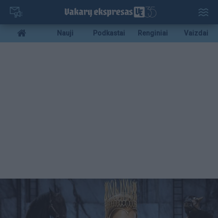
Pereiti
į
pagrindinį
Mobile
Nauji
Podkastai
Renginiai
Vaizdai
turinį
menu
bottom