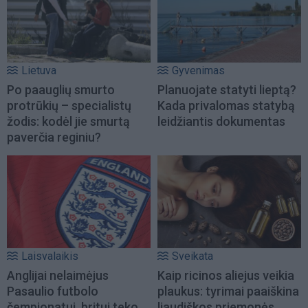
Lietuva
Gyvenimas
Po paauglių smurto
Planuojate statyti lieptą?
protrūkių – specialistų
Kada privalomas statybą
žodis: kodėl jie smurtą
leidžiantis dokumentas
paverčia reginiu?
Laisvalaikis
Sveikata
Anglijai nelaimėjus
Kaip ricinos aliejus veikia
Pasaulio futbolo
plaukus: tyrimai paaiškina
čempionatui, britui teko...
liaudiškos priemonės