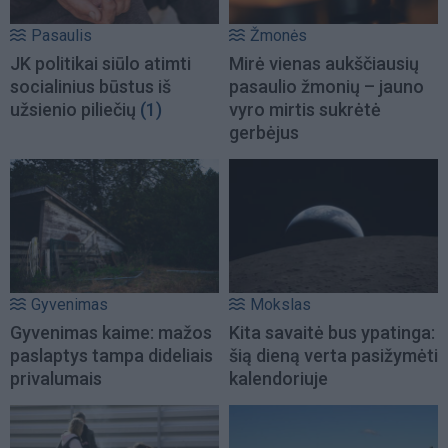
Pasaulis
Žmonės
JK politikai siūlo atimti
Mirė vienas aukščiausių
socialinius būstus iš
pasaulio žmonių – jauno
užsienio piliečių
(1)
vyro mirtis sukrėtė
gerbėjus
Gyvenimas
Mokslas
Gyvenimas kaime: mažos
Kita savaitė bus ypatinga:
paslaptys tampa dideliais
šią dieną verta pasižymėti
privalumais
kalendoriuje