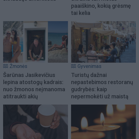
paaiškino, kokią grėsmę
tai kelia
Žmonės
Gyvenimas
Šarūnas Jasikevičius
Turistų dažnai
lepina atostogų kadrais:
nepastebimos restoranų
nuo žmonos neįmanoma
gudrybės: kaip
atitraukti akių
nepermokėti už maistą