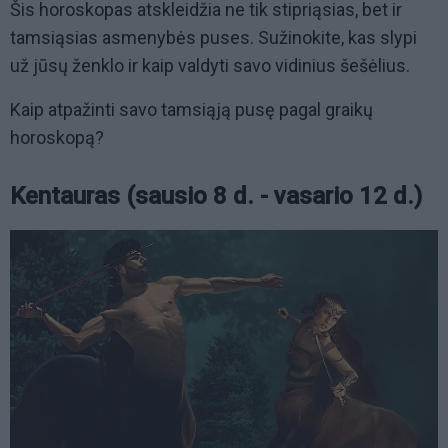
Šis horoskopas atskleidžia ne tik stipriąsias, bet ir
tamsiąsias asmenybės puses. Sužinokite, kas slypi
už jūsų ženklo ir kaip valdyti savo vidinius šešėlius.
Kaip atpažinti savo tamsiąją pusę pagal graikų
horoskopą?
Kentauras (sausio 8 d. - vasario 12 d.)