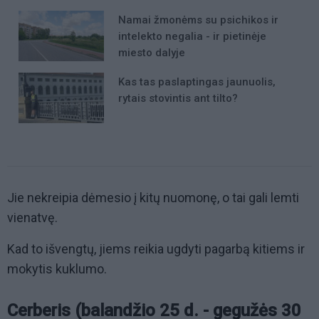
Namai žmonėms su psichikos ir
intelekto negalia - ir pietinėje
miesto dalyje
Kas tas paslaptingas jaunuolis,
rytais stovintis ant tilto?
Jie nekreipia dėmesio į kitų nuomonę, o tai gali lemti
vienatvę.
Kad to išvengtų, jiems reikia ugdyti pagarbą kitiems ir
mokytis kuklumo.
Cerberis (balandžio 25 d. - gegužės 30