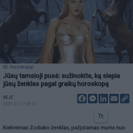
Horoskopai
Jūsų tamsioji pusė: sužinokite, ką slepia
jūsų ženklas pagal graikų horoskopą
Facebook
Messenger
LinkedIn
Email
C
VE.LT
L
2025-01-17 18:15
Kiekvienas Zodiako ženklas, pažįstamas mums nuo