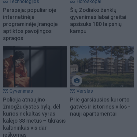
Technologijos
Horoskopai
Perspėja: populiarioje
Šių Zodiako ženklų
internetinėje
gyvenimas labai greitai
programinėje įrangoje
apsisuks 180 laipsnių
aptiktos pavojingos
kampu
spragos
Gyvenimas
Verslas
Policija atnaujino
Prie garsiausios kurorto
žmogžudystės bylą, dėl
gatvės ir istorinės vilos -
kurios nekaltas vyras
nauji apartamentai
kalėjo 38 metus – tikrasis
kaltininkas vis dar
ieškomas