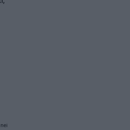
i,
 nei