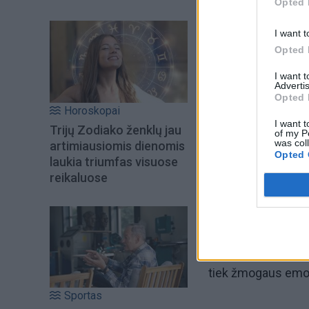
Opted 
I want t
Opted 
I want 
Advertis
Opted 
Horoskopai
I want t
Trijų Zodiako ženklų jau
Pavyzdžiui, už krūt
of my P
was col
artimiausiomis dienomis
– Ožiaragis ir jį va
Opted 
laukia triumfas visuose
reikaluose
Kokie medicininiai r
išstumtų emocijų ji
Taip pat, naudodam
tiek žmogaus emoc
Sportas