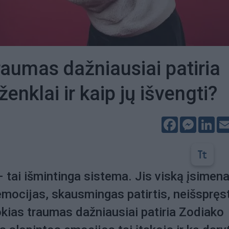
raumas dažniausiai patiria
enklai ir kaip jų išvengti?
Facebook
Messeng
Lin
tai išmintinga sistema. Jis viską įsimena
emocijas, skausmingas patirtis, neišspręs
okias traumas dažniausiai patiria Zodiako