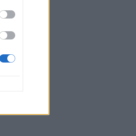
elius
ltinį: