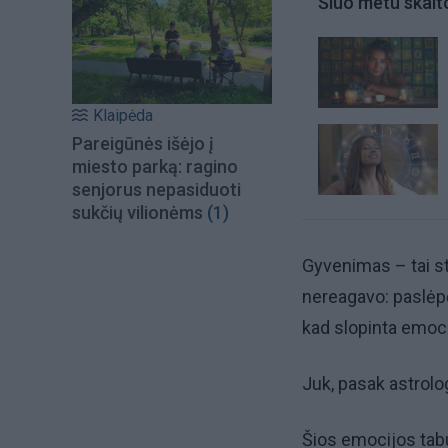
Šiuo metu skait
Klaipėda
Pareigūnės išėjo į
miesto parką: ragino
senjorus nepasiduoti
sukčių vilionėms
(1)
Gyvenimas – tai st
nereagavo: paslėpė
kad slopinta emoci
Juk, pasak astrol
Šios emocijos tab