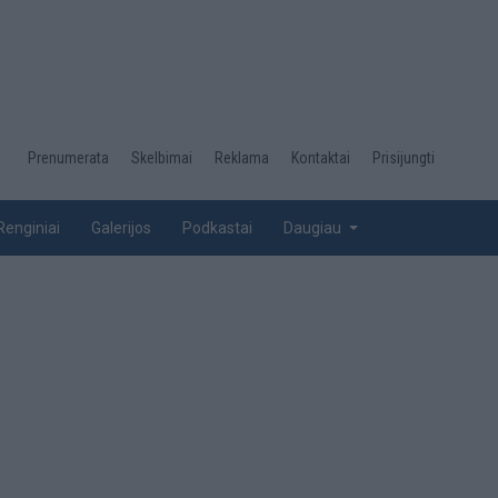
Desktop
Prenumerata
Skelbimai
Reklama
Kontaktai
Prisijungti
menu
top
Renginiai
Galerijos
Podkastai
Daugiau