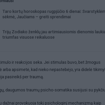
omiausi
Taro kortų horoskopas rugpjūčio 6 dienai: Svarstyklė
sėkmė, Jaučiams – greiti sprendimai
Trijų Zodiako ženklų jau artimiausiomis dienomis lauki
triumfas visuose reikaluose
imulo ir reakcijos seka. Jei stimulas buvo, bet žmogus
 arba apsimetė, kad nieko nepastebėjo, yra didelė tikimy
ja pasireikš per traumą.
ogų, daugumos traumų psicho-somatika susijusi su pykčiu
u dažnai provokuoja tokį psichologinį mechanizmą kaip