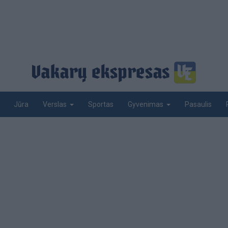
Jūra
Sportas
Pasaulis
Verslas
Gyvenimas