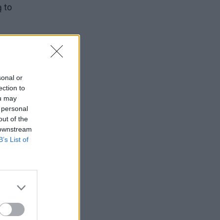
ą to
nai
sonal or
ection to
ou may
 personal
out of the
 downstream
B’s List of