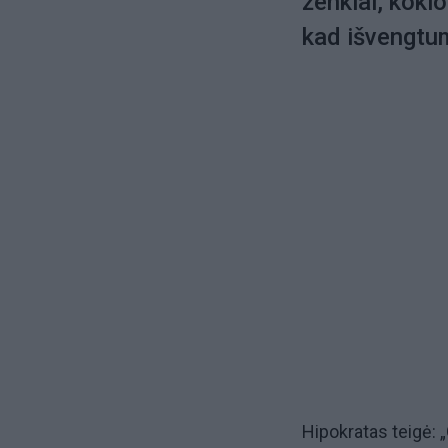
ženklai, kokio
kad išvengtu
Hipokratas teigė: „