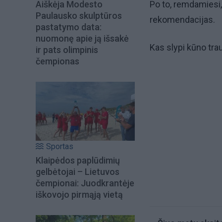
Po to, remdamiesi,
Aiškėja Modesto
Paulausko skulptūros
rekomendacijas.
pastatymo data:
nuomonę apie ją išsakė
Kas slypi kūno tra
ir pats olimpinis
čempionas
Sportas
Klaipėdos paplūdimių
gelbėtojai – Lietuvos
čempionai: Juodkrantėje
iškovojo pirmąją vietą