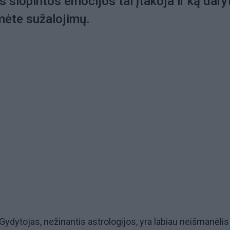
s slopintos emocijos tai įtakoja ir ką daryt
mėte sužalojimų.
Gydytojas, nežinantis astrologijos, yra labiau neišmanėlis