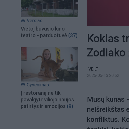
Verslas
Vietoj buvusio kino
Kokias t
teatro - parduotuvė
(37)
Zodiako ž
VE.LT
2025-05-13 20:52
Gyvenimas
Į restoraną ne tik
Mūsų kūnas – 
pavalgyti: vilioja naujos
patirtys ir emocijos
(9)
neišreikštas 
konfliktus. K