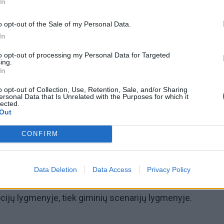
In
o opt-out of the Sale of my Personal Data.
In
to opt-out of processing my Personal Data for Targeted
ing.
In
o opt-out of Collection, Use, Retention, Sale, and/or Sharing
inės ląstą atsakingas Vėžys ir jį valdančioji Mėnulis, už k
ersonal Data that Is Unrelated with the Purposes for which it
lected.
ldančioji Saturnas.
Out
CONFIRM
izikos veiksniai gali būti žmogui, įskaitant tai, dėl kokių
s gali patirti traumą ar susirgti.
Data Deletion
Data Access
Privacy Policy
iesi gimimo korta, senovės gydytojai nustatydavo ligos ša
ijų lygmenyje, tiek giminių scenarijų lygmenyje.