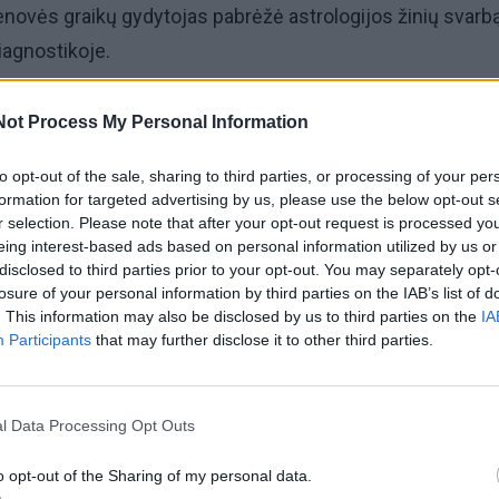
enovės graikų gydytojas pabrėžė astrologijos žinių svarb
agnostikoje.
ijoje gydytojai naudojo klasifikaciją, pagal kurią kiekvie
Not Process My Personal Information
 atitiko Zodiako ženklas ir jį valdančioji planeta.
to opt-out of the sale, sharing to third parties, or processing of your per
formation for targeted advertising by us, please use the below opt-out s
r selection. Please note that after your opt-out request is processed y
eing interest-based ads based on personal information utilized by us or
disclosed to third parties prior to your opt-out. You may separately opt-
losure of your personal information by third parties on the IAB’s list of
. This information may also be disclosed by us to third parties on the
IA
Participants
that may further disclose it to other third parties.
l Data Processing Opt Outs
o opt-out of the Sharing of my personal data.