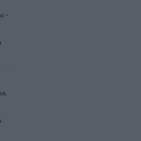
ms –
a
bė,
.