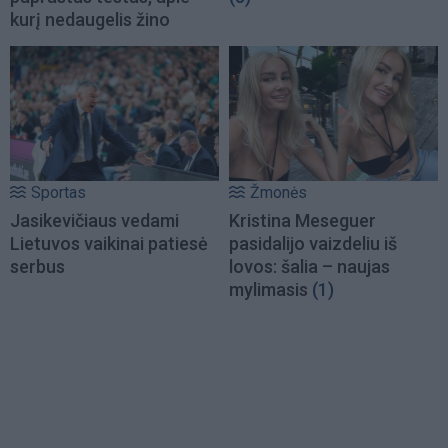
kurį nedaugelis žino
Sportas
Žmonės
Jasikevičiaus vedami
Kristina Meseguer
Lietuvos vaikinai patiesė
pasidalijo vaizdeliu iš
serbus
lovos: šalia – naujas
mylimasis
(1)