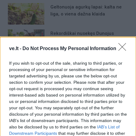
Geltonuoja agurkų lapai: kalta ne
liga, o viena dažna klaida
Rekordiškai nusekęs Dunojus
atidengė II pasaulinio karo laikų
radinius
ve.lt -
Do Not Process My Personal Information
Mirė garsi lietuvių aktorė: „Jos
If you wish to opt-out of the sale, sharing to third parties, or
vaidmenys išliks Lietuvos teatro
processing of your personal or sensitive information for
istorijoje“
targeted advertising by us, please use the below opt-out
section to confirm your selection. Please note that after your
opt-out request is processed you may continue seeing
interest-based ads based on personal information utilized by
us or personal information disclosed to third parties prior to
your opt-out. You may separately opt-out of the further
disclosure of your personal information by third parties on the
Raktažodžiai
zodiako ženklai
IAB’s list of downstream participants. This information may
also be disclosed by us to third parties on the
IAB’s List of
Downstream Participants
that may further disclose it to other