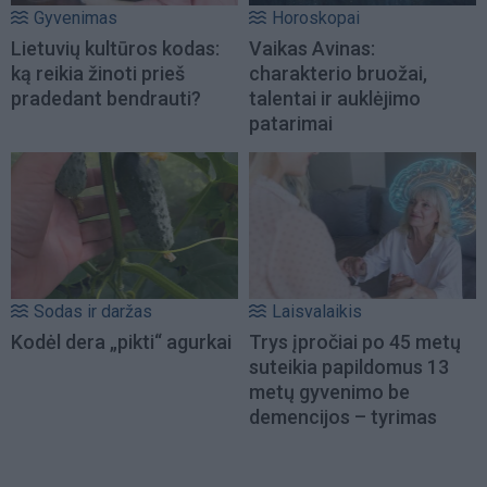
Gyvenimas
Horoskopai
Lietuvių kultūros kodas:
Vaikas Avinas:
ką reikia žinoti prieš
charakterio bruožai,
pradedant bendrauti?
talentai ir auklėjimo
patarimai
Sodas ir daržas
Laisvalaikis
Kodėl dera „pikti“ agurkai
Trys įpročiai po 45 metų
suteikia papildomus 13
metų gyvenimo be
demencijos – tyrimas