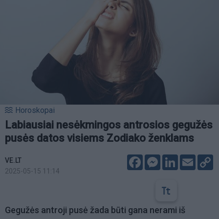
Horoskopai
Labiausiai nesėkmingos antrosios gegužės
pusės datos visiems Zodiako ženklams
Facebook
Messenger
LinkedIn
Email
C
VE.LT
L
2025-05-15 11:14
Gegužės antroji pusė žada būti gana nerami iš