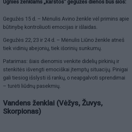
Ugnies ženklams „karštos“ gegužės dienos bus šios:
Gegužės 15 d. – Mėnulis Avino ženkle vėl primins apie
būtinybę kontroliuoti emocijas ir išlaidas.
Gegužės 22, 23 ir 24 d. – Mėnulis Liūno ženkle atneš
tiek vidinių abejonių, tiek išorinių sunkumų.
Patarimas: šiais dienomis venkite didelių pirkinių ir
stenkitės išvengti emociškai įtemptų situacijų. Pinigai
gali tiesiog išslysti iš rankų, o neapgalvoti sprendimai
– turėti liūdnų pasekmių.
Vandens ženklai (Vėžys, Žuvys,
Skorpionas)