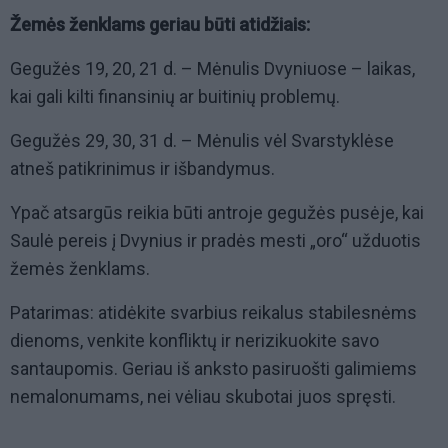
Žemės ženklams geriau būti atidžiais:
Gegužės 19, 20, 21 d. – Mėnulis Dvyniuose – laikas,
kai gali kilti finansinių ar buitinių problemų.
Gegužės 29, 30, 31 d. – Mėnulis vėl Svarstyklėse
atneš patikrinimus ir išbandymus.
Ypač atsargūs reikia būti antroje gegužės pusėje, kai
Saulė pereis į Dvynius ir pradės mesti „oro“ užduotis
žemės ženklams.
Patarimas: atidėkite svarbius reikalus stabilesnėms
dienoms, venkite konfliktų ir nerizikuokite savo
santaupomis. Geriau iš anksto pasiruošti galimiems
nemalonumams, nei vėliau skubotai juos spręsti.