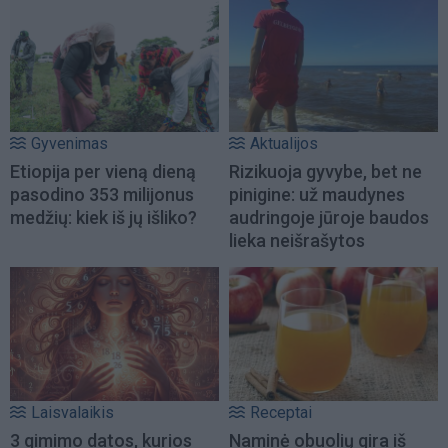
Gyvenimas
Aktualijos
Etiopija per vieną dieną
Rizikuoja gyvybe, bet ne
pasodino 353 milijonus
pinigine: už maudynes
medžių: kiek iš jų išliko?
audringoje jūroje baudos
lieka neišrašytos
Laisvalaikis
Receptai
3 gimimo datos, kurios
Naminė obuolių gira iš