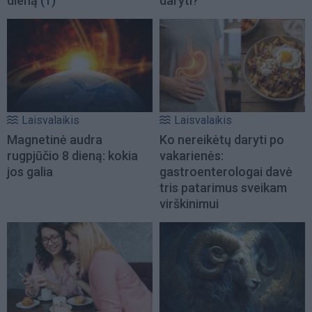
dieną
(1)
daryti?
Laisvalaikis
Laisvalaikis
Magnetinė audra
Ko nereikėtų daryti po
rugpjūčio 8 dieną: kokia
vakarienės:
jos galia
gastroenterologai davė
tris patarimus sveikam
virškinimui