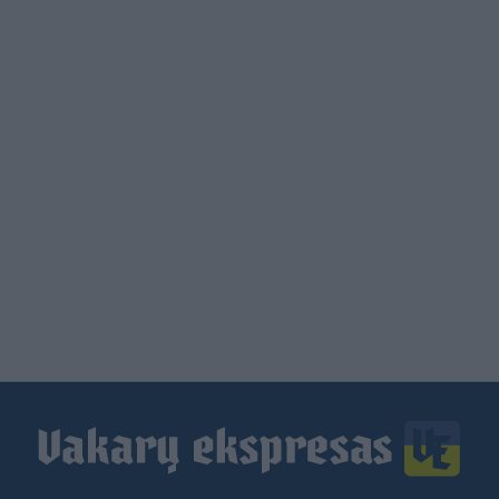
Load
More