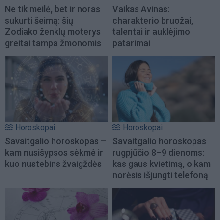
Ne tik meilė, bet ir noras
Vaikas Avinas:
sukurti šeimą: šių
charakterio bruožai,
Zodiako ženklų moterys
talentai ir auklėjimo
greitai tampa žmonomis
patarimai
Horoskopai
Horoskopai
Savaitgalio horoskopas –
Savaitgalio horoskopas
kam nusišypsos sėkmė ir
rugpjūčio 8–9 dienoms:
kuo nustebins žvaigždės
kas gaus kvietimą, o kam
norėsis išjungti telefoną