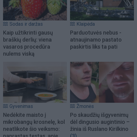
Sodas ir daržas
Klaipėda
Kaip užtikrinti gausų
Parduotuvės nebus -
braškių derlių: viena
atnaujinamo pastato
vasaros procedūra
paskirtis liks ta pati
nulems viską
Gyvenimas
Žmonės
Nedėkite maisto į
Po skaudžių išgyvenimų
mikrobangų krosnelę, kol
dėl dingusio augintinio –
neatlikote šio veiksmo:
žinia iš Ruslano Kirilkino
paprastas testas, apie
(3)