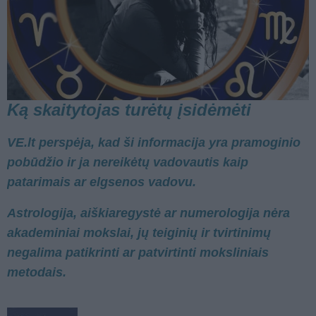
Ką skaitytojas turėtų įsidėmėti
VE.lt perspėja, kad ši informacija yra pramoginio
pobūdžio ir ja nereikėtų vadovautis kaip
patarimais ar elgsenos vadovu.
Astrologija, aiškiaregystė ar numerologija nėra
akademiniai mokslai, jų teiginių ir tvirtinimų
negalima patikrinti ar patvirtinti moksliniais
metodais.