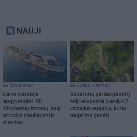
NAUJI
Gyvenimas
Sodas ir daržas
Laive planuoja
Sekatorių geriau padėti į
apgyvendinti 80
šalį: ekspertai įvardijo 7
tūkstančių žmonių: kaip
visžalius augalus, kurių
atrodys plaukiojantis
negalima genėti
miestas