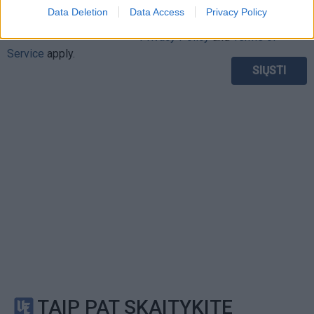
This site is protected by
Data Deletion
Data Access
Privacy Policy
Sutinku su
taisyklėmis
reCAPTCHA and the Google
Privacy Policy
and
Terms of
Service
apply.
TAIP PAT SKAITYKITE