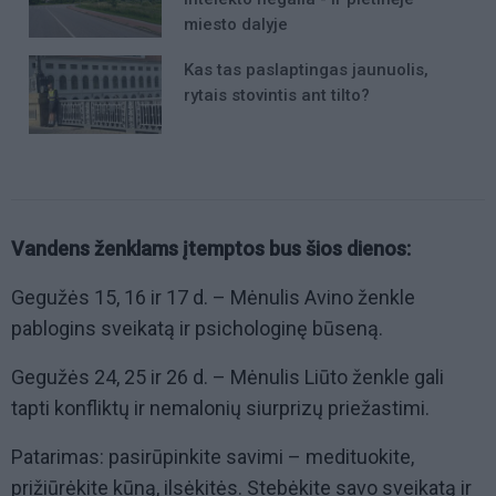
miesto dalyje
Kas tas paslaptingas jaunuolis,
rytais stovintis ant tilto?
Vandens ženklams įtemptos bus šios dienos:
Gegužės 15, 16 ir 17 d. – Mėnulis Avino ženkle
pablogins sveikatą ir psichologinę būseną.
Gegužės 24, 25 ir 26 d. – Mėnulis Liūto ženkle gali
tapti konfliktų ir nemalonių siurprizų priežastimi.
Patarimas: pasirūpinkite savimi – medituokite,
prižiūrėkite kūną, ilsėkitės. Stebėkite savo sveikatą ir