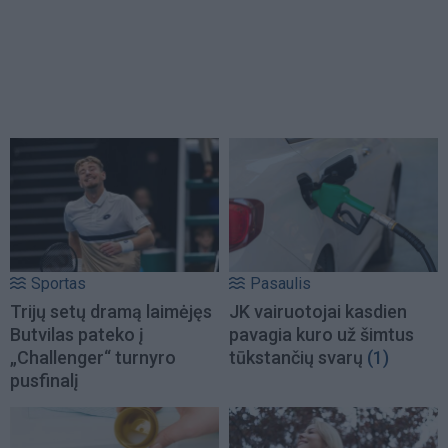
Sportas
Pasaulis
Trijų setų dramą laimėjęs
JK vairuotojai kasdien
Butvilas pateko į
pavagia kuro už šimtus
„Challenger“ turnyro
tūkstančių svarų
(1)
pusfinalį