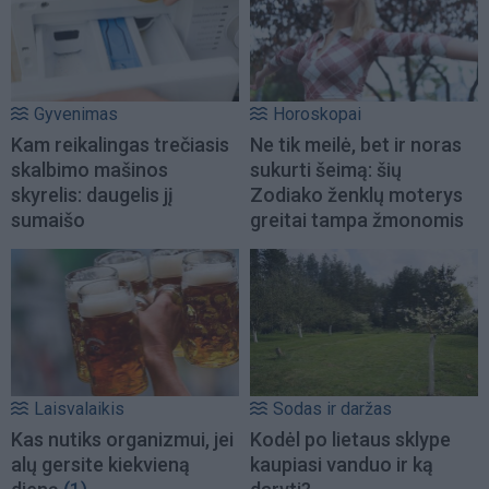
Gyvenimas
Horoskopai
Kam reikalingas trečiasis
Ne tik meilė, bet ir noras
skalbimo mašinos
sukurti šeimą: šių
skyrelis: daugelis jį
Zodiako ženklų moterys
sumaišo
greitai tampa žmonomis
Laisvalaikis
Sodas ir daržas
Kas nutiks organizmui, jei
Kodėl po lietaus sklype
alų gersite kiekvieną
kaupiasi vanduo ir ką