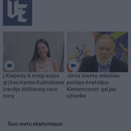
Į Klaipėdą iš emigracijos
Jūros šventę anksčiau
grįžusi Karina Kučinskienė
puošęs Anatolijus
įvardijo didžiausią savo
Klemencovas: gal jau
norą
užtenka
Šiuo metu skaitomiausi