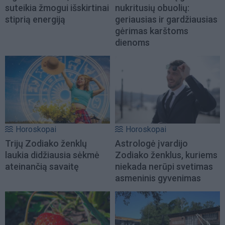
suteikia žmogui išskirtinai
nukritusių obuolių:
stiprią energiją
geriausias ir gardžiausias
gėrimas karštoms
dienoms
Horoskopai
Horoskopai
Trijų Zodiako ženklų
Astrologė įvardijo
laukia didžiausia sėkmė
Zodiako ženklus, kuriems
ateinančią savaitę
niekada nerūpi svetimas
asmeninis gyvenimas