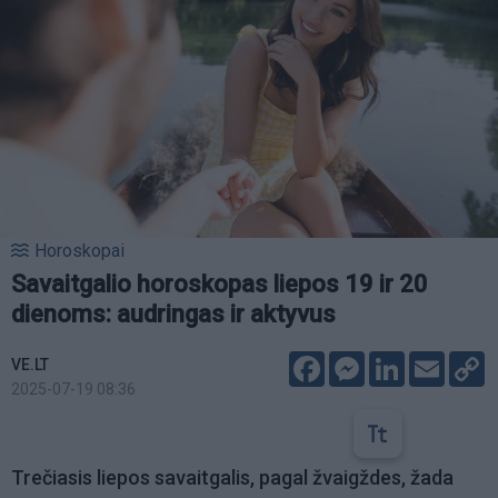
Horoskopai
Savaitgalio horoskopas liepos 19 ir 20
dienoms: audringas ir aktyvus
Facebook
Messenger
LinkedIn
Email
C
VE.LT
L
2025-07-19 08:36
Trečiasis liepos savaitgalis, pagal žvaigždes, žada