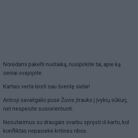
Norėdami pakelti nuotaiką, nusipirkite tai, apie ką
seniai svajojote.
Kartais verta leisti sau šventę sielai!
Antroji savaitgalio pusė Žuvis įtrauks į įvykių sūkurį,
net nespėsite susiorientuoti.
Nesutarimus su draugais svarbu spręsti iš karto, kol
konfliktas nepasiekė kritinės ribos.