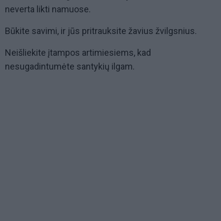
neverta likti namuose.
Būkite savimi, ir jūs pritrauksite žavius žvilgsnius.
Neišliekite įtampos artimiesiems, kad
nesugadintumėte santykių ilgam.