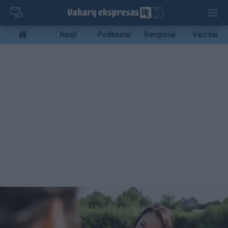
Pereiti
į
pagrindinį
Mobile
Nauji
Podkastai
Renginiai
Vaizdai
turinį
menu
bottom