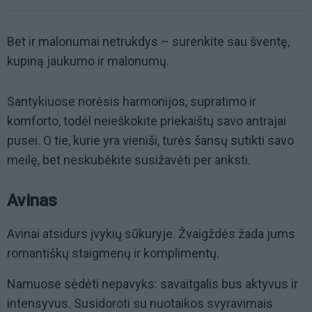
Bet ir malonumai netrukdys – surenkite sau šventę,
kupiną jaukumo ir malonumų.
Santykiuose norėsis harmonijos, supratimo ir
komforto, todėl neieškokite priekaištų savo antrajai
pusei. O tie, kurie yra vieniši, turės šansų sutikti savo
meilę, bet neskubėkite susižavėti per anksti.
Avinas
Avinai atsidurs įvykių sūkuryje. Žvaigždės žada jums
romantiškų staigmenų ir komplimentų.
Namuose sėdėti nepavyks: savaitgalis bus aktyvus ir
intensyvus. Susidoroti su nuotaikos svyravimais