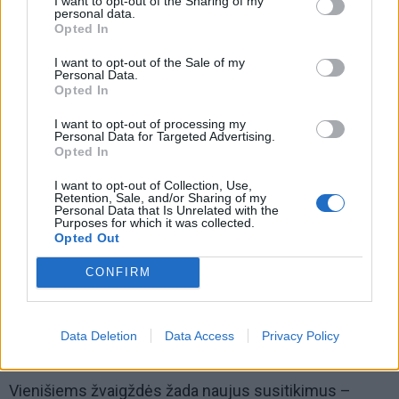
I want to opt-out of the Sharing of my
personal data.
Opted In
I want to opt-out of the Sale of my
Personal Data.
Opted In
I want to opt-out of processing my
Personal Data for Targeted Advertising.
Opted In
I want to opt-out of Collection, Use,
Retention, Sale, and/or Sharing of my
Meilėje rizikuojate atsiriboti vienas nuo kito –
Personal Data that Is Unrelated with the
Purposes for which it was collected.
žvaigždės rekomenduoja daugiau kalbėtis.
Opted Out
CONFIRM
Svarstyklės
Svarstyklės bus apimtos meilės – jausmų šventė
Data Deletion
Data Access
Privacy Policy
padės iš naujo pažinti save.
Vienišiems žvaigždės žada naujus susitikimus –