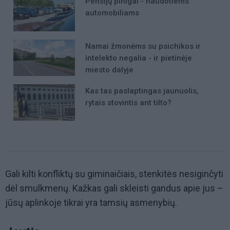
Pensijų pinigai - naudotiems
automobiliams
Namai žmonėms su psichikos ir
intelekto negalia - ir pietinėje
miesto dalyje
Kas tas paslaptingas jaunuolis,
rytais stovintis ant tilto?
Gali kilti konfliktų su giminaičiais, stenkitės nesiginčyti
dėl smulkmenų. Kažkas gali skleisti gandus apie jus –
jūsų aplinkoje tikrai yra tamsių asmenybių.