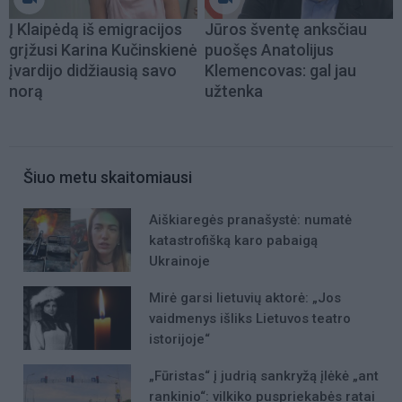
Į Klaipėdą iš emigracijos
Jūros šventę anksčiau
grįžusi Karina Kučinskienė
puošęs Anatolijus
įvardijo didžiausią savo
Klemencovas: gal jau
norą
užtenka
Šiuo metu skaitomiausi
Aiškiaregės pranašystė: numatė
katastrofišką karo pabaigą
Ukrainoje
Mirė garsi lietuvių aktorė: „Jos
vaidmenys išliks Lietuvos teatro
istorijoje“
„Fūristas“ į judrią sankryžą įlėkė „ant
rankinio“: vilkiko puspriekabės ratai