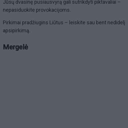
Jūsų dvasinę pusiausvyrą gali sutrikdyti piktavaliai –
nepasiduokite provokacijoms.
Pirkimai pradžiugins Liūtus – leiskite sau bent nedidelį
apsipirkimą.
Mergelė