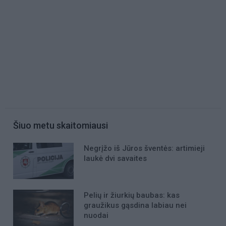
Šiuo metu skaitomiausi
Negrįžo iš Jūros šventės: artimieji
laukė dvi savaites
Pelių ir žiurkių baubas: kas
graužikus gąsdina labiau nei
nuodai