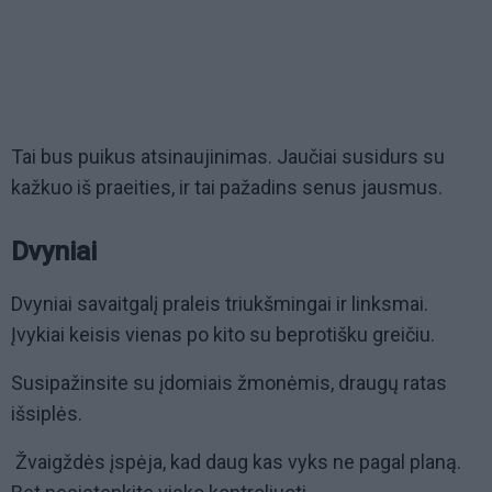
Tai bus puikus atsinaujinimas. Jaučiai susidurs su
kažkuo iš praeities, ir tai pažadins senus jausmus.
Dvyniai
Dvyniai savaitgalį praleis triukšmingai ir linksmai.
Įvykiai keisis vienas po kito su beprotišku greičiu.
Susipažinsite su įdomiais žmonėmis, draugų ratas
išsiplės.
Žvaigždės įspėja, kad daug kas vyks ne pagal planą.