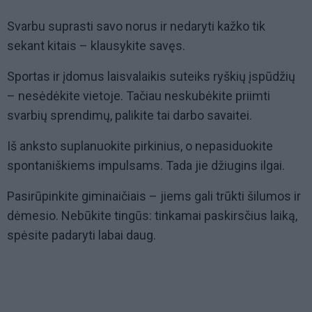
Svarbu suprasti savo norus ir nedaryti kažko tik
sekant kitais – klausykite savęs.
Sportas ir įdomus laisvalaikis suteiks ryškių įspūdžių
– nesėdėkite vietoje. Tačiau neskubėkite priimti
svarbių sprendimų, palikite tai darbo savaitei.
Iš anksto suplanuokite pirkinius, o nepasiduokite
spontaniškiems impulsams. Tada jie džiugins ilgai.
Pasirūpinkite giminaičiais – jiems gali trūkti šilumos ir
dėmesio. Nebūkite tingūs: tinkamai paskirsčius laiką,
spėsite padaryti labai daug.