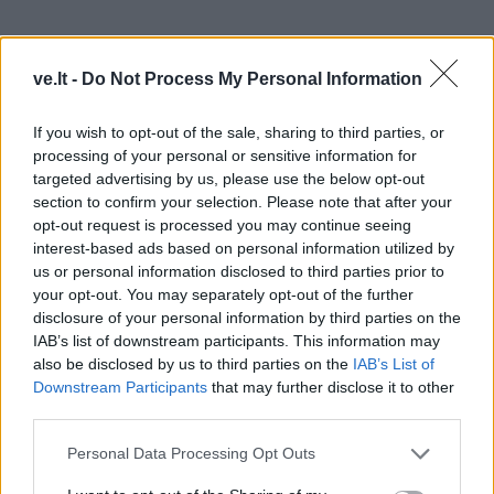
Mergelės bus baimės ir nerimo įtakoje – stenkitės
ve.lt -
Do Not Process My Personal Information
visomis jėgomis nusiraminti.
If you wish to opt-out of the sale, sharing to third parties, or
Spontaniškas apsipirkimas sugadins santykius su
processing of your personal or sensitive information for
antrąja puse, todėl iš anksto suderinkite išlaidas.
targeted advertising by us, please use the below opt-out
section to confirm your selection. Please note that after your
Mergelės norės pasinerti į save.
opt-out request is processed you may continue seeing
interest-based ads based on personal information utilized by
Pasinaudokite šia proga savęs pažinimui ir talentų
us or personal information disclosed to third parties prior to
your opt-out. You may separately opt-out of the further
atskleidimui.
disclosure of your personal information by third parties on the
IAB’s list of downstream participants. This information may
Skirkite laiko giminaičiams, jiems gali prireikti jūsų
also be disclosed by us to third parties on the
IAB’s List of
pagalbos.
Downstream Participants
that may further disclose it to other
third parties.
Personal Data Processing Opt Outs