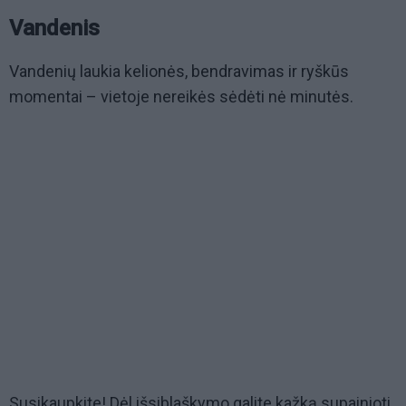
Vandenis
Vandenių laukia kelionės, bendravimas ir ryškūs
momentai – vietoje nereikės sėdėti nė minutės.
Susikaupkite! Dėl išsiblaškymo galite kažką supainioti