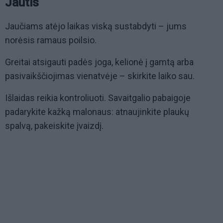
Jautis
Jaučiams atėjo laikas viską sustabdyti – jums
norėsis ramaus poilsio.
Greitai atsigauti padės joga, kelionė į gamtą arba
pasivaikščiojimas vienatvėje – skirkite laiko sau.
Išlaidas reikia kontroliuoti. Savaitgalio pabaigoje
padarykite kažką malonaus: atnaujinkite plaukų
spalvą, pakeiskite įvaizdį.