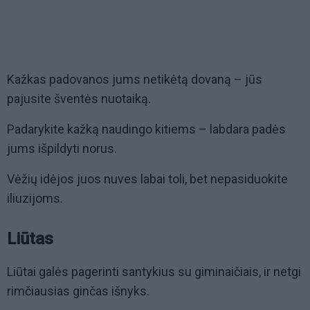
Kažkas padovanos jums netikėtą dovaną – jūs
pajusite šventės nuotaiką.
Padarykite kažką naudingo kitiems – labdara padės
jums išpildyti norus.
Vėžių idėjos juos nuves labai toli, bet nepasiduokite
iliuzijoms.
Liūtas
Liūtai galės pagerinti santykius su giminaičiais, ir netgi
rimčiausias ginčas išnyks.