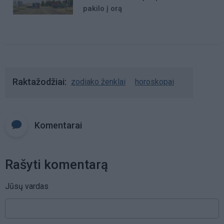
pakilo į orą
Raktažodžiai
zodiako ženklai
horoskopai
Komentarai
Rašyti komentarą
Jūsų vardas