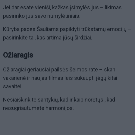
Jei dar esate vieniši, kažkas įsimylės jus – likimas
pasirinko jus savo numylėtiniais.
Kūryba padės Šauliams papildyti trūkstamų emocijų –
pasirinkite tai, kas artima jūsų širdžiai.
Ožiaragis
Ožiaragiai geriausiai pailsės šeimos rate – skani
vakarienė ir naujas filmas leis sukaupti jėgų kitai
savaitei.
Nesiaiškinkite santykių, kad ir kaip norėtųsi, kad
nesugriautumėte harmonijos.