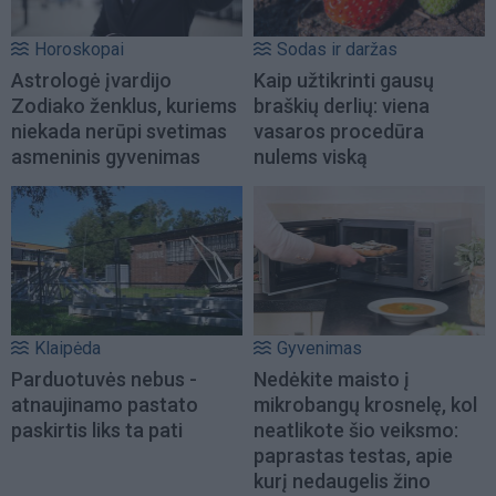
Horoskopai
Sodas ir daržas
Astrologė įvardijo
Kaip užtikrinti gausų
Zodiako ženklus, kuriems
braškių derlių: viena
niekada nerūpi svetimas
vasaros procedūra
asmeninis gyvenimas
nulems viską
Klaipėda
Gyvenimas
Parduotuvės nebus -
Nedėkite maisto į
atnaujinamo pastato
mikrobangų krosnelę, kol
paskirtis liks ta pati
neatlikote šio veiksmo:
paprastas testas, apie
kurį nedaugelis žino