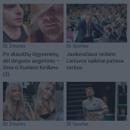
Žmonės
Sportas
Po skaudžių išgyvenimų
Jasikevičiaus vedami
dėl dingusio augintinio –
Lietuvos vaikinai patiesė
žinia iš Ruslano Kirilkino
serbus
(3)
Žmonės
Sportas