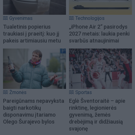
Gyvenimas
Technologijos
Tualetinis popierius
„iPhone Air 2“ pasirodys
traukiasi į praeitį: kuo jį
2027 metais: laukia penki
pakeis artimiausiu metu
svarbūs atnaujinimai
Žmonės
Sportas
Pareigūnams nepavyksta
Eglė Šventoraitė – apie
baigti narkotikų
rinktinę, legionierės
disponavimu įtariamo
gyvenimą, žemės
Olego Šurajevo bylos
drebėjimą ir didžiausią
svajonę