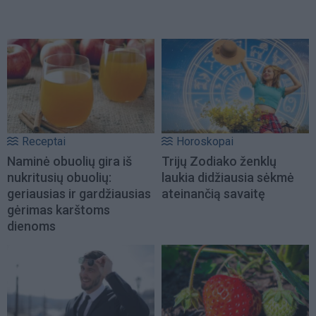
Receptai
Horoskopai
Naminė obuolių gira iš
Trijų Zodiako ženklų
nukritusių obuolių:
laukia didžiausia sėkmė
geriausias ir gardžiausias
ateinančią savaitę
gėrimas karštoms
dienoms