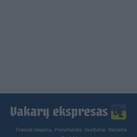
Load
More
Footer
Pranešk naujieną
Prenumerata
Skelbimai
Reklama
menu