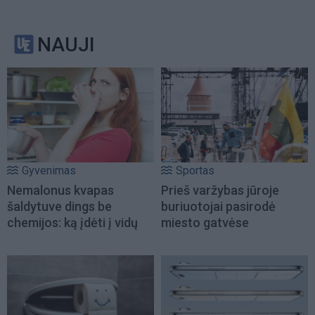
NAUJI
Gyvenimas
Sportas
Nemalonus kvapas
Prieš varžybas jūroje
šaldytuve dings be
buriuotojai pasirodė
chemijos: ką įdėti į vidų
miesto gatvėse