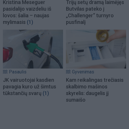
Kristina Meseguer
Trijų setų dramą laimėjęs
pasidalijo vaizdeliu iš
Butvilas pateko į
lovos: šalia – naujas
„Challenger“ turnyro
mylimasis
(1)
pusfinalį
Pasaulis
Gyvenimas
JK vairuotojai kasdien
Kam reikalingas trečiasis
pavagia kuro už šimtus
skalbimo mašinos
tūkstančių svarų
(1)
skyrelis: daugelis jį
sumaišo