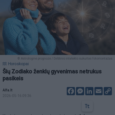
© Astrologinė prognozė / Dirbtinio intelekto sukurtas fotomontažas
Horoskopai
Šių Zodiako ženklų gyvenimas netrukus
pasikeis
Facebook
Messenger
LinkedIn
Email
C
Alfa.lt
L
2026-05-16 09:36