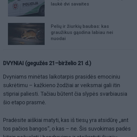
laukė dvi savaites
Pelių ir žiurkių baubas: kas
graužikus gąsdina labiau nei
nuodai
DVYNIAI (gegužės 21–birželio 21 d.)
Dvyniams minėtas laikotarpis prasidės emociniu
sukrėtimu – kažkieno žodžiai ar veiksmai gali itin
stipriai paliesti. Tačiau būtent čia slypės svarbiausia
šio etapo prasmė.
Pradėsite aiškiai matyti, kas iš tiesų yra atsidūrę „ant
tos pačios bangos“, o kas – ne. Šis suvokimas padės