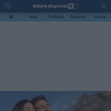
Pereiti
į
pagrindinį
Mobile
Nauji
Podkastai
Renginiai
Vaizdai
turinį
menu
bottom