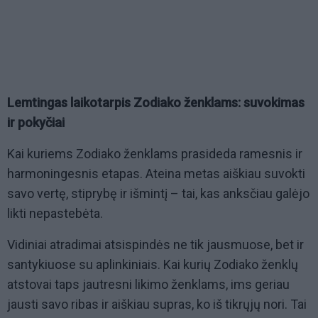
Lemtingas laikotarpis Zodiako ženklams: suvokimas
ir pokyčiai
Kai kuriems Zodiako ženklams prasideda ramesnis ir
harmoningesnis etapas. Ateina metas aiškiau suvokti
savo vertę, stiprybę ir išmintį – tai, kas anksčiau galėjo
likti nepastebėta.
Vidiniai atradimai atsispindės ne tik jausmuose, bet ir
santykiuose su aplinkiniais. Kai kurių Zodiako ženklų
atstovai taps jautresni likimo ženklams, ims geriau
jausti savo ribas ir aiškiau supras, ko iš tikrųjų nori. Tai