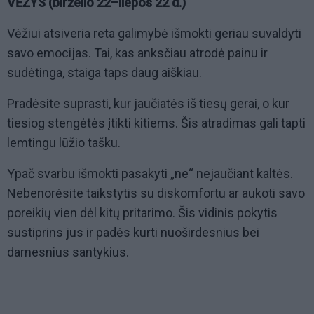
VĖŽYS (birželio 22–liepos 22 d.)
Vėžiui atsiveria reta galimybė išmokti geriau suvaldyti
savo emocijas. Tai, kas anksčiau atrodė painu ir
sudėtinga, staiga taps daug aiškiau.
Pradėsite suprasti, kur jaučiatės iš tiesų gerai, o kur
tiesiog stengėtės įtikti kitiems. Šis atradimas gali tapti
lemtingu lūžio tašku.
Ypač svarbu išmokti pasakyti „ne“ nejaučiant kaltės.
Nebenorėsite taikstytis su diskomfortu ar aukoti savo
poreikių vien dėl kitų pritarimo. Šis vidinis pokytis
sustiprins jus ir padės kurti nuoširdesnius bei
darnesnius santykius.