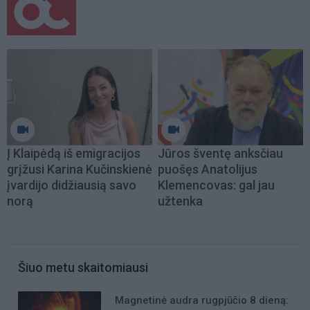
Į Klaipėdą iš emigracijos
Jūros šventę anksčiau
grįžusi Karina Kučinskienė
puošęs Anatolijus
įvardijo didžiausią savo
Klemencovas: gal jau
norą
užtenka
Šiuo metu skaitomiausi
Magnetinė audra rugpjūčio 8 dieną: