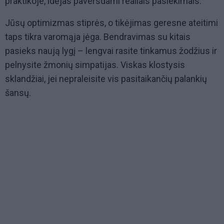
praktikoje, idėjas paversdami realiais pasiekimais.
Jūsų optimizmas stiprės, o tikėjimas geresne ateitimi
taps tikra varomąja jėga. Bendravimas su kitais
pasieks naują lygį – lengvai rasite tinkamus žodžius ir
pelnysite žmonių simpatijas. Viskas klostysis
sklandžiai, jei nepraleisite vis pasitaikančių palankių
šansų.