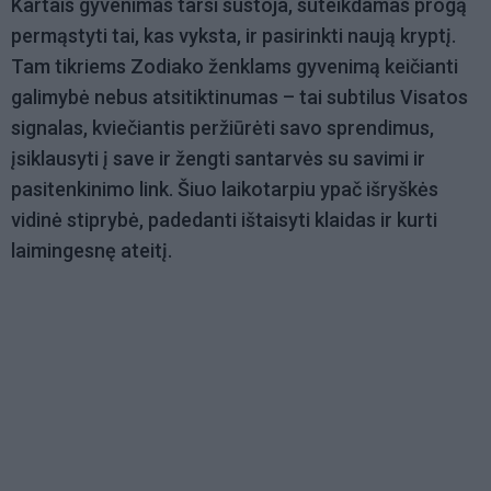
Kartais gyvenimas tarsi sustoja, suteikdamas progą
permąstyti tai, kas vyksta, ir pasirinkti naują kryptį.
Tam tikriems Zodiako ženklams gyvenimą keičianti
galimybė nebus atsitiktinumas – tai subtilus Visatos
signalas, kviečiantis peržiūrėti savo sprendimus,
įsiklausyti į save ir žengti santarvės su savimi ir
pasitenkinimo link. Šiuo laikotarpiu ypač išryškės
vidinė stiprybė, padedanti ištaisyti klaidas ir kurti
laimingesnę ateitį.