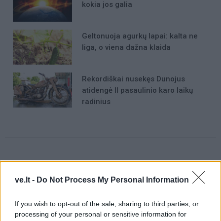
kokia jos galia
Geltonuoja agurkų lapai: kalta ne
liga, o viena dažna klaida
Rekordiškai nusekęs Dunojus
atidengė II pasaulinio karo laikų
radinius
Raktažodžiai
horoskopai
ve.lt -
Do Not Process My Personal Information
If you wish to opt-out of the sale, sharing to third parties, or
processing of your personal or sensitive information for
Komentarai