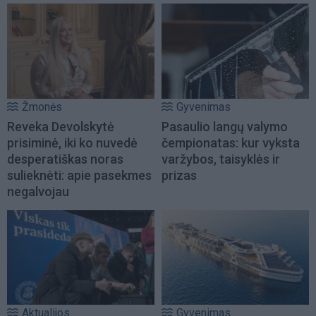
Žmonės
Gyvenimas
Reveka Devolskytė
Pasaulio langų valymo
prisiminė, iki ko nuvedė
čempionatas: kur vyksta
desperatiškas noras
varžybos, taisyklės ir
sulieknėti: apie pasekmes
prizas
negalvojau
Aktualijos
Gyvenimas