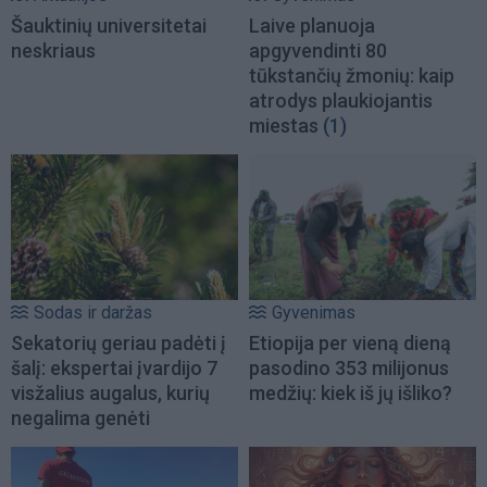
Šauktinių universitetai
Laive planuoja
neskriaus
apgyvendinti 80
tūkstančių žmonių: kaip
atrodys plaukiojantis
miestas
(1)
Sodas ir daržas
Gyvenimas
Sekatorių geriau padėti į
Etiopija per vieną dieną
šalį: ekspertai įvardijo 7
pasodino 353 milijonus
visžalius augalus, kurių
medžių: kiek iš jų išliko?
negalima genėti