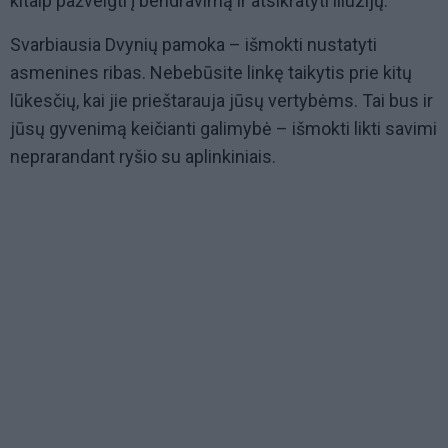
kitaip pažvelgti į bendravimą ir atsikratyti iliuzijų.
Svarbiausia Dvynių pamoka – išmokti nustatyti
asmenines ribas. Nebebūsite linkę taikytis prie kitų
lūkesčių, kai jie prieštarauja jūsų vertybėms. Tai bus ir
jūsų gyvenimą keičianti galimybė – išmokti likti savimi
neprarandant ryšio su aplinkiniais.