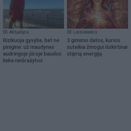
Aktualijos
Laisvalaikis
Rizikuoja gyvybe, bet ne
3 gimimo datos, kurios
pinigine: už maudynes
suteikia žmogui išskirtinai
audringoje jūroje baudos
stiprią energiją
lieka neišrašytos