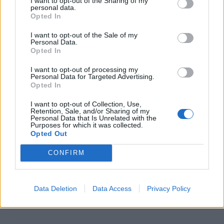
I want to opt-out of the Sharing of my
personal data.
Jūsų korta – „Keturi pentakliai“.
Opted In
I want to opt-out of the Sale of my
Galite pajusti baimę prarasti kontrolę.
Personal Data.
Opted In
Darbe elgsitės itin atsargiai. Asmeniniame gyvenime
I want to opt-out of processing my
emocinis uždarumas gali sukurti atstumą tarp jūsų ir
Personal Data for Targeted Advertising.
Opted In
artimųjų.
I want to opt-out of Collection, Use,
Retention, Sale, and/or Sharing of my
Personal Data that Is Unrelated with the
Purposes for which it was collected.
Opted Out
CONFIRM
Data Deletion
Data Access
Privacy Policy