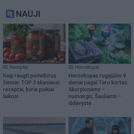
NAUJI
Receptai
Horoskopai
Kaip raugti pomidorus
Horoskopas rugpjūčio 9
žiemai: TOP 3 skaniausi
dienai pagal Taro kortas:
receptai, kurie puikiai
Skorpionams –
laikosi
nuovargis, Šauliams –
išdavystė