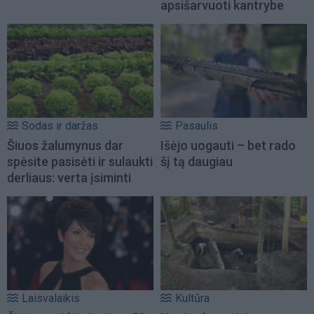
apsišarvuoti kantrybe
Sodas ir daržas
Pasaulis
Šiuos žalumynus dar
Išėjo uogauti – bet rado
spėsite pasisėti ir sulaukti
šį tą daugiau
derliaus: verta įsiminti
Laisvalaikis
Kultūra