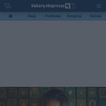
Pereiti
į
pagrindinį
Mobile
Nauji
Podkastai
Renginiai
Vaizdai
turinį
menu
bottom