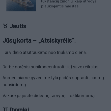
tūkstančių žmonių: kaip atrodys
plaukiojantis miestas
♉ Jautis
Jūsų korta – „Atsiskyrėlis“.
Tai vidinio atsitraukimo nuo triukšmo diena.
Darbe norėsis susikoncentruoti tik į savo reikalus.
Asmeniniame gyvenime tyla padės suprasti jausmų
nuoširdumą.
Vakare pajusite didesnę ramybę ir užtikrintumą.
♊ Dvyniai