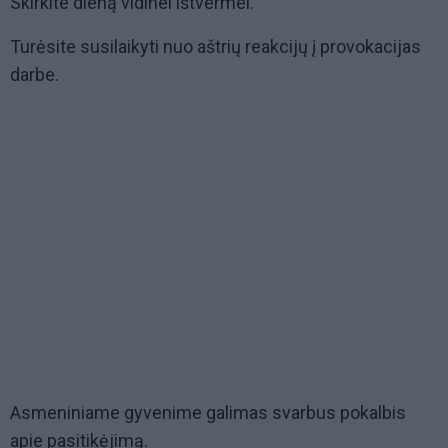
Skirkite dieną vidinei ištvermei.
Turėsite susilaikyti nuo aštrių reakcijų į provokacijas
darbe.
Asmeniniame gyvenime galimas svarbus pokalbis
apie pasitikėjimą.