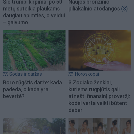
Šie trumpi kirpimai po 50
Naujos bronzinio
metų suteikia plaukams
piliakalnio atodangos
(3)
daugiau apimties, o veidui
– gaivumo
Sodas ir daržas
Horoskopai
Boro rūgštis darže: kada
3 Zodiako ženklai,
padeda, o kada yra
kuriems rugpjūtis gali
bevertė?
atnešti finansinį proveržį:
kodėl verta veikti būtent
dabar