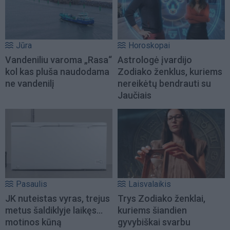
Jūra
Horoskopai
Vandeniliu varoma „Rasa“
Astrologė įvardijo
kol kas pluša naudodama
Zodiako ženklus, kuriems
ne vandenilį
nereikėtų bendrauti su
Jaučiais
Pasaulis
Laisvalaikis
JK nuteistas vyras, trejus
Trys Zodiako ženklai,
metus šaldiklyje laikęs...
kuriems šiandien
motinos kūną
gyvybiškai svarbu