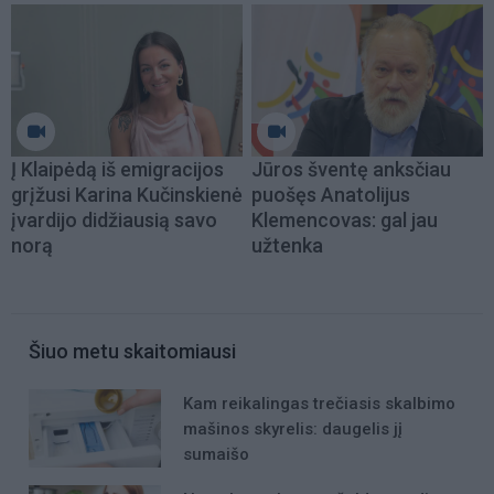
Į Klaipėdą iš emigracijos
Jūros šventę anksčiau
grįžusi Karina Kučinskienė
puošęs Anatolijus
įvardijo didžiausią savo
Klemencovas: gal jau
norą
užtenka
Šiuo metu skaitomiausi
Kam reikalingas trečiasis skalbimo
mašinos skyrelis: daugelis jį
sumaišo