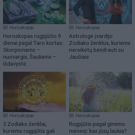
Horoskopai
Horoskopai
Horoskopas rugpjūčio 9
Astrologė įvardijo
dienai pagal Taro kortas:
Zodiako ženklus, kuriems
Skorpionams –
nereikėtų bendrauti su
nuovargis, Šauliams –
Jaučiais
išdavystė
Horoskopai
Horoskopai
3 Zodiako ženklai,
Rugpjūtis pagal gimimo
kuriems rugpjūtis gali
mėnesį: kas jūsų laukia?