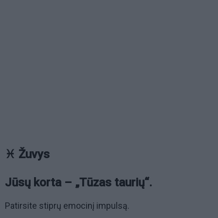
♓ Žuvys
Jūsų korta – „Tūzas taurių“.
Patirsite stiprų emocinį impulsą.