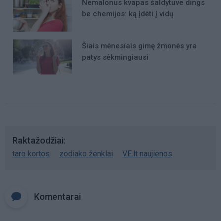
Nemalonus kvapas šaldytuve dings
be chemijos: ką įdėti į vidų
Šiais mėnesiais gimę žmonės yra
patys sėkmingiausi
Raktažodžiai
taro kortos
zodiako ženklai
VE.lt naujienos
Komentarai