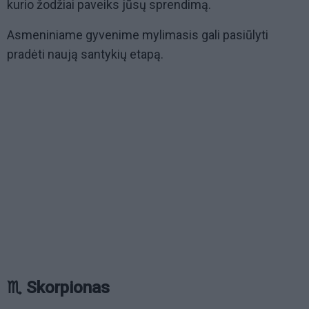
kurio žodžiai paveiks jūsų sprendimą.
Asmeniniame gyvenime mylimasis gali pasiūlyti
pradėti naują santykių etapą.
♏ Skorpionas