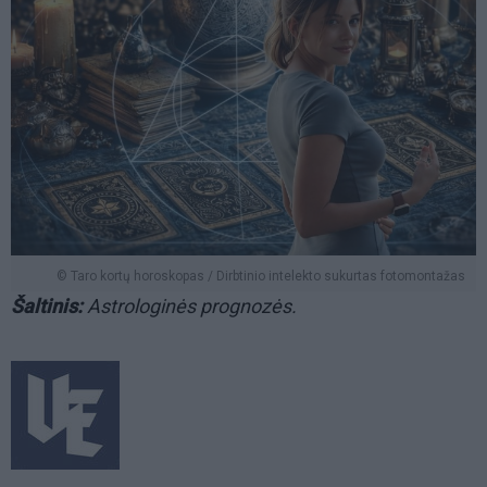
© Taro kortų horoskopas / Dirbtinio intelekto sukurtas fotomontažas
Šaltinis:
Astrologinės prognozės.