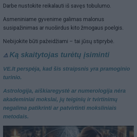
Darbe nustokite reikalauti iš savęs tobulumo.
Asmeniniame gyvenime galimas malonus
susipažinimas ar nuoširdus kito žmogaus poelgis.
Nebijokite būti pažeidžiami – tai jūsų stiprybė.
Ką skaitytojas turėtų įsiminti
⚠️
VE.lt perspėja, kad šis straipsnis yra pramoginio
turinio.
Astrologija, aiškiaregystė ar numerologija nėra
akademiniai mokslai, jų teiginių ir tvirtinimų
negalima patikrinti ar patvirtinti moksliniais
metodais.