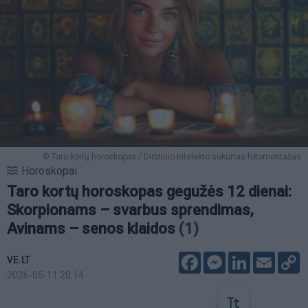
© Taro kortų horoskopas / Dirbtinio intelekto sukurtas fotomontažas
Horoskopai
Taro kortų horoskopas gegužės 12 dienai:
Skorpionams – svarbus sprendimas,
Avinams – senos klaidos
(1)
Facebook
Messenger
LinkedIn
Email
C
VE.LT
L
2026-05-11 20:14