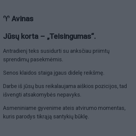
♈ Avinas
Jūsų korta – „Teisingumas“.
Antradienį teks susidurti su anksčiau priimtų
sprendimų pasekmėmis.
Senos klaidos staiga įgaus didelę reikšmę.
Darbe iš jūsų bus reikalaujama aiškios pozicijos, tad
išvengti atsakomybės nepavyks.
Asmeniniame gyvenime ateis atvirumo momentas,
kuris parodys tikrąją santykių būklę.