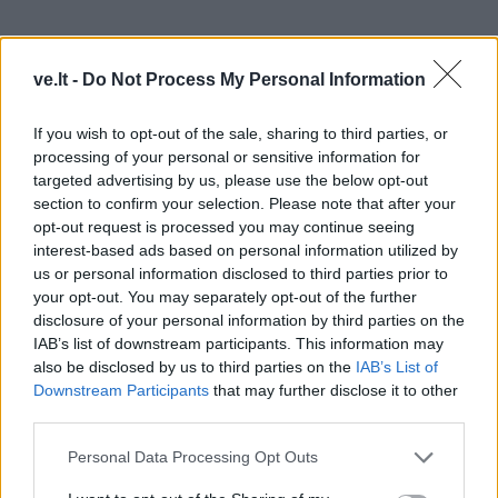
ve.lt -
Do Not Process My Personal Information
If you wish to opt-out of the sale, sharing to third parties, or
processing of your personal or sensitive information for
targeted advertising by us, please use the below opt-out
section to confirm your selection. Please note that after your
opt-out request is processed you may continue seeing
interest-based ads based on personal information utilized by
Akiratis pradeda plėstis.
us or personal information disclosed to third parties prior to
your opt-out. You may separately opt-out of the further
Puikus metas deryboms ir naujoms galimybėms.
disclosure of your personal information by third parties on the
IAB’s list of downstream participants. This information may
Nesikibkite praeities ir žmonių, kurie jus kritikuoja –
also be disclosed by us to third parties on the
IAB’s List of
Downstream Participants
that may further disclose it to other
esate pasiruošę dideliam žingsniui į priekį.
third parties.
♑ Ožiaragis
Personal Data Processing Opt Outs