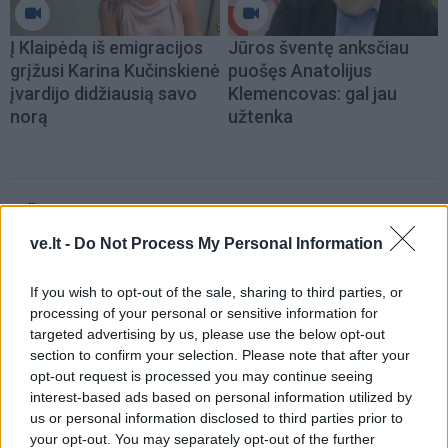
Į Klaipėdą iš emigracijos
Jūros šventę anksčiau
grįžusi Karina Kučinskienė
puošęs Anatolijus
įvardijo didžiausią savo
Klemencovas: gal jau
norą
užtenka
Šiuo metu skaitomiausi
ve.lt -
Do Not Process My Personal Information
Laive planuoja apgyvendinti 80
tūkstančių žmonių: kaip atrodys
If you wish to opt-out of the sale, sharing to third parties, or
plaukiojantis miestas
processing of your personal or sensitive information for
targeted advertising by us, please use the below opt-out
Nemalonus kvapas šaldytuve dings
section to confirm your selection. Please note that after your
be chemijos: ką įdėti į vidų
opt-out request is processed you may continue seeing
interest-based ads based on personal information utilized by
us or personal information disclosed to third parties prior to
Šiais mėnesiais gimę žmonės yra
your opt-out. You may separately opt-out of the further