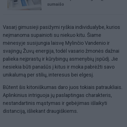
sumaišo
Vasarį gimusieji pasižymi ryškia individualybe, kurios
neįmanoma supainioti su niekuo kitu. Šiame
mėnesyje susijungia laisvę Mylinčio Vandenio ir
svajingų Žuvų energija, todėl vasario žmonės dažnai
palieka neįprastų ir kūrybingų asmenybių įspūdį. Jie
nesiekia būti panašūs į kitus ir moka pabrėžti savo
unikalumą per stilių, interesus bei elgesį.
Būtent šis kitoniškumas daro juos tokiais patraukliais.
Aplinkinius intriguoja jų paslaptingas charakteris,
nestandartinis mąstymas ir gebėjimas išlaikyti
distanciją, išliekant draugiškiems.