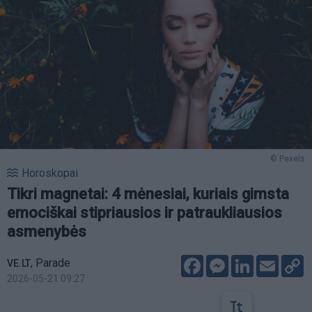
© Pexels
Horoskopai
Tikri magnetai: 4 mėnesiai, kuriais gimsta
emociškai stipriausios ir patraukliausios
asmenybės
Facebook
Messenger
LinkedIn
Email
C
,
Parade
VE.LT
L
2026-05-21 09:27