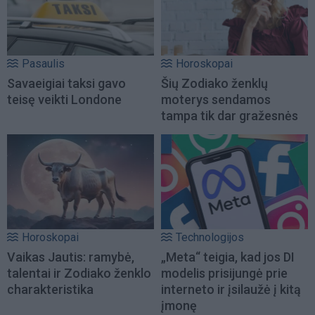
Pasaulis
Horoskopai
Savaeigiai taksi gavo
Šių Zodiako ženklų
teisę veikti Londone
moterys sendamos
tampa tik dar gražesnės
Horoskopai
Technologijos
Vaikas Jautis: ramybė,
„Meta“ teigia, kad jos DI
talentai ir Zodiako ženklo
modelis prisijungė prie
charakteristika
interneto ir įsilaužė į kitą
įmonę