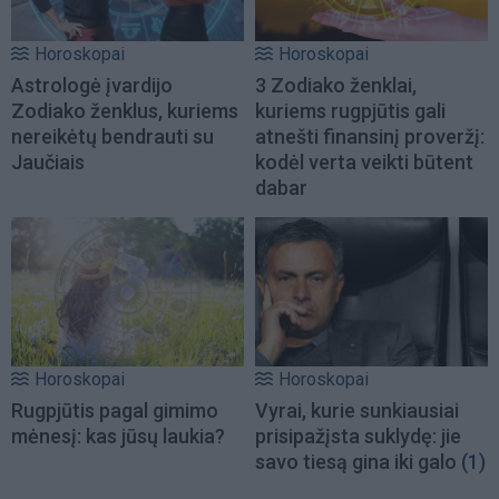
Horoskopai
Horoskopai
Astrologė įvardijo
3 Zodiako ženklai,
Zodiako ženklus, kuriems
kuriems rugpjūtis gali
nereikėtų bendrauti su
atnešti finansinį proveržį:
Jaučiais
kodėl verta veikti būtent
dabar
Horoskopai
Horoskopai
Rugpjūtis pagal gimimo
Vyrai, kurie sunkiausiai
mėnesį: kas jūsų laukia?
prisipažįsta suklydę: jie
savo tiesą gina iki galo
(1)