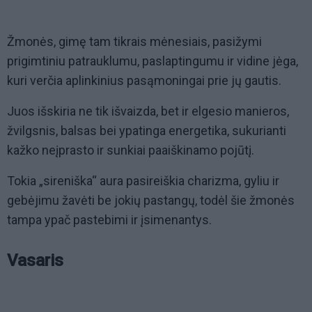
Žmonės, gimę tam tikrais mėnesiais, pasižymi
prigimtiniu patrauklumu, paslaptingumu ir vidine jėga,
kuri verčia aplinkinius pasąmoningai prie jų gautis.
Juos išskiria ne tik išvaizda, bet ir elgesio manieros,
žvilgsnis, balsas bei ypatinga energetika, sukurianti
kažko neįprasto ir sunkiai paaiškinamo pojūtį.
Tokia „sireniška“ aura pasireiškia charizma, gyliu ir
gebėjimu žavėti be jokių pastangų, todėl šie žmonės
tampa ypač pastebimi ir įsimenantys.
Vasaris