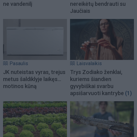
ne vandenilį
nereikėtų bendrauti su
Jaučiais
Pasaulis
Laisvalaikis
JK nuteistas vyras, trejus
Trys Zodiako ženklai,
metus šaldiklyje laikęs...
kuriems šiandien
motinos kūną
gyvybiškai svarbu
apsišarvuoti kantrybe
(1)