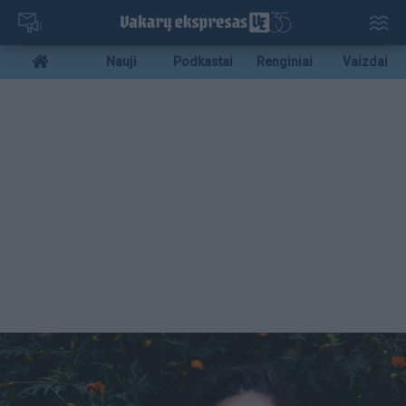
Pereiti
į
pagrindinį
Mobile
Nauji
Podkastai
Renginiai
Vaizdai
turinį
menu
bottom