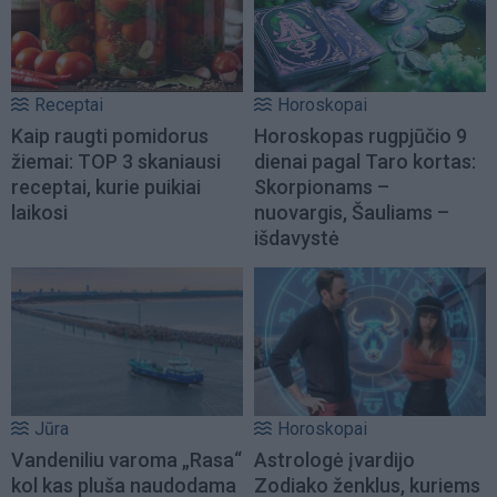
Receptai
Horoskopai
Kaip raugti pomidorus
Horoskopas rugpjūčio 9
žiemai: TOP 3 skaniausi
dienai pagal Taro kortas:
receptai, kurie puikiai
Skorpionams –
laikosi
nuovargis, Šauliams –
išdavystė
Jūra
Horoskopai
Vandeniliu varoma „Rasa“
Astrologė įvardijo
kol kas pluša naudodama
Zodiako ženklus, kuriems