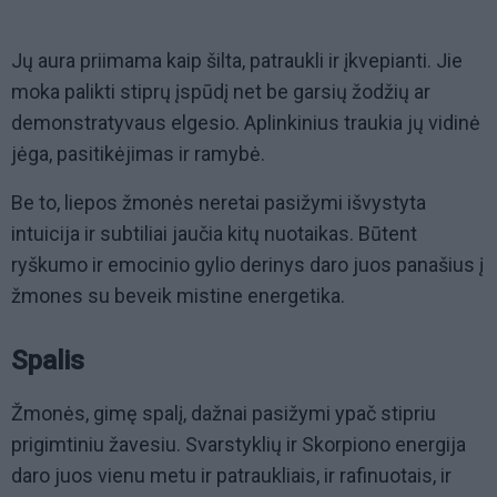
Jų aura priimama kaip šilta, patraukli ir įkvepianti. Jie
moka palikti stiprų įspūdį net be garsių žodžių ar
demonstratyvaus elgesio. Aplinkinius traukia jų vidinė
jėga, pasitikėjimas ir ramybė.
Be to, liepos žmonės neretai pasižymi išvystyta
intuicija ir subtiliai jaučia kitų nuotaikas. Būtent
ryškumo ir emocinio gylio derinys daro juos panašius į
žmones su beveik mistine energetika.
Spalis
Žmonės, gimę spalį, dažnai pasižymi ypač stipriu
prigimtiniu žavesiu. Svarstyklių ir Skorpiono energija
daro juos vienu metu ir patraukliais, ir rafinuotais, ir