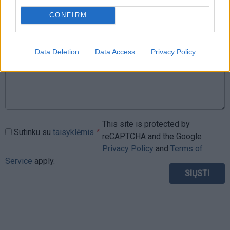
Komentaras
CONFIRM
Data Deletion
Data Access
Privacy Policy
This site is protected by
Sutinku su
taisyklėmis
reCAPTCHA and the Google
Privacy Policy
and
Terms of
Service
apply.