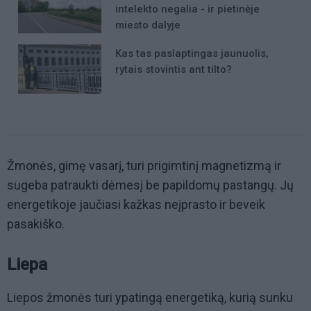
intelekto negalia - ir pietinėje
miesto dalyje
Kas tas paslaptingas jaunuolis,
rytais stovintis ant tilto?
Žmonės, gimę vasarį, turi prigimtinį magnetizmą ir
sugeba patraukti dėmesį be papildomų pastangų. Jų
energetikoje jaučiasi kažkas neįprasto ir beveik
pasakiško.
Liepa
Liepos žmonės turi ypatingą energetiką, kurią sunku