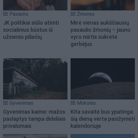
Pasaulis
Žmonės
JK politikai siūlo atimti
Mirė vienas aukščiausių
socialinius būstus iš
pasaulio žmonių – jauno
užsienio piliečių
vyro mirtis sukrėtė
gerbėjus
Gyvenimas
Mokslas
Gyvenimas kaime: mažos
Kita savaitė bus ypatinga:
paslaptys tampa dideliais
šią dieną verta pasižymėti
privalumais
kalendoriuje