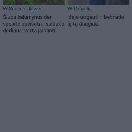
Sodas ir daržas
Pasaulis
Šiuos žalumynus dar
Išėjo uogauti – bet rado
spėsite pasisėti ir sulaukti
šį tą daugiau
derliaus: verta įsiminti
Load
More