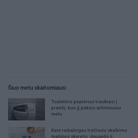
Šiuo metu skaitomiausi
Tualetinis popierius traukiasi į
praeitį: kuo jį pakeis artimiausiu
metu
Kam reikalingas trečiasis skalbimo
mašinos skyrelis: daugelis jį