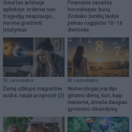
Smurtas artimoje
Finansinis savaitės
aplinkoje: orderiai nuo
horoskopas: kurių
tragedijų neapsaugo,
Zodiako ženklų laukia
norima griežtinti
pelnas rugpjūčio 10–16
įstatymus
dienomis
Laisvalaikis
Laisvalaikis
Žemę užklups magnetinė
Numerologai įvardijo
audra: nauja prognozė
(2)
gimimo dieną, kuri, kaip
manoma, atneša daugiau
gyvenimo išbandymų