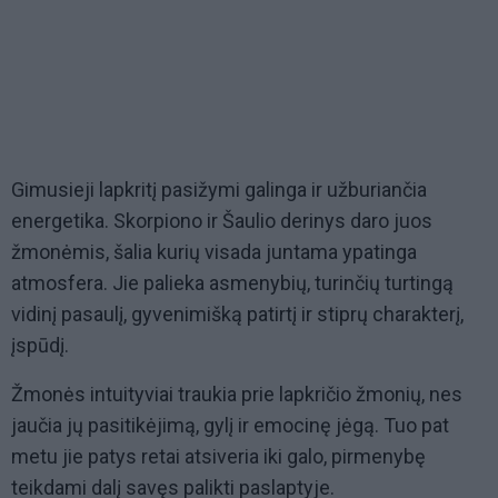
Gimusieji lapkritį pasižymi galinga ir užburiančia
energetika. Skorpiono ir Šaulio derinys daro juos
žmonėmis, šalia kurių visada juntama ypatinga
atmosfera. Jie palieka asmenybių, turinčių turtingą
vidinį pasaulį, gyvenimišką patirtį ir stiprų charakterį,
įspūdį.
Žmonės intuityviai traukia prie lapkričio žmonių, nes
jaučia jų pasitikėjimą, gylį ir emocinę jėgą. Tuo pat
metu jie patys retai atsiveria iki galo, pirmenybę
teikdami dalį savęs palikti paslaptyje.