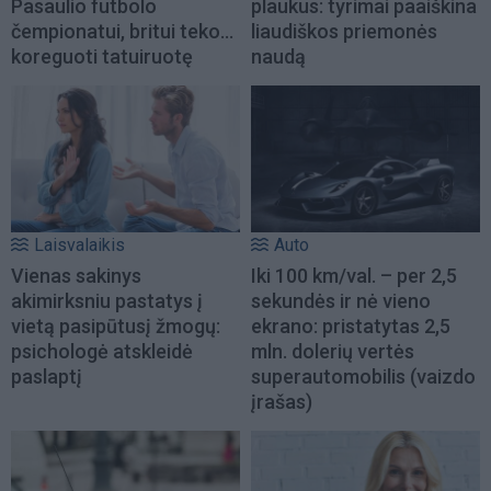
Pasaulio futbolo
plaukus: tyrimai paaiškina
čempionatui, britui teko...
liaudiškos priemonės
koreguoti tatuiruotę
naudą
Laisvalaikis
Auto
Vienas sakinys
Iki 100 km/val. – per 2,5
akimirksniu pastatys į
sekundės ir nė vieno
vietą pasipūtusį žmogų:
ekrano: pristatytas 2,5
psichologė atskleidė
mln. dolerių vertės
paslaptį
superautomobilis (vaizdo
įrašas)