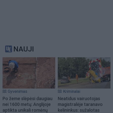
NAUJI
Gyvenimas
Kriminalai
Po žeme slėpėsi daugiau
Neatidus vairuotojas
nei 1600 metų: Anglijoje
magistralėje taranavo
aptikta unikali romėnų
kelininkus: sužalotas