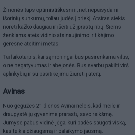
Žmonės taps optimistiškesni ir, net nepaisydami
išorinių sunkumų, toliau judės į priekį. Atsiras siekis
norėti kažko daugiau ir išeiti už įprastų ribų. Šiems
ženklams ateis vidinio atsinaujinimo ir tikėjimo
geresne ateitimi metas.
Tai laikotarpis, kai sąmoningai bus pasirenkama viltis,
o ne negatyvumas ir abejonės. Bus svarbu pakilti virš
aplinkybių ir su pasitikėjimu žiūrėti į ateitį.
Avinas
Nuo gegužės 21 dienos Avinai neleis, kad meilė ir
draugystė jų gyvenime prarastų savo reikšmę.
Jumyse pabus vidinė jėga, kuri padės saugoti viską,
kas teikia džiaugsmą ir palaikymo jausmą.