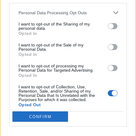
third parties.
Personal Data Processing Opt Outs
TAIP PAT SKAITYKITE
I want to opt-out of the Sharing of my
personal data.
Opted In
I want to opt-out of the Sale of my
Personal Data.
Opted In
I want to opt-out of processing my
Personal Data for Targeted Advertising.
Horoskopai
Horoskopai
Opted In
Gimę rugpjūčio 6 dieną: jie
Trys Zodiako ženklai,
I want to opt-out of Collection, Use,
nepastebi svetimo
kuriems rugpjūčio 6-ąją
Retention, Sale, and/or Sharing of my
Personal Data that Is Unrelated with the
dėmesio
seksis labiausiai: kieno
Purposes for which it was collected.
laukia didysis proveržis
Opted Out
CONFIRM