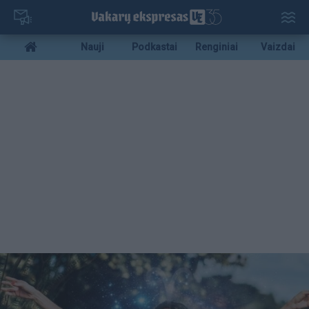
Pereiti
į
pagrindinį
Mobile
Nauji
Podkastai
Renginiai
Vaizdai
turinį
menu
bottom