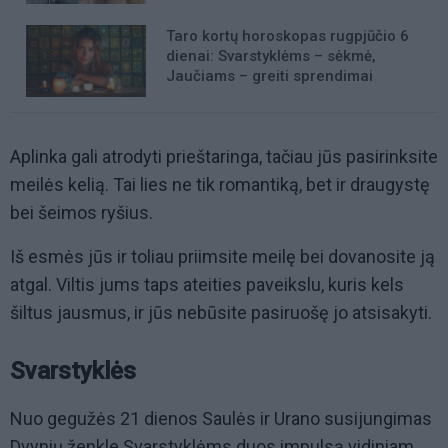
Taro kortų horoskopas rugpjūčio 6
dienai: Svarstyklėms – sėkmė,
Jaučiams – greiti sprendimai
Aplinka gali atrodyti prieštaringa, tačiau jūs pasirinksite
meilės kelią. Tai lies ne tik romantiką, bet ir draugystę
bei šeimos ryšius.
Iš esmės jūs ir toliau priimsite meilę bei dovanosite ją
atgal. Viltis jums taps ateities paveikslu, kuris kels
šiltus jausmus, ir jūs nebūsite pasiruošę jo atsisakyti.
Svarstyklės
Nuo gegužės 21 dienos Saulės ir Urano susijungimas
Dvynių ženkle Svarstyklėms duos impulsą vidiniam