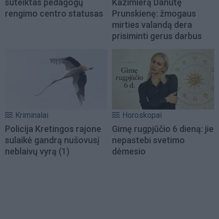
suteiktas pedagogų
Kazimierą Danutę
rengimo centro statusas
Prunskienę: žmogaus
mirties valandą dera
prisiminti gerus darbus
Kriminalai
Horoskopai
Policija Kretingos rajone
Gimę rugpjūčio 6 dieną: jie
sulaikė gandrą nušovusį
nepastebi svetimo
neblaivų vyrą
(1)
dėmesio