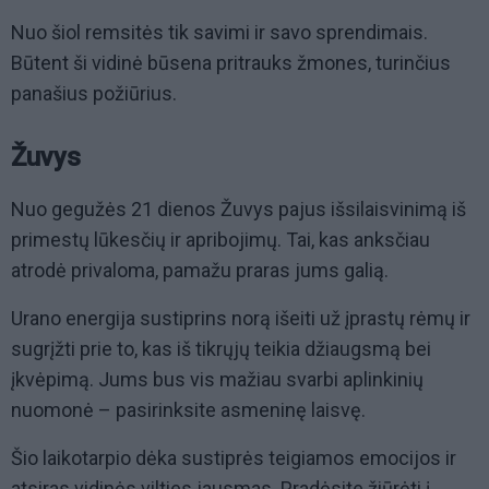
Nuo šiol remsitės tik savimi ir savo sprendimais.
Būtent ši vidinė būsena pritrauks žmones, turinčius
panašius požiūrius.
Žuvys
Nuo gegužės 21 dienos Žuvys pajus išsilaisvinimą iš
primestų lūkesčių ir apribojimų. Tai, kas anksčiau
atrodė privaloma, pamažu praras jums galią.
Urano energija sustiprins norą išeiti už įprastų rėmų ir
sugrįžti prie to, kas iš tikrųjų teikia džiaugsmą bei
įkvėpimą. Jums bus vis mažiau svarbi aplinkinių
nuomonė – pasirinksite asmeninę laisvę.
Šio laikotarpio dėka sustiprės teigiamos emocijos ir
atsiras vidinės vilties jausmas. Pradėsite žiūrėti į