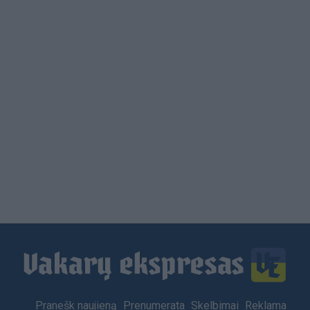
Load
More
Footer
Pranešk naujieną
Prenumerata
Skelbimai
Reklama