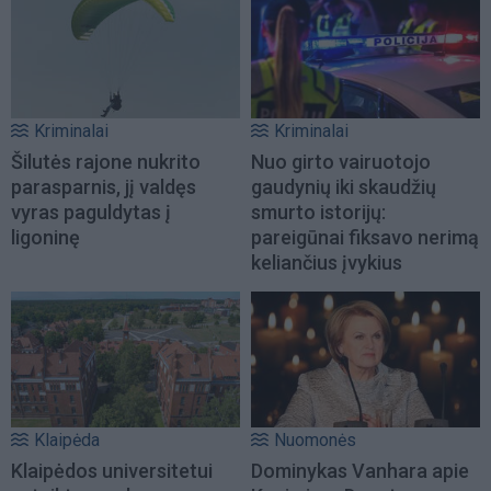
Kriminalai
Kriminalai
Šilutės rajone nukrito
Nuo girto vairuotojo
parasparnis, jį valdęs
gaudynių iki skaudžių
vyras paguldytas į
smurto istorijų:
ligoninę
pareigūnai fiksavo nerimą
keliančius įvykius
Klaipėda
Nuomonės
Klaipėdos universitetui
Dominykas Vanhara apie