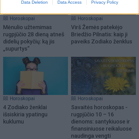
Data Deletion
Data Access
Privacy Policy
Horoskopai
Horoskopai
Mėnulio užtemimas
Virš Žemės patekėjo
rugpjūčio 28 dieną atneš
Briedžio Pilnatis: kaip ji
didelių pokyčių: ką jis
paveiks Zodiako ženklus
„supurtys“
Horoskopai
Horoskopai
4 Zodiako ženklai
Savaitės horoskopas -
išsiskiria ypatingu
rugpjūčio 10 – 16
kuklumu
dienoms: santykiuose ir
finansiniuose reikaluose
naudinga vengti