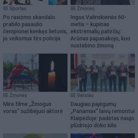
Sportas
Žmonės
Po rasizmo skandalo
Ingos Valinskienės 60-
prabilo pasaulio
metis – kupinas
čempionei kenkęs lietuvis,
ekstremalių patirčių:
jo veiksmus tirs policija
Arūnas papasakojo, kuo
nustebino žmoną
Žmonės
Verslas
Mirė filme „Žmogus
Daugiau pajėgumų
voras“ sužibėjusi aktorė
„Panamax“ laivų remontui
Klaipėdoje: padėtas naujo
plūdriojo doko kilis