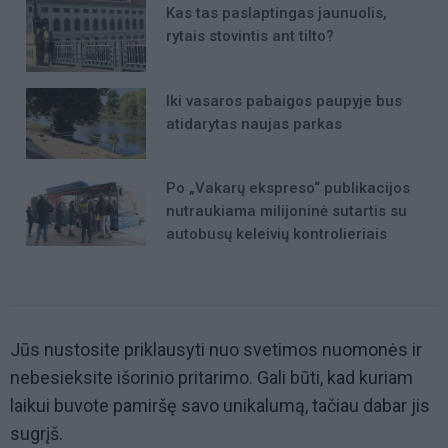
Kas tas paslaptingas jaunuolis,
rytais stovintis ant tilto?
Iki vasaros pabaigos paupyje bus
atidarytas naujas parkas
Po „Vakarų ekspreso“ publikacijos
nutraukiama milijoninė sutartis su
autobusų keleivių kontrolieriais
Jūs nustosite priklausyti nuo svetimos nuomonės ir
nebesieksite išorinio pritarimo. Gali būti, kad kuriam
laikui buvote pamiršę savo unikalumą, tačiau dabar jis
sugrįš.