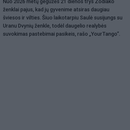
Nuo 2026 metų gegužės 21 dienos trys Zodiako
ženklai pajus, kad jų gyvenime atsiras daugiau
šviesos ir vilties. Šiuo laikotarpiu Saulė susijungs su
Uranu Dvynių ženkle, todėl daugelio realybės
suvokimas pastebimai pasikeis, rašo „YourTango“.