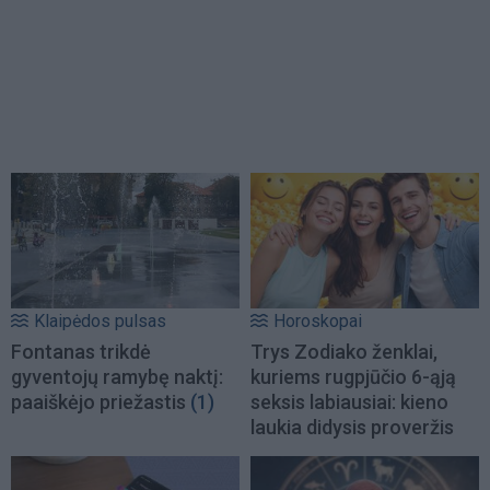
Klaipėdos pulsas
Horoskopai
Fontanas trikdė
Trys Zodiako ženklai,
gyventojų ramybę naktį:
kuriems rugpjūčio 6-ąją
paaiškėjo priežastis
(1)
seksis labiausiai: kieno
laukia didysis proveržis