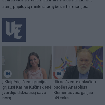
ateitį, pripildytą meilės, ramybės ir harmonijos.
Į Klaipėdą iš emigracijos
Jūros šventę anksčiau
grįžusi Karina Kučinskienė
puošęs Anatolijus
įvardijo didžiausią savo
Klemencovas: gal jau
norą
užtenka