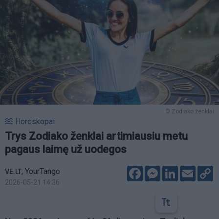
© Zodiako ženklai
Horoskopai
Trys Zodiako ženklai artimiausiu metu
pagaus laimę už uodegos
Facebook
Messenger
LinkedIn
Email
C
,
YourTango
VE.LT
L
2026-05-21 14:36