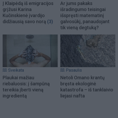
Į Klaipėdą iš emigracijos
Ar jums pakaks
grįžusi Karina
išradingumo teisingai
Kučinskienė įvardijo
išspręsti matematinį
didžiausią savo norą
(3)
galvosūkį, panaudojant
tik vieną degtuką?
Sveikata
Pasaulis
Plaukai mažiau
Netoli Omano krantų
riebaluosis: į šampūną
bręsta ekologinė
tereikia įberti vieną
katastrofa – iš tanklaivio
ingredientą
liejasi nafta