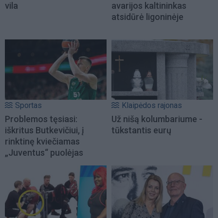
vila
avarijos kaltininkas
atsidūrė ligoninėje
Sportas
Klaipėdos rajonas
Problemos tęsiasi:
Už nišą kolumbariume -
iškritus Butkevičiui, į
tūkstantis eurų
rinktinę kviečiamas
„Juventus“ puolėjas