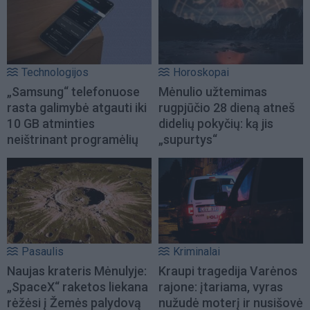
Technologijos
Horoskopai
„Samsung“ telefonuose
Mėnulio užtemimas
rasta galimybė atgauti iki
rugpjūčio 28 dieną atneš
10 GB atminties
didelių pokyčių: ką jis
neištrinant programėlių
„supurtys“
Pasaulis
Kriminalai
Naujas krateris Mėnulyje:
Kraupi tragedija Varėnos
„SpaceX“ raketos liekana
rajone: įtariama, vyras
rėžėsi į Žemės palydovą
nužudė moterį ir nusišovė