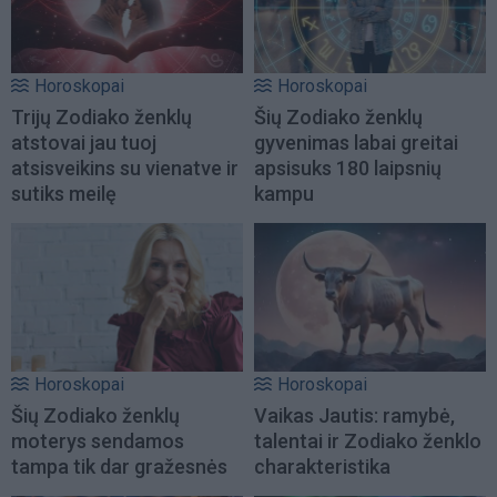
Horoskopai
Horoskopai
Trijų Zodiako ženklų
Šių Zodiako ženklų
atstovai jau tuoj
gyvenimas labai greitai
atsisveikins su vienatve ir
apsisuks 180 laipsnių
sutiks meilę
kampu
Horoskopai
Horoskopai
Šių Zodiako ženklų
Vaikas Jautis: ramybė,
moterys sendamos
talentai ir Zodiako ženklo
tampa tik dar gražesnės
charakteristika