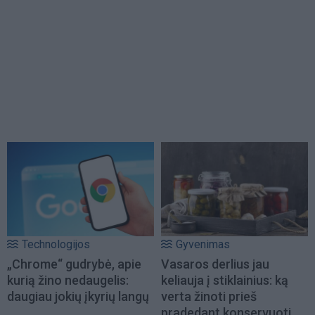
Technologijos
Gyvenimas
„Chrome“ gudrybė, apie
Vasaros derlius jau
kurią žino nedaugelis:
keliauja į stiklainius: ką
daugiau jokių įkyrių langų
verta žinoti prieš
pradedant konservuoti