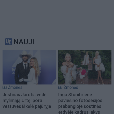
NAUJI
Žmonės
Žmonės
Justinas Jarutis vedė
Inga Stumbrienė
mylimąją Urtę: pora
paviešino fotosesijos
vestuves iškėlė pajūryje
prabangioje sostinės
erdvėje kadrus: akys