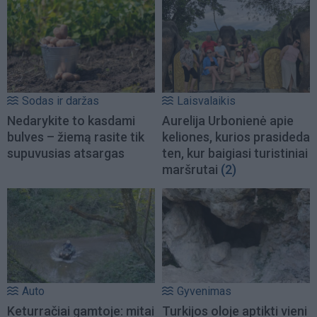
Sodas ir daržas
Laisvalaikis
Nedarykite to kasdami
Aurelija Urbonienė apie
bulves – žiemą rasite tik
keliones, kurios prasideda
supuvusias atsargas
ten, kur baigiasi turistiniai
maršrutai
(2)
Auto
Gyvenimas
Keturračiai gamtoje: mitai
Turkijos oloje aptikti vieni