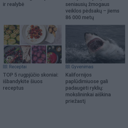
ir realybė
seniausių žmogaus
veiklos pėdsakų – jiems
86 000 metų
Receptai
Gyvenimas
TOP 5 rugpjūčio skoniai:
Kalifornijos
išbandykite šiuos
paplūdimiuose gali
receptus
padaugėti ryklių:
mokslininkai aiškina
priežastį