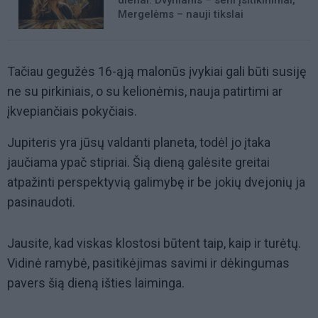
dienai: Dvyniams – seni įsitikinimai,
Mergelėms – nauji tikslai
Tačiau gegužės 16-ąją malonūs įvykiai gali būti susiję
ne su pirkiniais, o su kelionėmis, nauja patirtimi ar
įkvepiančiais pokyčiais.
Jupiteris yra jūsų valdanti planeta, todėl jo įtaka
jaučiama ypač stipriai. Šią dieną galėsite greitai
atpažinti perspektyvią galimybę ir be jokių dvejonių ja
pasinaudoti.
Jausite, kad viskas klostosi būtent taip, kaip ir turėtų.
Vidinė ramybė, pasitikėjimas savimi ir dėkingumas
pavers šią dieną išties laiminga.