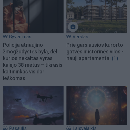
Gyvenimas
Verslas
Policija atnaujino
Prie garsiausios kurorto
žmogžudystės bylą, dėl
gatvės ir istorinės vilos -
kurios nekaltas vyras
nauji apartamentai
(1)
kalėjo 38 metus – tikrasis
kaltininkas vis dar
ieškomas
Pasaulis
Laisvalaikis