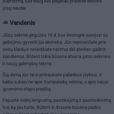
supratimą, kad daug kas pagaliau pradeda dėliotis
jūsų naudai.
♒ Vandenis
Jūsų sėkmė gegužės 16 d. bus tiesiogiai susijusi su
gebėjimu gyventi šia akimirka. Jūs neprisirišate prie
senų klaidų ir neleidžiate nerimui dėl ateities gadinti
šiandienos. Būtent tokia būsena atveria jums sėkmės
ir naujų galimybių tėkmę.
Šią dieną jūs tarsi pritraukiate palankius įvykius. Ir
kalba sukasi ne apie trumpalaikę sėkmę, o apie naujo
gyvenimo etapo pradžią.
Pajusite vidinį lengvumą, pasitikėjimą ir pasitenkinimą
tuo, ką jau turite. Būtent ši dvasinė būsena padės