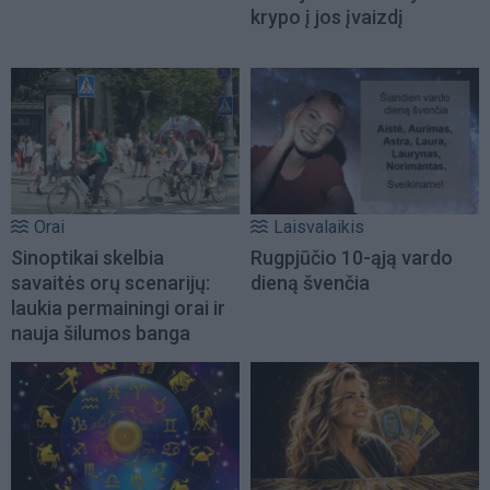
krypo į jos įvaizdį
Orai
Laisvalaikis
Sinoptikai skelbia
Rugpjūčio 10-ąją vardo
savaitės orų scenarijų:
dieną švenčia
laukia permainingi orai ir
nauja šilumos banga