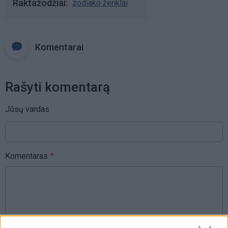
Raktažodžiai
zodiako ženklai
Komentarai
Rašyti komentarą
Jūsų vardas
Komentaras