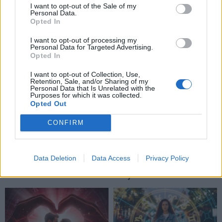
I want to opt-out of the Sale of my
Personal Data.
Opted In
TAIP PAT SKAITYKITE
I want to opt-out of processing my
Personal Data for Targeted Advertising.
Opted In
I want to opt-out of Collection, Use,
Retention, Sale, and/or Sharing of my
Personal Data that Is Unrelated with the
Purposes for which it was collected.
Opted Out
Horoskopai
Horoskopai
CONFIRM
Dienos horoskopas 12
Taro kortų horoskopas
Zodiako ženklų: gali
rugpjūčio 10 dienai:
sugrįžti sena galimybė
Dvyniams – seni
Data Deletion
Data Access
Privacy Policy
įsitikinimai, Mergelėms –
nauji tikslai