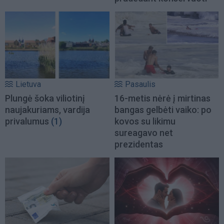
Lietuva
Pasaulis
Plungė šoka viliotinį
16-metis nėrė į mirtinas
naujakuriams, vardija
bangas gelbėti vaiko: po
privalumus
(1)
kovos su likimu
sureagavo net
prezidentas