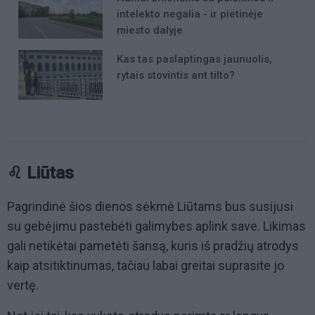
intelekto negalia - ir pietinėje
miesto dalyje
Kas tas paslaptingas jaunuolis,
rytais stovintis ant tilto?
♌ Liūtas
Pagrindinė šios dienos sėkmė Liūtams bus susijusi
su gebėjimu pastebėti galimybes aplink save. Likimas
gali netikėtai pametėti šansą, kuris iš pradžių atrodys
kaip atsitiktinumas, tačiau labai greitai suprasite jo
vertę.