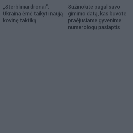
„Sterbliniai dronai“:
Sužinokite pagal savo
Ukraina ėmė taikyti naują
gimimo datą, kas buvote
kovinę taktiką
praėjusiame gyvenime:
numerologų paslaptis
Load
More