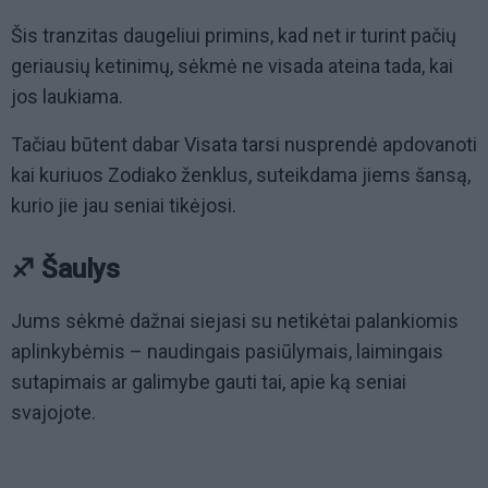
Šis tranzitas daugeliui primins, kad net ir turint pačių
geriausių ketinimų, sėkmė ne visada ateina tada, kai
jos laukiama.
Tačiau būtent dabar Visata tarsi nusprendė apdovanoti
kai kuriuos Zodiako ženklus, suteikdama jiems šansą,
kurio jie jau seniai tikėjosi.
♐ Šaulys
Jums sėkmė dažnai siejasi su netikėtai palankiomis
aplinkybėmis – naudingais pasiūlymais, laimingais
sutapimais ar galimybe gauti tai, apie ką seniai
svajojote.