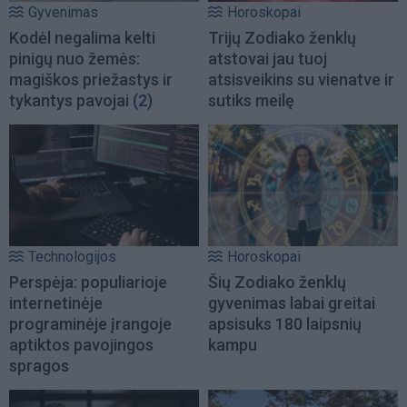
Gyvenimas
Horoskopai
Kodėl negalima kelti
Trijų Zodiako ženklų
pinigų nuo žemės:
atstovai jau tuoj
magiškos priežastys ir
atsisveikins su vienatve ir
tykantys pavojai
(2)
sutiks meilę
Technologijos
Horoskopai
Perspėja: populiarioje
Šių Zodiako ženklų
internetinėje
gyvenimas labai greitai
programinėje įrangoje
apsisuks 180 laipsnių
aptiktos pavojingos
kampu
spragos