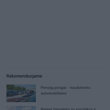
Rekomenduojame
Pensijų pinigai - naudotiems
automobiliams
Namai žmonėms su psichikos ir