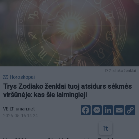
© Zodiako ženklai
Horoskopai
Trys Zodiako ženklai tuoj atsidurs sėkmės
viršūnėje: kas šie laimingieji
Facebook
Messenger
LinkedIn
Email
C
,
unian.net
VE.LT
L
2026-05-16 14:24