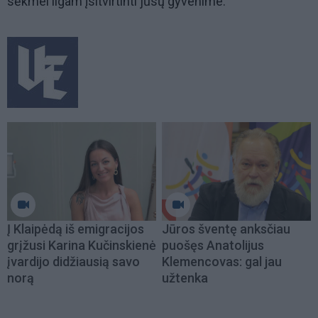
sėkmei ilgam įsitvirtinti jūsų gyvenime.
Į Klaipėdą iš emigracijos
Jūros šventę anksčiau
grįžusi Karina Kučinskienė
puošęs Anatolijus
įvardijo didžiausią savo
Klemencovas: gal jau
norą
užtenka