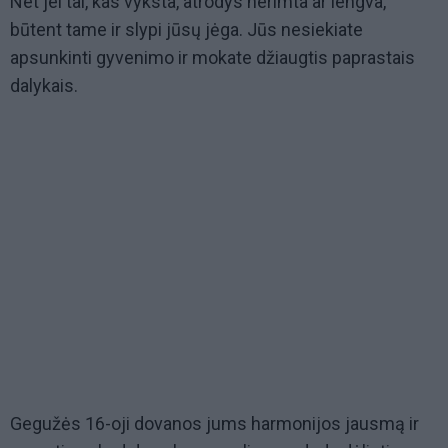
Net jei tai, kas vyksta, atrodys nerimta ar lengva,
būtent tame ir slypi jūsų jėga. Jūs nesiekiate
apsunkinti gyvenimo ir mokate džiaugtis paprastais
dalykais.
Gegužės 16-oji dovanos jums harmonijos jausmą ir