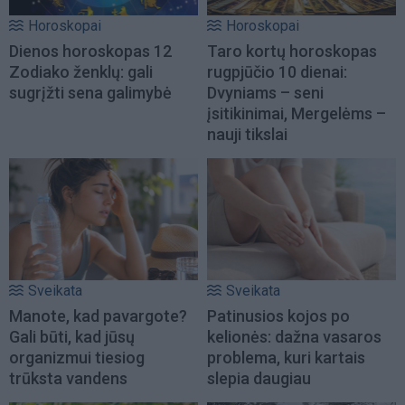
Horoskopai
Horoskopai
Dienos horoskopas 12
Taro kortų horoskopas
Zodiako ženklų: gali
rugpjūčio 10 dienai:
sugrįžti sena galimybė
Dvyniams – seni
įsitikinimai, Mergelėms –
nauji tikslai
Sveikata
Sveikata
Manote, kad pavargote?
Patinusios kojos po
Gali būti, kad jūsų
kelionės: dažna vasaros
organizmui tiesiog
problema, kuri kartais
trūksta vandens
slepia daugiau