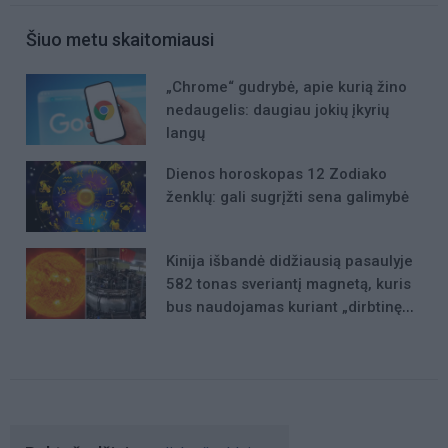
Šiuo metu skaitomiausi
„Chrome“ gudrybė, apie kurią žino
nedaugelis: daugiau jokių įkyrių
langų
Dienos horoskopas 12 Zodiako
ženklų: gali sugrįžti sena galimybė
Kinija išbandė didžiausią pasaulyje
582 tonas sveriantį magnetą, kuris
bus naudojamas kuriant „dirbtinę
Saulę“