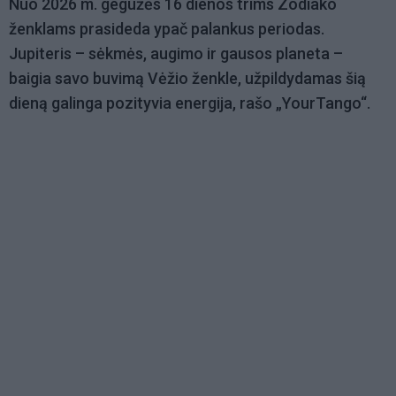
Nuo 2026 m. gegužės 16 dienos trims Zodiako
ženklams prasideda ypač palankus periodas.
Jupiteris – sėkmės, augimo ir gausos planeta –
baigia savo buvimą Vėžio ženkle, užpildydamas šią
dieną galinga pozityvia energija, rašo „YourTango“.