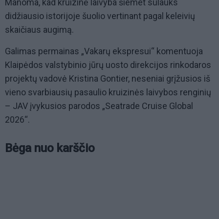
Manoma, kad kruizinė laivyba šiemet sulauks
didžiausio istorijoje šuolio vertinant pagal keleivių
skaičiaus augimą.
Galimas permainas „Vakarų ekspresui“ komentuoja
Klaipėdos valstybinio jūrų uosto direkcijos rinkodaros
projektų vadovė Kristina Gontier, neseniai grįžusios iš
vieno svarbiausių pasaulio kruizinės laivybos renginių
– JAV įvykusios parodos „Seatrade Cruise Global
2026“.
Bėga nuo karščio