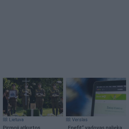
Lietuva
Verslas
Pirmoji atkurtos
„Enefit“ vadovas palieka