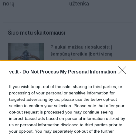
norą
užtenka
Šiuo metu skaitomiausi
Plaukai mažiau riebaluosis: į
šampūną tereikia įberti vieną
ingredientą
ve.lt -
Do Not Process My Personal Information
Trijų Zodiako ženklų jau
artimiausiomis dienomis laukia
If you wish to opt-out of the sale, sharing to third parties, or
triumfas visuose reikaluose
processing of your personal or sensitive information for
targeted advertising by us, please use the below opt-out
Šie Zodiako ženklai pagaliau
section to confirm your selection. Please note that after your
pasieks proveržį, kurio taip ilgai
opt-out request is processed you may continue seeing
laukė
interest-based ads based on personal information utilized by
us or personal information disclosed to third parties prior to
your opt-out. You may separately opt-out of the further