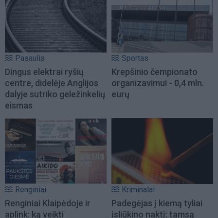
Pasaulis
Sportas
Dingus elektrai ryšių
Krepšinio čempionato
centre, didelėje Anglijos
organizavimui - 0,4 mln.
dalyje sutriko geležinkelių
eurų
eismas
Renginiai
Kriminalai
Renginiai Klaipėdoje ir
Padegėjas į kiemą tyliai
aplink: ką veikti
įsliūkino naktį: tamsą