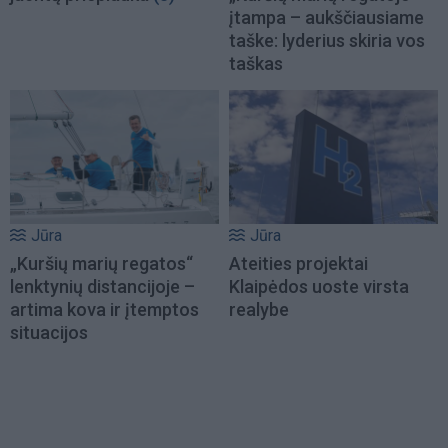
įtampa – aukščiausiame
taške: lyderius skiria vos
taškas
Jūra
Jūra
„Kuršių marių regatos“
Ateities projektai
lenktynių distancijoje –
Klaipėdos uoste virsta
artima kova ir įtemptos
realybe
situacijos