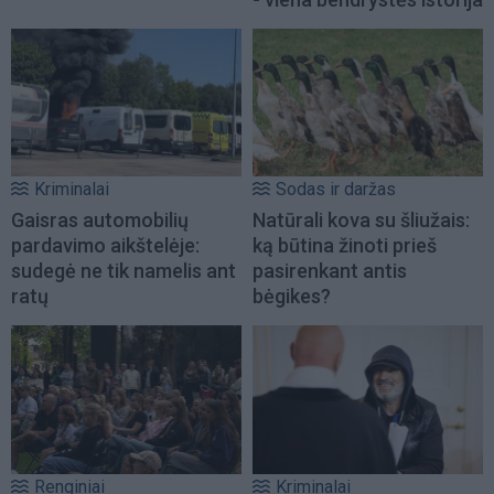
Kriminalai
Sodas ir daržas
Gaisras automobilių
Natūrali kova su šliužais:
pardavimo aikštelėje:
ką būtina žinoti prieš
sudegė ne tik namelis ant
pasirenkant antis
ratų
bėgikes?
Renginiai
Kriminalai