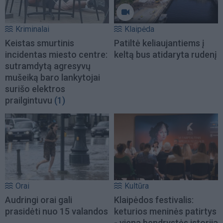
Kriminalai
Klaipėda
Keistas smurtinis
Patiltė keliaujantiems į
incidentas miesto centre:
keltą bus atidaryta rudenį
sutramdytą agresyvų
mušeiką baro lankytojai
surišo elektros
prailgintuvu
(1)
Orai
Kultūra
Audringi orai gali
Klaipėdos festivalis:
prasidėti nuo 15 valandos
keturios meninės patirtys
- viena bendrystės istorija