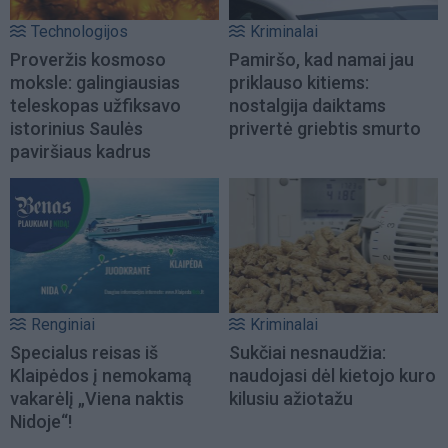
Technologijos
Kriminalai
Proveržis kosmoso
Pamiršo, kad namai jau
moksle: galingiausias
priklauso kitiems:
teleskopas užfiksavo
nostalgija daiktams
istorinius Saulės
privertė griebtis smurto
paviršiaus kadrus
Renginiai
Kriminalai
Specialus reisas iš
Sukčiai nesnaudžia:
Klaipėdos į nemokamą
naudojasi dėl kietojo kuro
vakarėlį „Viena naktis
kilusiu ažiotažu
Nidoje“!