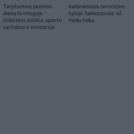
Tarptautinę jaunimo
Kaltinamasis terorizmo
dieną Kretingoje –
byloje Salmanovas: aš
išskirtinis iššūkis, sporto
myliu taiką
varžybos ir koncertai
Load
More