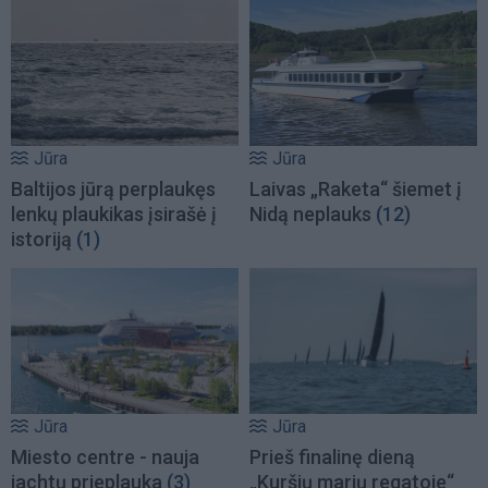
Jūra
Jūra
Baltijos jūrą perplaukęs
Laivas „Raketa“ šiemet į
lenkų plaukikas įsirašė į
Nidą neplauks
(12)
istoriją
(1)
Jūra
Jūra
Miesto centre - nauja
Prieš finalinę dieną
jachtų prieplauka
(3)
„Kuršių marių regatoje“