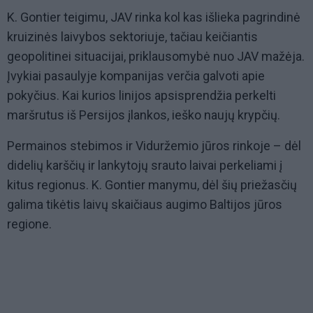
K. Gontier teigimu, JAV rinka kol kas išlieka pagrindinė
kruizinės laivybos sektoriuje, tačiau keičiantis
geopolitinei situacijai, priklausomybė nuo JAV mažėja.
Įvykiai pasaulyje kompanijas verčia galvoti apie
pokyčius. Kai kurios linijos apsisprendžia perkelti
maršrutus iš Persijos įlankos, ieško naujų krypčių.
Permainos stebimos ir Viduržemio jūros rinkoje – dėl
didelių karščių ir lankytojų srauto laivai perkeliami į
kitus regionus. K. Gontier manymu, dėl šių priežasčių
galima tikėtis laivų skaičiaus augimo Baltijos jūros
regione.