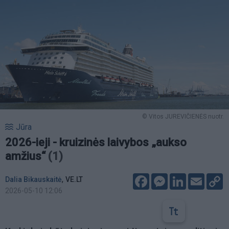
© Vitos JUREVIČIENĖS nuotr.
Jūra
2026-ieji - kruizinės laivybos „aukso
amžius“
(1)
Facebook
Messenger
LinkedIn
Email
C
,
Dalia Bikauskaitė
VE.LT
L
2026-05-10 12:06