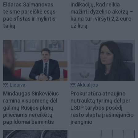
Eldaras Salmanovas
indikacijų, kad reikia
teisme pareiškė esąs
mažinti dyzelino akcizą –
pacisfistas ir mylintis
kaina turi viršyti 2,2 euro
taiką
už litrą
Lietuva
Aktualijos
Mindaugas Sinkevičius
Prokuratūra atnaujino
ramina visuomenę dėl
nutrauktą tyrimą dėl per
galimų Rusijos planų:
LSDP tarybos posėdį
piliečiams nereikėtų
rasto slapta įrašinėjančio
papildomai baimintis
įrenginio