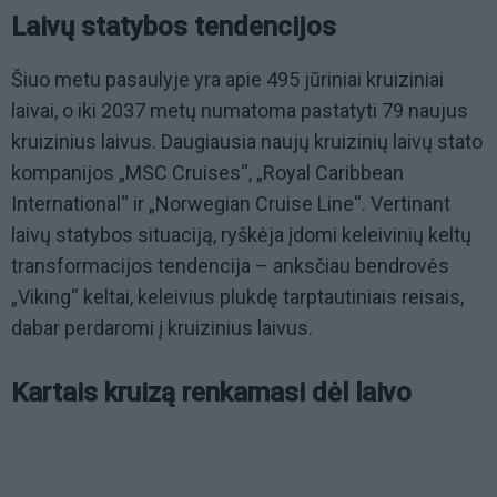
Laivų statybos tendencijos
Šiuo metu pasaulyje yra apie 495 jūriniai kruiziniai
laivai, o iki 2037 metų numatoma pastatyti 79 naujus
kruizinius laivus. Daugiausia naujų kruizinių laivų stato
kompanijos „MSC Cruises“, „Royal Caribbean
International“ ir „Norwegian Cruise Line“. Vertinant
laivų statybos situaciją, ryškėja įdomi keleivinių keltų
transformacijos tendencija – anksčiau bendrovės
„Viking“ keltai, keleivius plukdę tarptautiniais reisais,
dabar perdaromi į kruizinius laivus.
Kartais kruizą renkamasi dėl laivo