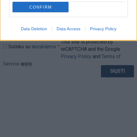
CONFIRM
Data Deletion
Data Access
Privacy Policy
This site is protected by
Sutinku su
taisyklėmis
reCAPTCHA and the Google
Privacy Policy
and
Terms of
Service
apply.