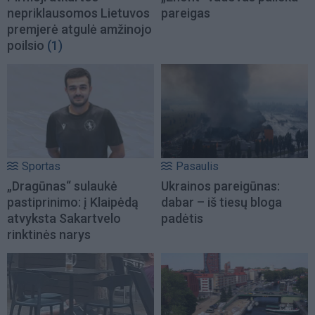
nepriklausomos Lietuvos
pareigas
premjerė atgulė amžinojo
poilsio
(1)
Sportas
Pasaulis
„Dragūnas“ sulaukė
Ukrainos pareigūnas:
pastiprinimo: į Klaipėdą
dabar – iš tiesų bloga
atvyksta Sakartvelo
padėtis
rinktinės narys