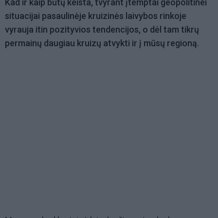
Kad ir kaip būtų keista, tvyrant įtemptai geopolitinei
situacijai pasaulinėje kruizinės laivybos rinkoje
vyrauja itin pozityvios tendencijos, o dėl tam tikrų
permainų daugiau kruizų atvykti ir į mūsų regioną.