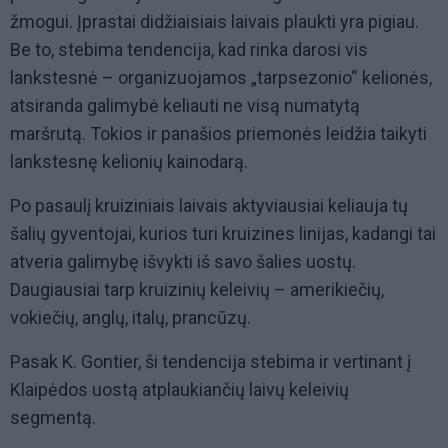
žmogui. Įprastai didžiaisiais laivais plaukti yra pigiau.
Be to, stebima tendencija, kad rinka darosi vis
lankstesnė – organizuojamos „tarpsezonio“ kelionės,
atsiranda galimybė keliauti ne visą numatytą
maršrutą. Tokios ir panašios priemonės leidžia taikyti
lankstesnę kelionių kainodarą.
Po pasaulį kruiziniais laivais aktyviausiai keliauja tų
šalių gyventojai, kurios turi kruizines linijas, kadangi tai
atveria galimybę išvykti iš savo šalies uostų.
Daugiausiai tarp kruizinių keleivių – amerikiečių,
vokiečių, anglų, italų, prancūzų.
Pasak K. Gontier, ši tendencija stebima ir vertinant į
Klaipėdos uostą atplaukiančių laivų keleivių
segmentą.