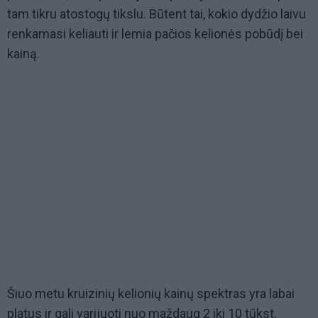
tam tikru atostogų tikslu. Būtent tai, kokio dydžio laivu
renkamasi keliauti ir lemia pačios kelionės pobūdį bei
kainą.
Šiuo metu kruizinių kelionių kainų spektras yra labai
platus ir gali varijuoti nuo maždaug 2 iki 10 tūkst.