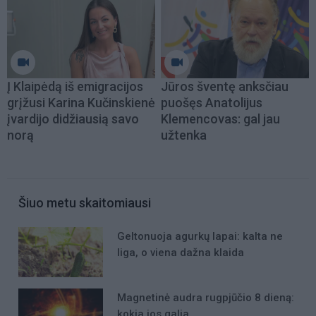
Į Klaipėdą iš emigracijos
Jūros šventę anksčiau
grįžusi Karina Kučinskienė
puošęs Anatolijus
įvardijo didžiausią savo
Klemencovas: gal jau
norą
užtenka
Šiuo metu skaitomiausi
Geltonuoja agurkų lapai: kalta ne
liga, o viena dažna klaida
Magnetinė audra rugpjūčio 8 dieną:
kokia jos galia