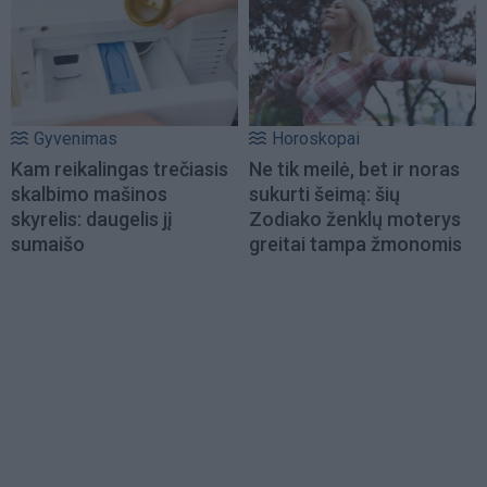
Gyvenimas
Horoskopai
Kam reikalingas trečiasis
Ne tik meilė, bet ir noras
skalbimo mašinos
sukurti šeimą: šių
skyrelis: daugelis jį
Zodiako ženklų moterys
sumaišo
greitai tampa žmonomis