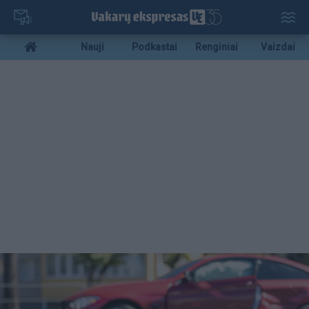
Pereiti
į
pagrindinį
Mobile
Nauji
Podkastai
Renginiai
Vaizdai
turinį
menu
bottom