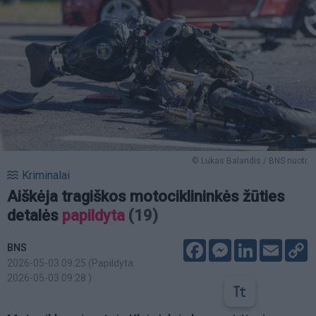
© Lukas Balandis / BNS nuotr.
Kriminalai
Aiškėja tragiškos motociklininkės žūties
detalės
papildyta
(19)
Facebook
Messenger
LinkedIn
Email
C
BNS
L
2026-05-03 09:25
(Papildyta:
2026-05-03 09:28
)