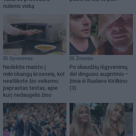
nulems viską
Gyvenimas
Žmonės
Nedėkite maisto į
Po skaudžių išgyvenimų
mikrobangų krosnelę, kol
dėl dingusio augintinio –
neatlikote šio veiksmo:
žinia iš Ruslano Kirilkino
paprastas testas, apie
(3)
kurį nedaugelis žino