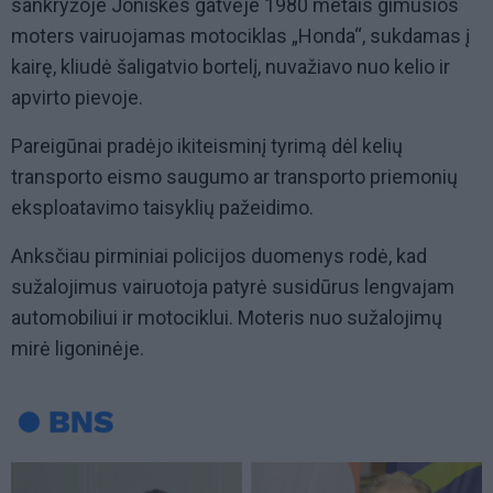
sankryžoje Joniškės gatvėje 1980 metais gimusios
moters vairuojamas motociklas „Honda“, sukdamas į
kairę, kliudė šaligatvio bortelį, nuvažiavo nuo kelio ir
apvirto pievoje.
Pareigūnai pradėjo ikiteisminį tyrimą dėl kelių
transporto eismo saugumo ar transporto priemonių
eksploatavimo taisyklių pažeidimo.
Anksčiau pirminiai policijos duomenys rodė, kad
sužalojimus vairuotoja patyrė susidūrus lengvajam
automobiliui ir motociklui. Moteris nuo sužalojimų
mirė ligoninėje.