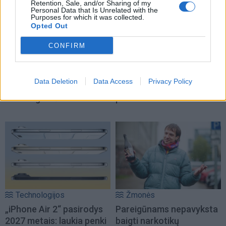
Retention, Sale, and/or Sharing of my
Personal Data that Is Unrelated with the
Purposes for which it was collected.
Opted Out
CONFIRM
Sportas
Gyvenimas
Prieš varžybas jūroje
Tualetinis popierius
Data Deletion
Data Access
Privacy Policy
buriuotojai pasirodė
traukiasi į praeitį: kuo jį
miesto gatvėse
pakeis artimiausiu metu
Technologijos
Žmonės
„iPhone Air 2“ pasirodys
Pareigūnams nepavyksta
2027 metais: laukia penki
baigti narkotikų