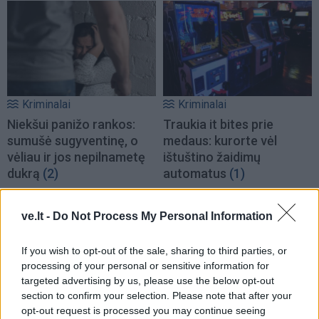
Kriminalai
Kriminalai
Niekšui panižo rankos:
Traukia it bites prie
sumušė sugyventinę, o
medaus: kurorte vėl
vėliau ir jos nepilnametę
ištuštino žaidimų
dukrą
(2)
automatus
(1)
ve.lt -
Do Not Process My Personal Information
If you wish to opt-out of the sale, sharing to third parties, or
processing of your personal or sensitive information for
targeted advertising by us, please use the below opt-out
Kriminalai
Kriminalai
section to confirm your selection. Please note that after your
opt-out request is processed you may continue seeing
Paramediko nužudymo
Užsidegė lauko pavėsinė: