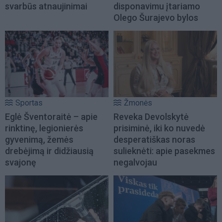
svarbūs atnaujinimai
disponavimu įtariamo
Olego Šurajevo bylos
Sportas
Žmonės
Eglė Šventoraitė – apie
Reveka Devolskytė
rinktinę, legionierės
prisiminė, iki ko nuvedė
gyvenimą, žemės
desperatiškas noras
drebėjimą ir didžiausią
sulieknėti: apie pasekmes
svajonę
negalvojau