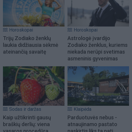
Horoskopai
Horoskopai
Trijų Zodiako ženklų
Astrologė įvardijo
laukia didžiausia sėkmė
Zodiako ženklus, kuriems
ateinančią savaitę
niekada nerūpi svetimas
asmeninis gyvenimas
Sodas ir daržas
Klaipėda
Kaip užtikrinti gausų
Parduotuvės nebus -
braškių derlių: viena
atnaujinamo pastato
vasaros procedūra
paskirtis liks ta pati