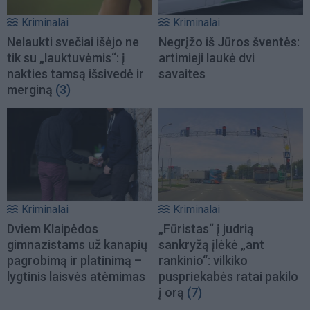
Kriminalai
Kriminalai
Nelaukti svečiai išėjo ne
Negrįžo iš Jūros šventės:
tik su „lauktuvėmis“: į
artimieji laukė dvi
nakties tamsą išsivedė ir
savaites
merginą
(3)
Kriminalai
Kriminalai
Dviem Klaipėdos
„Fūristas“ į judrią
gimnazistams už kanapių
sankryžą įlėkė „ant
pagrobimą ir platinimą –
rankinio“: vilkiko
lygtinis laisvės atėmimas
puspriekabės ratai pakilo
į orą
(7)