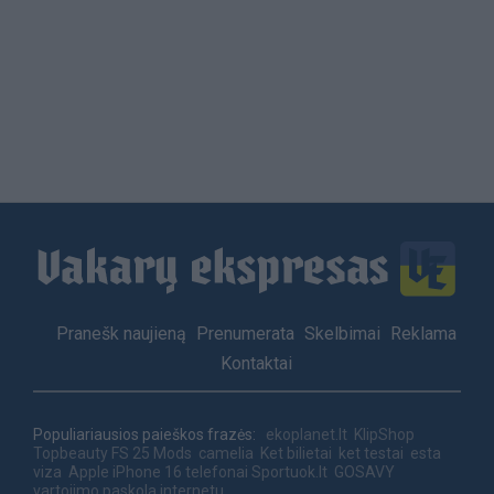
Load
More
Footer
Pranešk naujieną
Prenumerata
Skelbimai
Reklama
menu
Kontaktai
Populiariausios paieškos frazės:
ekoplanet.lt
KlipShop
Topbeauty
FS 25 Mods
camelia
Ket bilietai
ket testai
esta
viza
Apple iPhone 16 telefonai
Sportuok.lt
GOSAVY
vartojimo paskola internetu