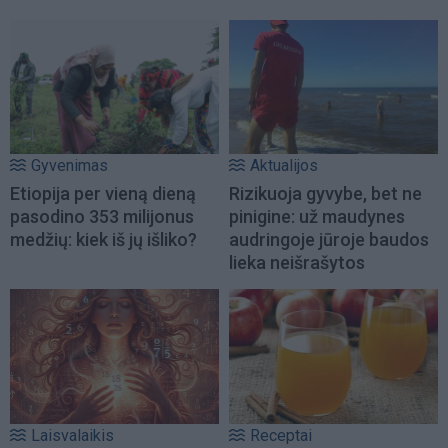
Gyvenimas
Aktualijos
Etiopija per vieną dieną
Rizikuoja gyvybe, bet ne
pasodino 353 milijonus
pinigine: už maudynes
medžių: kiek iš jų išliko?
audringoje jūroje baudos
lieka neišrašytos
Laisvalaikis
Receptai