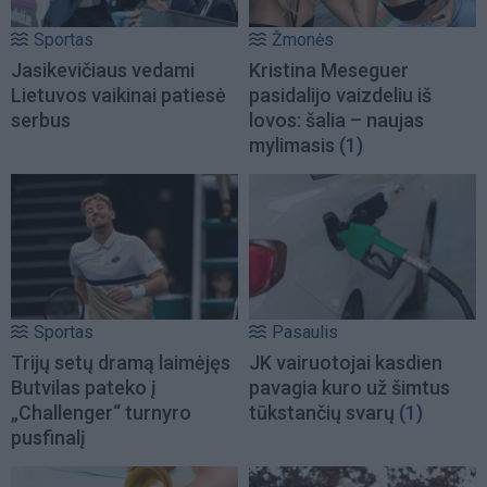
Sportas
Žmonės
Jasikevičiaus vedami
Kristina Meseguer
Lietuvos vaikinai patiesė
pasidalijo vaizdeliu iš
serbus
lovos: šalia – naujas
mylimasis
(1)
Sportas
Pasaulis
Trijų setų dramą laimėjęs
JK vairuotojai kasdien
Butvilas pateko į
pavagia kuro už šimtus
„Challenger“ turnyro
tūkstančių svarų
(1)
pusfinalį