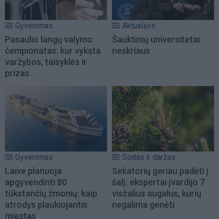
Gyvenimas
Aktualijos
Pasaulio langų valymo
Šauktinių universitetai
čempionatas: kur vyksta
neskriaus
varžybos, taisyklės ir
prizas
Gyvenimas
Sodas ir daržas
Laive planuoja
Sekatorių geriau padėti į
apgyvendinti 80
šalį: ekspertai įvardijo 7
tūkstančių žmonių: kaip
visžalius augalus, kurių
atrodys plaukiojantis
negalima genėti
miestas