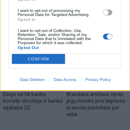
Kriminalai
Kriminalai
I want to opt-out of processing my
Tuneliu į Lietuvą bandę
Prokurorai iš
Personal Data for Targeted Advertising.
patekti migrantai užpuolė
eksparlamentarės
Opted In
VSAT pareigūnus
(2)
Petrauskienės „čekiukų“
I want to opt-out of Collection, Use,
byloje siekia priteisti 1,7
Retention, Sale, and/or Sharing of my
tūkst. eurų
(2)
Personal Data that Is Unrelated with the
Purposes for which it was collected.
Opted Out
CONFIRM
Data Deletion
Data Access
Privacy Policy
Kriminalai
Kriminalai
Dingo ne tik banko
Brandaus amžiaus vyras
kortelė: ištuštėjo ir banko
jėgų neteko prie laiptinės:
sąskaita
(2)
praeiviai pastebėjo per
vėlai