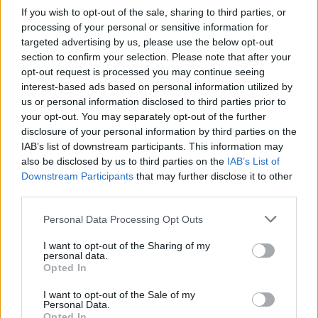
nužudė moterį ir nusišovė
pareigūno šnipinėjimo
If you wish to opt-out of the sale, sharing to third parties, or
processing of your personal or sensitive information for
pats
byla
(2)
targeted advertising by us, please use the below opt-out
section to confirm your selection. Please note that after your
opt-out request is processed you may continue seeing
interest-based ads based on personal information utilized by
us or personal information disclosed to third parties prior to
your opt-out. You may separately opt-out of the further
disclosure of your personal information by third parties on the
Kriminalai
Kriminalai
IAB’s list of downstream participants. This information may
also be disclosed by us to third parties on the
IAB’s List of
Nerimą sukėlė mieste į
Sukčiai butus „nuomoja“
Downstream Participants
that may further disclose it to other
dangų šovęs juodų dūmų
ne tik didmiesčiuose:
third parties.
stulpas: užsidegė
spąstai spendžiami
vagonėlis ant ratų
(1)
socialiniuose tinkluose
Personal Data Processing Opt Outs
I want to opt-out of the Sharing of my
personal data.
Opted In
I want to opt-out of the Sale of my
Personal Data.
Opted In