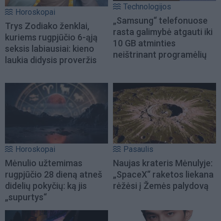
Technologijos
Horoskopai
„Samsung“ telefonuose
Trys Zodiako ženklai,
rasta galimybė atgauti iki
kuriems rugpjūčio 6-ąją
10 GB atminties
seksis labiausiai: kieno
neištrinant programėlių
laukia didysis proveržis
Horoskopai
Pasaulis
Mėnulio užtemimas
Naujas krateris Mėnulyje:
rugpjūčio 28 dieną atneš
„SpaceX“ raketos liekana
didelių pokyčių: ką jis
rėžėsi į Žemės palydovą
„supurtys“