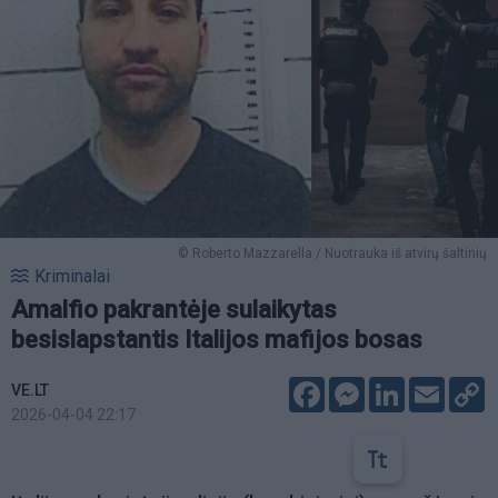
© Roberto Mazzarella / Nuotrauka iš atvirų šaltinių
Kriminalai
Amalfio pakrantėje sulaikytas
besislapstantis Italijos mafijos bosas
Facebook
Messenger
LinkedIn
Email
C
VE.LT
L
2026-04-04 22:17