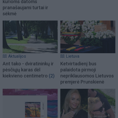
kurioms datoms
pranašaujami turtai ir
sėkmė
Aktualijos
Lietuva
Ant tako - dviratininkų ir
Ketvirtadienį bus
pėsčiųjų karas dėl
palaidota pirmoji
kiekvieno centimetro
(2)
nepriklausomos Lietuvos
premjerė Prunskienė