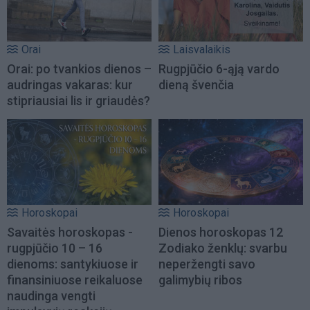
Orai
Laisvalaikis
Orai: po tvankios dienos –
Rugpjūčio 6-ąją vardo
audringas vakaras: kur
dieną švenčia
stipriausiai lis ir griaudės?
Horoskopai
Horoskopai
Savaitės horoskopas -
Dienos horoskopas 12
rugpjūčio 10 – 16
Zodiako ženklų: svarbu
dienoms: santykiuose ir
neperžengti savo
finansiniuose reikaluose
galimybių ribos
naudinga vengti