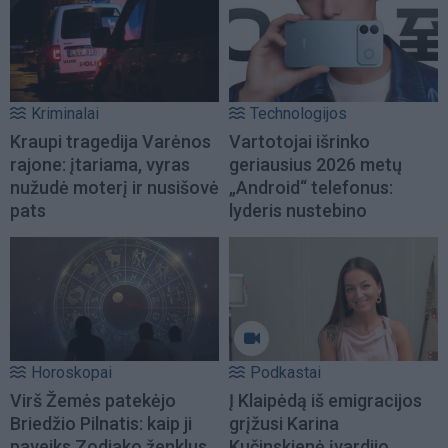
Kriminalai
Technologijos
Kraupi tragedija Varėnos
Vartotojai išrinko
rajone: įtariama, vyras
geriausius 2026 metų
nužudė moterį ir nusišovė
„Android“ telefonus:
pats
lyderis nustebino
Horoskopai
Podkastai
Virš Žemės patekėjo
Į Klaipėdą iš emigracijos
Briedžio Pilnatis: kaip ji
grįžusi Karina
paveiks Zodiako ženklus
Kučinskienė įvardijo