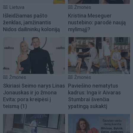
Lietuva
Žmonės
Išleidžiamas pašto
Kristina Meseguer
ženklas, įamžinantis
nustebino: parodė naują
Nidos dailininkų koloniją
mylimąjį?
Žmonės
Žmonės
Skiriasi Seimo narys Linas
Paviešino nematytus
Jonauskas ir jo žmona
kadrus: Inga ir Aivaras
Evita: pora kreipėsi į
Stumbrai švenčia
teismą
(1)
ypatingą sukaktį