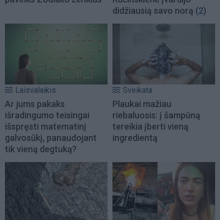
didžiausią savo norą
(2)
Laisvalaikis
Sveikata
Ar jums pakaks
Plaukai mažiau
išradingumo teisingai
riebaluosis: į šampūną
išspręsti matematinį
tereikia įberti vieną
galvosūkį, panaudojant
ingredientą
tik vieną degtuką?