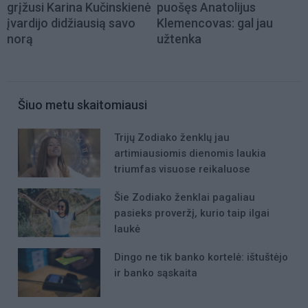
grįžusi Karina Kučinskienė
puošęs Anatolijus
įvardijo didžiausią savo
Klemencovas: gal jau
norą
užtenka
Šiuo metu skaitomiausi
Trijų Zodiako ženklų jau
artimiausiomis dienomis laukia
triumfas visuose reikaluose
Šie Zodiako ženklai pagaliau
pasieks proveržį, kurio taip ilgai
laukė
Dingo ne tik banko kortelė: ištuštėjo
ir banko sąskaita