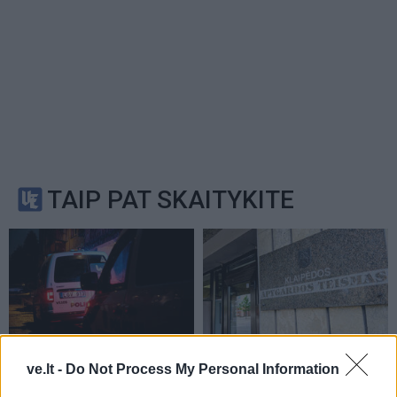
TAIP PAT SKAITYKITE
Kriminalai
Kriminalai
ve.lt -
Do Not Process My Personal Information
Kraupi tragedija Varėnos
Klaipėdoje atversta
rajone: įtariama, vyras
Rusijos saugumo