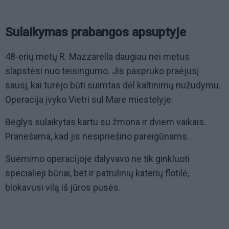
Sulaikymas prabangos apsuptyje
48-erių metų R. Mazzarella daugiau nei metus
slapstėsi nuo teisingumo. Jis paspruko praėjusį
sausį, kai turėjo būti suimtas dėl kaltinimų nužudymu.
Operacija įvyko Vietri sul Mare miestelyje:
Bėglys sulaikytas kartu su žmona ir dviem vaikais.
Pranešama, kad jis nesipriešino pareigūnams.
Suėmimo operacijoje dalyvavo ne tik ginkluoti
specialieji būriai, bet ir patrulinių katerių flotilė,
blokavusi vilą iš jūros pusės.