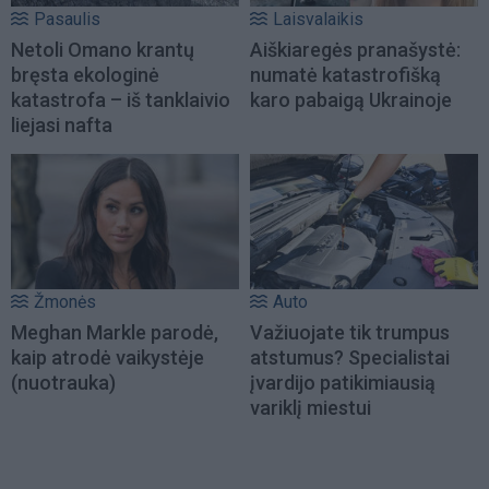
Pasaulis
Laisvalaikis
Netoli Omano krantų
Aiškiaregės pranašystė:
bręsta ekologinė
numatė katastrofišką
katastrofa – iš tanklaivio
karo pabaigą Ukrainoje
liejasi nafta
Žmonės
Auto
Meghan Markle parodė,
Važiuojate tik trumpus
kaip atrodė vaikystėje
atstumus? Specialistai
(nuotrauka)
įvardijo patikimiausią
variklį miestui