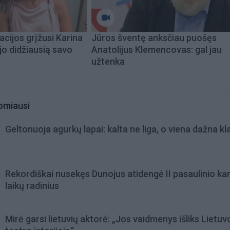
acijos grįžusi Karina
Jūros šventę anksčiau puošęs
jo didžiausią savo
Anatolijus Klemencovas: gal jau
užtenka
omiausi
Geltonuoja agurkų lapai: kalta ne liga, o viena dažna kl
Rekordiškai nusekęs Dunojus atidengė II pasaulinio ka
laikų radinius
Mirė garsi lietuvių aktorė: „Jos vaidmenys išliks Lietuv