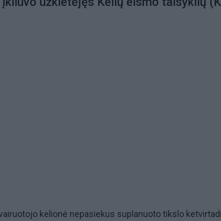
 įkliuvo užkietėjęs Kelių eismo taisyklių (
airuotojo kelionė nepasiekus suplanuoto tikslo ketvirtad