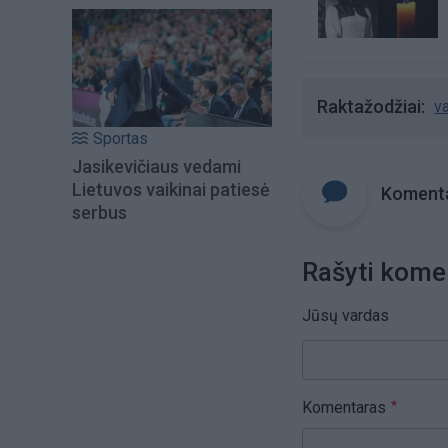
Raktažodžiai
v
Sportas
Jasikevičiaus vedami
Lietuvos vaikinai patiesė
Komenta
serbus
Rašyti kome
Jūsų vardas
Komentaras