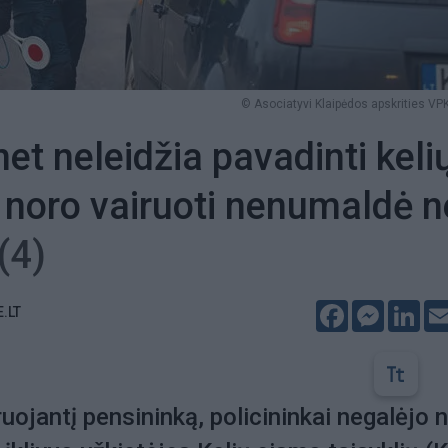
© Asociatyvi Klaipėdos apskrities VPK
et neleidžia pavadinti keli
: noro vairuoti nenumaldė n
(4)
Facebook
Messeng
Lin
E.LT
uojantį pensininką, policininkai negalėjo 