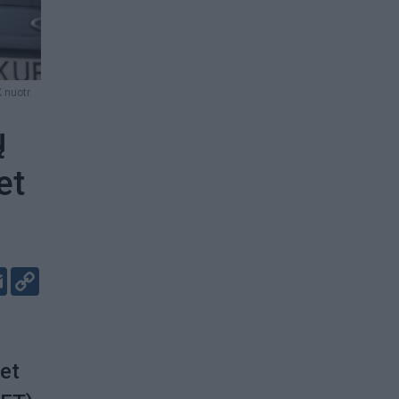
 nuotr.
ų
et
er
kedIn
Email
Copy
Link
net