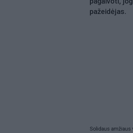
pagalvoti, jog
pažeidėjas.
Solidaus amžiaus v