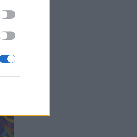
s
amojo
s.