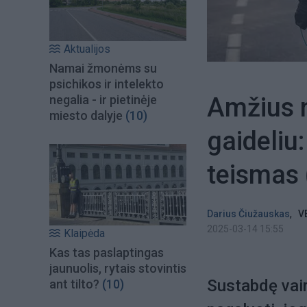
Aktualijos
Namai žmonėms su
psichikos ir intelekto
Amžius n
negalia - ir pietinėje
miesto dalyje
(10)
gaideliu
teismas
,
Darius Čiužauskas
V
2025-03-14 15:55
Klaipėda
Kas tas paslaptingas
jaunuolis, rytais stovintis
Sustabdę vair
ant tilto?
(10)