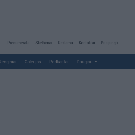
Desktop
Prenumerata
Skelbimai
Reklama
Kontaktai
Prisijungti
menu
top
Renginiai
Galerijos
Podkastai
Daugiau