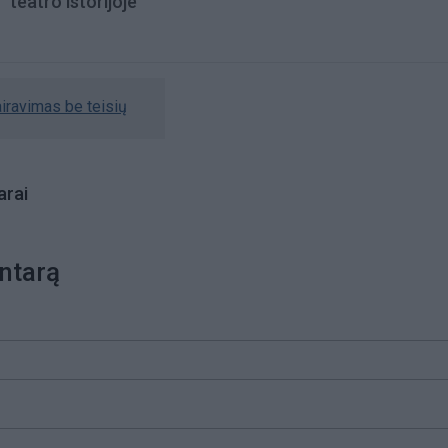
teatro istorijoje“
airavimas be teisių
rai
ntarą