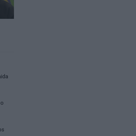
aida
ro
os