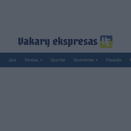
Jūra
Sportas
Pasaulis
Verslas
Gyvenimas