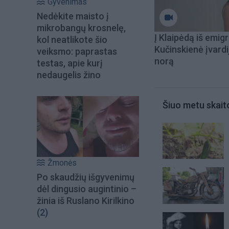
Gyvenimas
Nedėkite maisto į
mikrobangų krosnelę,
Į Klaipėdą iš emigr
kol neatlikote šio
Kučinskienė įvardi
veiksmo: paprastas
norą
testas, apie kurį
nedaugelis žino
Šiuo metu skait
Žmonės
Po skaudžių išgyvenimų
dėl dingusio augintinio –
žinia iš Ruslano Kirilkino
(2)