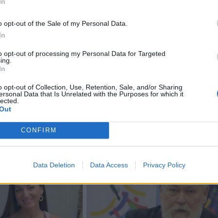
In
teismo paskirtą baudžiamojo poveikio priemonę (išskyru
o opt-out of the Sale of my Personal Data.
 ir išplėstinį turto konfiskavimą) vertinamas kaip baudži
In
rymas.
to opt-out of processing my Personal Data for Targeted
ing.
In
eji darbai arba bauda, arba laisvės apribojimas, arba arešta
o opt-out of Collection, Use, Retention, Sale, and/or Sharing
ersonal Data that Is Unrelated with the Purposes for which it
lected.
Out
CONFIRM
Data Deletion
Data Access
Privacy Policy