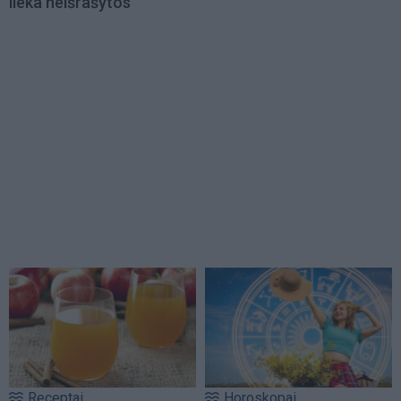
lieka neišrašytos
Receptai
Horoskopai