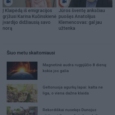
Į Klaipėdą iš emigracijos
Jūros šventę anksčiau
grįžusi Karina Kučinskienė
puošęs Anatolijus
įvardijo didžiausią savo
Klemencovas: gal jau
norą
užtenka
Šiuo metu skaitomiausi
Magnetinė audra rugpjūčio 8 dieną:
kokia jos galia
Geltonuoja agurkų lapai: kalta ne
liga, o viena dažna klaida
Rekordiškai nusekęs Dunojus