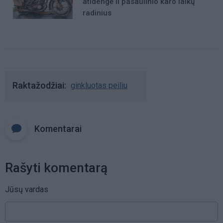
atidengė II pasaulinio karo laikų
radinius
Raktažodžiai
ginkluotas peiliu
Komentarai
Rašyti komentarą
Jūsų vardas