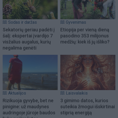
Sodas ir daržas
Gyvenimas
Sekatorių geriau padėti į
Etiopija per vieną dieną
šalį: ekspertai įvardijo 7
pasodino 353 milijonus
visžalius augalus, kurių
medžių: kiek iš jų išliko?
negalima genėti
Aktualijos
Laisvalaikis
Rizikuoja gyvybe, bet ne
3 gimimo datos, kurios
pinigine: už maudynes
suteikia žmogui išskirtinai
audringoje jūroje baudos
stiprią energiją