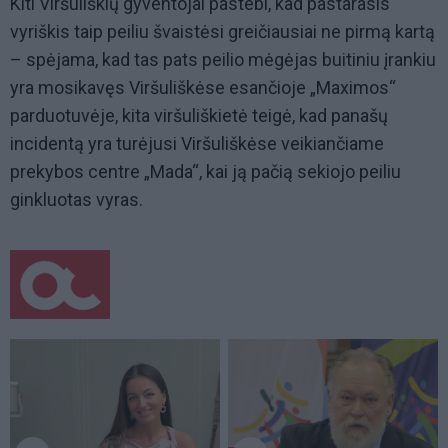
Kiti Viršuliškių gyventojai pastebi, kad pastarasis
vyriškis taip peiliu švaistėsi greičiausiai ne pirmą kartą
– spėjama, kad tas pats peilio mėgėjas buitiniu įrankiu
yra mosikavęs Viršuliškėse esančioje „Maximos“
parduotuvėje, kita viršuliškietė teigė, kad panašų
incidentą yra turėjusi Viršuliškėse veikiančiame
prekybos centre „Mada“, kai ją pačią sekiojo peiliu
ginkluotas vyras.