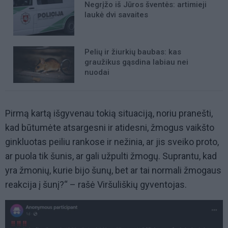
Negrįžo iš Jūros šventės: artimieji
laukė dvi savaites
Pelių ir žiurkių baubas: kas
graužikus gąsdina labiau nei
nuodai
Pirmą kartą išgyvenau tokią situaciją, noriu pranešti,
kad būtumėte atsargesni ir atidesni, žmogus vaikšto
ginkluotas peiliu rankose ir nežinia, ar jis sveiko proto,
ar puola tik šunis, ar gali užpulti žmogų. Suprantu, kad
yra žmonių, kurie bijo šunų, bet ar tai normali žmogaus
reakcija į šunį?“ – rašė Viršuliškių gyventojas.