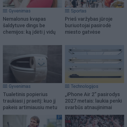
Gyvenimas
Sportas
Nemalonus kvapas
Prieš varžybas jūroje
šaldytuve dings be
buriuotojai pasirodė
chemijos: ką įdėti į vidų
miesto gatvėse
Gyvenimas
Technologijos
Tualetinis popierius
„iPhone Air 2“ pasirodys
traukiasi į praeitį: kuo jį
2027 metais: laukia penki
pakeis artimiausiu metu
svarbūs atnaujinimai