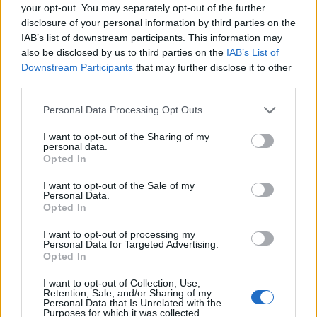
tik su „lauktuvėmis“: į
artimieji laukė dvi
your opt-out. You may separately opt-out of the further
nakties tamsą išsivedė ir
savaites
disclosure of your personal information by third parties on the
merginą
(3)
IAB’s list of downstream participants. This information may
also be disclosed by us to third parties on the
IAB’s List of
Downstream Participants
that may further disclose it to other
third parties.
Personal Data Processing Opt Outs
I want to opt-out of the Sharing of my
personal data.
Kriminalai
Kriminalai
Opted In
Dviem Klaipėdos
„Fūristas“ į judrią
I want to opt-out of the Sale of my
gimnazistams už kanapių
sankryžą įlėkė „ant
Personal Data.
pagrobimą ir platinimą –
rankinio“: vilkiko
Opted In
lygtinis laisvės atėmimas
puspriekabės ratai pakilo
I want to opt-out of processing my
į orą
(7)
Personal Data for Targeted Advertising.
Opted In
I want to opt-out of Collection, Use,
Retention, Sale, and/or Sharing of my
Personal Data that Is Unrelated with the
Purposes for which it was collected.