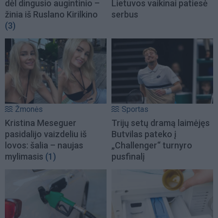
dėl dingusio augintinio –
Lietuvos vaikinai patiesė
žinia iš Ruslano Kirilkino
serbus
(3)
Žmonės
Sportas
Kristina Meseguer
Trijų setų dramą laimėjęs
pasidalijo vaizdeliu iš
Butvilas pateko į
lovos: šalia – naujas
„Challenger“ turnyro
mylimasis
(1)
pusfinalį