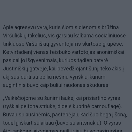
Apie agresyvų vyrą, kuris šiomis dienomis brūžina
Viršuliškių takelius, vis garsiau kalbama socialiniuose
tinkluose Viršuliškių gyventojams skirtose grupėse.
Ketvirtadienį vienas feisbuko vartotojas anonimiškai
pasidalijo išgyvenimais, kuriuos tądien patyrė
Justiniškių gatvėje, kai, bevedžiojant šunį, teko akis į
akį susidurti su peiliu nešinu vyriškiu, kuriam
augintinis buvo kaip buliui raudonas skuduras.
„Vaikščiojome su šunimi lauke, kai prisiartino vyras
(ryškiai geltona striukė, didelė kuprinė camouflage).
Buvau su ausinėmis, pastebėjau, kad šuo bėga į šoną,
todėl jį iškart sulaikiau (buvo su antsnukiu). O vyras
ėjo, rankose laikydamas peilį, ir jau buvo pasiruošęs