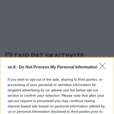
TAIP PAT SKAITYKITE
ve.lt -
Do Not Process My Personal Information
If you wish to opt-out of the sale, sharing to third parties, or
processing of your personal or sensitive information for
targeted advertising by us, please use the below opt-out
section to confirm your selection. Please note that after your
opt-out request is processed you may continue seeing
Kriminalai
Kriminalai
interest-based ads based on personal information utilized by
Nelaukti svečiai išėjo ne
Negrįžo iš Jūros šventės:
us or personal information disclosed to third parties prior to