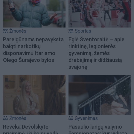
Žmonės
Sportas
Pareigūnams nepavyksta
Eglė Šventoraitė – apie
baigti narkotikų
rinktinę, legionierės
disponavimu įtariamo
gyvenimą, žemės
Olego Šurajevo bylos
drebėjimą ir didžiausią
svajonę
Žmonės
Gyvenimas
Reveka Devolskytė
Pasaulio langų valymo
prisiminė, iki ko nuvedė
čempionatas: kur vyksta