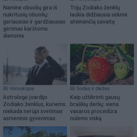
Naminė obuolių gira iš
Trijų Zodiako ženklų
nukritusių obuolių:
laukia didžiausia sėkmė
geriausias ir gardžiausias
ateinančią savaitę
gėrimas karštoms
dienoms
Horoskopai
Sodas ir daržas
Astrologė įvardijo
Kaip užtikrinti gausų
Zodiako ženklus, kuriems
braškių derlių: viena
niekada nerūpi svetimas
vasaros procedūra
asmeninis gyvenimas
nulems viską