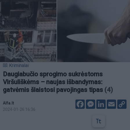
Kriminalai
Daugiabučio sprogimo sukrėstoms
Viršuliškėms – naujas išbandymas:
gatvėmis šlaistosi pavojingas tipas
(4)
Facebook
Messenger
LinkedIn
Email
C
Alfa.lt
L
2024-01-26 16:36