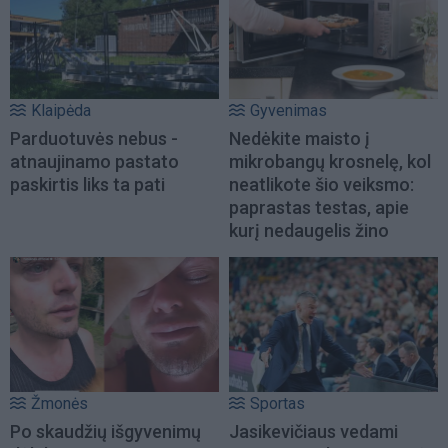
Klaipėda
Gyvenimas
Parduotuvės nebus -
Nedėkite maisto į
atnaujinamo pastato
mikrobangų krosnelę, kol
paskirtis liks ta pati
neatlikote šio veiksmo:
paprastas testas, apie
kurį nedaugelis žino
Žmonės
Sportas
Po skaudžių išgyvenimų
Jasikevičiaus vedami