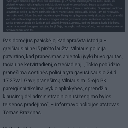
Pasidomėjus paaiškėjo, kad aprašyta istorija –
greičiausiai ne iš piršto laužta. Vilniaus policija
patvirtino, kad pranešimas apie tokį įvykį buvo gautas,
tačiau ne ketvirtadienį, o trečiadienį. „Tokio pobūdžio
pranešimą sostinės policija yra gavusi sausio 24 d.
17.27val. Gavę pranešimą Vilniaus m. 5-ojo PK
pareigūnai tikslina įvykio aplinkybes, sprendžia
klausimą dėl administracinio nusižengimo bylos
teisenos pradėjimo“, – informavo policijos atstovas
Tomas Bražėnas.