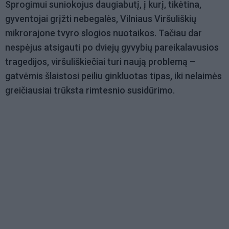
Sprogimui suniokojus daugiabutį, į kurį, tikėtina,
gyventojai grįžti nebegalės, Vilniaus Viršuliškių
mikrorajone tvyro slogios nuotaikos. Tačiau dar
nespėjus atsigauti po dviejų gyvybių pareikalavusios
tragedijos, viršuliškiečiai turi naują problemą –
gatvėmis šlaistosi peiliu ginkluotas tipas, iki nelaimės
greičiausiai trūksta rimtesnio susidūrimo.