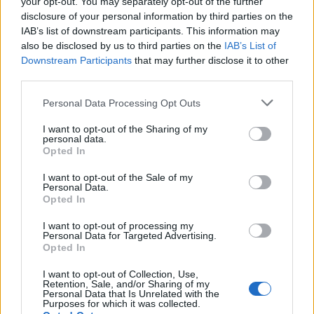
your opt-out. You may separately opt-out of the further
disclosure of your personal information by third parties on the
IAB’s list of downstream participants. This information may
also be disclosed by us to third parties on the
IAB’s List of
Downstream Participants
that may further disclose it to other
third parties.
Kriminalai
Kriminalai
Personal Data Processing Opt Outs
Terorizmu kaltinamas
Padegėjas į kiemą tyliai
Eldaras Salmanovas
įsliūkino naktį: tamsą
I want to opt-out of the Sharing of my
personal data.
teisme pareiškė esąs
nušvietė pastatą apėmusi
Opted In
pacisfistas ir mylintis
liepsna
(1)
taiką
I want to opt-out of the Sale of my
Personal Data.
Opted In
I want to opt-out of processing my
Personal Data for Targeted Advertising.
Opted In
I want to opt-out of Collection, Use,
Retention, Sale, and/or Sharing of my
Personal Data that Is Unrelated with the
Kriminalai
Kriminalai
Purposes for which it was collected.