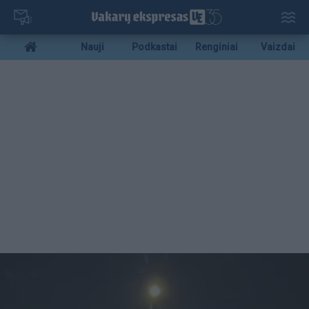
Pereiti
į
pagrindinį
Mobile
Nauji
Podkastai
Renginiai
Vaizdai
turinį
menu
bottom