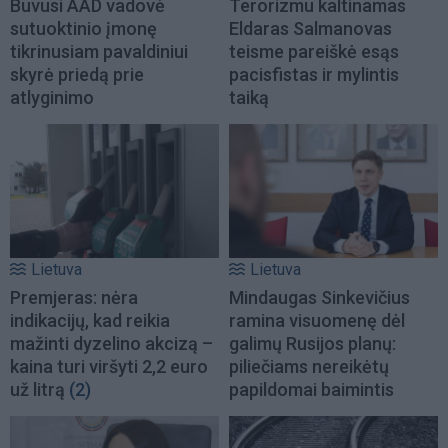
Buvusi AAD vadovė
Terorizmu kaltinamas
sutuoktinio įmonę
Eldaras Salmanovas
tikrinusiam pavaldiniui
teisme pareiškė esąs
skyrė priedą prie
pacisfistas ir mylintis
atlyginimo
taiką
Lietuva
Lietuva
Premjeras: nėra
Mindaugas Sinkevičius
indikacijų, kad reikia
ramina visuomenę dėl
mažinti dyzelino akcizą –
galimų Rusijos planų:
kaina turi viršyti 2,2 euro
piliečiams nereikėtų
už litrą
(2)
papildomai baimintis