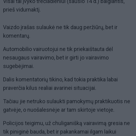
Visai tai įvyko trečiadieniui (sausio 14 d.) baigiantis,
prieš vidurnaktį.
Vaizdo įrašas sulaukė ne tik daug peržiūrų, bet ir
komentarų.
Automobilio vairuotojui ne tik priekaištauta dėl
nesaugaus vairavimo, bet ir girti jo vairavimo
sugebėjimai.
Dalis komentatorių tikino, kad tokia praktika labai
praverčia kilus realiai avarinei situacijai.
Tačiau jie netruko sulaukti pamokymų praktikuotis ne
gatvėje, o nuošalesnėje ar tam skirtoje vietoje.
Policijos teigimu, už chuliganišką vairavimą gresia ne
tik piniginė bauda, bet ir pakankamai ilgam laikui