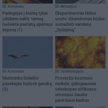
Kriminalai
Aktualijos
Padegėjas į kiemą tyliai
Eksperimentas Nidos
įsliūkino naktį: tamsą
uoste: išbandomas būdas
nušvietė pastatą apėmusi
sumažinti vandens
liepsna
(1)
„žydėjimą“
Kriminalai
Technologijos
Muitininko Dulaičio
Proveržis kosmoso
pasekėjas nušovė gandrą
moksle: galingiausias
(3)
teleskopas užfiksavo
istorinius Saulės
paviršiaus kadrus