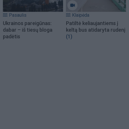
Pasaulis
Klaipėda
Ukrainos pareigūnas:
Patiltė keliaujantiems į
dabar – iš tiesų bloga
keltą bus atidaryta rudenį
padėtis
(1)
Load