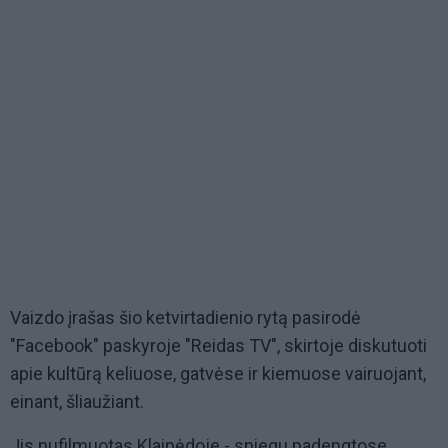
Vaizdo įrašas šio ketvirtadienio rytą pasirodė
"Facebook" paskyroje "Reidas TV", skirtoje diskutuoti
apie kultūrą keliuose, gatvėse ir kiemuose vairuojant,
einant, šliaužiant.
Jis nufilmuotas Klaipėdoje - sniegu padengtose