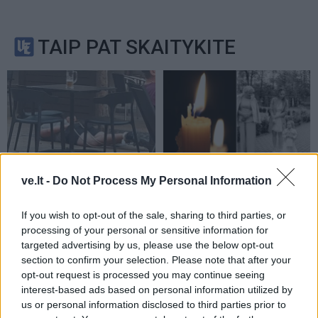
TAIP PAT SKAITYKITE
Kriminalai
Kriminalai
ve.lt -
Do Not Process My Personal Information
Keistas smurtinis
Kraupi avarija prie
incidentas miesto centre:
Vilniaus atėmė tris
If you wish to opt-out of the sale, sharing to third parties, or
sutramdytą agresyvų
brangiausius žmones:
processing of your personal or sensitive information for
mušeiką baro lankytojai
pranešė, kaip bus
targeted advertising by us, please use the below opt-out
surišo elektros
atsisveikinama su
section to confirm your selection. Please note that after your
prailgintuvu
(3)
mergaite, jos mama ir
opt-out request is processed you may continue seeing
interest-based ads based on personal information utilized by
močiute
us or personal information disclosed to third parties prior to