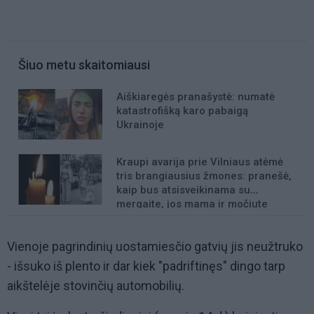
Šiuo metu skaitomiausi
Aiškiaregės pranašystė: numatė
katastrofišką karo pabaigą
Ukrainoje
Kraupi avarija prie Vilniaus atėmė
tris brangiausius žmones: pranešė,
kaip bus atsisveikinama su
mergaite, jos mama ir močiute
Vienoje pagrindinių uostamiesčio gatvių jis neužtruko
- išsuko iš plento ir dar kiek "padriftinęs" dingo tarp
aikštelėje stovinčių automobilių.