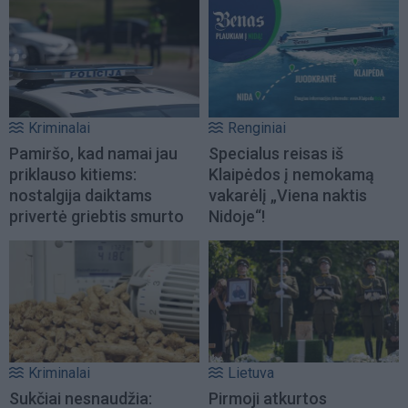
Kriminalai
Renginiai
Pamiršo, kad namai jau
Specialus reisas iš
priklauso kitiems:
Klaipėdos į nemokamą
nostalgija daiktams
vakarėlį „Viena naktis
privertė griebtis smurto
Nidoje“!
Kriminalai
Lietuva
Sukčiai nesnaudžia:
Pirmoji atkurtos