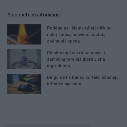
Šiuo metu skaitomiausi
Padegėjas į kiemą tyliai įsliūkino
naktį: tamsą nušvietė pastatą
apėmusi liepsna
Plaukai mažiau riebaluosis: į
šampūną tereikia įberti vieną
ingredientą
Dingo ne tik banko kortelė: ištuštėjo
ir banko sąskaita