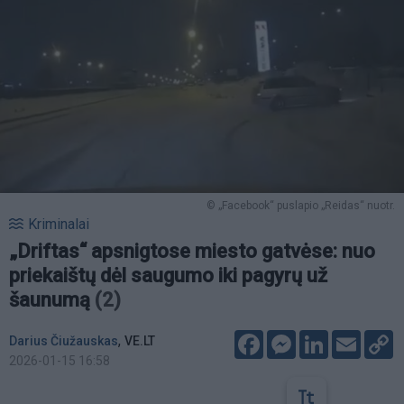
© „Facebook“ puslapio „Reidas“ nuotr.
Kriminalai
„Driftas“ apsnigtose miesto gatvėse: nuo
priekaištų dėl saugumo iki pagyrų už
šaunumą
(2)
Facebook
Messenger
LinkedIn
Email
C
,
Darius Čiužauskas
VE.LT
L
2026-01-15 16:58