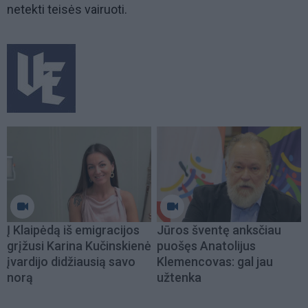
netekti teisės vairuoti.
Į Klaipėdą iš emigracijos
Jūros šventę anksčiau
grįžusi Karina Kučinskienė
puošęs Anatolijus
įvardijo didžiausią savo
Klemencovas: gal jau
norą
užtenka