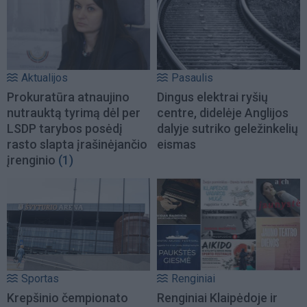
Aktualijos
Pasaulis
Prokuratūra atnaujino
Dingus elektrai ryšių
nutrauktą tyrimą dėl per
centre, didelėje Anglijos
LSDP tarybos posėdį
dalyje sutriko geležinkelių
rasto slapta įrašinėjančio
eismas
įrenginio
(1)
Sportas
Renginiai
Krepšinio čempionato
Renginiai Klaipėdoje ir