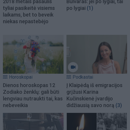
2018 metais pasaulis
Bulvaras: jei po lygiai, tai
tyliai pasikeitė visiems
po lygiai
(1)
laikams, bet to beveik
niekas nepastebėjo
Horoskopai
Podkastai
Dienos horoskopas 12
Į Klaipėdą iš emigracijos
Zodiako ženklų: gali būti
grįžusi Karina
lengviau nutraukti tai, kas
Kučinskienė įvardijo
nebeveikia
didžiausią savo norą
(3)