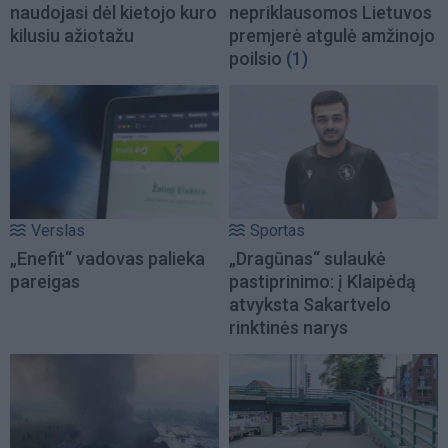
naudojasi dėl kietojo kuro
nepriklausomos Lietuvos
kilusiu ažiotažu
premjerė atgulė amžinojo
poilsio
(1)
Verslas
Sportas
„Enefit“ vadovas palieka
„Dragūnas“ sulaukė
pareigas
pastiprinimo: į Klaipėdą
atvyksta Sakartvelo
rinktinės narys