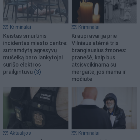
Kriminalai
Kriminalai
Keistas smurtinis
Kraupi avarija prie
incidentas miesto centre:
Vilniaus atėmė tris
sutramdytą agresyvų
brangiausius žmones:
mušeiką baro lankytojai
pranešė, kaip bus
surišo elektros
atsisveikinama su
prailgintuvu
(3)
mergaite, jos mama ir
močiute
Aktualijos
Kriminalai