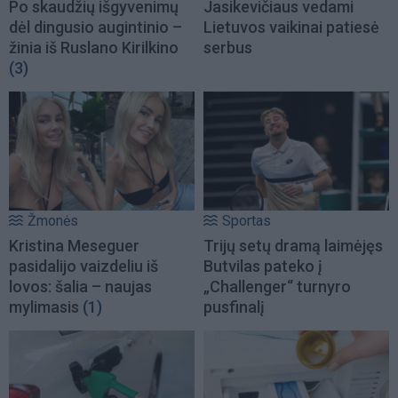
Po skaudžių išgyvenimų
Jasikevičiaus vedami
dėl dingusio augintinio –
Lietuvos vaikinai patiesė
žinia iš Ruslano Kirilkino
serbus
(3)
Žmonės
Sportas
Kristina Meseguer
Trijų setų dramą laimėjęs
pasidalijo vaizdeliu iš
Butvilas pateko į
lovos: šalia – naujas
„Challenger“ turnyro
mylimasis
(1)
pusfinalį