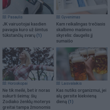
Pasaulis
Gyvenimas
JK vairuotojai kasdien
Kam reikalingas trečiasis
pavagia kuro už šimtus
skalbimo mašinos
tūkstančių svarų
(1)
skyrelis: daugelis jį
sumaišo
Horoskopai
Laisvalaikis
Ne tik meilė, bet ir noras
Kas nutiks organizmui, jei
sukurti šeimą: šių
alų gersite kiekvieną
Zodiako ženklų moterys
dieną
(1)
greitai tampa žmonomis