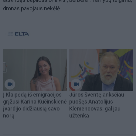
dronas pavojaus nekėlė.
Į Klaipėdą iš emigracijos
Jūros šventę anksčiau
grįžusi Karina Kučinskienė
puošęs Anatolijus
įvardijo didžiausią savo
Klemencovas: gal jau
norą
užtenka