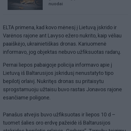
nuodai
ELTA primena, kad kovo mėnesį į Lietuvą įskrido ir
Varėnos rajone ant Lavyso ežero nukrito, kaip vėliau
paaiškėjo, ukrainietiškas dronas. Kariuomenė
informavo, jog objektas nebuvo užfiksuotas radarų.
Pernai liepos pabaigoje policija informavo apie į
Lietuvą iš Baltarusijos įskridusį nenustatyto tipo
bepilotį orlaivį. Nukritęs dronas su pritaisytu
sprogstamuoju užtaisu buvo rastas Jonavos rajone
esančiame poligone.
Panašus atvejis buvo užfiksuotas ir liepos 10 d –
tuomet šalies oro erdvę pažeidė iš Baltarusijos
atskridęs bepilotis orlaivis „Gerbera“. Tarnybų teigimu,