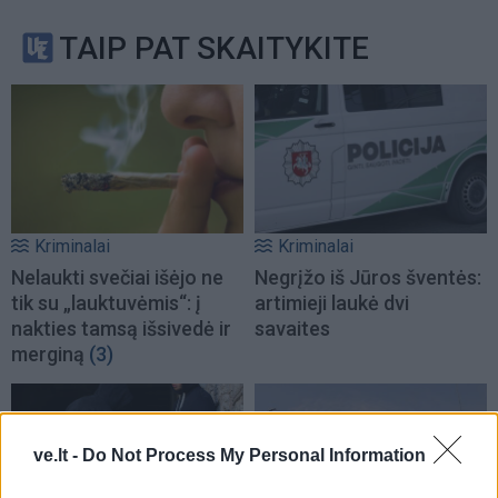
TAIP PAT SKAITYKITE
Kriminalai
Kriminalai
Nelaukti svečiai išėjo ne
Negrįžo iš Jūros šventės:
tik su „lauktuvėmis“: į
artimieji laukė dvi
nakties tamsą išsivedė ir
savaites
merginą
(3)
ve.lt -
Do Not Process My Personal Information