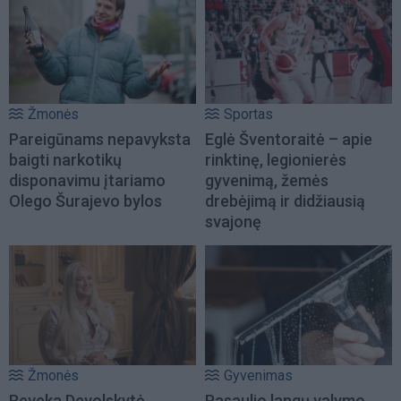
Žmonės
Sportas
Pareigūnams nepavyksta
Eglė Šventoraitė – apie
baigti narkotikų
rinktinę, legionierės
disponavimu įtariamo
gyvenimą, žemės
Olego Šurajevo bylos
drebėjimą ir didžiausią
svajonę
Žmonės
Gyvenimas
Reveka Devolskytė
Pasaulio langų valymo