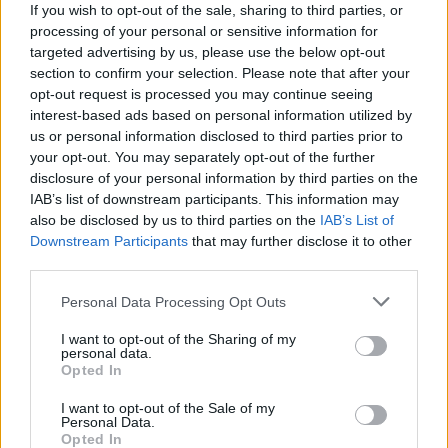
If you wish to opt-out of the sale, sharing to third parties, or
processing of your personal or sensitive information for
Kriminalai
Kriminalai
targeted advertising by us, please use the below opt-out
Dviem Klaipėdos
„Fūristas“ į judrią
section to confirm your selection. Please note that after your
gimnazistams už kanapių
sankryžą įlėkė „ant
opt-out request is processed you may continue seeing
pagrobimą ir platinimą –
rankinio“: vilkiko
interest-based ads based on personal information utilized by
us or personal information disclosed to third parties prior to
lygtinis laisvės atėmimas
puspriekabės ratai pakilo
your opt-out. You may separately opt-out of the further
į orą
(7)
disclosure of your personal information by third parties on the
IAB’s list of downstream participants. This information may
also be disclosed by us to third parties on the
IAB’s List of
Downstream Participants
that may further disclose it to other
third parties.
Personal Data Processing Opt Outs
Kriminalai
Kriminalai
I want to opt-out of the Sharing of my
personal data.
Niekšui panižo rankos:
Traukia it bites prie
Opted In
sumušė sugyventinę, o
medaus: kurorte vėl
vėliau ir jos nepilnametę
ištuštino žaidimų
I want to opt-out of the Sale of my
Personal Data.
dukrą
(2)
automatus
(1)
Opted In