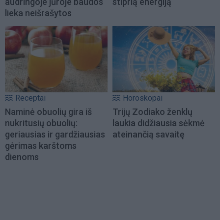
audringoje jūroje baudos
stiprią energiją
lieka neišrašytos
Receptai
Horoskopai
Naminė obuolių gira iš
Trijų Zodiako ženklų
nukritusių obuolių:
laukia didžiausia sėkmė
geriausias ir gardžiausias
ateinančią savaitę
gėrimas karštoms
dienoms