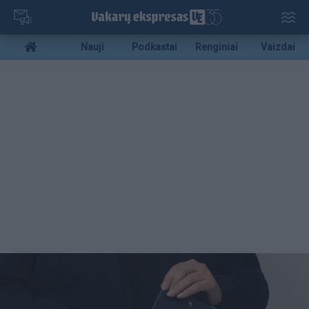
Pereiti
į
pagrindinį
Mobile
Nauji
Podkastai
Renginiai
Vaizdai
turinį
menu
bottom