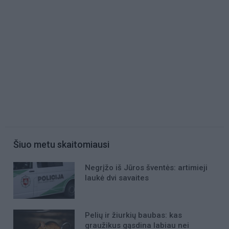
Šiuo metu skaitomiausi
Negrįžo iš Jūros šventės: artimieji
laukė dvi savaites
Pelių ir žiurkių baubas: kas
graužikus gąsdina labiau nei