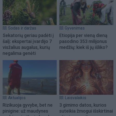
Sodas ir daržas
Gyvenimas
Sekatorių geriau padėti į
Etiopija per vieną dieną
šalį: ekspertai įvardijo 7
pasodino 353 milijonus
visžalius augalus, kurių
medžių: kiek iš jų išliko?
negalima genėti
Aktualijos
Laisvalaikis
Rizikuoja gyvybe, bet ne
3 gimimo datos, kurios
pinigine: už maudynes
suteikia žmogui išskirtinai