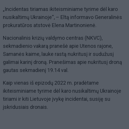
„Incidentas tiriamas ikiteisminiame tyrime dėl karo
nusikaltimų Ukrainoje“, – Eltą informavo Generalinės
prokuratūros atstovė Elena Martinonienė.
Nacionalinis krizių valdymo centras (NKVC),
sekmadienio vakarą pranešė apie Utenos rajone,
Samanės kaime, lauke rastą nukritusį ir sudužusį
galimai karinį droną. Pranešimas apie nukritusį droną
gautas sekmadienį 19.14 val.
Kaip vienas iš epizodų 2022 m. pradėtame
ikiteisminiame tyrime dėl karo nusikaltimų Ukrainoje
tiriami ir kiti Lietuvoje įvykę incidentai, susiję su
įskridusiais dronais.