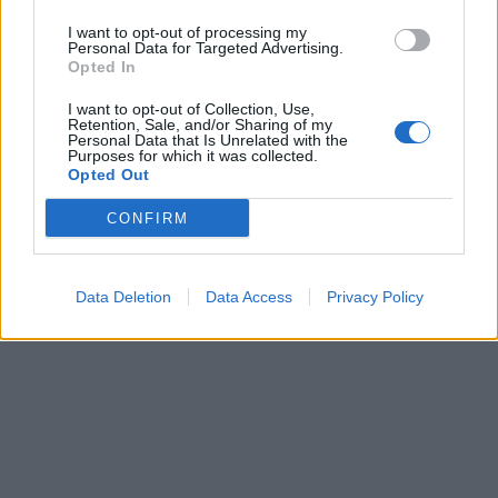
I want to opt-out of processing my
Personal Data for Targeted Advertising.
Opted In
I want to opt-out of Collection, Use,
Retention, Sale, and/or Sharing of my
Personal Data that Is Unrelated with the
Purposes for which it was collected.
Kriminalai
Kriminalai
Opted Out
Paramediko nužudymo
Užsidegė lauko pavėsinė:
CONFIRM
byloje į laisvę paleistas
vos be namų neliko
vienas įtariamųjų
(3)
keturios šeimos
Data Deletion
Data Access
Privacy Policy