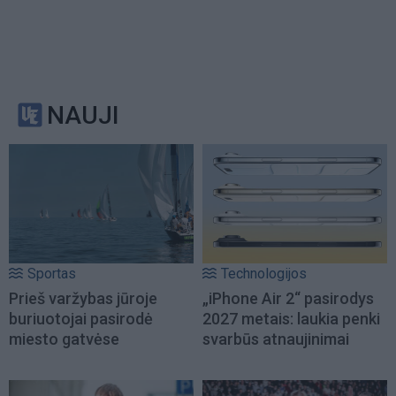
NAUJI
Sportas
Technologijos
Prieš varžybas jūroje
„iPhone Air 2“ pasirodys
buriuotojai pasirodė
2027 metais: laukia penki
miesto gatvėse
svarbūs atnaujinimai