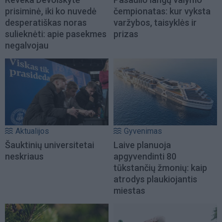
prisiminė, iki ko nuvedė
čempionatas: kur vyksta
desperatiškas noras
varžybos, taisyklės ir
sulieknėti: apie pasekmes
prizas
negalvojau
Aktualijos
Gyvenimas
Šauktinių universitetai
Laive planuoja
neskriaus
apgyvendinti 80
tūkstančių žmonių: kaip
atrodys plaukiojantis
miestas