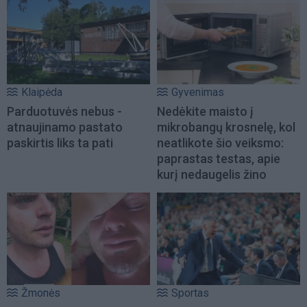
Klaipėda
Gyvenimas
Parduotuvės nebus -
Nedėkite maisto į
atnaujinamo pastato
mikrobangų krosnelę, kol
paskirtis liks ta pati
neatlikote šio veiksmo:
paprastas testas, apie
kurį nedaugelis žino
Žmonės
Sportas