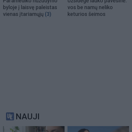
Paramediko nužudymo
Užsidegė lauko pavėsinė:
byloje į laisvę paleistas
vos be namų neliko
vienas įtariamųjų
(3)
keturios šeimos
NAUJI