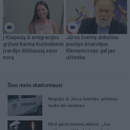
Į Klaipėdą iš emigracijos
Jūros šventę anksčiau
grįžusi Karina Kučinskienė
puošęs Anatolijus
įvardijo didžiausią savo
Klemencovas: gal jau
norą
užtenka
Šiuo metu skaitomiausi
Negrįžo iš Jūros šventės: artimieji
laukė dvi savaites
Mirė garsi lietuvių aktorė: „Jos