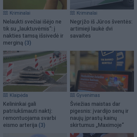
Kriminalai
Kriminalai
Nelaukti svečiai išėjo ne
Negrįžo iš Jūros šventės:
tik su „lauktuvėmis“: į
artimieji laukė dvi
nakties tamsą išsivedė ir
savaites
merginą
(3)
Klaipėda
Gyvenimas
Kelininkai gali
Šviežias maistas dar
patriukšmauti naktį:
pigesnis: įvardijo senų ir
remontuojama svarbi
naujų įprastų kainų
eismo arterija
(3)
skirtumus „Maximoje“