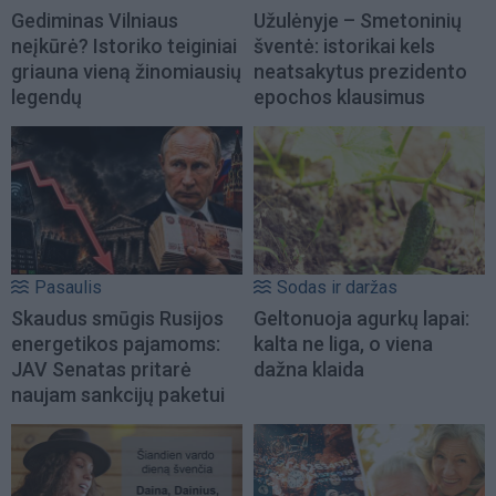
Gediminas Vilniaus
Užulėnyje – Smetoninių
neįkūrė? Istoriko teiginiai
šventė: istorikai kels
griauna vieną žinomiausių
neatsakytus prezidento
legendų
epochos klausimus
Pasaulis
Sodas ir daržas
Skaudus smūgis Rusijos
Geltonuoja agurkų lapai:
energetikos pajamoms:
kalta ne liga, o viena
JAV Senatas pritarė
dažna klaida
naujam sankcijų paketui