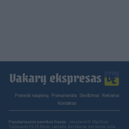
Load
More
Footer
Pranešk naujieną
Prenumerata
Skelbimai
Reklama
menu
Kontaktai
Populiariausios paieškos frazės:
ekoplanet.lt
KlipShop
Topbeauty
FS 25 Mods
camelia
Ket bilietai
ket testai
esta