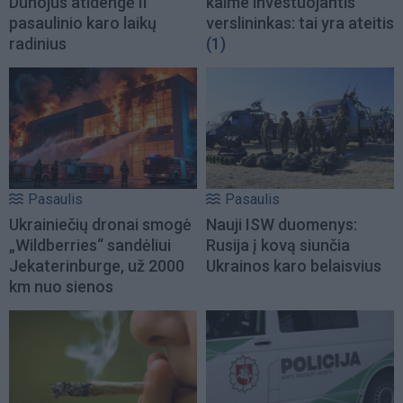
Dunojus atidengė II
kaime investuojantis
pasaulinio karo laikų
verslininkas: tai yra ateitis
radinius
(1)
Pasaulis
Pasaulis
Ukrainiečių dronai smogė
Nauji ISW duomenys:
„Wildberries“ sandėliui
Rusija į kovą siunčia
Jekaterinburge, už 2000
Ukrainos karo belaisvius
km nuo sienos