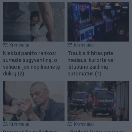
Kriminalai
Kriminalai
Niekšui panižo rankos:
Traukia it bites prie
sumušė sugyventinę, o
medaus: kurorte vėl
vėliau ir jos nepilnametę
ištuštino žaidimų
dukrą
(2)
automatus
(1)
Kriminalai
Kriminalai