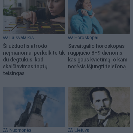
Laisvalaikis
Horoskopai
Ši užduotis atrodo
Savaitgalio horoskopas
neįmanoma: perkelkite tik
rugpjūčio 8–9 dienoms:
du degtukus, kad
kas gaus kvietimą, o kam
skaičiavimas taptų
norėsis išjungti telefoną
teisingas
Nuomonės
Lietuva