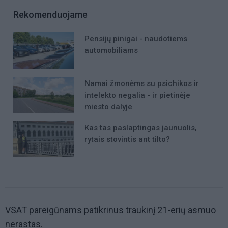
Rekomenduojame
Pensijų pinigai - naudotiems
automobiliams
Namai žmonėms su psichikos ir
intelekto negalia - ir pietinėje
miesto dalyje
Kas tas paslaptingas jaunuolis,
rytais stovintis ant tilto?
VSAT pareigūnams patikrinus traukinį 21-erių asmuo
nerastas.