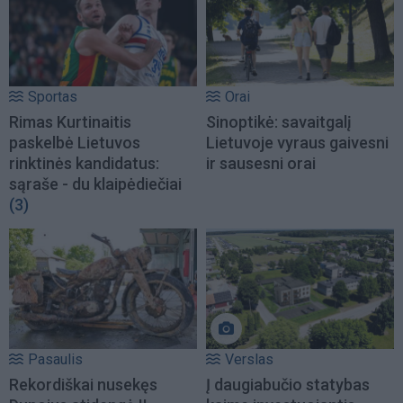
Sportas
Orai
Rimas Kurtinaitis
Sinoptikė: savaitgalį
paskelbė Lietuvos
Lietuvoje vyraus gaivesni
rinktinės kandidatus:
ir sausesni orai
sąraše - du klaipėdiečiai
(3)
Pasaulis
Verslas
Rekordiškai nusekęs
Į daugiabučio statybas