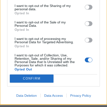
I want to opt-out of the Sharing of my
Kriminalai
Kriminalai
personal data.
Opted In
Nelaukti svečiai išėjo ne
Negrįžo iš Jūros šventės:
tik su „lauktuvėmis“: į
artimieji laukė dvi
I want to opt-out of the Sale of my
Personal Data.
nakties tamsą išsivedė ir
savaites
Opted In
merginą
(3)
I want to opt-out of processing my
Personal Data for Targeted Advertising.
Opted In
I want to opt-out of Collection, Use,
Retention, Sale, and/or Sharing of my
Personal Data that Is Unrelated with the
Purposes for which it was collected.
Opted Out
Kriminalai
Kriminalai
CONFIRM
Dviem Klaipėdos
„Fūristas“ į judrią
gimnazistams už kanapių
sankryžą įlėkė „ant
pagrobimą ir platinimą –
rankinio“: vilkiko
Data Deletion
Data Access
Privacy Policy
lygtinis laisvės atėmimas
puspriekabės ratai pakilo
į orą
(7)