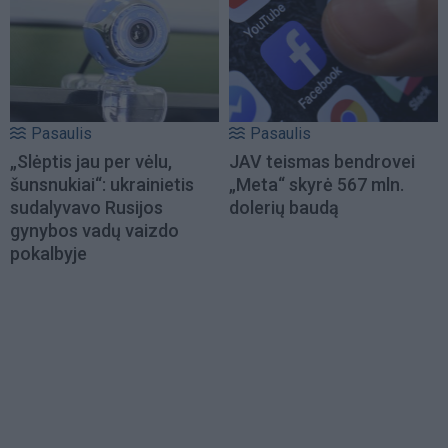
Pasaulis
Pasaulis
„Slėptis jau per vėlu,
JAV teismas bendrovei
šunsnukiai“: ukrainietis
„Meta“ skyrė 567 mln.
sudalyvavo Rusijos
dolerių baudą
gynybos vadų vaizdo
pokalbyje