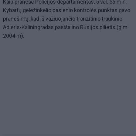
Kaip pranešė Policijos departamentas, 5 val. 56 min.
Kybartų geležinkelio pasienio kontrolės punktas gavo
pranešimą, kad iš važiuojančio tranzitinio traukinio
Adleris-Kaliningradas pasišalino Rusijos pilietis (gim.
2004 m).