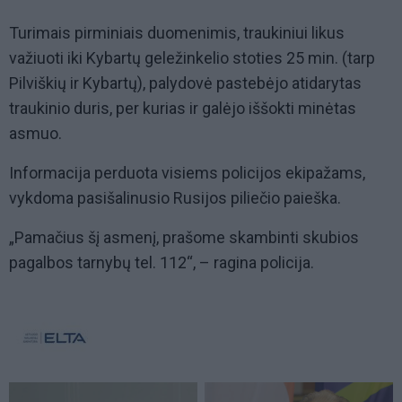
Turimais pirminiais duomenimis, traukiniui likus
važiuoti iki Kybartų geležinkelio stoties 25 min. (tarp
Pilviškių ir Kybartų), palydovė pastebėjo atidarytas
traukinio duris, per kurias ir galėjo iššokti minėtas
asmuo.
Informacija perduota visiems policijos ekipažams,
vykdoma pasišalinusio Rusijos piliečio paieška.
„Pamačius šį asmenį, prašome skambinti skubios
pagalbos tarnybų tel. 112“, – ragina policija.