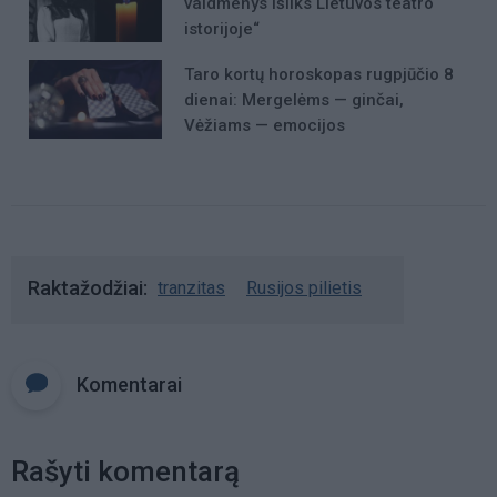
vaidmenys išliks Lietuvos teatro
istorijoje“
Taro kortų horoskopas rugpjūčio 8
dienai: Mergelėms — ginčai,
Vėžiams — emocijos
Raktažodžiai
tranzitas
Rusijos pilietis
Komentarai
Rašyti komentarą