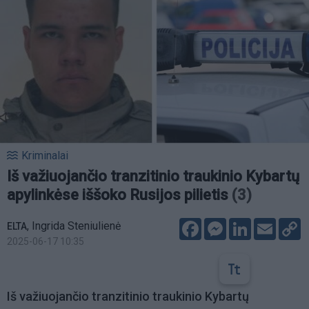
Kriminalai
Iš važiuojančio tranzitinio traukinio Kybartų
apylinkėse iššoko Rusijos pilietis
(3)
Facebook
Messenger
LinkedIn
Email
C
,
Ingrida Steniulienė
ELTA
L
2025-06-17 10:35
Iš važiuojančio tranzitinio traukinio Kybartų