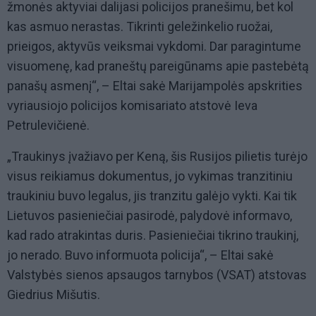
žmonės aktyviai dalijasi policijos pranešimu, bet kol
kas asmuo nerastas. Tikrinti geležinkelio ruožai,
prieigos, aktyvūs veiksmai vykdomi. Dar paragintume
visuomenę, kad praneštų pareigūnams apie pastebėtą
panašų asmenį“, – Eltai sakė Marijampolės apskrities
vyriausiojo policijos komisariato atstovė Ieva
Petrulevičienė.
„Traukinys įvažiavo per Keną, šis Rusijos pilietis turėjo
visus reikiamus dokumentus, jo vykimas tranzitiniu
traukiniu buvo legalus, jis tranzitu galėjo vykti. Kai tik
Lietuvos pasieniečiai pasirodė, palydovė informavo,
kad rado atrakintas duris. Pasieniečiai tikrino traukinį,
jo nerado. Buvo informuota policija“, – Eltai sakė
Valstybės sienos apsaugos tarnybos (VSAT) atstovas
Giedrius Mišutis.