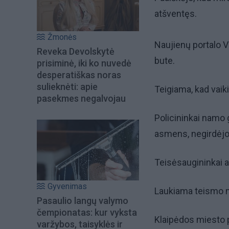
atšventęs.
Žmonės
Naujienų portalo 
Reveka Devolskytė
bute.
prisiminė, iki ko nuvedė
desperatiškas noras
sulieknėti: apie
Teigiama, kad vaik
pasekmes negalvojau
Policininkai namo 
asmens, negirdėjo i
Teisėsaugininkai ai
Gyvenimas
Laukiama teismo m
Pasaulio langų valymo
čempionatas: kur vyksta
Klaipėdos miesto 
varžybos, taisyklės ir