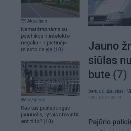
Aktualijos
Namai žmonėms su
psichikos ir intelekto
Jauno ž
negalia - ir pietinėje
miesto dalyje
(10)
siūlas n
bute
(7)
,
Darius Čiužauskas
V
2026-03-31 08:49
Klaipėda
Kas tas paslaptingas
jaunuolis, rytais stovintis
Pajūrio polic
ant tilto?
(10)