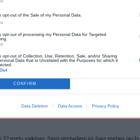
In
o opt-out of the Sale of my Personal Data.
In
to opt-out of processing my Personal Data for Targeted
ing.
In
omiausi
o opt-out of Collection, Use, Retention, Sale, and/or Sharing
ersonal Data that Is Unrelated with the Purposes for which it
lected.
Out
Negrįžo iš Jūros šventės: artimieji laukė dvi savaites
CONFIRM
Pelių ir žiurkių baubas: kas graužikus gąsdina labiau ne
nuodai
Data Deletion
Data Access
Privacy Policy
ė 22 metų vaikinas. Savo gimtadienį jis šiais metais jau b