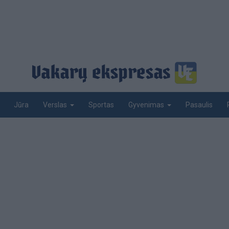
Jūra
Sportas
Pasaulis
Verslas
Gyvenimas