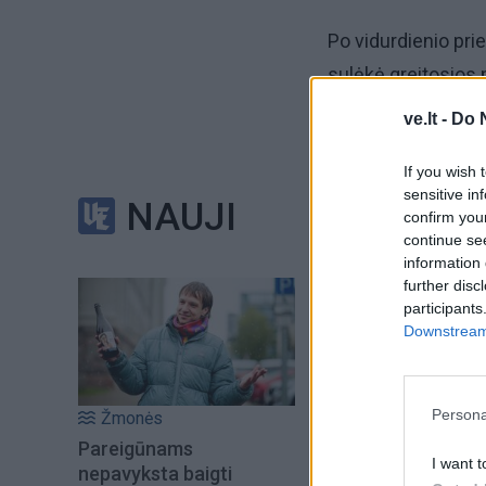
Po vidurdienio pr
sulėkė greitosios 
ve.lt -
Do 
Liudininkų teigimu
brigados.
If you wish 
sensitive in
NAUJI
confirm you
Sujudimo priežast
continue se
nerodančio jaunuol
information 
further disc
Apie 13 val. konst
participants
Downstream 
Persona
Žmonės
Pareigūnams
I want t
nepavyksta baigti