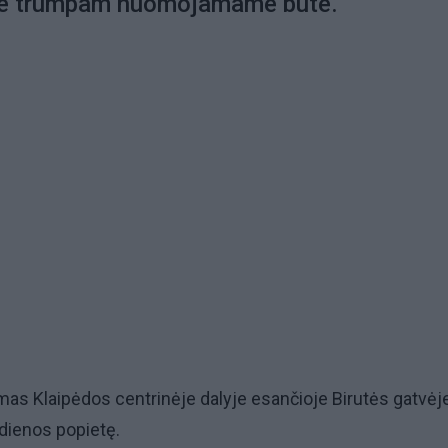
je trumpam nuomojamame bute.
s Klaipėdos centrinėje dalyje esančioje Birutės gatvėj
dienos popietę.