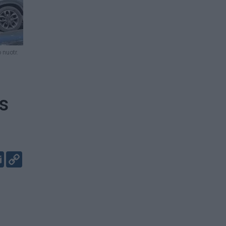
 nuotr.
s
er
kedIn
Email
Copy
Link