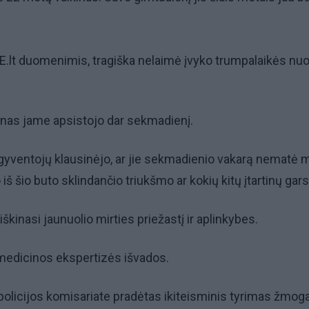
VE.lt duomenimis, tragiška nelaimė įvyko trumpalaikės n
inas jame apsistojo dar sekmadienį.
gyventojų klausinėjo, ar jie sekmadienio vakarą nematė 
š šio buto sklindančio triukšmo ar kokių kitų įtartinų gars
škinasi jaunuolio mirties priežastį ir aplinkybes.
edicinos ekspertizės išvados.
policijos komisariate pradėtas ikiteisminis tyrimas žmog