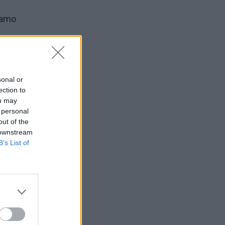
namo
sonal or
ection to
ou may
mių
 personal
ėjo.
out of the
 downstream
B’s List of