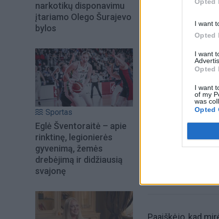
Opted 
narkotikų disponavimu
įtariamo Olego Šurajevo
I want t
bylos
Opted 
I want 
Advertis
Opted 
Šiuo metu skait
I want t
of my P
was col
Opted 
Sportas
Eglė Šventoraitė – apie
rinktinę, legionierės
gyvenimą, žemės
drebėjimą ir didžiausią
svajonę
Paaiškėjo, kad mir