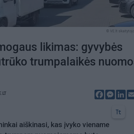
© VE.lt skaitytojo
mogaus likimas: gyvybės
utrūko trumpalaikės nuomo
Facebook
Messeng
Lin
E.LT
ininkai aiškinasi, kas įvyko viename