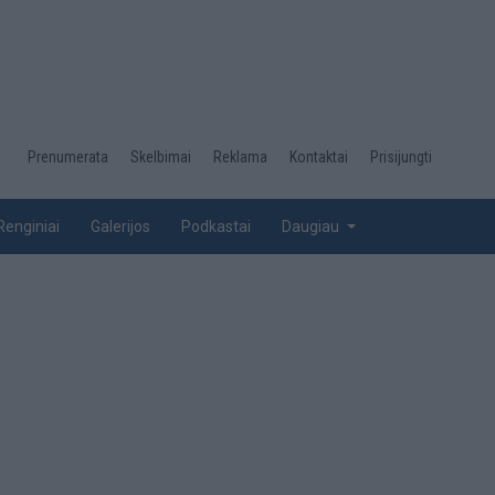
Desktop
Prenumerata
Skelbimai
Reklama
Kontaktai
Prisijungti
menu
top
Renginiai
Galerijos
Podkastai
Daugiau