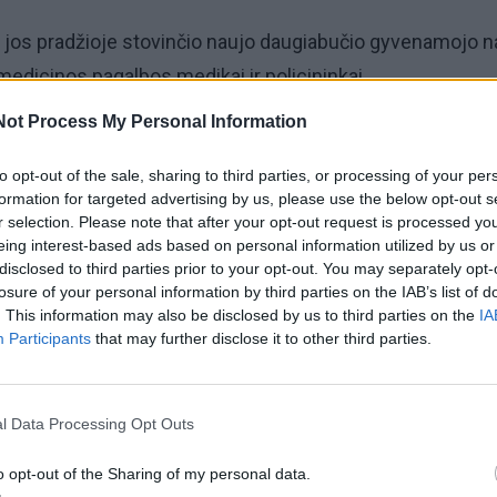
ie jos pradžioje stovinčio naujo daugiabučio gyvenamojo 
medicinos pagalbos medikai ir policininkai.
Not Process My Personal Information
, atvyko dvi greitosios medicininės pagalbos tarnybos
to opt-out of the sale, sharing to third parties, or processing of your per
formation for targeted advertising by us, please use the below opt-out s
r selection. Please note that after your opt-out request is processed y
is - viename bute, kambaryje, rastas jokių gyvybės požy
eing interest-based ads based on personal information utilized by us or
io kūnas. Greitosios medikai jam jau niekuo padėti negal
disclosed to third parties prior to your opt-out. You may separately opt-
losure of your personal information by third parties on the IAB’s list of
atuota jauno žmogaus mirtis.
. This information may also be disclosed by us to third parties on the
IA
Participants
that may further disclose it to other third parties.
l Data Processing Opt Outs
o opt-out of the Sharing of my personal data.