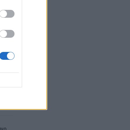
i
uvo