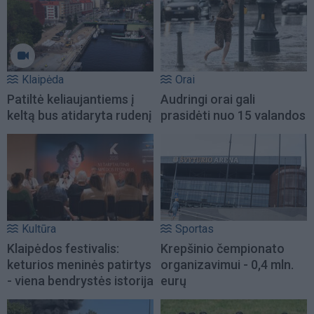
Klaipėda
Orai
Patiltė keliaujantiems į
Audringi orai gali
keltą bus atidaryta rudenį
prasidėti nuo 15 valandos
Kultūra
Sportas
Klaipėdos festivalis:
Krepšinio čempionato
keturios meninės patirtys
organizavimui - 0,4 mln.
- viena bendrystės istorija
eurų