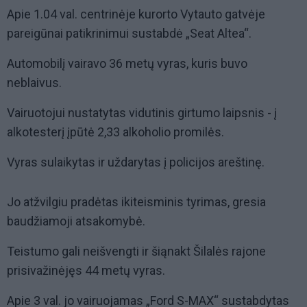
Apie 1.04 val. centrinėje kurorto Vytauto gatvėje
pareigūnai patikrinimui sustabdė „Seat Altea“.
Automobilį vairavo 36 metų vyras, kuris buvo
neblaivus.
Vairuotojui nustatytas vidutinis girtumo laipsnis - į
alkotesterį įpūtė 2,33 alkoholio promilės.
Vyras sulaikytas ir uždarytas į policijos areštinę.
Jo atžvilgiu pradėtas ikiteisminis tyrimas, gresia
baudžiamoji atsakomybė.
Teistumo gali neišvengti ir šiąnakt Šilalės rajone
prisivažinėjęs 44 metų vyras.
Apie 3 val. jo vairuojamas „Ford S-MAX“ sustabdytas