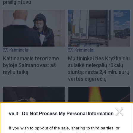
prailgintuvu
Kriminalai
Kriminalai
Kaltinamasis terorizmo
Muitininkai ties Kryžkalniu
byloje Salmanovas: aš
sulaikė nelegalių rūkalų
myliu taiką
siuntą: rasta 2,4 mln. eurų
vertės cigarečių
ve.lt -
Do Not Process My Personal Information
Kriminalai
Kriminalai
If you wish to opt-out of the sale, sharing to third parties, or