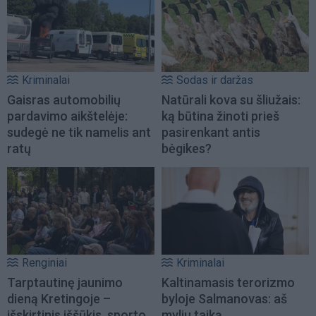
Kriminalai
Sodas ir daržas
Gaisras automobilių
Natūrali kova su šliužais:
pardavimo aikštelėje:
ką būtina žinoti prieš
sudegė ne tik namelis ant
pasirenkant antis
ratų
bėgikes?
Renginiai
Kriminalai
Tarptautinę jaunimo
Kaltinamasis terorizmo
dieną Kretingoje –
byloje Salmanovas: aš
išskirtinis iššūkis, sporto
myliu taiką