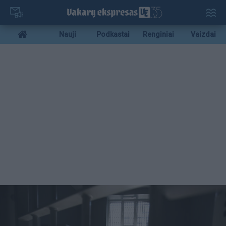
Pereiti
į
pagrindinį
Mobile
Nauji
Podkastai
Renginiai
Vaizdai
turinį
menu
bottom