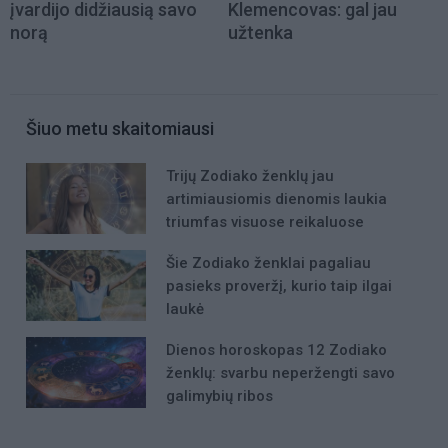
įvardijo didžiausią savo
Klemencovas: gal jau
norą
užtenka
Šiuo metu skaitomiausi
Trijų Zodiako ženklų jau
artimiausiomis dienomis laukia
triumfas visuose reikaluose
Šie Zodiako ženklai pagaliau
pasieks proveržį, kurio taip ilgai
laukė
Dienos horoskopas 12 Zodiako
ženklų: svarbu neperžengti savo
galimybių ribos