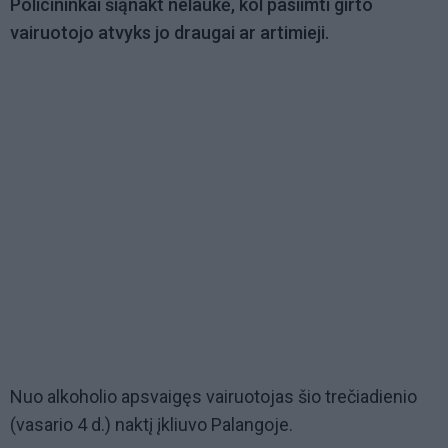
Policininkai šiąnakt nelaukė, kol pasiimti girto
vairuotojo atvyks jo draugai ar artimieji.
Nuo alkoholio apsvaigęs vairuotojas šio trečiadienio
(vasario 4 d.) naktį įkliuvo Palangoje.