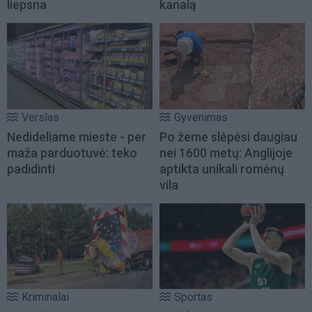
liepsna
kanalą
Verslas
Gyvenimas
Nedideliame mieste - per
Po žeme slėpėsi daugiau
maža parduotuvė: teko
nei 1600 metų: Anglijoje
padidinti
aptikta unikali romėnų
vila
Kriminalai
Sportas