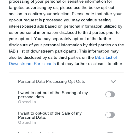
processing of your personal or sensitive information for
Informacija apie Rusijoje
Padegėjas į kiemą tyliai
targeted advertising by us, please use the below opt-out
už šnipinėjimą nuteistą
įsliūkino naktį: tamsą
section to confirm your selection. Please note that after your
Lietuvos pilietį žvalgybai
nušvietė pastatą apėmusi
opt-out request is processed you may continue seeing
yra žinoma
liepsna
interest-based ads based on personal information utilized by
us or personal information disclosed to third parties prior to
your opt-out. You may separately opt-out of the further
disclosure of your personal information by third parties on the
IAB’s list of downstream participants. This information may
also be disclosed by us to third parties on the
IAB’s List of
Downstream Participants
that may further disclose it to other
third parties.
Kriminalai
Kriminalai
Laukinis ir naminis: stirna
Neatidus vairuotojas
Personal Data Processing Opt Outs
pakliuvo į žvejų tinklus,
magistralėje taranavo
karvė įkrito į melioracinį
kelininkus: sužalotas
I want to opt-out of the Sharing of my
personal data.
kanalą
avarijos kaltininkas
Opted In
atsidūrė ligoninėje
I want to opt-out of the Sale of my
Personal Data.
Opted In