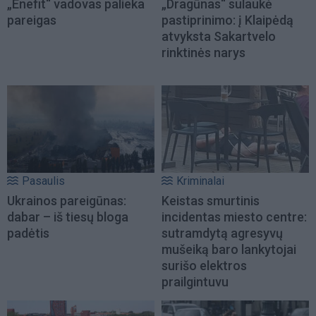
„Enefit“ vadovas palieka
„Dragūnas“ sulaukė
pareigas
pastiprinimo: į Klaipėdą
atvyksta Sakartvelo
rinktinės narys
Pasaulis
Kriminalai
Ukrainos pareigūnas:
Keistas smurtinis
dabar – iš tiesų bloga
incidentas miesto centre:
padėtis
sutramdytą agresyvų
mušeiką baro lankytojai
surišo elektros
prailgintuvu