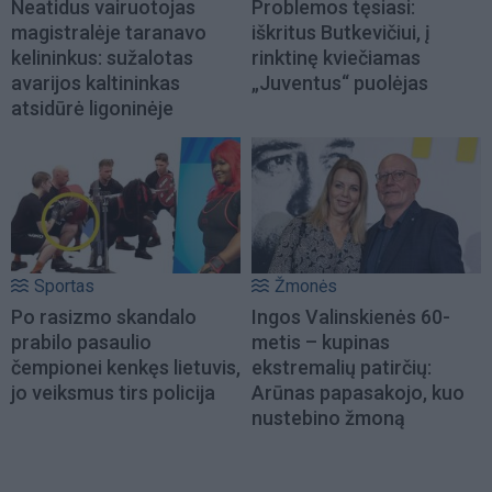
Neatidus vairuotojas
Problemos tęsiasi:
magistralėje taranavo
iškritus Butkevičiui, į
kelininkus: sužalotas
rinktinę kviečiamas
avarijos kaltininkas
„Juventus“ puolėjas
atsidūrė ligoninėje
Sportas
Žmonės
Po rasizmo skandalo
Ingos Valinskienės 60-
prabilo pasaulio
metis – kupinas
čempionei kenkęs lietuvis,
ekstremalių patirčių:
jo veiksmus tirs policija
Arūnas papasakojo, kuo
nustebino žmoną