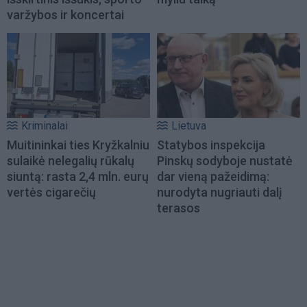
varžybos ir koncertai
Kriminalai
Lietuva
Muitininkai ties Kryžkalniu
Statybos inspekcija
sulaikė nelegalių rūkalų
Pinskų sodyboje nustatė
siuntą: rasta 2,4 mln. eurų
dar vieną pažeidimą:
vertės cigarečių
nurodyta nugriauti dalį
terasos