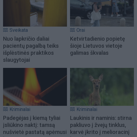
Sveikata
Orai
Nuo lapkričio daliai
Ketvirtadienio popietę
pacientų pagalbą teiks
šioje Lietuvos vietoje
išplėstinės praktikos
galimas škvalas
slaugytojai
Kriminalai
Kriminalai
Padegėjas į kiemą tyliai
Laukinis ir naminis: stirna
įsliūkino naktį: tamsą
pakliuvo į žvejų tinklus,
nušvietė pastatą apėmusi
karvė įkrito į melioracinį