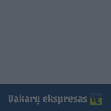
Load
More