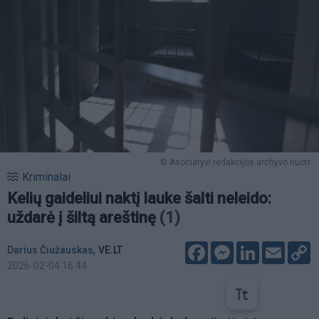
© Asociatyvi redakcijos archyvo nuotr.
Kriminalai
Kelių gaideliui naktį lauke šalti neleido:
uždarė į šiltą areštinę
(1)
Facebook
Messenger
LinkedIn
Email
C
,
Darius Čiužauskas
VE.LT
L
2026-02-04 16:44