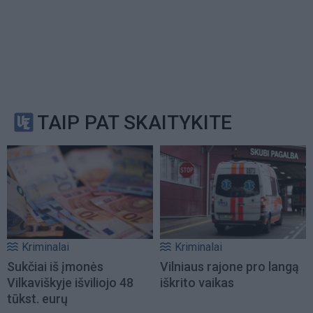
TAIP PAT SKAITYKITE
Kriminalai
Kriminalai
Sukčiai iš įmonės
Vilniaus rajone pro langą
Vilkaviškyje išviliojo 48
iškrito vaikas
tūkst. eurų