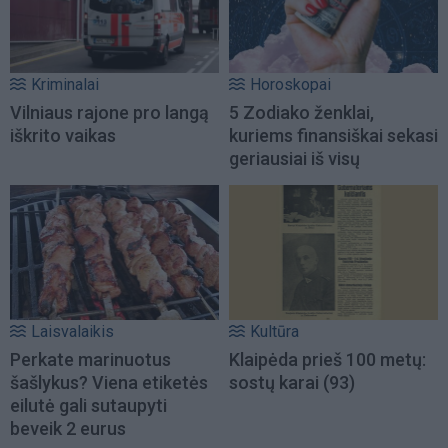
Kriminalai
Horoskopai
Vilniaus rajone pro langą
5 Zodiako ženklai,
iškrito vaikas
kuriems finansiškai sekasi
geriausiai iš visų
Laisvalaikis
Kultūra
Perkate marinuotus
Klaipėda prieš 100 metų:
šašlykus? Viena etiketės
sostų karai (93)
eilutė gali sutaupyti
beveik 2 eurus