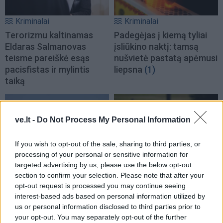
Kriminalai
Kriminalai
Terorizmu kaltinamas
Padegėjas į kiemą tyliai
Eldaras Salmanovas
įsliūkino naktį: tamsą
teisme pareiškė esąs
nušvietė pastatą apėmusi
pacisfistas ir mylintis
liepsna
(1)
taiką
ve.lt -
Do Not Process My Personal Information
If you wish to opt-out of the sale, sharing to third parties, or
processing of your personal or sensitive information for
targeted advertising by us, please use the below opt-out
Kriminalai
Kriminalai
section to confirm your selection. Please note that after your
Muitininko Dulaičio
Pamiršo, kad namai jau
opt-out request is processed you may continue seeing
pasekėjas nušovė gandrą
priklauso kitiems:
interest-based ads based on personal information utilized by
(3)
nostalgija daiktams
us or personal information disclosed to third parties prior to
privertė griebtis smurto
your opt-out. You may separately opt-out of the further