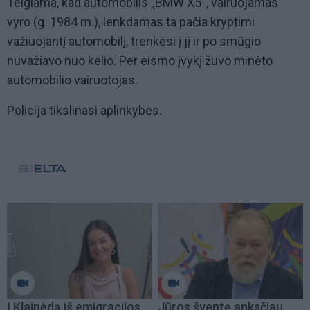
Teigiama, kad automobilis „BMW X5“, vairuojamas
vyro (g. 1984 m.), lenkdamas ta pačia kryptimi
važiuojantį automobilį, trenkėsi į jį ir po smūgio
nuvažiavo nuo kelio. Per eismo įvykį žuvo minėto
automobilio vairuotojas.
Policija tikslinasi aplinkybes.
Į Klaipėdą iš emigracijos
Jūros šventę anksčiau