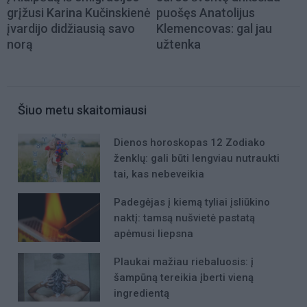
grįžusi Karina Kučinskienė
puošęs Anatolijus
įvardijo didžiausią savo
Klemencovas: gal jau
norą
užtenka
Šiuo metu skaitomiausi
Dienos horoskopas 12 Zodiako
ženklų: gali būti lengviau nutraukti
tai, kas nebeveikia
Padegėjas į kiemą tyliai įsliūkino
naktį: tamsą nušvietė pastatą
apėmusi liepsna
Plaukai mažiau riebaluosis: į
šampūną tereikia įberti vieną
ingredientą