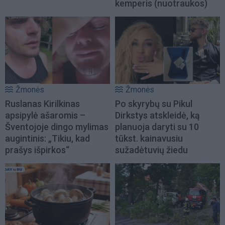
kemperis (nuotraukos)
Žmonės
Žmonės
Ruslanas Kirilkinas
Po skyrybų su Pikul
apsipylė ašaromis –
Dirkstys atskleidė, ką
Šventojoje dingo mylimas
planuoja daryti su 10
augintinis: „Tikiu, kad
tūkst. kainavusiu
prašys išpirkos“
sužadėtuvių žiedu