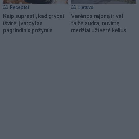
Receptai
Lietuva
Kaip suprasti, kad grybai
Varėnos rajoną ir vėl
išvirė: įvardytas
talžė audra, nuvirtę
pagrindinis požymis
medžiai užtvėrė kelius
Load
More