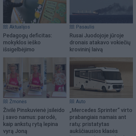
Aktualijos
Pasaulis
Pedagogų deficitas:
Rusai Juodojoje jūroje
mokyklos ieško
dronais atakavo vokiečių
išsigelbėjimo
krovininį laivą
Žmonės
Auto
Živilė Pinskuvienė įsileido
„Mercedes Sprinter“ virto
į savo namus: parodė,
prabangiais namais ant
kaip ankstų rytą lepina
ratų: pristatytas
vyrą Joną
aukščiausios klasės