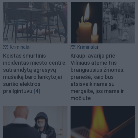
Kriminalai
Kriminalai
Keistas smurtinis
Kraupi avarija prie
incidentas miesto centre:
Vilniaus atėmė tris
sutramdytą agresyvų
brangiausius žmones:
mušeiką baro lankytojai
pranešė, kaip bus
surišo elektros
atsisveikinama su
prailgintuvu
(4)
mergaite, jos mama ir
močiute