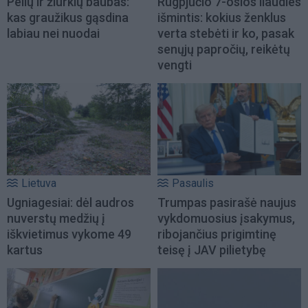
Pelių ir žiurkių baubas:
Rugpjūčio 7-osios liaudies
kas graužikus gąsdina
išmintis: kokius ženklus
labiau nei nuodai
verta stebėti ir ko, pasak
senųjų papročių, reikėtų
vengti
Lietuva
Pasaulis
Ugniagesiai: dėl audros
Trumpas pasirašė naujus
nuverstų medžių į
vykdomuosius įsakymus,
iškvietimus vykome 49
ribojančius prigimtinę
kartus
teisę į JAV pilietybę