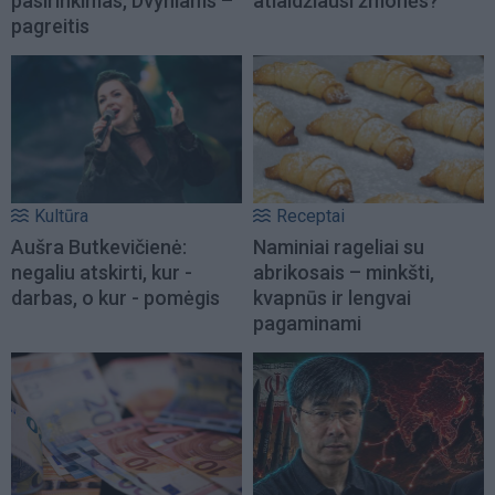
pasirinkimas, Dvyniams –
atlaidžiausi žmonės?
pagreitis
Kultūra
Receptai
Aušra Butkevičienė:
Naminiai rageliai su
negaliu atskirti, kur -
abrikosais – minkšti,
darbas, o kur - pomėgis
kvapnūs ir lengvai
pagaminami