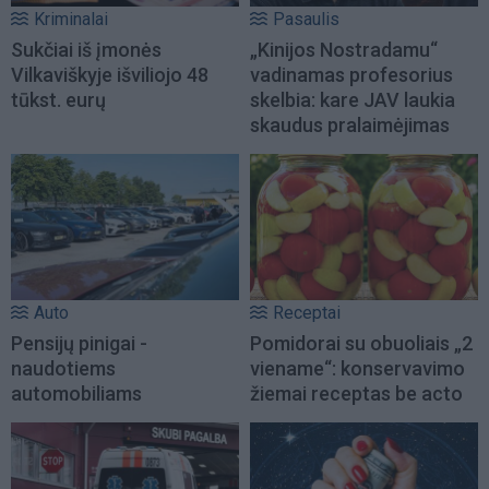
Kriminalai
Pasaulis
Sukčiai iš įmonės
„Kinijos Nostradamu“
Vilkaviškyje išviliojo 48
vadinamas profesorius
tūkst. eurų
skelbia: kare JAV laukia
skaudus pralaimėjimas
Auto
Receptai
Pensijų pinigai -
Pomidorai su obuoliais „2
naudotiems
viename“: konservavimo
automobiliams
žiemai receptas be acto