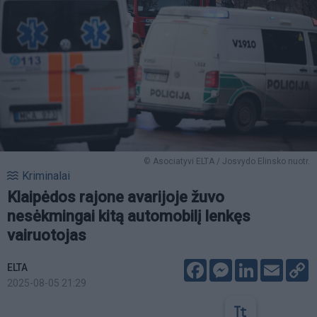
© Asociatyvi ELTA / Josvydo Elinsko nuotr.
Kriminalai
Klaipėdos rajone avarijoje žuvo
nesėkmingai kitą automobilį lenkęs
vairuotojas
Facebook
Messenger
LinkedIn
Email
C
ELTA
L
2025-08-05 21:29