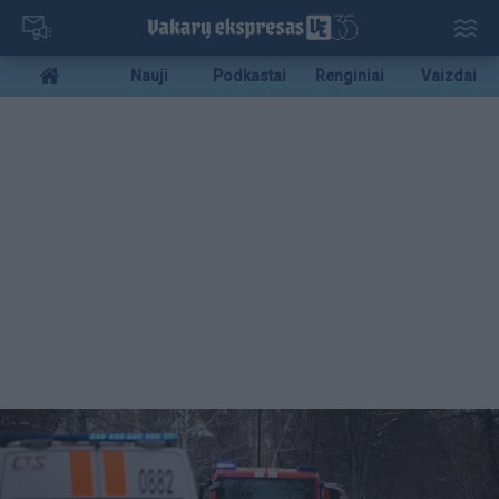
Pereiti
į
pagrindinį
Mobile
Nauji
Podkastai
Renginiai
Vaizdai
turinį
menu
bottom