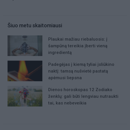
Šiuo metu skaitomiausi
Plaukai mažiau riebaluosis: į
šampūną tereikia įberti vieną
ingredientą
Padegėjas į kiemą tyliai įsliūkino
naktį: tamsą nušvietė pastatą
apėmusi liepsna
Dienos horoskopas 12 Zodiako
ženklų: gali būti lengviau nutraukti
tai, kas nebeveikia