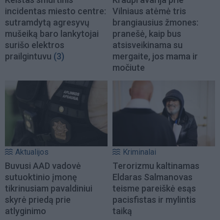
incidentas miesto centre:
Vilniaus atėmė tris
sutramdytą agresyvų
brangiausius žmones:
mušeiką baro lankytojai
pranešė, kaip bus
surišo elektros
atsisveikinama su
prailgintuvu
(3)
mergaite, jos mama ir
močiute
Aktualijos
Kriminalai
Buvusi AAD vadovė
Terorizmu kaltinamas
sutuoktinio įmonę
Eldaras Salmanovas
tikrinusiam pavaldiniui
teisme pareiškė esąs
skyrė priedą prie
pacisfistas ir mylintis
atlyginimo
taiką