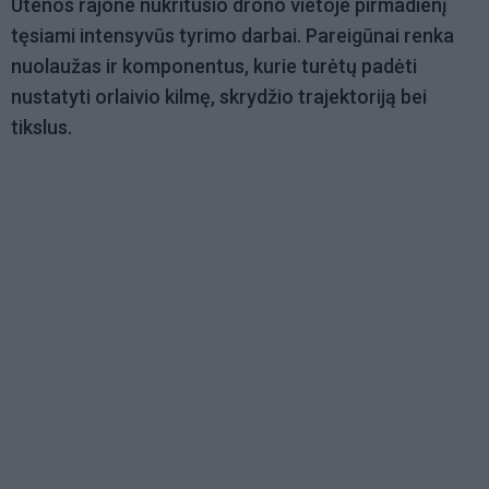
Utenos rajone nukritusio drono vietoje pirmadienį
tęsiami intensyvūs tyrimo darbai. Pareigūnai renka
nuolaužas ir komponentus, kurie turėtų padėti
nustatyti orlaivio kilmę, skrydžio trajektoriją bei
tikslus.