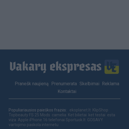
Load
More
Footer
Pranešk naujieną
Prenumerata
Skelbimai
Reklama
menu
Kontaktai
Populiariausios paieškos frazės:
ekoplanet.lt
KlipShop
Topbeauty
FS 25 Mods
camelia
Ket bilietai
ket testai
esta
viza
Apple iPhone 16 telefonai
Sportuok.lt
GOSAVY
vartojimo paskola internetu