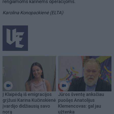
rengiamoms karinėms operacijoms.
Karolina Konopackienė (ELTA)
Į Klaipėdą iš emigracijos
Jūros šventę anksčiau
grįžusi Karina Kučinskienė
puošęs Anatolijus
įvardijo didžiausią savo
Klemencovas: gal jau
norą
užtenka