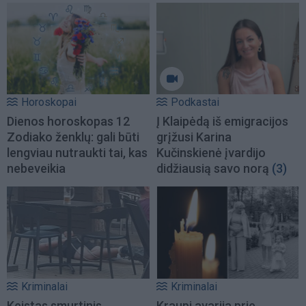
Horoskopai
Podkastai
Dienos horoskopas 12
Į Klaipėdą iš emigracijos
Zodiako ženklų: gali būti
grįžusi Karina
lengviau nutraukti tai, kas
Kučinskienė įvardijo
nebeveikia
didžiausią savo norą
(3)
Kriminalai
Kriminalai
Keistas smurtinis
Kraupi avarija prie