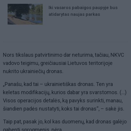
Iki vasaros pabaigos paupyje bus
atidarytas naujas parkas
Nors tikslaus patvirtinimo dar neturima, tačiau, NKVC
vadovo teigimu, greičiausiai Lietuvos teritorijoje
nukrito ukrainiečių dronas.
„Panašu, kad tai – ukrainietiškas dronas. Ten yra
keletas modifikacijų, kurios dabar yra svarstomos. (...)
Visos operacijos detalės, ką pavyks surinkti, manau,
šiandien padės nustatyti, koks tai dronas“, – sakė jis.
Taip pat, pasak jo, kol kas duomenų, kad dronas galėjo
gabenti sprogmenis, nėra.