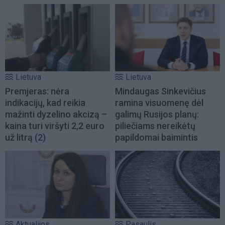
Lietuva
Lietuva
Premjeras: nėra
Mindaugas Sinkevičius
indikacijų, kad reikia
ramina visuomenę dėl
mažinti dyzelino akcizą –
galimų Rusijos planų:
kaina turi viršyti 2,2 euro
piliečiams nereikėtų
už litrą
(2)
papildomai baimintis
Aktualijos
Pasaulis