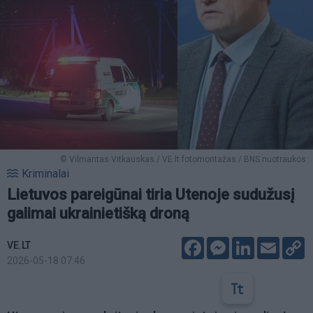
© Vilmantas Vitkauskas / VE.lt fotomontažas / BNS nuotraukos
Kriminalai
Lietuvos pareigūnai tiria Utenoje sudužusį
galimai ukrainietišką droną
Facebook
Messenger
LinkedIn
Email
C
VE.LT
L
2026-05-18 07:46