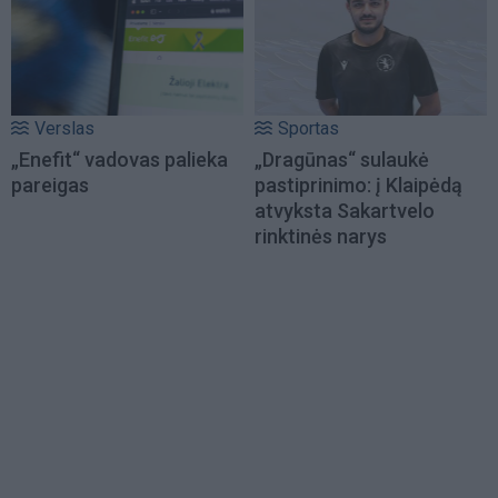
Verslas
Sportas
„Enefit“ vadovas palieka
„Dragūnas“ sulaukė
pareigas
pastiprinimo: į Klaipėdą
atvyksta Sakartvelo
rinktinės narys