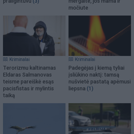
prailgintuvu
(3)
mergaite, jos mama ir
močiute
Kriminalai
Kriminalai
Terorizmu kaltinamas
Padegėjas į kiemą tyliai
Eldaras Salmanovas
įsliūkino naktį: tamsą
teisme pareiškė esąs
nušvietė pastatą apėmusi
pacisfistas ir mylintis
liepsna
(1)
taiką