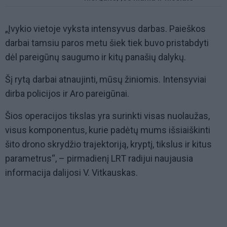
„Įvykio vietoje vyksta intensyvus darbas. Paieškos
darbai tamsiu paros metu šiek tiek buvo pristabdyti
dėl pareigūnų saugumo ir kitų panašių dalykų.
Šį rytą darbai atnaujinti, mūsų žiniomis. Intensyviai
dirba policijos ir Aro pareigūnai.
Šios operacijos tikslas yra surinkti visas nuolaužas,
visus komponentus, kurie padėtų mums išsiaiškinti
šito drono skrydžio trajektoriją, kryptį, tikslus ir kitus
parametrus“, – pirmadienį LRT radijui naujausia
informacija dalijosi V. Vitkauskas.