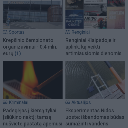
Sportas
Renginiai
Krepšinio čempionato
Renginiai Klaipėdoje ir
organizavimui - 0,4 mln.
aplink: ką veikti
eurų
(1)
artimiausiomis dienomis
Kriminalai
Aktualijos
Padegėjas į kiemą tyliai
Eksperimentas Nidos
įsliūkino naktį: tamsą
uoste: išbandomas būdas
nušvietė pastatą apėmusi
sumažinti vandens