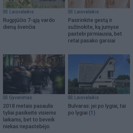
Laisvalaikis
Laisvalaikis
Rugpjūčio 7-ąją vardo
Pasirinkite gestą ir
dieną švenčia
sužinokite, ką jumyse
pastebi pirmiausia, bet
retai pasako garsiai
Gyvenimas
Laisvalaikis
2018 metais pasaulis
Bulvaras: jei po lygiai, tai
tyliai pasikeitė visiems
po lygiai
(1)
laikams, bet to beveik
niekas nepastebėjo