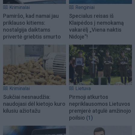
Kriminalai
Renginiai
Pamiršo, kad namai jau
Specialus reisas iš
priklauso kitiems:
Klaipėdos į nemokamą
nostalgija daiktams
vakarėlį „Viena naktis
privertė griebtis smurto
Nidoje“!
Kriminalai
Lietuva
Sukčiai nesnaudžia:
Pirmoji atkurtos
naudojasi dėl kietojo kuro
nepriklausomos Lietuvos
kilusiu ažiotažu
premjerė atgulė amžinojo
poilsio
(1)