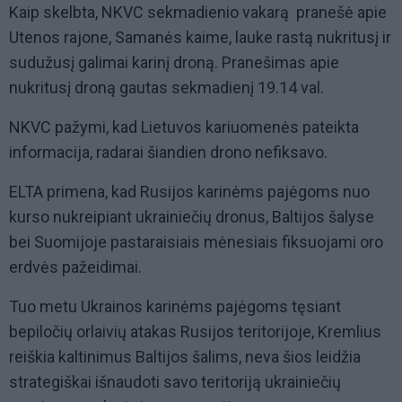
Kaip skelbta, NKVC sekmadienio vakarą pranešė apie
Utenos rajone, Samanės kaime, lauke rastą nukritusį ir
sudužusį galimai karinį droną. Pranešimas apie
nukritusį droną gautas sekmadienį 19.14 val.
NKVC pažymi, kad Lietuvos kariuomenės pateikta
informacija, radarai šiandien drono nefiksavo.
ELTA primena, kad Rusijos karinėms pajėgoms nuo
kurso nukreipiant ukrainiečių dronus, Baltijos šalyse
bei Suomijoje pastaraisiais mėnesiais fiksuojami oro
erdvės pažeidimai.
Tuo metu Ukrainos karinėms pajėgoms tęsiant
bepiločių orlaivių atakas Rusijos teritorijoje, Kremlius
reiškia kaltinimus Baltijos šalims, neva šios leidžia
strategiškai išnaudoti savo teritoriją ukrainiečių