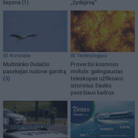
liepsna
(1)
„žydėjimą“
Kriminalai
Technologijos
Muitininko Dulaičio
Proveržis kosmoso
pasekėjas nušovė gandrą
moksle: galingiausias
(3)
teleskopas užfiksavo
istorinius Saulės
paviršiaus kadrus