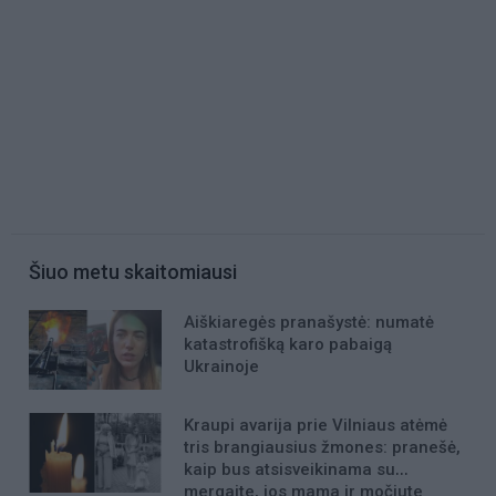
Šiuo metu skaitomiausi
Aiškiaregės pranašystė: numatė
katastrofišką karo pabaigą
Ukrainoje
Kraupi avarija prie Vilniaus atėmė
tris brangiausius žmones: pranešė,
kaip bus atsisveikinama su
mergaite, jos mama ir močiute