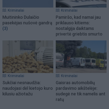
Kriminalai
Kriminalai
Muitininko Dulaičio
Pamiršo, kad namai jau
pasekėjas nušovė gandrą
priklauso kitiems:
(3)
nostalgija daiktams
privertė griebtis smurto
Kriminalai
Kriminalai
Sukčiai nesnaudžia:
Gaisras automobilių
naudojasi dėl kietojo kuro
pardavimo aikštelėje:
kilusiu ažiotažu
sudegė ne tik namelis ant
ratų