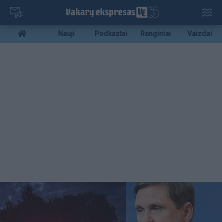
Pereiti
į
pagrindinį
Mobile
Nauji
Podkastai
Renginiai
Vaizdai
turinį
menu
bottom