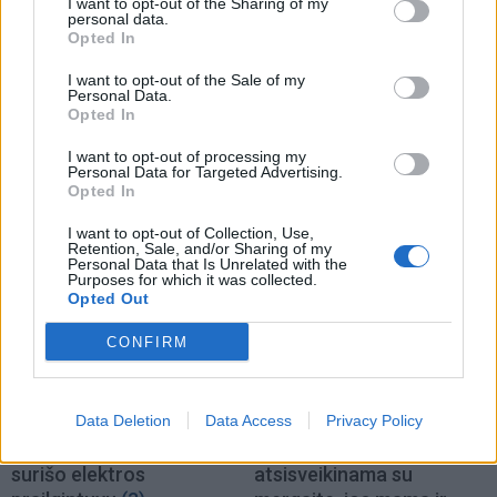
I want to opt-out of the Sharing of my
personal data.
Opted In
I want to opt-out of the Sale of my
Personal Data.
Opted In
TAIP PAT SKAITYKITE
I want to opt-out of processing my
Personal Data for Targeted Advertising.
Opted In
I want to opt-out of Collection, Use,
Retention, Sale, and/or Sharing of my
Personal Data that Is Unrelated with the
Purposes for which it was collected.
Opted Out
Kriminalai
Kriminalai
CONFIRM
Keistas smurtinis
Kraupi avarija prie
incidentas miesto centre:
Vilniaus atėmė tris
Data Deletion
Data Access
Privacy Policy
sutramdytą agresyvų
brangiausius žmones:
mušeiką baro lankytojai
pranešė, kaip bus
surišo elektros
atsisveikinama su