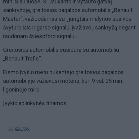
min. Šiauliuose, S. Daukanto ir Vytauto gatvių
sankryžoje, greitosios pagalbos automobilis „Renault
Master“, važiuodamas su įjungtais mėlynos spalvos
švyturėliais ir garso signalu, įvažiavo į sankryžą degant
raudonam šviesoforo signalui.
Greitosios automobilis susidūrė su automobiliu
„Renault Trafic“.
Eismo įvykio metu nukentėjo greitosios pagalbos
automobilyje važiavusi moteris, kuri 9 val. 25 min.
ligoninėje mirė.
Įvykio aplinkybės tiriamos.