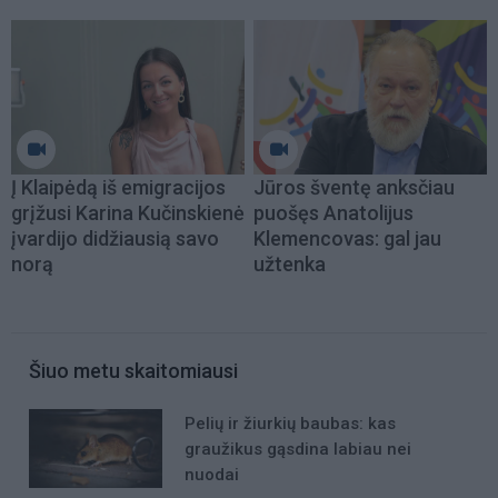
Į Klaipėdą iš emigracijos
Jūros šventę anksčiau
grįžusi Karina Kučinskienė
puošęs Anatolijus
įvardijo didžiausią savo
Klemencovas: gal jau
norą
užtenka
Šiuo metu skaitomiausi
Pelių ir žiurkių baubas: kas
graužikus gąsdina labiau nei
nuodai