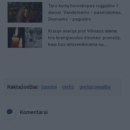
Taro kortų horoskopas rugpjūčio 7
dienai: Vandeniams – pasirinkimas,
Dvyniams – pagreitis
Kraupi avarija prie Vilniaus atėmė
tris brangiausius žmones: pranešė,
kaip bus atsisveikinama su
mergaite, jos mama ir močiute
Raktažodžiai
ligoninė
mirtis
greitoji pagalba
Komentarai