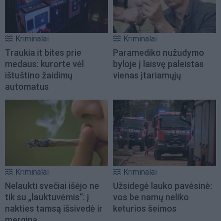
Kriminalai
Kriminalai
Traukia it bites prie
Paramediko nužudymo
medaus: kurorte vėl
byloje į laisvę paleistas
ištuštino žaidimų
vienas įtariamųjų
automatus
Kriminalai
Kriminalai
Nelaukti svečiai išėjo ne
Užsidegė lauko pavėsinė:
tik su „lauktuvėmis“: į
vos be namų neliko
nakties tamsą išsivedė ir
keturios šeimos
merginą