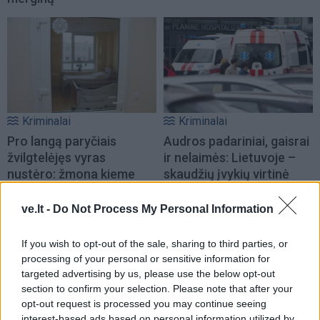
Kriminalai
Kriminalai
Pro langą paryčiais
Audros padariniai, gaisrai
žvilgtelėjęs vyras
ir nelaimės: Lietuvoje –
nustėro: žmona kieme
skaudžių įvykių virtinė
virto gyvu fakelu
(1)
ve.lt -
Do Not Process My Personal Information
If you wish to opt-out of the sale, sharing to third parties, or
processing of your personal or sensitive information for
targeted advertising by us, please use the below opt-out
section to confirm your selection. Please note that after your
opt-out request is processed you may continue seeing
Kriminalai
Kriminalai
interest-based ads based on personal information utilized by