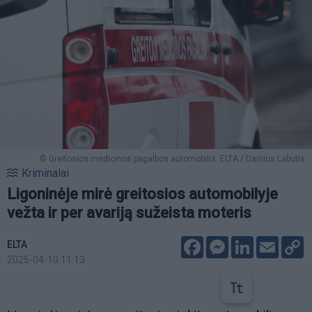
© Greitosios medicinos pagalbos automobilis. ELTA / Dainius Labutis
Kriminalai
Ligoninėje mirė greitosios automobilyje
vežta ir per avariją sužeista moteris
Facebook
Messenger
LinkedIn
Email
C
ELTA
L
2025-04-10 11:13