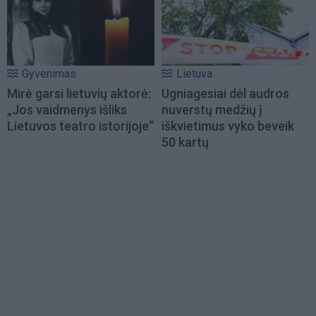
Gyvenimas
Lietuva
Mirė garsi lietuvių aktorė:
Ugniagesiai dėl audros
„Jos vaidmenys išliks
nuverstų medžių į
Lietuvos teatro istorijoje“
iškvietimus vyko beveik
50 kartų