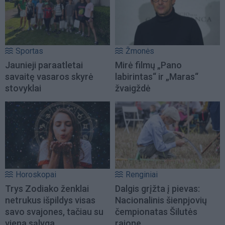
Sportas
Žmonės
Jaunieji paraatletai
Mirė filmų „Pano
savaitę vasaros skyrė
labirintas“ ir „Maras“
stovyklai
žvaigždė
Horoskopai
Renginiai
Trys Zodiako ženklai
Dalgis grįžta į pievas:
netrukus išpildys visas
Nacionalinis šienpjovių
savo svajones, tačiau su
čempionatas Šilutės
viena sąlyga
rajone