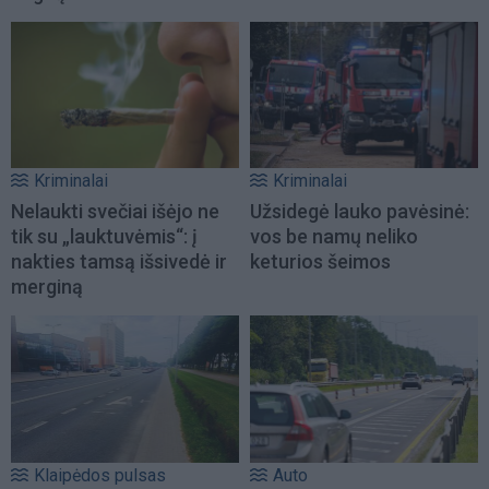
Kriminalai
Kriminalai
Nelaukti svečiai išėjo ne
Užsidegė lauko pavėsinė:
tik su „lauktuvėmis“: į
vos be namų neliko
nakties tamsą išsivedė ir
keturios šeimos
merginą
Klaipėdos pulsas
Auto