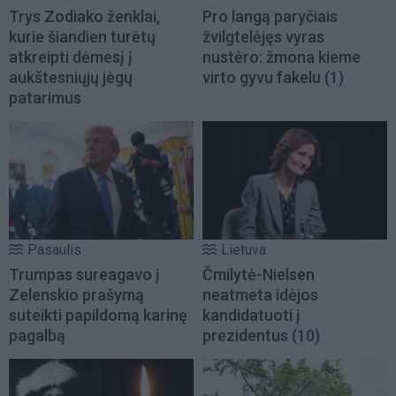
Trys Zodiako ženklai,
Pro langą paryčiais
kurie šiandien turėtų
žvilgtelėjęs vyras
atkreipti dėmesį į
nustėro: žmona kieme
aukštesniųjų jėgų
virto gyvu fakelu
(1)
patarimus
Pasaulis
Lietuva
Trumpas sureagavo į
Čmilytė-Nielsen
Zelenskio prašymą
neatmeta idėjos
suteikti papildomą karinę
kandidatuoti į
pagalbą
prezidentus
(10)