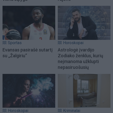
Sportas
Horoskopai
Evansas pasirašė sutartį
Astrologė įvardijo
su „Žalgiriu“
Zodiako ženklus, kurių
neįmanoma užklupti
nepasiruošusių
Horoskopai
Kriminalai