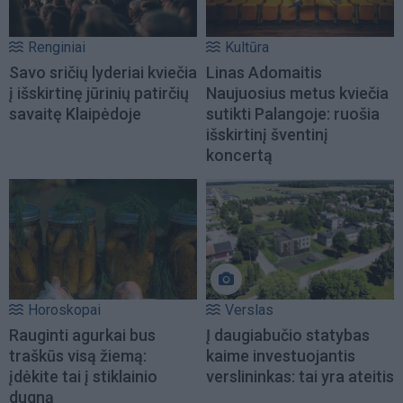
Renginiai
Kultūra
Savo sričių lyderiai kviečia
Linas Adomaitis
į išskirtinę jūrinių patirčių
Naujuosius metus kviečia
savaitę Klaipėdoje
sutikti Palangoje: ruošia
išskirtinį šventinį
koncertą
Horoskopai
Verslas
Rauginti agurkai bus
Į daugiabučio statybas
traškūs visą žiemą:
kaime investuojantis
įdėkite tai į stiklainio
verslininkas: tai yra ateitis
dugną