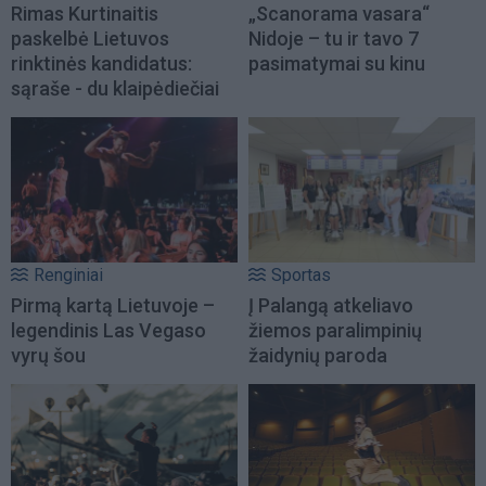
Rimas Kurtinaitis
„Scanorama vasara“
paskelbė Lietuvos
Nidoje – tu ir tavo 7
rinktinės kandidatus:
pasimatymai su kinu
sąraše - du klaipėdiečiai
Renginiai
Sportas
Pirmą kartą Lietuvoje –
Į Palangą atkeliavo
legendinis Las Vegaso
žiemos paralimpinių
vyrų šou
žaidynių paroda