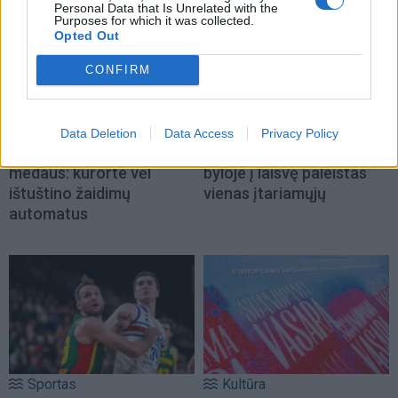
Personal Data that Is Unrelated with the
Purposes for which it was collected.
Opted Out
CONFIRM
Kriminalai
Kriminalai
Data Deletion
Data Access
Privacy Policy
Traukia it bites prie
Paramediko nužudymo
medaus: kurorte vėl
byloje į laisvę paleistas
ištuštino žaidimų
vienas įtariamųjų
automatus
Sportas
Kultūra