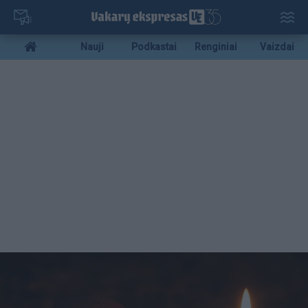
Pereiti
į
pagrindinį
Mobile
Nauji
Podkastai
Renginiai
Vaizdai
turinį
menu
bottom