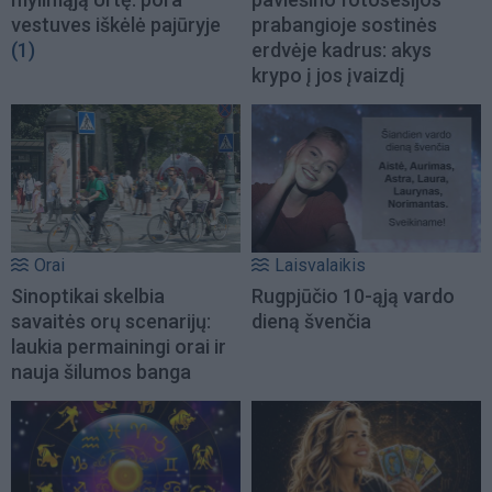
vestuves iškėlė pajūryje
prabangioje sostinės
(1)
erdvėje kadrus: akys
krypo į jos įvaizdį
Orai
Laisvalaikis
Sinoptikai skelbia
Rugpjūčio 10-ąją vardo
savaitės orų scenarijų:
dieną švenčia
laukia permainingi orai ir
nauja šilumos banga