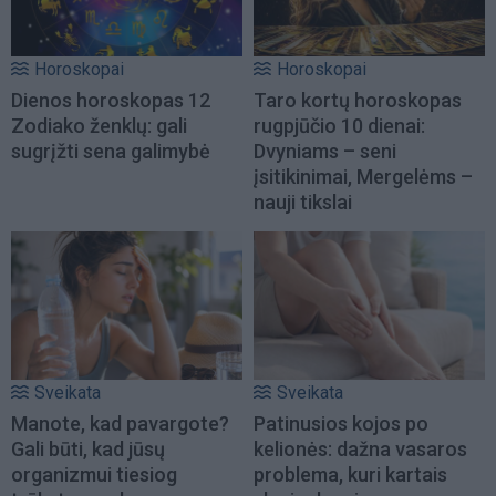
Horoskopai
Horoskopai
Dienos horoskopas 12
Taro kortų horoskopas
Zodiako ženklų: gali
rugpjūčio 10 dienai:
sugrįžti sena galimybė
Dvyniams – seni
įsitikinimai, Mergelėms –
nauji tikslai
Sveikata
Sveikata
Manote, kad pavargote?
Patinusios kojos po
Gali būti, kad jūsų
kelionės: dažna vasaros
organizmui tiesiog
problema, kuri kartais