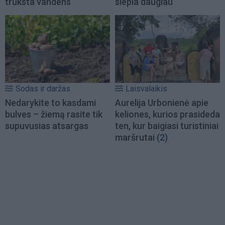
trūksta vandens
slepia daugiau
Sodas ir daržas
Laisvalaikis
Nedarykite to kasdami
Aurelija Urbonienė apie
bulves – žiemą rasite tik
keliones, kurios prasideda
supuvusias atsargas
ten, kur baigiasi turistiniai
maršrutai
(2)