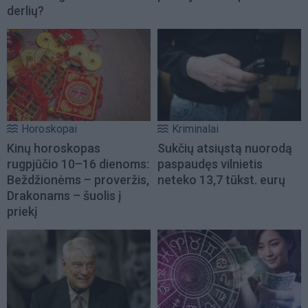
derlių?
Horoskopai
Kriminalai
Kinų horoskopas
Sukčių atsiųstą nuorodą
rugpjūčio 10–16 dienoms:
paspaudęs vilnietis
Beždžionėms – proveržis,
neteko 13,7 tūkst. eurų
Drakonams – šuolis į
priekį