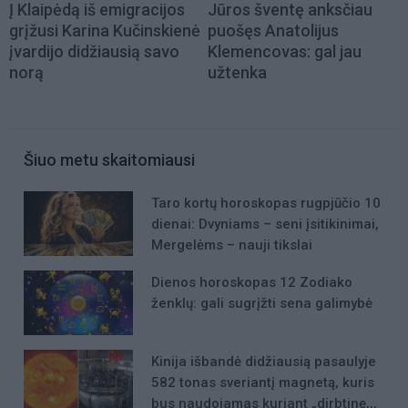
Į Klaipėdą iš emigracijos
Jūros šventę anksčiau
grįžusi Karina Kučinskienė
puošęs Anatolijus
įvardijo didžiausią savo
Klemencovas: gal jau
norą
užtenka
Šiuo metu skaitomiausi
Taro kortų horoskopas rugpjūčio 10
dienai: Dvyniams – seni įsitikinimai,
Mergelėms – nauji tikslai
Dienos horoskopas 12 Zodiako
ženklų: gali sugrįžti sena galimybė
Kinija išbandė didžiausią pasaulyje
582 tonas sveriantį magnetą, kuris
bus naudojamas kuriant „dirbtinę