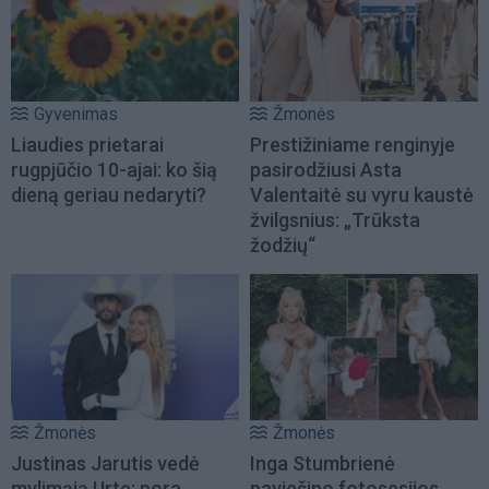
Gyvenimas
Žmonės
Liaudies prietarai
Prestižiniame renginyje
rugpjūčio 10-ajai: ko šią
pasirodžiusi Asta
dieną geriau nedaryti?
Valentaitė su vyru kaustė
žvilgsnius: „Trūksta
žodžių“
Žmonės
Žmonės
Justinas Jarutis vedė
Inga Stumbrienė
mylimąją Urtę: pora
paviešino fotosesijos