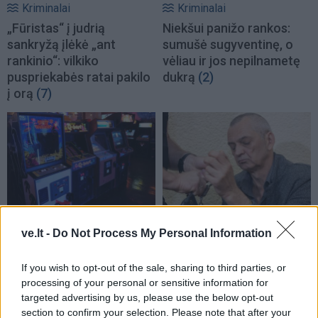
Kriminalai
Kriminalai
„Fūristas“ į judrią
Niekšui panižo rankos:
sankryžą įlėkė „ant
sumušė sugyventinę, o
rankinio“: vilkiko
vėliau ir jos nepilnametę
puspriekabės ratai pakilo
dukrą
(2)
į orą
(7)
Kriminalai
Kriminalai
ve.lt -
Do Not Process My Personal Information
Traukia it bites prie
Paramediko nužudymo
medaus: kurorte vėl
byloje į laisvę paleistas
ištuštino žaidimų
vienas įtariamųjų
(3)
If you wish to opt-out of the sale, sharing to third parties, or
processing of your personal or sensitive information for
automatus
(1)
targeted advertising by us, please use the below opt-out
section to confirm your selection. Please note that after your