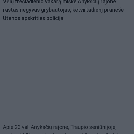
Vėlų trečiadienio vakarą miške Anykščių rajone
rastas negyvas grybautojas, ketvirtadienį pranešė
Utenos apskrities policija.
Apie 23 val. Anykščių rajone, Traupio seniūnijoje,