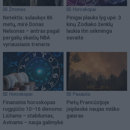
Žmonės
Horoskopai
Netektis: sulaukęs 86
Pinigai plauks lyg upė: 3
metų, mirė Donas
kinų Zodiako ženklų
Nelsonas – antras pagal
laukia itin sėkminga
pergalių skaičių NBA
savaitė
vyriausiasis treneris
Horoskopai
Pasaulis
Finansinis horoskopas
Pietų Prancūzijoje
rugpjūčio 10–16 dienoms:
įsiplieskė naujas miško
Liūtams – stabilumas,
gaisras
Avinams – nauja galimybė