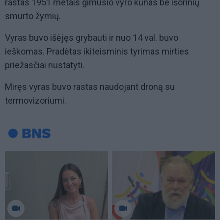
rastas 1951 metais gimusio vyro kūnas be išorinių
smurto žymių.
Vyras buvo išėjęs grybauti ir nuo 14 val. buvo
ieškomas. Pradėtas ikiteisminis tyrimas mirties
priežasčiai nustatyti.
Miręs vyras buvo rastas naudojant droną su
termovizoriumi.