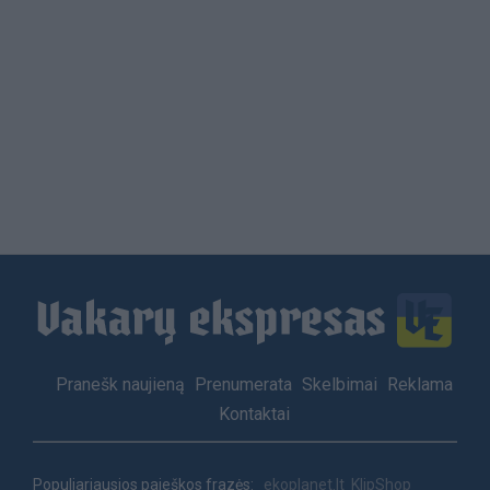
Load
More
Footer
Pranešk naujieną
Prenumerata
Skelbimai
Reklama
menu
Kontaktai
Populiariausios paieškos frazės:
ekoplanet.lt
KlipShop