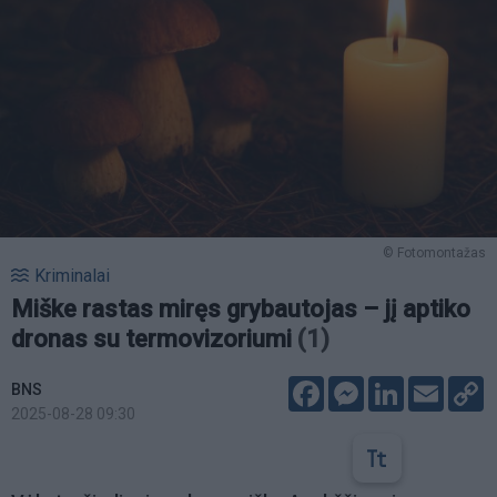
© Fotomontažas
Kriminalai
Miške rastas miręs grybautojas – jį aptiko
dronas su termovizoriumi
(1)
Facebook
Messenger
LinkedIn
Email
C
BNS
L
2025-08-28 09:30