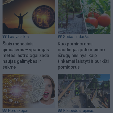
Laisvalaikis
Sodas ir daržas
Šiais mėnesiais
Kuo pomidorams
gimusiems – ypatingas
naudingas jodo ir pieno
metas: astrologai žada
išrūgų mišinys: kaip
naujas galimybes ir
tinkamai laistyti ir purkšti
sėkmę
pomidorus
Horoskopai
Klaipėdos rajonas