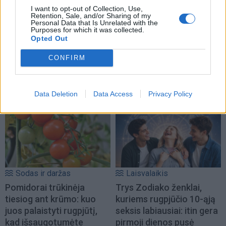
I want to opt-out of Collection, Use,
Klaipėdos pulsas
Sportas
Retention, Sale, and/or Sharing of my
Personal Data that Is Unrelated with the
Arvydas Vaitkus: Po
Paryžiuje – gausus
Purposes for which it was collected.
Opted Out
daugiau nei dvejų metų
Lietuvos plaukikų būrys: į
laukimo – gera žinia dėl
startą stos septyni
CONFIRM
Klaipėdos Atgimimo
olimpiečiai
aikštės
Data Deletion
Data Access
Privacy Policy
Sodas ir daržas
Laisvalaikis
Pomidorai trūkinėja
Trys Zodiako ženklai,
tiesiog ant krūmo: kuo
kuriems rugpjūčio 10-ąją
juos palaistyti rugpjūtį,
seksis labiausiai: itin gera
kad išsaugotumėte
pirmoji dienos pusė