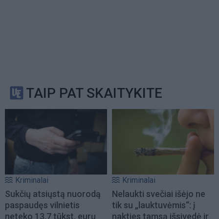
TAIP PAT SKAITYKITE
Kriminalai
Kriminalai
Sukčių atsiųstą nuorodą
Nelaukti svečiai išėjo ne
paspaudęs vilnietis
tik su „lauktuvėmis“: į
neteko 13,7 tūkst. eurų
nakties tamsą išsivedė ir