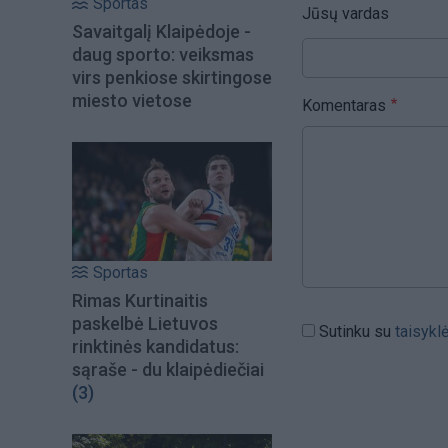
Sportas
Jūsų vardas
Savaitgalį Klaipėdoje -
daug sporto: veiksmas
virs penkiose skirtingose
miesto vietose
Komentaras
Sportas
Rimas Kurtinaitis
paskelbė Lietuvos
Sutinku su
taisykl
rinktinės kandidatus:
sąraše - du klaipėdiečiai
(3)