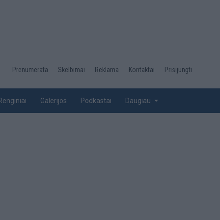
Desktop
Prenumerata
Skelbimai
Reklama
Kontaktai
Prisijungti
menu
top
Renginiai
Galerijos
Podkastai
Daugiau