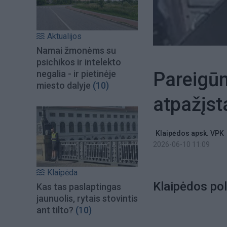
Aktualijos
Namai žmonėms su
psichikos ir intelekto
Pareigūn
negalia - ir pietinėje
miesto dalyje
(10)
atpažįst
Klaipėdos apsk. VPK
2026-06-10 11:09
Klaipėda
Klaipėdos pol
Kas tas paslaptingas
jaunuolis, rytais stovintis
ant tilto?
(10)