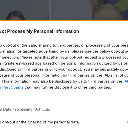
Not Process My Personal Information
to opt-out of the sale, sharing to third parties, or processing of your per
formation for targeted advertising by us, please use the below opt-out s
r selection. Please note that after your opt-out request is processed y
acijos grįžusi Karina
Jūros šventę anksčiau puošęs
eing interest-based ads based on personal information utilized by us or
jo didžiausią savo
Anatolijus Klemencovas: gal jau
disclosed to third parties prior to your opt-out. You may separately opt-
losure of your personal information by third parties on the IAB’s list of
užtenka
. This information may also be disclosed by us to third parties on the
IA
Participants
that may further disclose it to other third parties.
omiausi
l Data Processing Opt Outs
Aiškiaregės pranašystė: numatė katastrofišką karo
pabaigą Ukrainoje
o opt-out of the Sharing of my personal data.