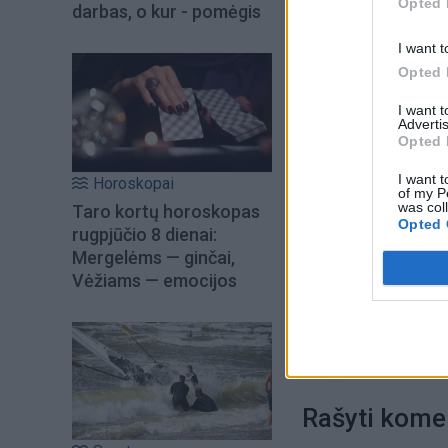
Opted 
darbas, o kur - pomėgis
I want t
Opted 
I want 
Advertis
Opted 
I want t
Horoskopai
of my P
was col
Taro kortų horoskopas
Opted 
rugpjūčio 8 dienai:
Raktažodžiai
kr
Mergelėms — ginčai,
Vėžiams — emocijos
Komenta
Rašyti kome