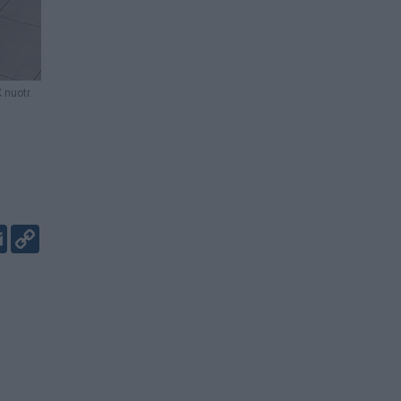
 nuotr.
er
kedIn
Email
Copy
Link