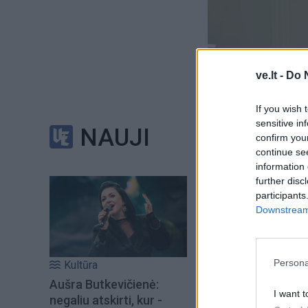
ve.lt -
Do 
If you wish 
sensitive in
NAUJI
confirm you
Į Klaipėdą iš emigr
continue se
Kučinskienė įvardi
information 
further disc
norą
participants
Downstream 
Šiuo metu skait
Persona
Kultūra
Aušra Butkevičienė:
I want t
negaliu atskirti, kur -