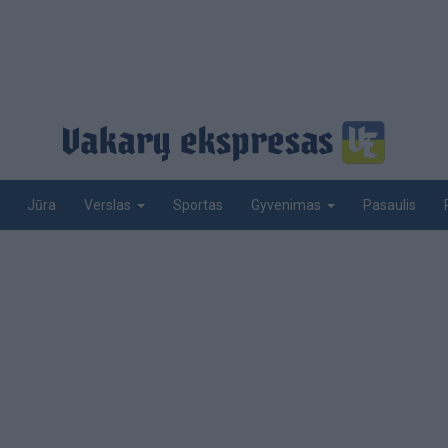
Jūra
Sportas
Pasaulis
Verslas
Gyvenimas