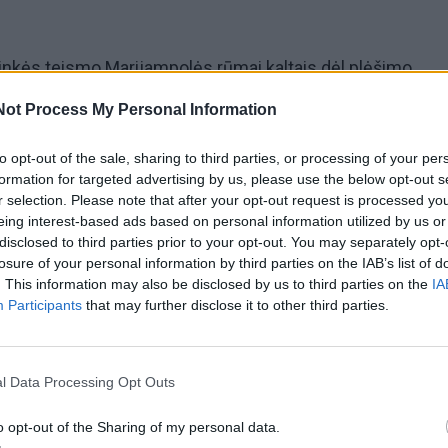
inkės teismo Marijampolės rūmai kaltais dėl plėšimo,
cijos apie privatų asmens gyvenimą rinkimo ir valstybės
Not Process My Personal Information
ojo administravimo funkcijas atliekančio asmens vardo
to opt-out of the sale, sharing to third parties, or processing of your per
tinę birželio dieną pripažino penkis vyrus, veikusius
formation for targeted advertising by us, please use the below opt-out s
pėje.
r selection. Please note that after your opt-out request is processed y
eing interest-based ads based on personal information utilized by us or
disclosed to third parties prior to your opt-out. You may separately opt-
ieji atsakė ir dėl disponavimo šaunamaisiais ginklais bei
losure of your personal information by third parties on the IAB’s list of
. This information may also be disclosed by us to third parties on the
IA
Participants
that may further disclose it to other third parties.
žinios", laukinius laikus priminęs nusikaltimas įvykdytas 
inkais apsimetę plėšikai du ukrainiečius sustabdė kelyje K
l Data Processing Opt Outs
ai ir atėmė vieno keleivio 12 mln. grivinų - daugiau nei 3
greitai uostamiestyje buvo sulaikyti keturi 39, 28, 41, 36 
o opt-out of the Sharing of my personal data.