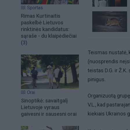
Sportas
Rimas Kurtinaitis
paskelbė Lietuvos
rinktinės kandidatus:
sąraše - du klaipėdiečiai
(3)
Teismas nustatė, k
(nuosprendis neįsi
teistas D.G. ir Ž.K
pinigus.
Orai
Organizuotą grupę,
Sinoptikė: savaitgalį
V.L., kad pastaraj
Lietuvoje vyraus
kiekiais Ukrainos g
gaivesni ir sausesni orai