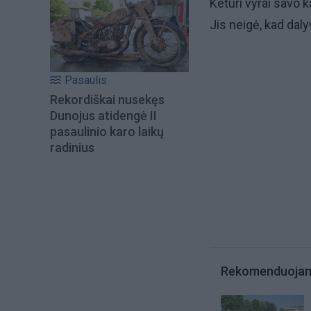
Keturi vyrai savo k
Jis neigė, kad dal
Pasaulis
Rekordiškai nusekęs
Dunojus atidengė II
pasaulinio karo laikų
radinius
Rekomenduoja