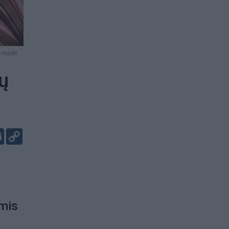
 nuotr.
ų
er
kedIn
Email
Copy
Link
omis