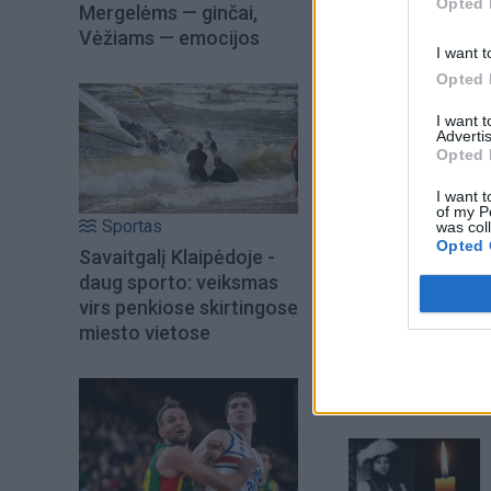
Opted 
įtariamieji.
Mergelėms — ginčai,
Vėžiams — emocijos
I want t
Opted 
I want 
Advertis
Opted 
I want t
of my P
Sportas
was col
Opted 
Savaitgalį Klaipėdoje -
daug sporto: veiksmas
virs penkiose skirtingose
miesto vietose
Šiuo metu skait