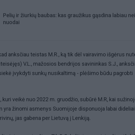
Pelių ir žiurkių baubas: kas graužikus gąsdina labiau ne
nuodai
ad anksčiau teistas M.R., ką tik dėl vairavimo išgėrus nut
teisėjęs) V.L., mažosios bendrijos savininkas S.J., anksč
. siekė įvykdyti sunkų nusikaltimą - plėšimo būdu pagrobti
 kuri veikė nuo 2022 m. gruodžio, subūrė M.R, kai sužinoj
am yra žinomi asmenys Suomijoje disponuoja labai didelia
rivinų, jas gabena per Lietuvą į Lenkiją.