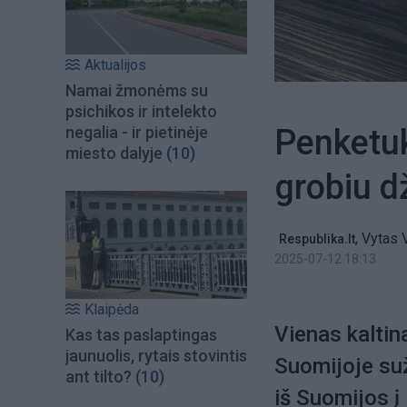
Aktualijos
Namai žmonėms su
psichikos ir intelekto
Penketuk
negalia - ir pietinėje
miesto dalyje
(10)
grobiu d
,
Vytas 
Respublika.lt
2025-07-12 18:13
Klaipėda
Vienas kalti
Kas tas paslaptingas
jaunuolis, rytais stovintis
Suomijoje su
ant tilto?
(10)
iš Suomijos į