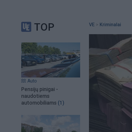
TOP
VE
>
Kriminalai
Auto
Pensijų pinigai -
naudotiems
automobiliams
(1)