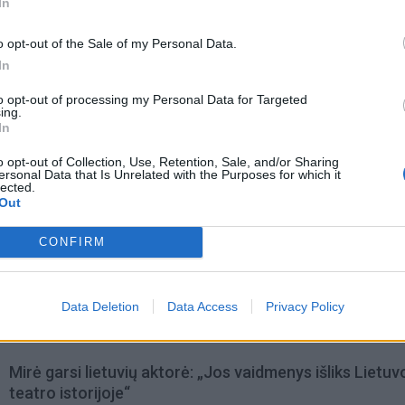
In
o opt-out of the Sale of my Personal Data.
In
to opt-out of processing my Personal Data for Targeted
ing.
In
o opt-out of Collection, Use, Retention, Sale, and/or Sharing
ersonal Data that Is Unrelated with the Purposes for which it
lected.
Out
CONFIRM
Data Deletion
Data Access
Privacy Policy
omiausi
Mirė garsi lietuvių aktorė: „Jos vaidmenys išliks Lietuv
teatro istorijoje“