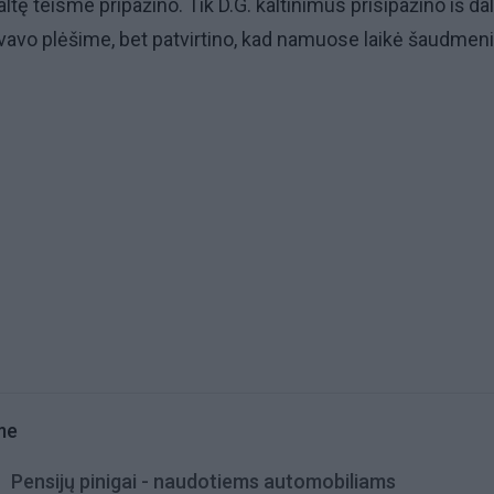
altę teisme pripažino. Tik D.G. kaltinimus prisipažino iš dal
yvavo plėšime, bet patvirtino, kad namuose laikė šaudmeni
me
Pensijų pinigai - naudotiems automobiliams