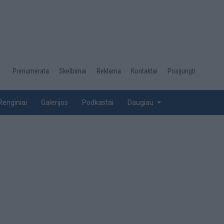
Desktop
Prenumerata
Skelbimai
Reklama
Kontaktai
Prisijungti
menu
top
Renginiai
Galerijos
Podkastai
Daugiau