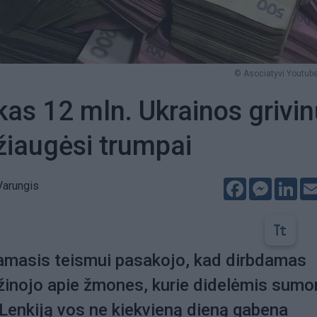
© Asociatyvi Youtube
as 12 mln. Ukrainos grivin
žiaugėsi trumpai
Facebook
Messeng
Lin
Varungis
namasis teismui pasakojo, kad dirbdamas
žinojo apie žmones, kurie didelėmis sum
 Lenkiją vos ne kiekvieną dieną gabena