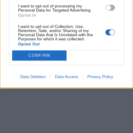
I want to opt-out of processing my
Personal Data for Targeted Advertising.
Opted In
I want to opt-out of Collection, Use,
Retention, Sale, and/or Sharing of my
Personal Data that Is Unrelated with the
Purposes for which it was collected.
Opted Out
Kriminalai
Kriminalai
Muitininko Dulaičio
Pamiršo, kad namai jau
CONFIRM
pasekėjas nušovė gandrą
priklauso kitiems:
(3)
nostalgija daiktams
privertė griebtis smurto
Data Deletion
Data Access
Privacy Policy