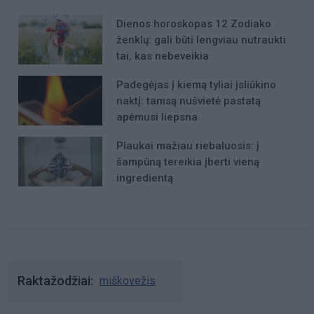
Dienos horoskopas 12 Zodiako
ženklų: gali būti lengviau nutraukti
tai, kas nebeveikia
Padegėjas į kiemą tyliai įsliūkino
naktį: tamsą nušvietė pastatą
apėmusi liepsna
Plaukai mažiau riebaluosis: į
šampūną tereikia įberti vieną
ingredientą
Raktažodžiai
miškovežis