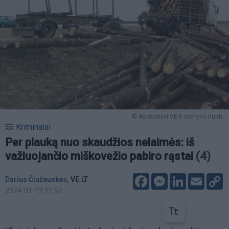
© Asociatyvi VE.lt archyvo nuotr.
Kriminalai
Per plauką nuo skaudžios nelaimės: iš
važiuojančio miškovežio pabiro rąstai
(4)
Facebook
Messenger
LinkedIn
Email
C
,
Darius Čiužauskas
VE.LT
L
2024-01-12 11:52