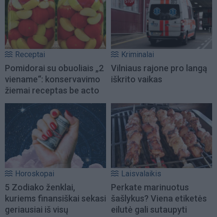
Receptai
Kriminalai
Pomidorai su obuoliais „2
Vilniaus rajone pro langą
viename“: konservavimo
iškrito vaikas
žiemai receptas be acto
Horoskopai
Laisvalaikis
5 Zodiako ženklai,
Perkate marinuotus
kuriems finansiškai sekasi
šašlykus? Viena etiketės
geriausiai iš visų
eilutė gali sutaupyti