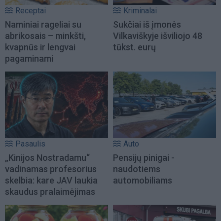
Receptai
Kriminalai
Naminiai rageliai su
Sukčiai iš įmonės
abrikosais – minkšti,
Vilkaviškyje išviliojo 48
kvapnūs ir lengvai
tūkst. eurų
pagaminami
Pasaulis
Auto
„Kinijos Nostradamu“
Pensijų pinigai -
vadinamas profesorius
naudotiems
skelbia: kare JAV laukia
automobiliams
skaudus pralaimėjimas