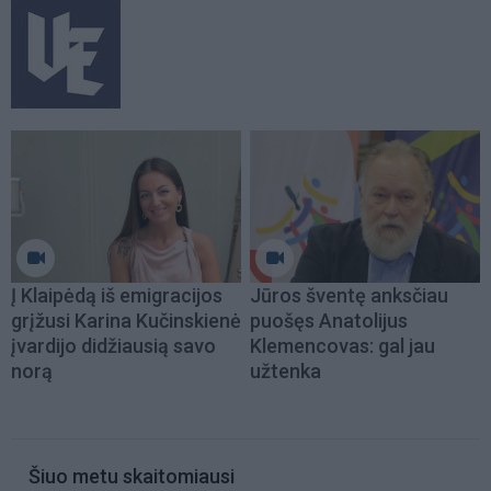
Į Klaipėdą iš emigracijos
Jūros šventę anksčiau
grįžusi Karina Kučinskienė
puošęs Anatolijus
įvardijo didžiausią savo
Klemencovas: gal jau
norą
užtenka
Šiuo metu skaitomiausi