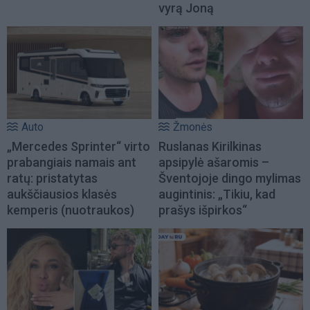
vyrą Joną
Auto
Žmonės
„Mercedes Sprinter“ virto
Ruslanas Kirilkinas
prabangiais namais ant
apsipylė ašaromis –
ratų: pristatytas
Šventojoje dingo mylimas
aukščiausios klasės
augintinis: „Tikiu, kad
kemperis (nuotraukos)
prašys išpirkos“