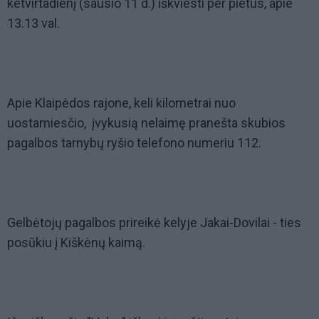
ketvirtadienį (sausio 11 d.) iškviesti per pietus, apie
13.13 val.
Apie Klaipėdos rajone, keli kilometrai nuo
uostamiesčio, įvykusią nelaimę pranešta skubios
pagalbos tarnybų ryšio telefono numeriu 112.
Gelbėtojų pagalbos prireikė kelyje Jakai-Dovilai - ties
posūkiu į Kiškėnų kaimą.