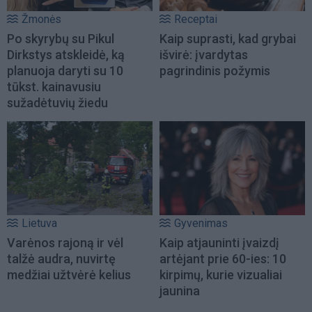
Žmonės
Receptai
Po skyrybų su Pikul
Kaip suprasti, kad grybai
Dirkstys atskleidė, ką
išvirė: įvardytas
planuoja daryti su 10
pagrindinis požymis
tūkst. kainavusiu
sužadėtuvių žiedu
Lietuva
Gyvenimas
Varėnos rajoną ir vėl
Kaip atjauninti įvaizdį
talžė audra, nuvirtę
artėjant prie 60-ies: 10
medžiai užtvėrė kelius
kirpimų, kurie vizualiai
jaunina