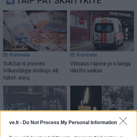
TAIP PAT SKAITYKITE
Kriminalai
Kriminalai
Sukčiai iš įmonės
Vilniaus rajone pro langą
Vilkaviškyje išviliojo 48
iškrito vaikas
tūkst. eurų
ve.lt -
Do Not Process My Personal Information
Kriminalai
Kriminalai