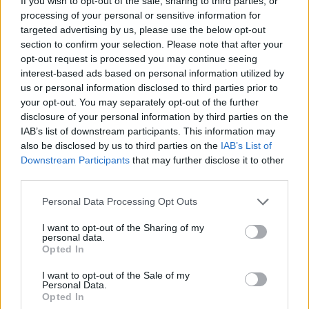
If you wish to opt-out of the sale, sharing to third parties, or
Keistas smurtinis
Kraupi avarija prie
processing of your personal or sensitive information for
incidentas miesto centre:
Vilniaus atėmė tris
targeted advertising by us, please use the below opt-out
sutramdytą agresyvų
brangiausius žmones:
section to confirm your selection. Please note that after your
mušeiką baro lankytojai
pranešė, kaip bus
opt-out request is processed you may continue seeing
surišo elektros
atsisveikinama su
interest-based ads based on personal information utilized by
prailgintuvu
(4)
mergaite, jos mama ir
us or personal information disclosed to third parties prior to
močiute
your opt-out. You may separately opt-out of the further
disclosure of your personal information by third parties on the
IAB’s list of downstream participants. This information may
also be disclosed by us to third parties on the
IAB’s List of
Downstream Participants
that may further disclose it to other
third parties.
Personal Data Processing Opt Outs
Kriminalai
Kriminalai
I want to opt-out of the Sharing of my
Terorizmu kaltinamas
Padegėjas į kiemą tyliai
personal data.
Opted In
Eldaras Salmanovas
įsliūkino naktį: tamsą
teisme pareiškė esąs
nušvietė pastatą apėmusi
I want to opt-out of the Sale of my
pacisfistas ir mylintis
liepsna
(1)
Personal Data.
Opted In
taiką