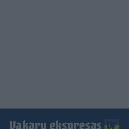
Load
More