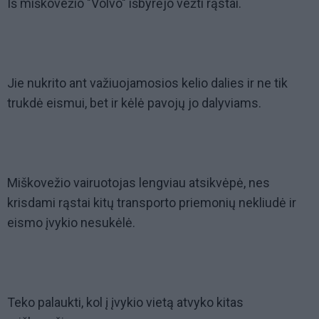
Iš miškovežio "Volvo" išbyrėjo vežti rąstai.
Jie nukrito ant važiuojamosios kelio dalies ir ne tik
trukdė eismui, bet ir kėlė pavojų jo dalyviams.
Miškovežio vairuotojas lengviau atsikvėpė, nes
krisdami rąstai kitų transporto priemonių nekliudė ir
eismo įvykio nesukėlė.
Teko palaukti, kol į įvykio vietą atvyko kitas