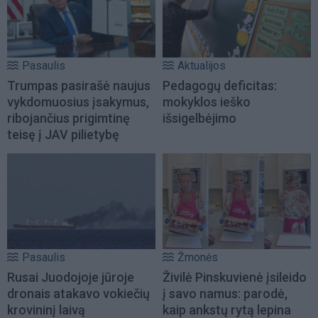
Pasaulis
Aktualijos
Trumpas pasirašė naujus
Pedagogų deficitas:
vykdomuosius įsakymus,
mokyklos ieško
ribojančius prigimtinę
išsigelbėjimo
teisę į JAV pilietybę
Pasaulis
Žmonės
Rusai Juodojoje jūroje
Živilė Pinskuvienė įsileido
dronais atakavo vokiečių
į savo namus: parodė,
krovininį laivą
kaip ankstų rytą lepina