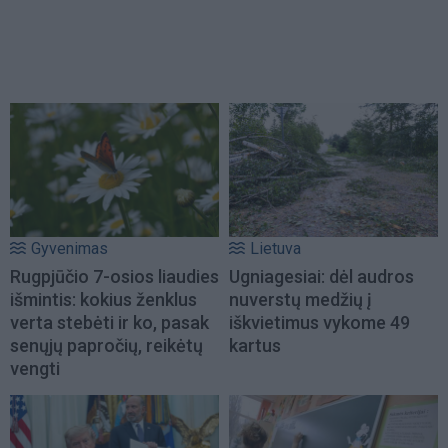
Gyvenimas
Lietuva
Rugpjūčio 7-osios liaudies
Ugniagesiai: dėl audros
išmintis: kokius ženklus
nuverstų medžių į
verta stebėti ir ko, pasak
iškvietimus vykome 49
senųjų papročių, reikėtų
kartus
vengti