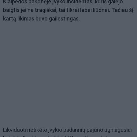
Klaipėdos pašonėje įvyko incidentas, kuris galėjo
baigtis jei ne tragiškai, tai tikrai labai liūdnai. Tačiau šį
kartą likimas buvo gailestingas.
Likviduoti netikėto įvykio padarinių pajūrio ugniagesiai