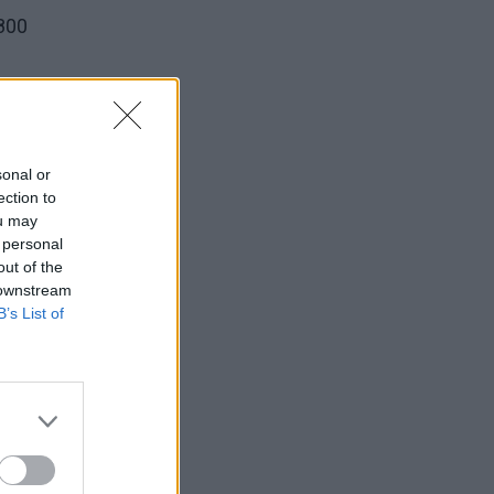
5800
sonal or
ection to
ou may
 personal
out of the
 downstream
B’s List of