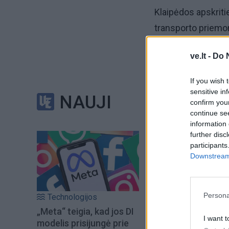
Klaipėdos apskritie
transporto priemon
Užfiksuota 116 įva
ve.lt -
Do 
If you wish 
Įkliuvo 12 neblaivių
sensitive in
NAUJI
confirm you
Dar du girtus vair
continue se
information 
policijos valdybos
further disc
participants
Downstream 
Vieno vairuotojo at
Persona
Technologijos
„Meta“ teigia, kad jos DI
I want t
modelis prisijungė prie