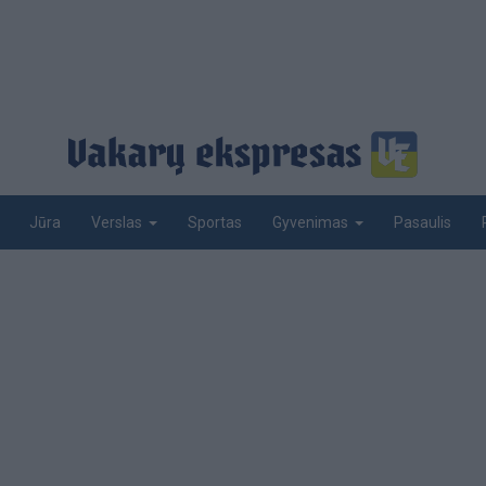
Jūra
Sportas
Pasaulis
Verslas
Gyvenimas