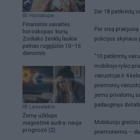
Dar 18 patikrintų v
Horoskopai
Finansinis savaitės
Per visą praėjusią
horoskopas: kurių
Zodiako ženklų laukia
policijos skyriaus
pelnas rugpjūčio 10–16
dienomis
"10 patikrintų vair
mobiliojo ryšio pr
vairuotojai ir 4 ke
priemonių vairuot
jiems privalomų s
padauginęs dvirati
Laisvalaikis
Žemę užklups
Mobiliuoju greičio 
magnetinė audra: nauja
prognozė
(2)
priemonėmis – dar 3