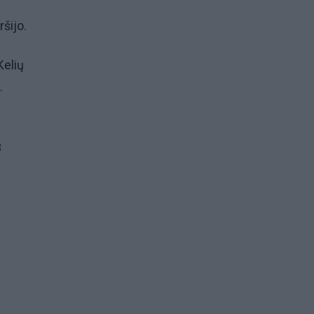
ršijo.
Kelių
.
8