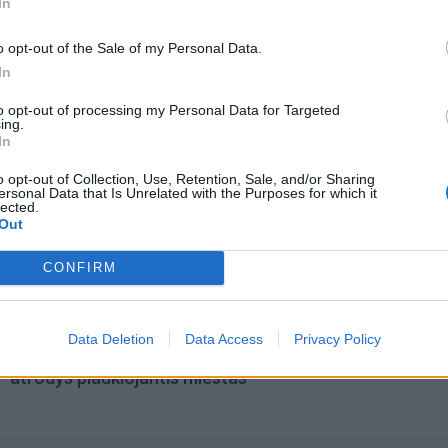
In
o opt-out of the Sale of my Personal Data.
In
to opt-out of processing my Personal Data for Targeted
ing.
In
o opt-out of Collection, Use, Retention, Sale, and/or Sharing
ersonal Data that Is Unrelated with the Purposes for which it
lected.
omiausi
Out
Tualetinis popierius traukiasi į praeitį: kuo jį pakeis
CONFIRM
artimiausiu metu
Data Deletion
Data Access
Privacy Policy
Laive planuoja apgyvendinti 80 tūkstančių žmonių: kai
atrodys plaukiojantis miestas