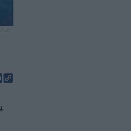
 nuotr.
er
kedIn
Email
Copy
Link
ų,