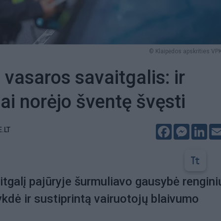
© Klaipėdos apskrities VPK
 vasaros savaitgalis: ir
jai norėjo šventę švęsti
Facebook
Messeng
Lin
E.LT
itgalį pajūryje šurmuliavo gausybė rengini
ykdė ir sustiprintą vairuotojų blaivumo