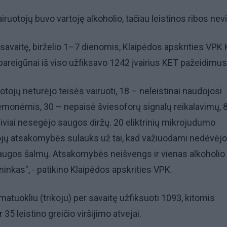
airuotojų buvo vartoję alkoholio, tačiau leistinos ribos nevi
 savaitę, birželio 1–7 dienomis, Klaipėdos apskrities VPK 
 pareigūnai iš viso užfiksavo 1242 įvairius KET pažeidimus
uotojų neturėjo teisės vairuoti, 18 – neleistinai naudojosi
iemonėmis, 30 – nepaisė šviesoforų signalų reikalavimų, 
leiviai nesegėjo saugos diržų. 20 eliktrinių mikrojudumo
ojų atsakomybės sulauks už tai, kad važiuodami nedėvėjo
augos šalmų. Atsakomybės neišvengs ir vienas alkoholio
ninkas", - patikino Klaipėdos apskrities VPK.
matuokliu (trikoju) per savaitę užfiksuoti 1093, kitomis
5 leistino greičio viršijimo atvejai.