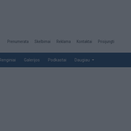
Desktop
Prenumerata
Skelbimai
Reklama
Kontaktai
Prisijungti
menu
top
Renginiai
Galerijos
Podkastai
Daugiau