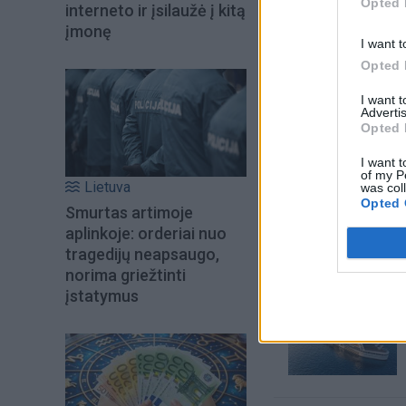
Opted 
interneto ir įsilaužė į kitą
įmonę
I want t
Opted 
I want 
Advertis
Opted 
I want t
of my P
Lietuva
was col
Šiuo metu skait
Opted 
Smurtas artimoje
aplinkoje: orderiai nuo
tragedijų neapsaugo,
norima griežtinti
įstatymus