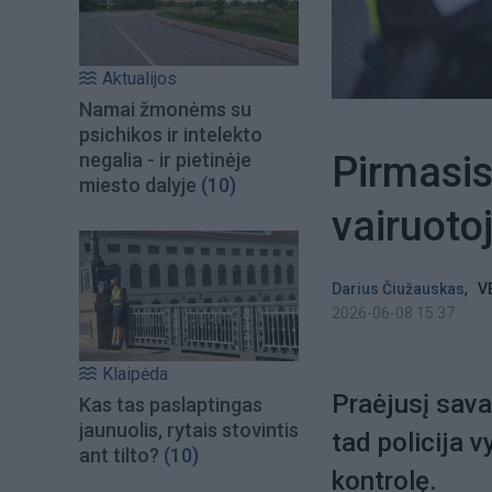
Aktualijos
Namai žmonėms su
psichikos ir intelekto
Pirmasis
negalia - ir pietinėje
miesto dalyje
(10)
vairuoto
,
Darius Čiužauskas
V
2026-06-08 15:37
Klaipėda
Praėjusį sava
Kas tas paslaptingas
jaunuolis, rytais stovintis
tad policija v
ant tilto?
(10)
kontrolę.