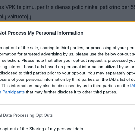
s VPK teigimu, per tris dienas policininkai patikrino per 
ių vairuotojų.
irių Kelių eismo taisyklių (KET) pažeidimų.
Not Process My Personal Information
to opt-out of the sale, sharing to third parties, or processing of your per
 vairuotojų (vienas jų neturėjo ir teisės vairuoti).
formation for targeted advertising by us, please use the below opt-out s
r selection. Please note that after your opt-out request is processed y
uotojus sustabdė Lietuvos policijos departamento Kelių
eing interest-based ads based on personal information utilized by us or
disclosed to third parties prior to your opt-out. You may separately opt-
 pareigūnai.
losure of your personal information by third parties on the IAB’s list of
. This information may also be disclosed by us to third parties on the
IA
Participants
that may further disclose it to other third parties.
žvilgiu pradėtas ikiteisminis tyrimas.
l Data Processing Opt Outs
o opt-out of the Sharing of my personal data.