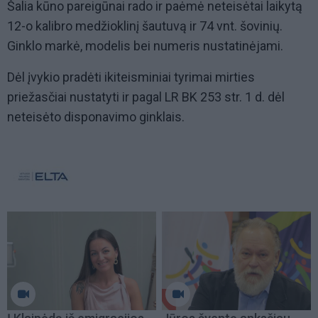
Šalia kūno pareigūnai rado ir paėmė neteisėtai laikytą
12-o kalibro medžioklinį šautuvą ir 74 vnt. šovinių.
Ginklo markė, modelis bei numeris nustatinėjami.
Dėl įvykio pradėti ikiteisminiai tyrimai mirties
priežasčiai nustatyti ir pagal LR BK 253 str. 1 d. dėl
neteisėto disponavimo ginklais.