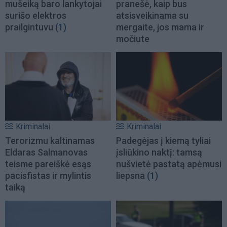
mušeiką baro lankytojai
pranešė, kaip bus
surišo elektros
atsisveikinama su
prailgintuvu
(1)
mergaite, jos mama ir
močiute
Kriminalai
Kriminalai
Terorizmu kaltinamas
Padegėjas į kiemą tyliai
Eldaras Salmanovas
įsliūkino naktį: tamsą
teisme pareiškė esąs
nušvietė pastatą apėmusi
pacisfistas ir mylintis
liepsna
(1)
taiką