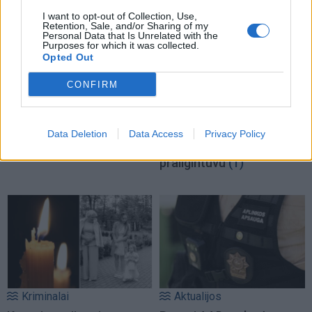
I want to opt-out of Collection, Use,
Retention, Sale, and/or Sharing of my
Personal Data that Is Unrelated with the
Purposes for which it was collected.
Opted Out
Podkastai
Kriminalai
Į Klaipėdą iš emigracijos
Keistas smurtinis
CONFIRM
grįžusi Karina
incidentas miesto centre:
Kučinskienė įvardijo
sutramdytą agresyvų
didžiausią savo norą
(3)
mušeiką baro lankytojai
Data Deletion
Data Access
Privacy Policy
surišo elektros
prailgintuvu
(1)
Kriminalai
Aktualijos