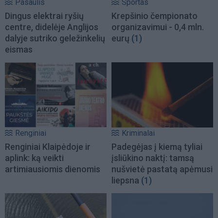
Pasaulis
Sportas
Dingus elektrai ryšių
Krepšinio čempionato
centre, didelėje Anglijos
organizavimui - 0,4 mln.
dalyje sutriko geležinkelių
eurų
(1)
eismas
Renginiai
Kriminalai
Renginiai Klaipėdoje ir
Padegėjas į kiemą tyliai
aplink: ką veikti
įsliūkino naktį: tamsą
artimiausiomis dienomis
nušvietė pastatą apėmusi
liepsna
(1)