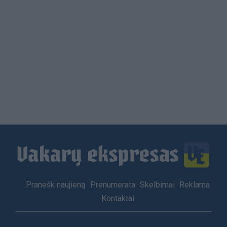
Load
More
Footer
Pranešk naujieną
Prenumerata
Skelbimai
Reklama
menu
Kontaktai