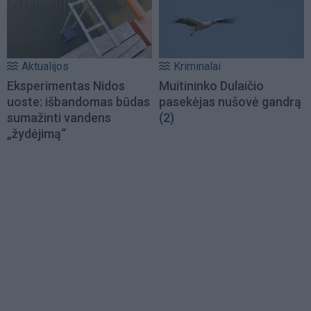
Aktualijos
Kriminalai
Eksperimentas Nidos
Muitininko Dulaičio
uoste: išbandomas būdas
pasekėjas nušovė gandrą
sumažinti vandens
(2)
„žydėjimą“