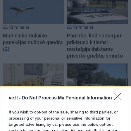
Kriminalai
Kriminalai
Muitininko Dulaičio
Pamiršo, kad namai jau
pasekėjas nušovė gandrą
priklauso kitiems:
(2)
nostalgija daiktams
privertė griebtis smurto
ve.lt -
Do Not Process My Personal Information
Kriminalai
Kriminalai
If you wish to opt-out of the sale, sharing to third parties, or
Sukčiai nesnaudžia:
Gaisras automobilių
processing of your personal or sensitive information for
naudojasi dėl kietojo kuro
pardavimo aikštelėje:
targeted advertising by us, please use the below opt-out
kilusiu ažiotažu
sudegė ne tik namelis ant
section to confirm your selection. Please note that after your