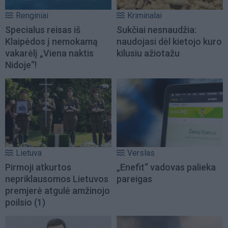
Renginiai
Kriminalai
Specialus reisas iš
Sukčiai nesnaudžia:
Klaipėdos į nemokamą
naudojasi dėl kietojo kuro
vakarėlį „Viena naktis
kilusiu ažiotažu
Nidoje“!
Lietuva
Verslas
Pirmoji atkurtos
„Enefit“ vadovas palieka
nepriklausomos Lietuvos
pareigas
premjerė atgulė amžinojo
poilsio
(1)