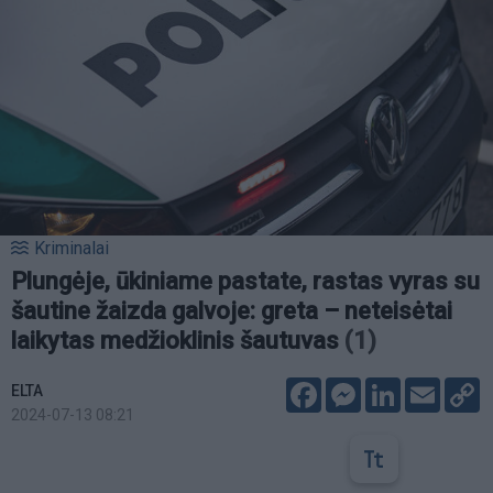
Kriminalai
Plungėje, ūkiniame pastate, rastas vyras su
šautine žaizda galvoje: greta – neteisėtai
laikytas medžioklinis šautuvas
(1)
Facebook
Messenger
LinkedIn
Email
C
ELTA
L
2024-07-13 08:21