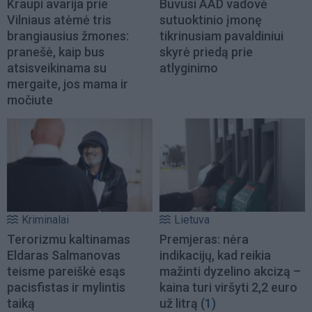
Kraupi avarija prie
Buvusi AAD vadovė
Vilniaus atėmė tris
sutuoktinio įmonę
brangiausius žmones:
tikrinusiam pavaldiniui
pranešė, kaip bus
skyrė priedą prie
atsisveikinama su
atlyginimo
mergaite, jos mama ir
močiute
Kriminalai
Lietuva
Terorizmu kaltinamas
Premjeras: nėra
Eldaras Salmanovas
indikacijų, kad reikia
teisme pareiškė esąs
mažinti dyzelino akcizą –
pacisfistas ir mylintis
kaina turi viršyti 2,2 euro
taiką
už litrą
(1)