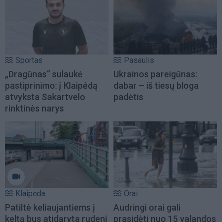
Sportas
Pasaulis
„Dragūnas“ sulaukė
Ukrainos pareigūnas:
pastiprinimo: į Klaipėdą
dabar – iš tiesų bloga
atvyksta Sakartvelo
padėtis
rinktinės narys
Klaipėda
Orai
Patiltė keliaujantiems į
Audringi orai gali
keltą bus atidaryta rudenį
prasidėti nuo 15 valandos