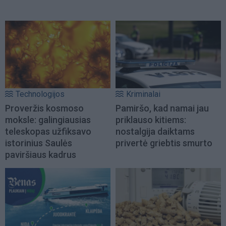
Technologijos
Kriminalai
Proveržis kosmoso
Pamiršo, kad namai jau
moksle: galingiausias
priklauso kitiems:
teleskopas užfiksavo
nostalgija daiktams
istorinius Saulės
privertė griebtis smurto
paviršiaus kadrus