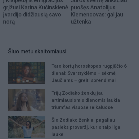
Į Klaipėdą iš emigracijos
Jūros šventę anksčiau
grįžusi Karina Kučinskienė
puošęs Anatolijus
įvardijo didžiausią savo
Klemencovas: gal jau
norą
užtenka
Šiuo metu skaitomiausi
Taro kortų horoskopas rugpjūčio 6
dienai: Svarstyklėms – sėkmė,
Jaučiams – greiti sprendimai
Trijų Zodiako ženklų jau
artimiausiomis dienomis laukia
triumfas visuose reikaluose
Šie Zodiako ženklai pagaliau
pasieks proveržį, kurio taip ilgai
laukė