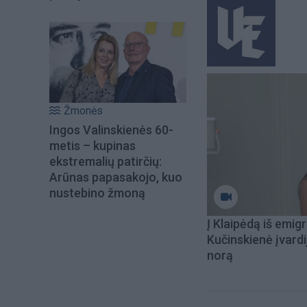
Žmonės
Ingos Valinskienės 60-
metis – kupinas
ekstremalių patirčių:
Arūnas papasakojo, kuo
nustebino žmoną
Į Klaipėdą iš emigr
Kučinskienė įvardi
norą