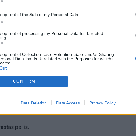
In
 peilį ėmė grasinti 29 metų moteriai ir 41 metų vyrui.
o opt-out of the Sale of my Personal Data.
In
to opt-out of processing my Personal Data for Targeted
ing.
In
liai į parką atvyko labai greitai ir įtariamąjį sulaikė.
o opt-out of Collection, Use, Retention, Sale, and/or Sharing
ersonal Data that Is Unrelated with the Purposes for which it
lected.
Out
CONFIRM
. Nustatytas lengvas girtumo laipsnis - 0,77 alkoholio pro
Data Deletion
Data Access
Privacy Policy
astas peilis.