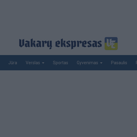
Jūra
Sportas
Pasaulis
Verslas
Gyvenimas