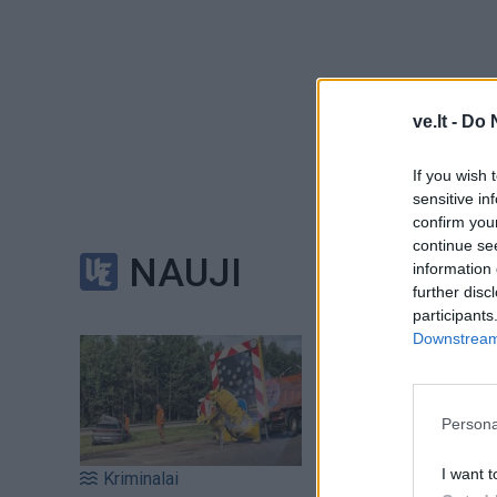
Apie 7.52 val. be
ve.lt -
Do 
moteris.
If you wish 
sensitive in
confirm you
continue se
NAUJI
information 
Eidami ryte į darb
further disc
participants
Downstream 
Šis klaipėdiečiams 
Persona
I want t
Kriminalai