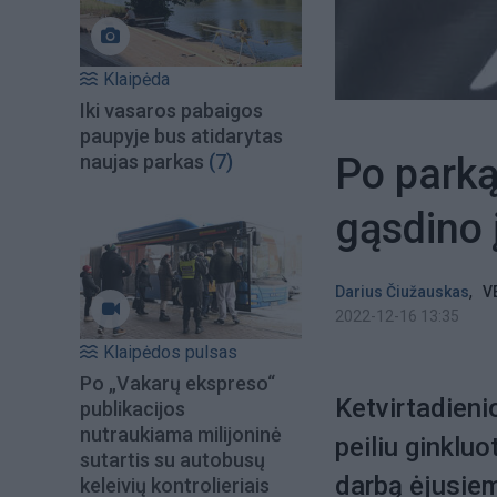
Klaipėda
Iki vasaros pabaigos
paupyje bus atidarytas
Po parką 
naujas parkas
(7)
gąsdino 
,
Darius Čiužauskas
V
2022-12-16 13:35
Klaipėdos pulsas
Po „Vakarų ekspreso“
Ketvirtadieni
publikacijos
nutraukiama milijoninė
peiliu ginkluo
sutartis su autobusų
darbą ėjusi
keleivių kontrolieriais