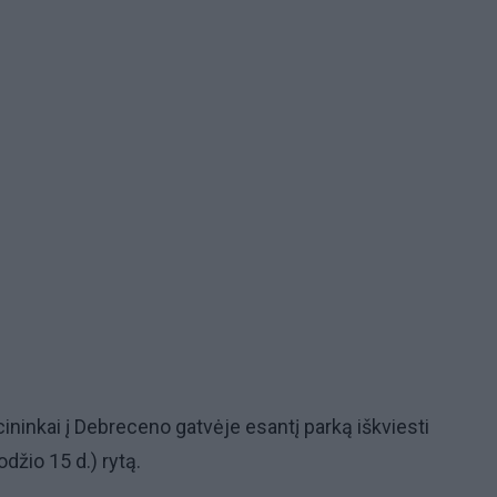
ininkai į Debreceno gatvėje esantį parką iškviesti
odžio 15 d.) rytą.