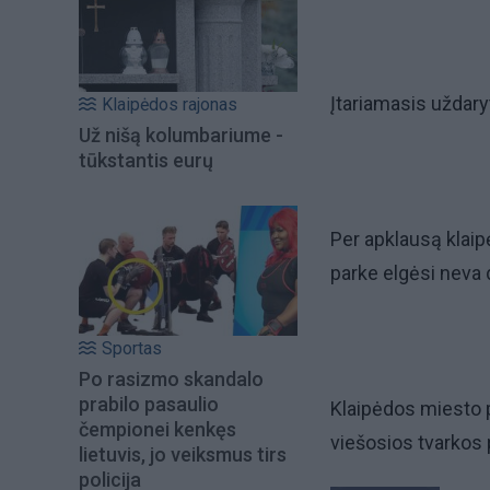
Įtariamasis uždary
Klaipėdos rajonas
Už nišą kolumbariume -
tūkstantis eurų
Per apklausą klaipė
parke elgėsi neva 
Sportas
Po rasizmo skandalo
prabilo pasaulio
Klaipėdos miesto p
čempionei kenkęs
viešosios tvarkos
lietuvis, jo veiksmus tirs
policija