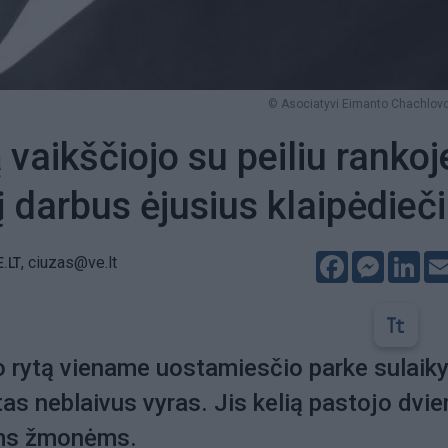
© Asociatyvi Eimanto Chachlovo
vaikščiojo su peiliu rankoj
į darbus ėjusius klaipėdieč
Facebook
Messeng
Lin
,
ciuzas@ve.lt
E.LT
o rytą viename uostamiesčio parke sulaik
tas neblaivus vyras. Jis kelią pastojo dvie
ems žmonėms.