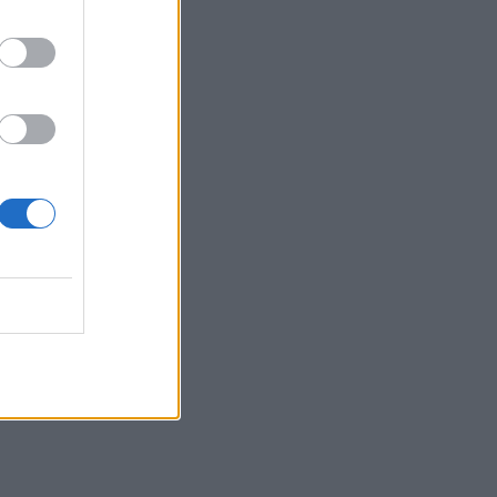
milės.