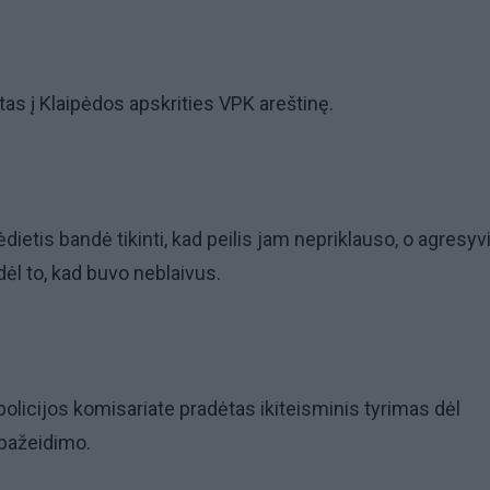
tas į Klaipėdos apskrities VPK areštinę.
dietis bandė tikinti, kad peilis jam nepriklauso, o agresyvi
dėl to, kad buvo neblaivus.
olicijos komisariate pradėtas ikiteisminis tyrimas dėl
 pažeidimo.