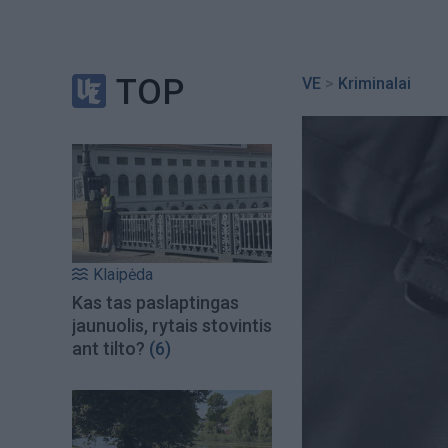
TOP
VE
>
Kriminalai
Klaipėda
Kas tas paslaptingas
jaunuolis, rytais stovintis
ant tilto?
(6)