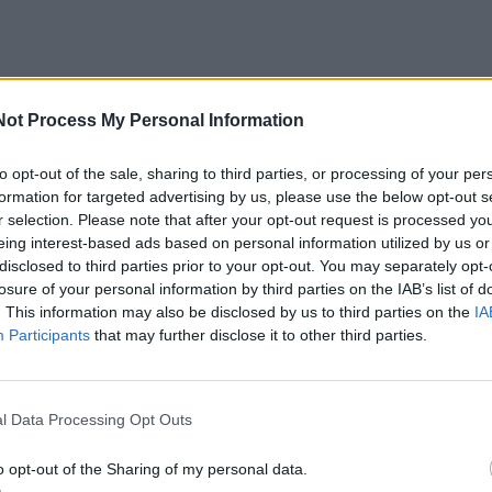
ndrosios pagalbos telefono numeriu 112 paskambino vyras 
Not Process My Personal Information
to opt-out of the sale, sharing to third parties, or processing of your per
formation for targeted advertising by us, please use the below opt-out s
r selection. Please note that after your opt-out request is processed y
eing interest-based ads based on personal information utilized by us or
disclosed to third parties prior to your opt-out. You may separately opt-
us, jie parke sutiko nepažįstamą vyrą.
losure of your personal information by third parties on the IAB’s list of
. This information may also be disclosed by us to third parties on the
IA
Participants
that may further disclose it to other third parties.
ramiai praeiti pro šalį neleido.
l Data Processing Opt Outs
o opt-out of the Sharing of my personal data.