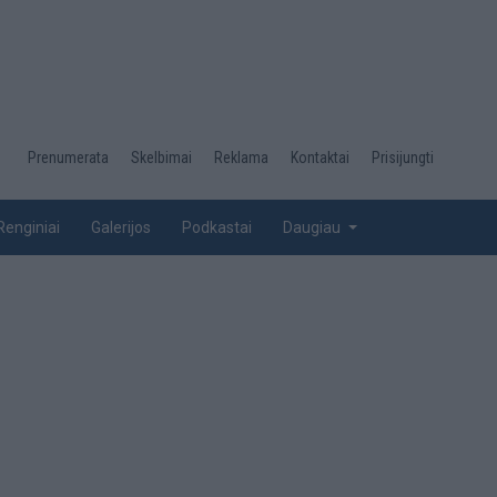
Desktop
Prenumerata
Skelbimai
Reklama
Kontaktai
Prisijungti
menu
top
Renginiai
Galerijos
Podkastai
Daugiau