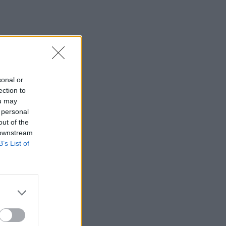
ir
sonal or
ection to
ou may
 personal
out of the
 downstream
B’s List of