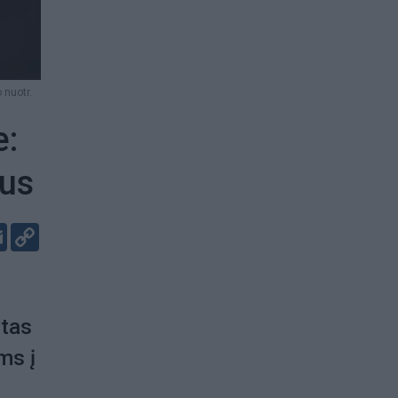
 nuotr.
e:
ius
er
kedIn
Email
Copy
Link
ytas
ms į