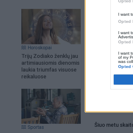
Opted 
I want t
Opted 
I want 
Advertis
Opted 
Horoskopai
I want t
Trijų Zodiako ženklų jau
of my P
was col
artimiausiomis dienomis
Opted 
laukia triumfas visuose
reikaluose
Jūros šventę ank
Anatolijus Klemen
užtenka
Šiuo metu skait
Sportas