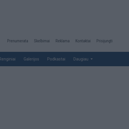
Desktop
Prenumerata
Skelbimai
Reklama
Kontaktai
Prisijungti
menu
top
Renginiai
Galerijos
Podkastai
Daugiau