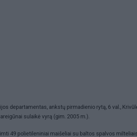
ijos departamentas, ankstų pirmadienio rytą, 6 val., Krivū
pareigūnai sulaikė vyrą (gim. 2005 m.).
mti 49 polietileniniai maišeliai su baltos spalvos milteliais