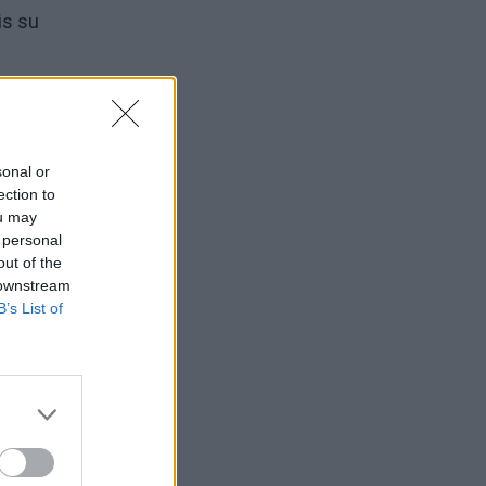
is su
sonal or
ection to
ou may
o jas
 personal
out of the
 downstream
B’s List of
 ar
štu,