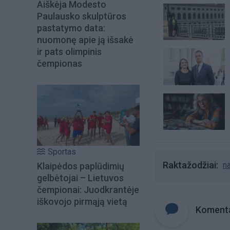
Aiškėja Modesto
Paulausko skulptūros
pastatymo data:
nuomonę apie ją išsakė
ir pats olimpinis
čempionas
Sportas
Raktažodžiai
na
Klaipėdos paplūdimių
gelbėtojai – Lietuvos
čempionai: Juodkrantėje
iškovojo pirmąją vietą
Komenta