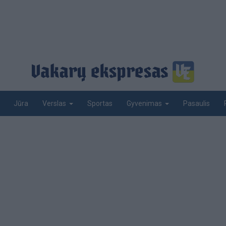
Jūra
Sportas
Pasaulis
Verslas
Gyvenimas