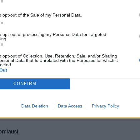
In
o opt-out of the Sale of my Personal Data.
In
to opt-out of processing my Personal Data for Targeted
ing.
In
o opt-out of Collection, Use, Retention, Sale, and/or Sharing
ersonal Data that Is Unrelated with the Purposes for which it
lected.
Out
CONFIRM
sčiau puošęs
Ar Lietuvoje gyventi brangu?
covas: gal jau
Data Deletion
Data Access
Privacy Policy
omiausi