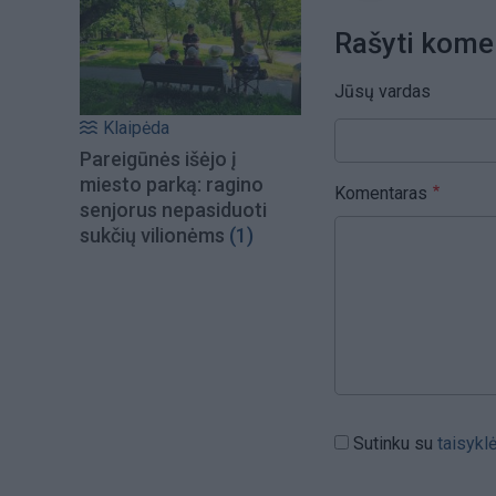
Rašyti kome
Jūsų vardas
Klaipėda
Pareigūnės išėjo į
miesto parką: ragino
Komentaras
senjorus nepasiduoti
sukčių vilionėms
(1)
Sutinku su
taisykl