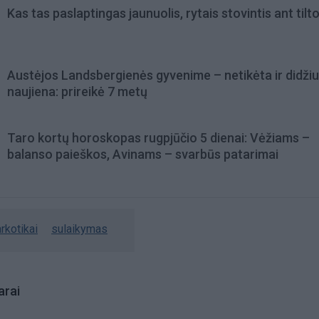
Kas tas paslaptingas jaunuolis, rytais stovintis ant tilt
Austėjos Landsbergienės gyvenime – netikėta ir didžiu
naujiena: prireikė 7 metų
Taro kortų horoskopas rugpjūčio 5 dienai: Vėžiams –
balanso paieškos, Avinams – svarbūs patarimai
rkotikai
sulaikymas
rai