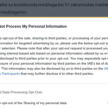
išeliai su kristalizuota medžiaga bei 51 vakumuotas maišel
s medžiagomis.
eliuose esančios medžiagos yra narkotinės.
Not Process My Personal Information
to opt-out of the sale, sharing to third parties, or processing of your per
as į areštinę.
formation for targeted advertising by us, please use the below opt-out s
r selection. Please note that after your opt-out request is processed y
nis tyrimas dėl neteisėto disponavimo narkotikais be tiksl
eing interest-based ads based on personal information utilized by us or
disclosed to third parties prior to your opt-out. You may separately opt-
losure of your personal information by third parties on the IAB’s list of
. This information may also be disclosed by us to third parties on the
IA
Participants
that may further disclose it to other third parties.
 gamino, perdirbo, įgijo, laikė, gabeno ar siuntė narkotines
žiagas neturėdamas tikslo jų parduoti ar kitaip platinti,
iais darbais arba bauda, arba laisvės apribojimu, arba are
l Data Processing Opt Outs
mu iki dvejų metų.
o opt-out of the Sharing of my personal data.