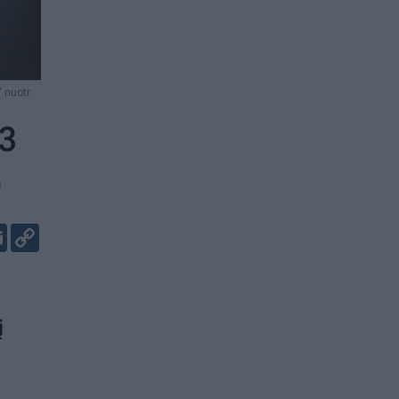
 nuotr.
03
)
er
kedIn
Email
Copy
Link
į