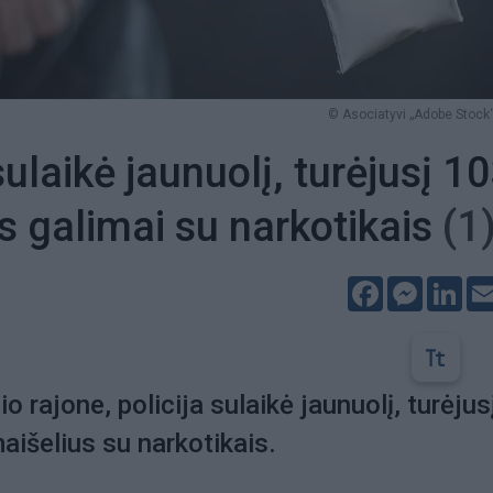
© Asociatyvi „Adobe Stock“
sulaikė jaunuolį, turėjusį 1
s galimai su narkotikais
(1
Facebook
Messeng
Lin
io rajone, policija sulaikė jaunuolį, turėjus
maišelius su narkotikais.