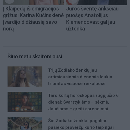
Į Klaipėdą iš emigracijos
Jūros šventę anksčiau
grįžusi Karina Kučinskienė
puošęs Anatolijus
įvardijo didžiausią savo
Klemencovas: gal jau
norą
užtenka
Šiuo metu skaitomiausi
Trijų Zodiako ženklų jau
artimiausiomis dienomis laukia
triumfas visuose reikaluose
Taro kortų horoskopas rugpjūčio 6
dienai: Svarstyklėms – sėkmė,
Jaučiams – greiti sprendimai
Šie Zodiako ženklai pagaliau
pasieks proveržį, kurio taip ilgai