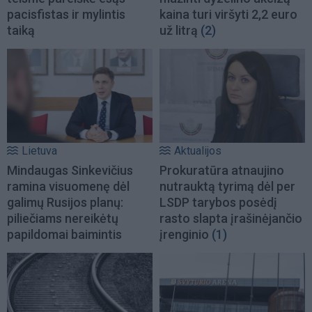
pacisfistas ir mylintis
kaina turi viršyti 2,2 euro
taiką
už litrą
(2)
Lietuva
Aktualijos
Mindaugas Sinkevičius
Prokuratūra atnaujino
ramina visuomenę dėl
nutrauktą tyrimą dėl per
galimų Rusijos planų:
LSDP tarybos posėdį
piliečiams nereikėtų
rasto slapta įrašinėjančio
papildomai baimintis
įrenginio
(1)