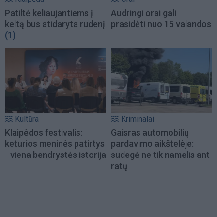
Patiltė keliaujantiems į
Audringi orai gali
keltą bus atidaryta rudenį
prasidėti nuo 15 valandos
(1)
Kultūra
Kriminalai
Klaipėdos festivalis:
Gaisras automobilių
keturios meninės patirtys
pardavimo aikštelėje:
- viena bendrystės istorija
sudegė ne tik namelis ant
ratų