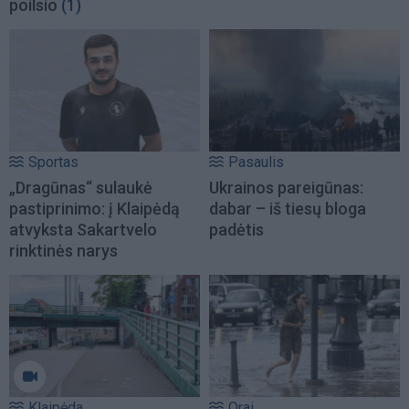
poilsio
(1)
Sportas
Pasaulis
„Dragūnas“ sulaukė
Ukrainos pareigūnas:
pastiprinimo: į Klaipėdą
dabar – iš tiesų bloga
atvyksta Sakartvelo
padėtis
rinktinės narys
Klaipėda
Orai