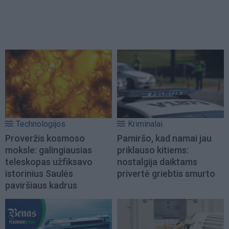
Technologijos
Kriminalai
Proveržis kosmoso
Pamiršo, kad namai jau
moksle: galingiausias
priklauso kitiems:
teleskopas užfiksavo
nostalgija daiktams
istorinius Saulės
privertė griebtis smurto
paviršiaus kadrus