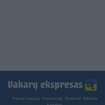
Load
More
Footer
Pranešk naujieną
Prenumerata
Skelbimai
Reklama
menu
Kontaktai