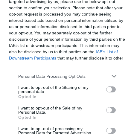
targeted advertising by us, please use the below opt-out
naudojasi dėl kietojo kuro
pardavimo aikštelėje:
section to confirm your selection. Please note that after your
kilusiu ažiotažu
sudegė ne tik namelis ant
opt-out request is processed you may continue seeing
ratų
interest-based ads based on personal information utilized by
us or personal information disclosed to third parties prior to
your opt-out. You may separately opt-out of the further
disclosure of your personal information by third parties on the
IAB’s list of downstream participants. This information may
also be disclosed by us to third parties on the
IAB’s List of
Downstream Participants
that may further disclose it to other
third parties.
Personal Data Processing Opt Outs
I want to opt-out of the Sharing of my
personal data.
Opted In
I want to opt-out of the Sale of my
Personal Data.
Opted In
NAUJI
I want to opt-out of processing my
Personal Data for Targeted Advertising.