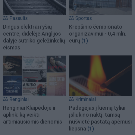
Pasaulis
Sportas
Dingus elektrai ryšių
Krepšinio čempionato
centre, didelėje Anglijos
organizavimui - 0,4 mln.
dalyje sutriko geležinkelių
eurų
(1)
eismas
Renginiai
Kriminalai
Renginiai Klaipėdoje ir
Padegėjas į kiemą tyliai
aplink: ką veikti
įsliūkino naktį: tamsą
artimiausiomis dienomis
nušvietė pastatą apėmusi
liepsna
(1)