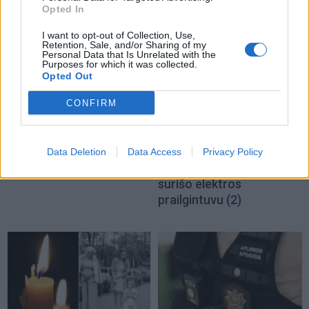
Opted In
I want to opt-out of Collection, Use,
Retention, Sale, and/or Sharing of my
Personal Data that Is Unrelated with the
Purposes for which it was collected.
Opted Out
Podkastai
Kriminalai
CONFIRM
Į Klaipėdą iš emigracijos
Keistas smurtinis
grįžusi Karina
incidentas miesto centre:
Kučinskienė įvardijo
sutramdytą agresyvų
Data Deletion
Data Access
Privacy Policy
didžiausią savo norą
(3)
mušeiką baro lankytojai
surišo elektros
prailgintuvu
(2)