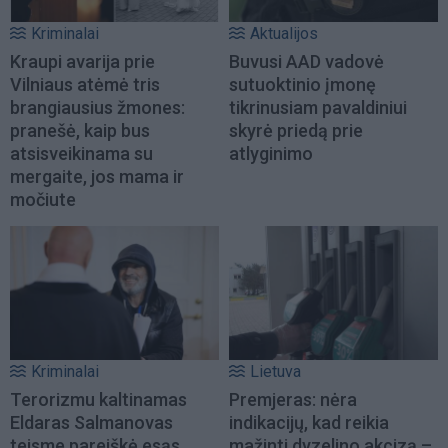
Kriminalai
Aktualijos
Kraupi avarija prie
Buvusi AAD vadovė
Vilniaus atėmė tris
sutuoktinio įmonę
brangiausius žmones:
tikrinusiam pavaldiniui
pranešė, kaip bus
skyrė priedą prie
atsisveikinama su
atlyginimo
mergaite, jos mama ir
močiute
Kriminalai
Lietuva
Terorizmu kaltinamas
Premjeras: nėra
Eldaras Salmanovas
indikacijų, kad reikia
teisme pareiškė esąs
mažinti dyzelino akcizą –