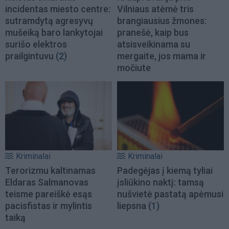
incidentas miesto centre:
Vilniaus atėmė tris
sutramdytą agresyvų
brangiausius žmones:
mušeiką baro lankytojai
pranešė, kaip bus
surišo elektros
atsisveikinama su
prailgintuvu
(2)
mergaite, jos mama ir
močiute
Kriminalai
Kriminalai
Terorizmu kaltinamas
Padegėjas į kiemą tyliai
Eldaras Salmanovas
įsliūkino naktį: tamsą
teisme pareiškė esąs
nušvietė pastatą apėmusi
pacisfistas ir mylintis
liepsna
(1)
taiką