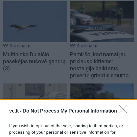
Kriminalai
Kriminalai
Muitininko Dulaičio
Pamiršo, kad namai jau
pasekėjas nušovė gandrą
priklauso kitiems:
(3)
nostalgija daiktams
privertė griebtis smurto
ve.lt -
Do Not Process My Personal Information
If you wish to opt-out of the sale, sharing to third parties, or
Kriminalai
Kriminalai
processing of your personal or sensitive information for
Sukčiai nesnaudžia:
Gaisras automobilių