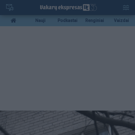
Pereiti
į
pagrindinį
Mobile
Nauji
Podkastai
Renginiai
Vaizdai
turinį
menu
bottom