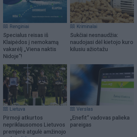
Renginiai
Kriminalai
Specialus reisas iš
Sukčiai nesnaudžia:
Klaipėdos į nemokamą
naudojasi dėl kietojo kuro
vakarėlį „Viena naktis
kilusiu ažiotažu
Nidoje“!
Lietuva
Verslas
Pirmoji atkurtos
„Enefit“ vadovas palieka
nepriklausomos Lietuvos
pareigas
premjerė atgulė amžinojo