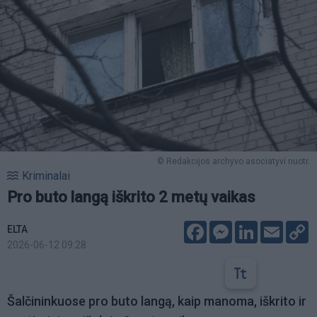
© Redakcijos archyvo asociatyvi nuotr.
Kriminalai
Pro buto langą iškrito 2 metų vaikas
Facebook
Messenger
LinkedIn
Email
C
ELTA
L
2026-06-12 09:28
Šalčininkuose pro buto langą, kaip manoma, iškrito ir