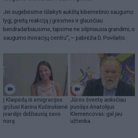
Jei sugebėsime išlaikyti aukštą kibernetinio saugumo
lygį, greitą reakciją į grėsmes ir glausčiau
bendradarbiausime, tapsime ne silpniausia grandimi, o
saugumo inovacijų centru“, – pabrėžia D. Povilaitis.
Į Klaipėdą iš emigracijos
Jūros šventę anksčiau
grįžusi Karina Kučinskienė
puošęs Anatolijus
įvardijo didžiausią savo
Klemencovas: gal jau
norą
užtenka