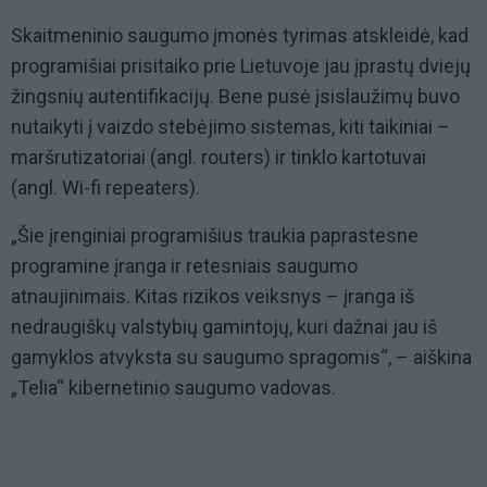
Skaitmeninio saugumo įmonės tyrimas atskleidė, kad
programišiai prisitaiko prie Lietuvoje jau įprastų dviejų
žingsnių autentifikacijų. Bene pusė įsislaužimų buvo
nutaikyti į vaizdo stebėjimo sistemas, kiti taikiniai –
maršrutizatoriai (angl. routers) ir tinklo kartotuvai
(angl. Wi-fi repeaters).
„Šie įrenginiai programišius traukia paprastesne
programine įranga ir retesniais saugumo
atnaujinimais. Kitas rizikos veiksnys – įranga iš
nedraugiškų valstybių gamintojų, kuri dažnai jau iš
gamyklos atvyksta su saugumo spragomis“, – aiškina
„Telia“ kibernetinio saugumo vadovas.