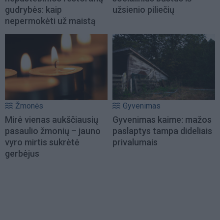
gudrybės: kaip
užsienio piliečių
nepermokėti už maistą
Žmonės
Gyvenimas
Mirė vienas aukščiausių
Gyvenimas kaime: mažos
pasaulio žmonių – jauno
paslaptys tampa dideliais
vyro mirtis sukrėtė
privalumais
gerbėjus