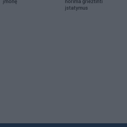
įmonę
norima griežtinti
įstatymus
Load
More