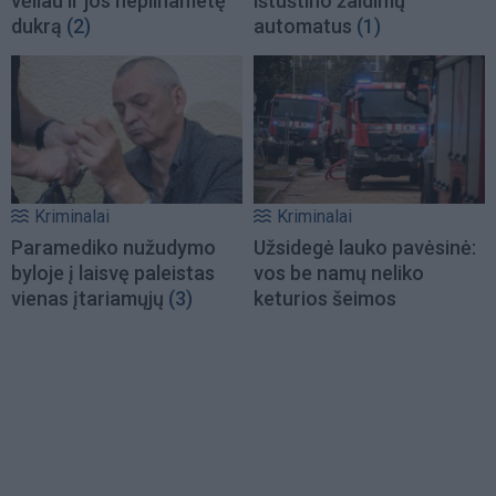
vėliau ir jos nepilnametę
ištuštino žaidimų
dukrą
(2)
automatus
(1)
Kriminalai
Kriminalai
Paramediko nužudymo
Užsidegė lauko pavėsinė:
byloje į laisvę paleistas
vos be namų neliko
vienas įtariamųjų
(3)
keturios šeimos