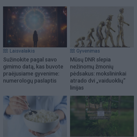
Laisvalaikis
Gyvenimas
Sužinokite pagal savo
Mūsų DNR slepia
gimimo datą, kas buvote
nežinomų žmonių
praėjusiame gyvenime:
pėdsakus: mokslininkai
numerologų paslaptis
atrado dvi „vaiduoklių“
linijas