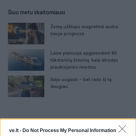
Šiuo metu skaitomiausi
Žemę užklups magnetinė audra:
nauja prognozė
Laive planuoja apgyvendinti 80
tūkstančių žmonių: kaip atrodys
plaukiojantis miestas
Išėjo uogauti – bet rado šį tą
daugiau
ve.lt -
Do Not Process My Personal Information