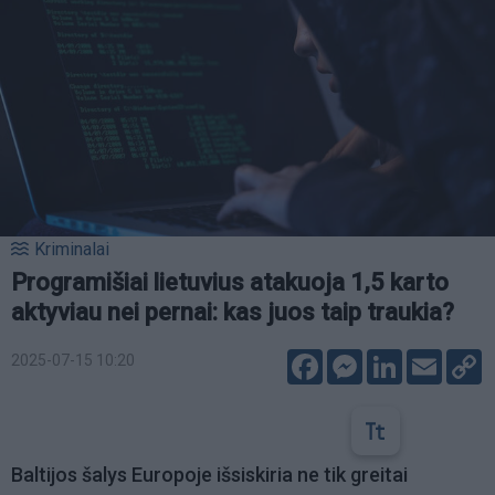
Kriminalai
Programišiai lietuvius atakuoja 1,5 karto
aktyviau nei pernai: kas juos taip traukia?
Facebook
Messenger
LinkedIn
Email
C
2025-07-15 10:20
L
Baltijos šalys Europoje išsiskiria ne tik greitai