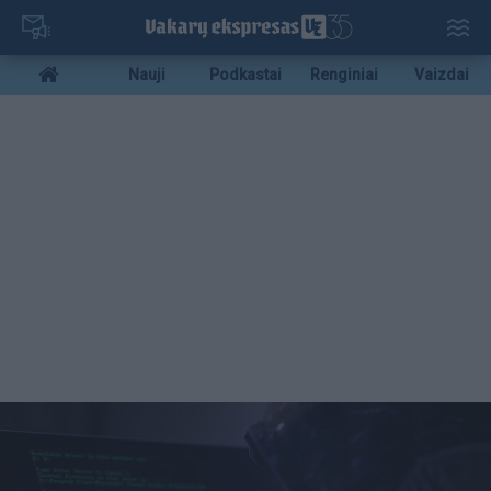
Pereiti
į
pagrindinį
Mobile
Nauji
Podkastai
Renginiai
Vaizdai
turinį
menu
bottom