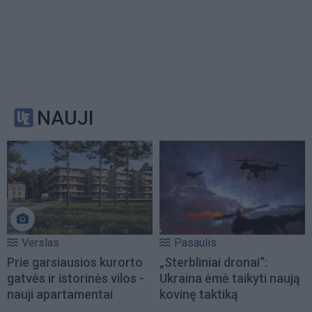
NAUJI
Verslas
Pasaulis
Prie garsiausios kurorto
„Sterbliniai dronai“:
gatvės ir istorinės vilos -
Ukraina ėmė taikyti naują
nauji apartamentai
kovinę taktiką