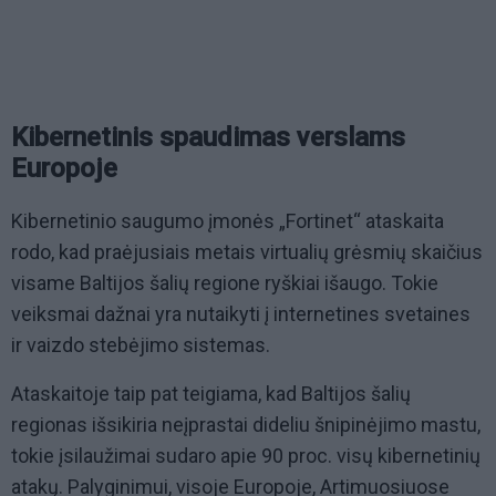
Kibernetinis spaudimas verslams
Europoje
Kibernetinio saugumo įmonės „Fortinet“ ataskaita
rodo, kad praėjusiais metais virtualių grėsmių skaičius
visame Baltijos šalių regione ryškiai išaugo. Tokie
veiksmai dažnai yra nutaikyti į internetines svetaines
ir vaizdo stebėjimo sistemas.
Ataskaitoje taip pat teigiama, kad Baltijos šalių
regionas išsikiria neįprastai dideliu šnipinėjimo mastu,
tokie įsilaužimai sudaro apie 90 proc. visų kibernetinių
atakų. Palyginimui, visoje Europoje, Artimuosiuose