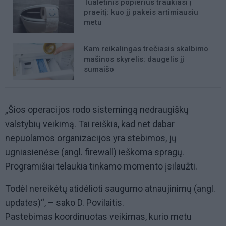
Tualetinis popierius traukiasi į
praeitį: kuo jį pakeis artimiausiu
metu
Kam reikalingas trečiasis skalbimo
mašinos skyrelis: daugelis jį
sumaišo
„Šios operacijos rodo sistemingą nedraugiškų
valstybių veikimą. Tai reiškia, kad net dabar
nepuolamos organizacijos yra stebimos, jų
ugniasienėse (angl. firewall) ieškoma spragų.
Programišiai telaukia tinkamo momento įsilaužti.
Todėl nereikėtų atidėlioti saugumo atnaujinimų (angl.
updates)“, – sako D. Povilaitis.
Pastebimas koordinuotas veikimas, kurio metu