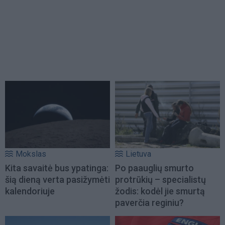
Mokslas
Lietuva
Kita savaitė bus ypatinga:
Po paauglių smurto
šią dieną verta pasižymėti
protrūkių – specialistų
kalendoriuje
žodis: kodėl jie smurtą
paverčia reginiu?