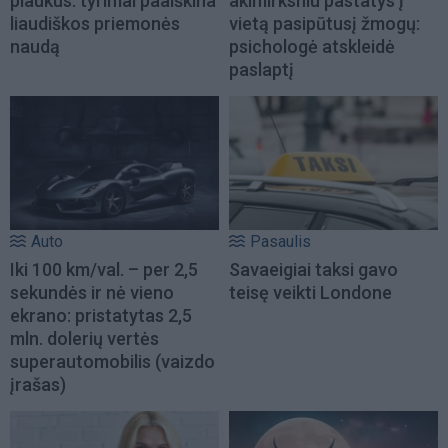
plaukus: tyrimai paaiškina
akimirksniu pastatys į
liaudiškos priemonės
vietą pasipūtusį žmogų:
naudą
psichologė atskleidė
paslaptį
Auto
Pasaulis
Iki 100 km/val. – per 2,5
Savaeigiai taksi gavo
sekundės ir nė vieno
teisę veikti Londone
ekrano: pristatytas 2,5
mln. dolerių vertės
superautomobilis (vaizdo
įrašas)