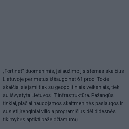
„Fortinet“ duomenimis, įsilaužimo į sistemas skaičius
Lietuvoje per metus iššaugo net 61 proc. Tokie
skaičiai siejami tiek su geopolitiniais veiksniais, tiek
su išvystyta Lietuvos IT infrastruktūra. Pažangūs
tinklai, plačiai naudojamos skaitmeninės paslaugos ir
susieti įrenginiai vilioja programišius dėl didesnės
tikimybės aptikti pažeidžiamumų.