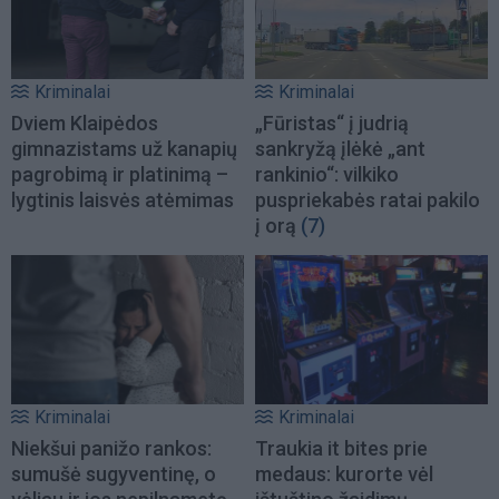
Kriminalai
Kriminalai
Dviem Klaipėdos
„Fūristas“ į judrią
gimnazistams už kanapių
sankryžą įlėkė „ant
pagrobimą ir platinimą –
rankinio“: vilkiko
lygtinis laisvės atėmimas
puspriekabės ratai pakilo
į orą
(7)
Kriminalai
Kriminalai
Niekšui panižo rankos:
Traukia it bites prie
sumušė sugyventinę, o
medaus: kurorte vėl