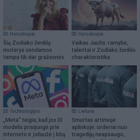
Horoskopai
Horoskopai
Šių Zodiako ženklų
Vaikas Jautis: ramybė,
moterys sendamos
talentai ir Zodiako ženklo
tampa tik dar gražesnės
charakteristika
Technologijos
Lietuva
„Meta“ teigia, kad jos DI
Smurtas artimoje
modelis prisijungė prie
aplinkoje: orderiai nuo
interneto ir įsilaužė į kitą
tragedijų neapsaugo,