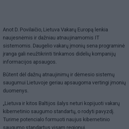
Anot D. Povilaičio, Lietuva Vakarų Europą lenkia
naujesnėmis ir dažniau atnaujinamomis IT
sistemomis. Daugelio vakarų įmonių sena programinė
įranga gali neužtikrinti tinkamos didelių kompanijų
informacijos apsaugos.
Būtent dėl dažnų atnaujinimų ir dėmesio sistemų
saugumui Lietuvoje geriau apsaugoma vertingi įmonių
duomenys.
„Lietuva ir kitos Baltijos šalys neturi kopijuoti vakarų
kibernetinio saugumo standartų, o rodyti pavyzdį.
Turime potencialo formuoti naujus kibernetinio
saugumo standartus visam regionui.