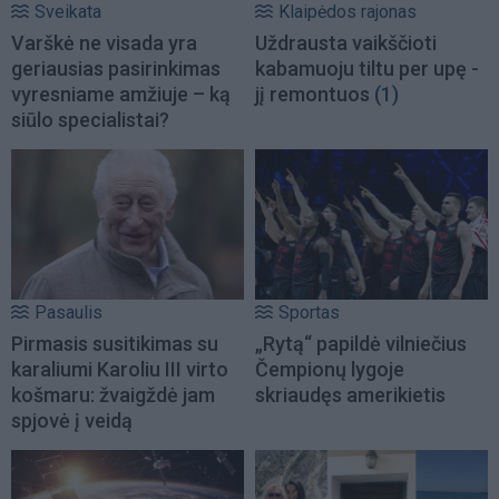
Sveikata
Klaipėdos rajonas
Varškė ne visada yra
Uždrausta vaikščioti
geriausias pasirinkimas
kabamuoju tiltu per upę -
vyresniame amžiuje – ką
jį remontuos
(1)
siūlo specialistai?
Pasaulis
Sportas
Pirmasis susitikimas su
„Rytą“ papildė vilniečius
karaliumi Karoliu III virto
Čempionų lygoje
košmaru: žvaigždė jam
skriaudęs amerikietis
spjovė į veidą