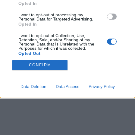
Opted In
I want to opt-out of processing my
Personal Data for Targeted Advertising.
Opted In
This site is protected by
Sutinku su
taisyklėmis
I want to opt-out of Collection, Use,
reCAPTCHA and the Google
Retention, Sale, and/or Sharing of my
Privacy Policy
and
Terms of
Personal Data that Is Unrelated with the
Purposes for which it was collected.
Service
apply.
Opted Out
CONFIRM
Data Deletion
Data Access
Privacy Policy