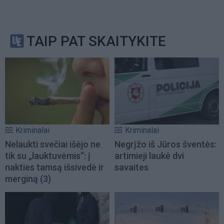
TAIP PAT SKAITYKITE
Kriminalai
Kriminalai
Nelaukti svečiai išėjo ne
Negrįžo iš Jūros šventės:
tik su „lauktuvėmis“: į
artimieji laukė dvi
nakties tamsą išsivedė ir
savaites
merginą
(3)