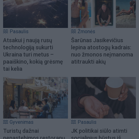
Pasaulis
Žmonės
Atsakui į naują rusų
Šarūnas Jasikevičius
technologiją sukurti
lepina atostogų kadrais:
Ukraina turi metus –
nuo žmonos neįmanoma
paaiškino, kokią grėsmę
atitraukti akių
tai kelia
Gyvenimas
Pasaulis
Turistų dažnai
JK politikai siūlo atimti
nepastebimos restoranų
socialinius būstus iš