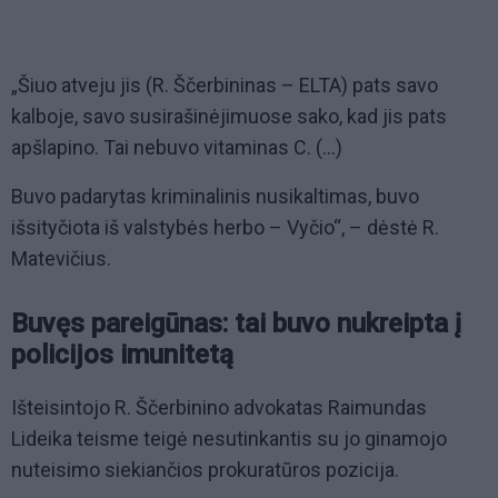
„Šiuo atveju jis (R. Ščerbininas – ELTA) pats savo
kalboje, savo susirašinėjimuose sako, kad jis pats
apšlapino. Tai nebuvo vitaminas C. (...)
Buvo padarytas kriminalinis nusikaltimas, buvo
išsityčiota iš valstybės herbo – Vyčio“, – dėstė R.
Matevičius.
Buvęs pareigūnas: tai buvo nukreipta į
policijos imunitetą
Išteisintojo R. Ščerbinino advokatas Raimundas
Lideika teisme teigė nesutinkantis su jo ginamojo
nuteisimo siekiančios prokuratūros pozicija.