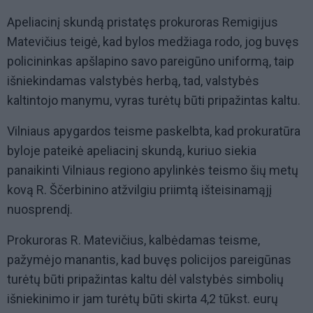
Apeliacinį skundą pristatęs prokuroras Remigijus
Matevičius teigė, kad bylos medžiaga rodo, jog buvęs
policininkas apšlapino savo pareigūno uniformą, taip
išniekindamas valstybės herbą, tad, valstybės
kaltintojo manymu, vyras turėtų būti pripažintas kaltu.
Vilniaus apygardos teisme paskelbta, kad prokuratūra
byloje pateikė apeliacinį skundą, kuriuo siekia
panaikinti Vilniaus regiono apylinkės teismo šių metų
kovą R. Ščerbinino atžvilgiu priimtą išteisinamąjį
nuosprendį.
Prokuroras R. Matevičius, kalbėdamas teisme,
pažymėjo manantis, kad buvęs policijos pareigūnas
turėtų būti pripažintas kaltu dėl valstybės simbolių
išniekinimo ir jam turėtų būti skirta 4,2 tūkst. eurų