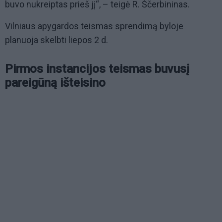
buvo nukreiptas prieš jį“, – teigė R. Ščerbininas.
Vilniaus apygardos teismas sprendimą byloje
planuoja skelbti liepos 2 d.
Pirmos instancijos teismas buvusį
pareigūną išteisino