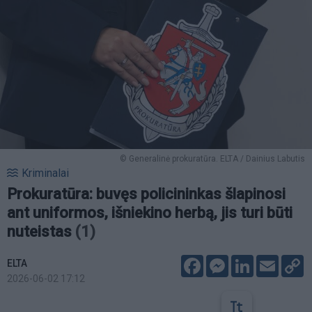
© Generalinė prokuratūra. ELTA / Dainius Labutis
Kriminalai
Prokuratūra: buvęs policininkas šlapinosi
ant uniformos, išniekino herbą, jis turi būti
nuteistas
(1)
Facebook
Messenger
LinkedIn
Email
C
ELTA
L
2026-06-02 17:12