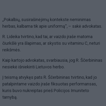
„Pokalbių, susirašinėjimų kontekste neminimas
herbas, kalbama tik apie uniformą“, – sakė advokatas.
R. Lideika tvirtino, kad tai, ar vaizdo įraše matoma
čiurkšlė yra šlapimas, ar skystis su vitaminu C, neturi
reikšmės.
Kaip kartojo advokatas, svarbiausia, jog R. Ščerbininas
nesiekė išniekinti Lietuvos herbo.
Į teismą atvykęs pats R. Ščerbininas tvirtino, kad jo
patalpintame vaizdo įraše fiksuotas performansas,
kuris buvo nukreiptas prieš Policijos Imuniteto
tarnybą.