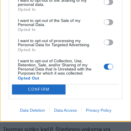
I want to opt-out of the Sharing of my
personal data.
Opted In
I want to opt-out of the Sale of my
Personal Data.
Opted In
I want to opt-out of processing my
Personal Data for Targeted Advertising.
Opted In
I want to opt-out of Collection, Use,
Retention, Sale, and/or Sharing of my
Personal Data that Is Unrelated with the
Purposes for which it was collected.
Teismas, atmesdamas R. Ščerbinino argumentus dėl
Opted Out
performanso atlikimo, kartu visgi konstatavo, kad savo
CONFIRM
veiksmais vyras nesiekė išniekinti Lietuvos valstybės
herbo, todėl jo veiksmuose nėra tiesioginės tyčios,
kurią privaloma nustatyti, siekiant asmenį patraukti
Data Deletion
Data Access
Privacy Policy
baudžiamojon atsakomybėn.
Teismas sutiko, kad R. Ščerbinino veiksmai yra