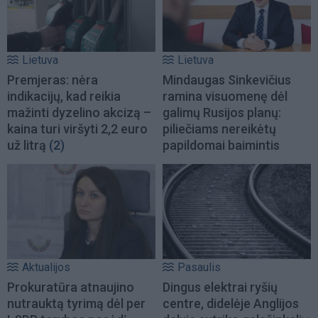
Lietuva
Lietuva
Premjeras: nėra
Mindaugas Sinkevičius
indikacijų, kad reikia
ramina visuomenę dėl
mažinti dyzelino akcizą –
galimų Rusijos planų:
kaina turi viršyti 2,2 euro
piliečiams nereikėtų
už litrą
(2)
papildomai baimintis
Aktualijos
Pasaulis
Prokuratūra atnaujino
Dingus elektrai ryšių
nutrauktą tyrimą dėl per
centre, didelėje Anglijos