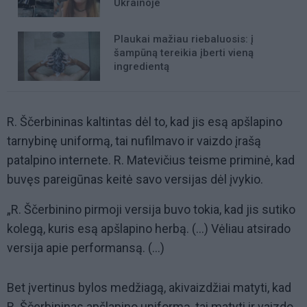
Ukrainoje
Plaukai mažiau riebaluosis: į
šampūną tereikia įberti vieną
ingredientą
R. Ščerbininas kaltintas dėl to, kad jis esą apšlapino
tarnybinę uniformą, tai nufilmavo ir vaizdo įrašą
patalpino internete. R. Matevičius teisme priminė, kad
buvęs pareigūnas keitė savo versijas dėl įvykio.
„R. Ščerbinino pirmoji versija buvo tokia, kad jis sutiko
kolegą, kuris esą apšlapino herbą. (...) Vėliau atsirado
versija apie performansą. (...)
Bet įvertinus bylos medžiagą, akivaizdžiai matyti, kad
R. Ščerbininas apšlapino uniformą, tai matyti ir vaizdo