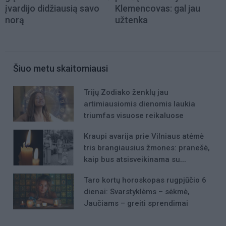
įvardijo didžiausią savo
Klemencovas: gal jau
norą
užtenka
Šiuo metu skaitomiausi
Trijų Zodiako ženklų jau
artimiausiomis dienomis laukia
triumfas visuose reikaluose
Kraupi avarija prie Vilniaus atėmė
tris brangiausius žmones: pranešė,
kaip bus atsisveikinama su
mergaite, jos mama ir močiute
Taro kortų horoskopas rugpjūčio 6
dienai: Svarstyklėms – sėkmė,
Jaučiams – greiti sprendimai