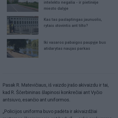
intelekto negalia - ir pietinėje
miesto dalyje
Kas tas paslaptingas jaunuolis,
rytais stovintis ant tilto?
Iki vasaros pabaigos paupyje bus
atidarytas naujas parkas
Pasak R. Matevičiaus, iš vaizdo įrašo akivaizdu ir tai,
kad R. Ščerbininas šlapinosi konkrečiai ant Vyčio
antsiuvo, esančio ant uniformos.
„Policijos uniforma buvo padėta ir akivaizdžiai