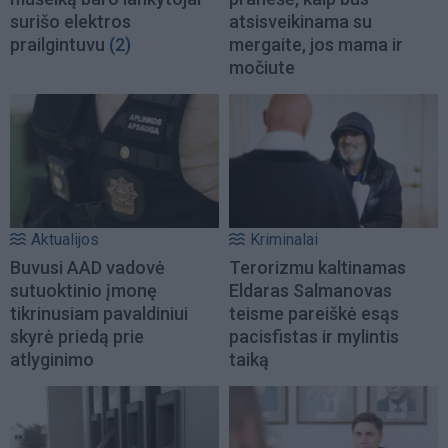
surišo elektros
atsisveikinama su
prailgintuvu
(2)
mergaite, jos mama ir
močiute
Aktualijos
Kriminalai
Buvusi AAD vadovė
Terorizmu kaltinamas
sutuoktinio įmonę
Eldaras Salmanovas
tikrinusiam pavaldiniui
teisme pareiškė esąs
skyrė priedą prie
pacisfistas ir mylintis
atlyginimo
taiką