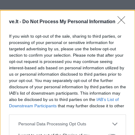
Kaip skelbta, Vilniaus regiono apylinkės teismas kovą
ve.lt -
Do Not Process My Personal Information
išteisino valstybės simbolių išniekinimu kaltintą
buvusį policijos pareigūną R. Ščerbininą.
If you wish to opt-out of the sale, sharing to third parties, or
processing of your personal or sensitive information for
R. Ščerbininas kaltintas tuo, kad jis apšlapino ant
targeted advertising by us, please use the below opt-out
policininko uniformos prisiūtą Lietuvos herbą ir vaizdo
section to confirm your selection. Please note that after your
opt-out request is processed you may continue seeing
įrašą su užfiksuotu veiksmu patalpino internete.
interest-based ads based on personal information utilized by
us or personal information disclosed to third parties prior to
R. Ščerbininas teisminio bylos nagrinėjimo metu teigė,
your opt-out. You may separately opt-out of the further
kad jis nesišlapino ant uniformos, bet darė
disclosure of your personal information by third parties on the
IAB’s list of downstream participants. This information may
performansą, pildamas vandenį su vitaminu C, ir savo
also be disclosed by us to third parties on the
IAB’s List of
veiksmais siekė ne išniekinti Lietuvos valstybės
Downstream Participants
that may further disclose it to other
herbą, bet išreikšti kritiką policijos darbui.
third parties.
Personal Data Processing Opt Outs