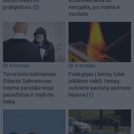
surišo elektros
atsisveikinama su
prailgintuvu
(2)
mergaite, jos mama ir
močiute
Kriminalai
Kriminalai
Terorizmu kaltinamas
Padegėjas į kiemą tyliai
Eldaras Salmanovas
įsliūkino naktį: tamsą
teisme pareiškė esąs
nušvietė pastatą apėmusi
pacisfistas ir mylintis
liepsna
(1)
taiką