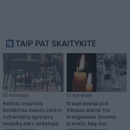
TAIP PAT SKAITYKITE
Kriminalai
Kriminalai
Keistas smurtinis
Kraupi avarija prie
incidentas miesto centre:
Vilniaus atėmė tris
sutramdytą agresyvų
brangiausius žmones:
mušeiką baro lankytojai
pranešė, kaip bus