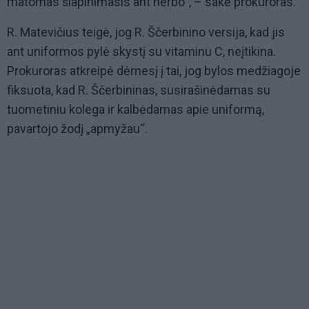
matomas šlapinimasis ant herbo“, – sakė prokuroras.
R. Matevičius teigė, jog R. Ščerbinino versija, kad jis
ant uniformos pylė skystį su vitaminu C, neįtikina.
Prokuroras atkreipė dėmesį į tai, jog bylos medžiagoje
fiksuota, kad R. Ščerbininas, susirašinėdamas su
tuometiniu kolega ir kalbėdamas apie uniformą,
pavartojo žodį „apmyžau“.