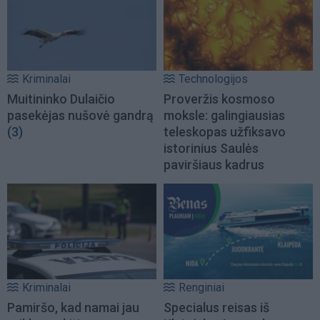
Kriminalai
Technologijos
Muitininko Dulaičio
Proveržis kosmoso
pasekėjas nušovė gandrą
moksle: galingiausias
(3)
teleskopas užfiksavo
istorinius Saulės
paviršiaus kadrus
Kriminalai
Renginiai
Pamiršo, kad namai jau
Specialus reisas iš