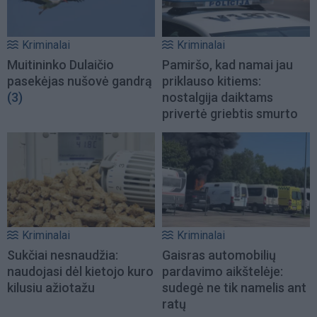
Kriminalai
Kriminalai
Muitininko Dulaičio
Pamiršo, kad namai jau
pasekėjas nušovė gandrą
priklauso kitiems:
(3)
nostalgija daiktams
privertė griebtis smurto
Kriminalai
Kriminalai
Sukčiai nesnaudžia:
Gaisras automobilių
naudojasi dėl kietojo kuro
pardavimo aikštelėje:
kilusiu ažiotažu
sudegė ne tik namelis ant
ratų