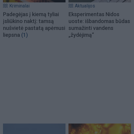
Kriminalai
Aktualijos
Padegėjas į kiemą tyliai
Eksperimentas Nidos
įsliūkino naktį: tamsą
uoste: išbandomas būdas
nušvietė pastatą apėmusi
sumažinti vandens
liepsna
(1)
„žydėjimą“