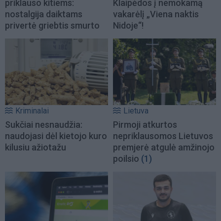
priklauso kitiems:
Klaipėdos į nemokamą
nostalgija daiktams
vakarėlį „Viena naktis
privertė griebtis smurto
Nidoje“!
Kriminalai
Lietuva
Sukčiai nesnaudžia:
Pirmoji atkurtos
naudojasi dėl kietojo kuro
nepriklausomos Lietuvos
kilusiu ažiotažu
premjerė atgulė amžinojo
poilsio
(1)