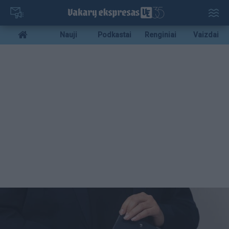
Pereiti
į
pagrindinį
Mobile
Nauji
Podkastai
Renginiai
Vaizdai
turinį
menu
bottom