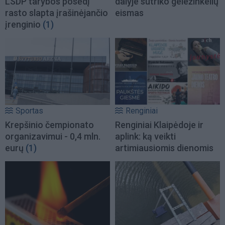
LSDP tarybos posėdį
dalyje sutriko geležinkelių
rasto slapta įrašinėjančio
eismas
įrenginio
(1)
Sportas
Renginiai
Krepšinio čempionato
Renginiai Klaipėdoje ir
organizavimui - 0,4 mln.
aplink: ką veikti
eurų
(1)
artimiausiomis dienomis