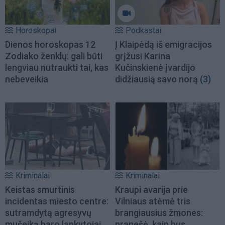
Horoskopai
Podkastai
Dienos horoskopas 12
Į Klaipėdą iš emigracijos
Zodiako ženklų: gali būti
grįžusi Karina
lengviau nutraukti tai, kas
Kučinskienė įvardijo
nebeveikia
didžiausią savo norą
(3)
Kriminalai
Kriminalai
Keistas smurtinis
Kraupi avarija prie
incidentas miesto centre:
Vilniaus atėmė tris
sutramdytą agresyvų
brangiausius žmones:
mušeiką baro lankytojai
pranešė, kaip bus