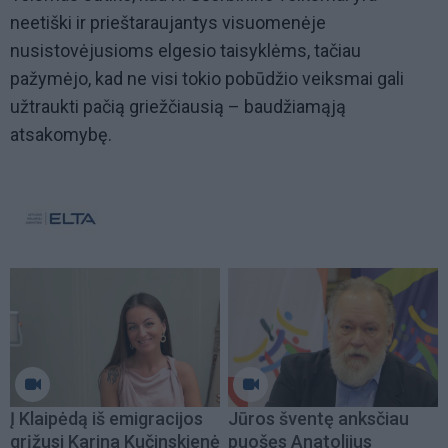
neetiški ir prieštaraujantys visuomenėje
nusistovėjusioms elgesio taisyklėms, tačiau
pažymėjo, kad ne visi tokio pobūdžio veiksmai gali
užtraukti pačią griežčiausią – baudžiamąją
atsakomybę.
Į Klaipėdą iš emigracijos
Jūros šventę anksčiau
grįžusi Karina Kučinskienė
puošęs Anatolijus