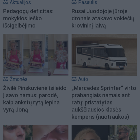
Aktualijos
Pasaulis
Pedagogų deficitas:
Rusai Juodojoje jūroje
mokyklos ieško
dronais atakavo vokiečių
išsigelbėjimo
krovininį laivą
Žmonės
Auto
Živilė Pinskuvienė įsileido
„Mercedes Sprinter“ virto
į savo namus: parodė,
prabangiais namais ant
kaip ankstų rytą lepina
ratų: pristatytas
vyrą Joną
aukščiausios klasės
kemperis (nuotraukos)