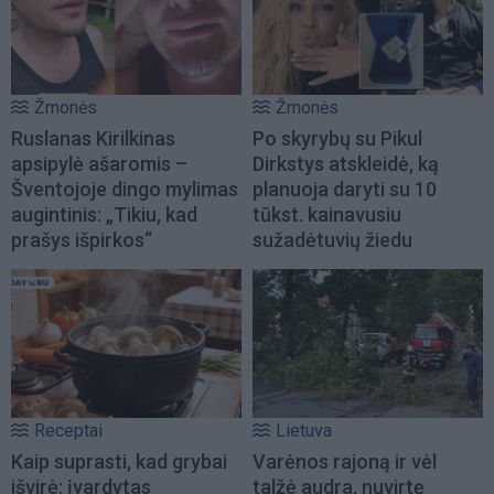
Žmonės
Žmonės
Ruslanas Kirilkinas
Po skyrybų su Pikul
apsipylė ašaromis –
Dirkstys atskleidė, ką
Šventojoje dingo mylimas
planuoja daryti su 10
augintinis: „Tikiu, kad
tūkst. kainavusiu
prašys išpirkos“
sužadėtuvių žiedu
Receptai
Lietuva
Kaip suprasti, kad grybai
Varėnos rajoną ir vėl
išvirė: įvardytas
talžė audra, nuvirtę