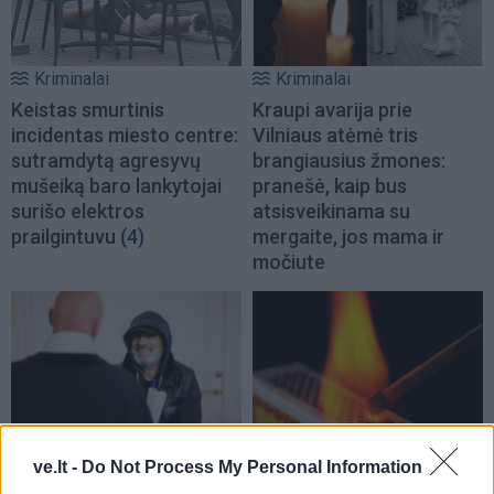
Kriminalai
Kriminalai
Keistas smurtinis
Kraupi avarija prie
incidentas miesto centre:
Vilniaus atėmė tris
sutramdytą agresyvų
brangiausius žmones:
mušeiką baro lankytojai
pranešė, kaip bus
surišo elektros
atsisveikinama su
prailgintuvu
(4)
mergaite, jos mama ir
močiute
Kriminalai
Kriminalai
ve.lt -
Do Not Process My Personal Information
Terorizmu kaltinamas
Padegėjas į kiemą tyliai