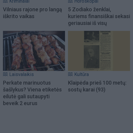
Kriminalai
Horoskopai
Vilniaus rajone pro langą
5 Zodiako ženklai,
iškrito vaikas
kuriems finansiškai sekasi
geriausiai iš visų
Laisvalaikis
Kultūra
Perkate marinuotus
Klaipėda prieš 100 metų:
šašlykus? Viena etiketės
sostų karai (93)
eilutė gali sutaupyti
beveik 2 eurus