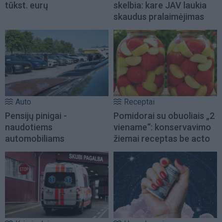
tūkst. eurų
skelbia: kare JAV laukia
skaudus pralaimėjimas
Auto
Receptai
Pensijų pinigai -
Pomidorai su obuoliais „2
naudotiems
viename“: konservavimo
automobiliams
žiemai receptas be acto