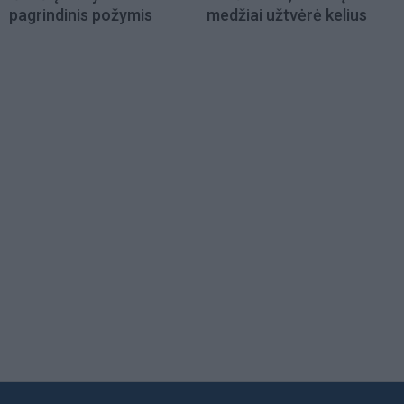
pagrindinis požymis
medžiai užtvėrė kelius
Load
More