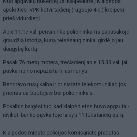
Nuo apgavikų nukentėjusi klaipėdietė į Klaipėdos
apskrities VPK ketvirtadienį (rugsėjo 4 d.) kreipėsi
prieš vidurdienį.
Apie 11.17 val. pensininkė policininkams papasakojo
graudžią istoriją, kurią teisėsaugininkai girdėjo jau
daugybę kartų.
Pasak 76 metų moters, trečiadienį apie 15.33 val. jai
paskambino nepažįstami asmenys.
Bendravo rusų kalba ir prisistatė telekomunikacijos
įmonės darbuotojais bei policininkais.
Pokalbis baigėsi tuo, kad klaipėdietės buvo apgauta -
išvilioti banko sąskaitoje laikyti 11 tūkstančių eurų.
Klaipėdos miesto policijos komisariate pradėtas