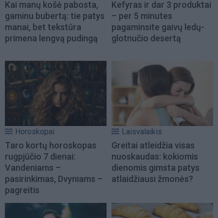
Kai manų košė pabosta,
Kefyras ir dar 3 produktai
gaminu bubertą: tie patys
– per 5 minutes
manai, bet tekstūra
pagaminsite gaivų ledų-
primena lengvą pudingą
glotnučio desertą
Horoskopai
Laisvalaikis
Taro kortų horoskopas
Greitai atleidžia visas
rugpjūčio 7 dienai:
nuoskaudas: kokiomis
Vandeniams –
dienomis gimsta patys
pasirinkimas, Dvyniams –
atlaidžiausi žmonės?
pagreitis