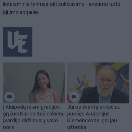
ikiteisminis tyrimas dėl sukčiavimo - svetimo turto
įgijimo apgaule.
Į Klaipėdą iš emigracijos
Jūros šventę anksčiau
grįžusi Karina Kučinskienė
puošęs Anatolijus
įvardijo didžiausią savo
Klemencovas: gal jau
norą
užtenka