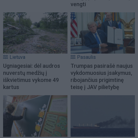
vengti
Lietuva
Pasaulis
Ugniagesiai: dėl audros
Trumpas pasirašė naujus
nuverstų medžių į
vykdomuosius įsakymus,
iškvietimus vykome 49
ribojančius prigimtinę
kartus
teisę į JAV pilietybę