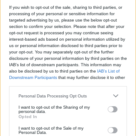
Eldaras Salmanovas
įsliūkino naktį: tamsą
If you wish to opt-out of the sale, sharing to third parties, or
teisme pareiškė esąs
nušvietė pastatą apėmusi
processing of your personal or sensitive information for
pacisfistas ir mylintis
liepsna
(1)
targeted advertising by us, please use the below opt-out
taiką
section to confirm your selection. Please note that after your
opt-out request is processed you may continue seeing
interest-based ads based on personal information utilized by
us or personal information disclosed to third parties prior to
your opt-out. You may separately opt-out of the further
disclosure of your personal information by third parties on the
IAB’s list of downstream participants. This information may
also be disclosed by us to third parties on the
IAB’s List of
Kriminalai
Kriminalai
Downstream Participants
that may further disclose it to other
third parties.
Muitininko Dulaičio
Pamiršo, kad namai jau
pasekėjas nušovė gandrą
priklauso kitiems:
Personal Data Processing Opt Outs
(3)
nostalgija daiktams
privertė griebtis smurto
I want to opt-out of the Sharing of my
personal data.
Opted In
I want to opt-out of the Sale of my
Personal Data.