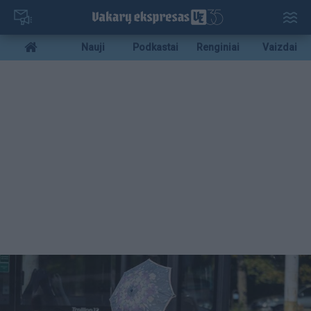
Pereiti
į
pagrindinį
Mobile
Nauji
Podkastai
Renginiai
Vaizdai
turinį
menu
bottom