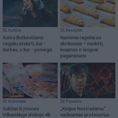
Kultūra
Receptai
Aušra Butkevičienė:
Naminiai rageliai su
negaliu atskirti, kur -
abrikosais – minkšti,
darbas, o kur - pomėgis
kvapnūs ir lengvai
pagaminami
Kriminalai
Pasaulis
Sukčiai iš įmonės
„Kinijos Nostradamu“
Vilkaviškyje išviliojo 48
vadinamas profesorius