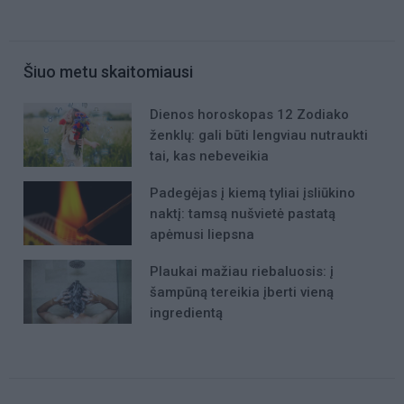
Šiuo metu skaitomiausi
Dienos horoskopas 12 Zodiako
ženklų: gali būti lengviau nutraukti
tai, kas nebeveikia
Padegėjas į kiemą tyliai įsliūkino
naktį: tamsą nušvietė pastatą
apėmusi liepsna
Plaukai mažiau riebaluosis: į
šampūną tereikia įberti vieną
ingredientą