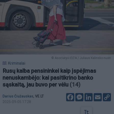
© Asociatyvi ELTA / Juliaus Kalinsko nuotr.
Kriminalai
Rusų kalba pensininkei kaip įspėjimas
nenuskambėjo: kai pasitikrino banko
sąskaitą, jau buvo per vėlu
(14)
Facebook
Messenger
LinkedIn
Email
C
,
Darius Čiužauskas
VE.LT
L
2025-09-05 17:28