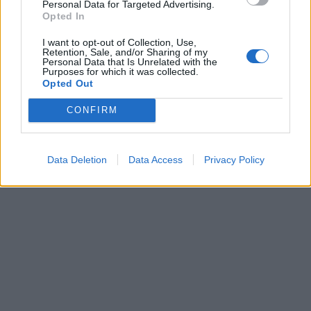
Personal Data for Targeted Advertising.
Opted In
I want to opt-out of Collection, Use,
Retention, Sale, and/or Sharing of my
Kriminalai
Kriminalai
Personal Data that Is Unrelated with the
Purposes for which it was collected.
Terorizmu kaltinamas
Padegėjas į kiemą tyliai
Opted Out
Eldaras Salmanovas
įsliūkino naktį: tamsą
teisme pareiškė esąs
nušvietė pastatą apėmusi
CONFIRM
pacisfistas ir mylintis
liepsna
(2)
taiką
Data Deletion
Data Access
Privacy Policy