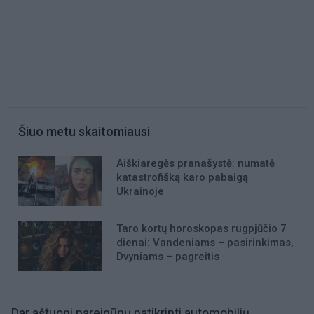
Šiuo metu skaitomiausi
Aiškiaregės pranašystė: numatė
katastrofišką karo pabaigą
Ukrainoje
Taro kortų horoskopas rugpjūčio 7
dienai: Vandeniams – pasirinkimas,
Dvyniams – pagreitis
„Dar aštuoni pareigūnų patikrinti automobilių