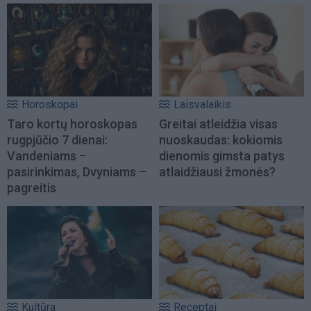
Horoskopai
Laisvalaikis
Taro kortų horoskopas
Greitai atleidžia visas
rugpjūčio 7 dienai:
nuoskaudas: kokiomis
Vandeniams –
dienomis gimsta patys
pasirinkimas, Dvyniams –
atlaidžiausi žmonės?
pagreitis
Kultūra
Receptai