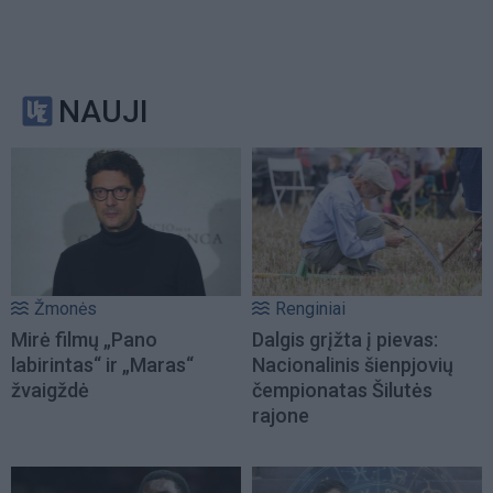
NAUJI
Žmonės
Renginiai
Mirė filmų „Pano
Dalgis grįžta į pievas:
labirintas“ ir „Maras“
Nacionalinis šienpjovių
žvaigždė
čempionatas Šilutės
rajone