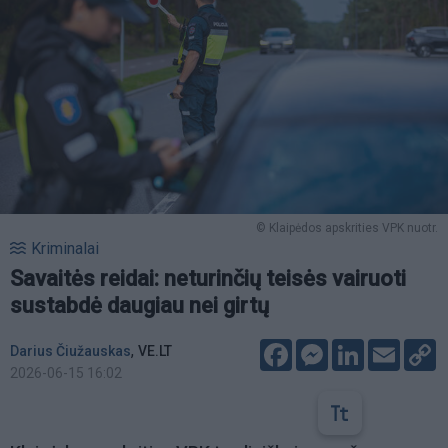
© Klaipėdos apskrities VPK nuotr.
Kriminalai
Savaitės reidai: neturinčių teisės vairuoti
sustabdė daugiau nei girtų
Facebook
Messenger
LinkedIn
Email
C
,
Darius Čiužauskas
VE.LT
L
2026-06-15 16:02