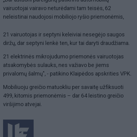
vairuotojai vairavo neturėdami tam teisės, 62
neleistinai naudojosi mobiliojo ryšio priemonėmis,
21 vairuotojas ir septyni keleiviai nesegėjo saugos
diržų, dar septyni lenkė ten, kur tai daryti draudžiama.
21 elektrinės mikrojudumo priemonės vairuotojas
atsakomybės sulauks, nes važiavo be jiems
privalomų šalmų", - patikino Klaipėdos apskrities VPK.
Mobiliuoju greičio matuokliu per savaitę užfiksuoti
499, kitomis priemonėmis – dar 64 leistino greičio
viršijimo atvejai.