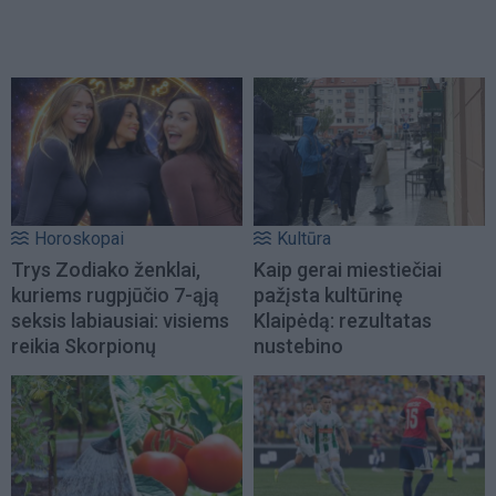
Horoskopai
Kultūra
Trys Zodiako ženklai,
Kaip gerai miestiečiai
kuriems rugpjūčio 7-ąją
pažįsta kultūrinę
seksis labiausiai: visiems
Klaipėdą: rezultatas
reikia Skorpionų
nustebino