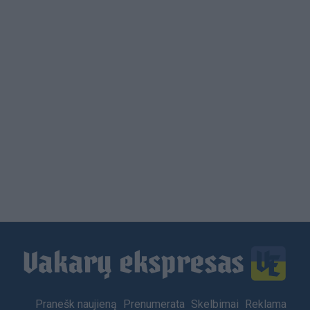
Load
More
Footer
Pranešk naujieną
Prenumerata
Skelbimai
Reklama