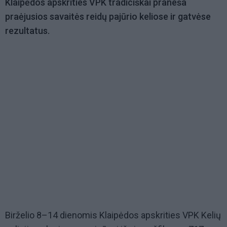
Klaipėdos apskrities VPK tradiciškai praneša
praėjusios savaitės reidų pajūrio keliose ir gatvėse
rezultatus.
Birželio 8–14 dienomis Klaipėdos apskrities VPK Kelių