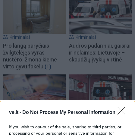
Kriminalai
Kriminalai
Pro langą paryčiais
Audros padariniai, gaisrai
žvilgtelėjęs vyras
ir nelaimės: Lietuvoje –
nustėro: žmona kieme
skaudžių įvykių virtinė
virto gyvu fakelu
(1)
ve.lt -
Do Not Process My Personal Information
Kriminalai
Kriminalai
Sukčiai iš įmonės
Vilniaus rajone pro langą
If you wish to opt-out of the sale, sharing to third parties, or
processing of your personal or sensitive information for
Vilkaviškyje išviliojo 48
iškrito vaikas