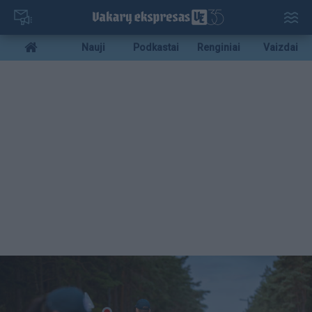
Pereiti
į
pagrindinį
Mobile
Nauji
Podkastai
Renginiai
Vaizdai
turinį
menu
bottom