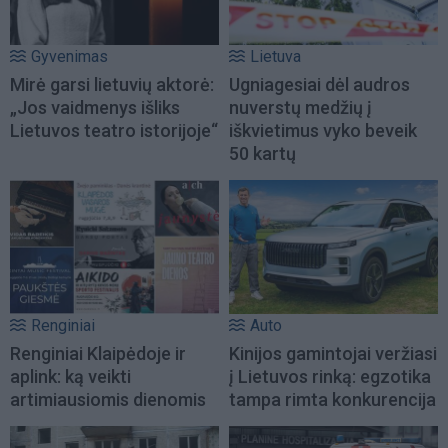
Gyvenimas
Lietuva
Mirė garsi lietuvių aktorė:
Ugniagesiai dėl audros
„Jos vaidmenys išliks
nuverstų medžių į
Lietuvos teatro istorijoje“
iškvietimus vyko beveik
50 kartų
Renginiai
Auto
Renginiai Klaipėdoje ir
Kinijos gamintojai veržiasi
aplink: ką veikti
į Lietuvos rinką: egzotika
artimiausiomis dienomis
tampa rimta konkurencija