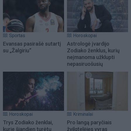
Sportas
Horoskopai
Evansas pasirašė sutartį
Astrologė įvardijo
su „Žalgiriu“
Zodiako ženklus, kurių
neįmanoma užklupti
nepasiruošusių
Horoskopai
Kriminalai
Trys Zodiako ženklai,
Pro langą paryčiais
kurie šiandien turėtų
žvilgtelėjęs vyras