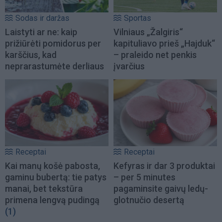
Sodas ir daržas
Sportas
Laistyti ar ne: kaip
Vilniaus „Žalgiris“
prižiūrėti pomidorus per
kapituliavo prieš „Hajduk“
karščius, kad
– praleido net penkis
neprarastumėte derliaus
įvarčius
Receptai
Receptai
Kai manų košė pabosta,
Kefyras ir dar 3 produktai
gaminu bubertą: tie patys
– per 5 minutes
manai, bet tekstūra
pagaminsite gaivų ledų-
primena lengvą pudingą
glotnučio desertą
(1)