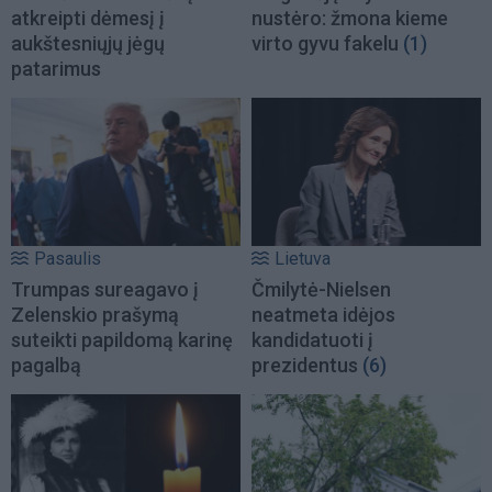
atkreipti dėmesį į
nustėro: žmona kieme
aukštesniųjų jėgų
virto gyvu fakelu
(1)
patarimus
Pasaulis
Lietuva
Trumpas sureagavo į
Čmilytė-Nielsen
Zelenskio prašymą
neatmeta idėjos
suteikti papildomą karinę
kandidatuoti į
pagalbą
prezidentus
(6)