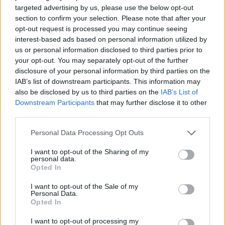
targeted advertising by us, please use the below opt-out
tūkst. eurų
section to confirm your selection. Please note that after your
opt-out request is processed you may continue seeing
interest-based ads based on personal information utilized by
us or personal information disclosed to third parties prior to
your opt-out. You may separately opt-out of the further
disclosure of your personal information by third parties on the
IAB’s list of downstream participants. This information may
also be disclosed by us to third parties on the
IAB’s List of
Kriminalai
Kriminalai
Downstream Participants
that may further disclose it to other
Keistas smurtinis
Kraupi avarija prie
third parties.
incidentas miesto centre:
Vilniaus atėmė tris
sutramdytą agresyvų
brangiausius žmones:
Personal Data Processing Opt Outs
mušeiką baro lankytojai
pranešė, kaip bus
I want to opt-out of the Sharing of my
surišo elektros
atsisveikinama su
personal data.
prailgintuvu
(5)
mergaite, jos mama ir
Opted In
močiute
I want to opt-out of the Sale of my
Personal Data.
Opted In
I want to opt-out of processing my