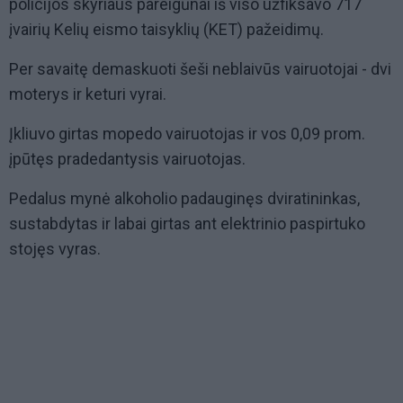
policijos skyriaus pareigūnai iš viso užfiksavo 717
įvairių Kelių eismo taisyklių (KET) pažeidimų.
Per savaitę demaskuoti šeši neblaivūs vairuotojai - dvi
moterys ir keturi vyrai.
Įkliuvo girtas mopedo vairuotojas ir vos 0,09 prom.
įpūtęs pradedantysis vairuotojas.
Pedalus mynė alkoholio padauginęs dviratininkas,
sustabdytas ir labai girtas ant elektrinio paspirtuko
stojęs vyras.