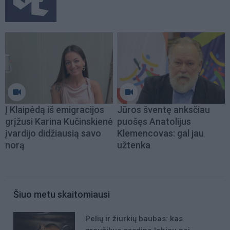
Į Klaipėdą iš emigracijos
Jūros šventę anksčiau
grįžusi Karina Kučinskienė
puošęs Anatolijus
įvardijo didžiausią savo
Klemencovas: gal jau
norą
užtenka
Šiuo metu skaitomiausi
Pelių ir žiurkių baubas: kas