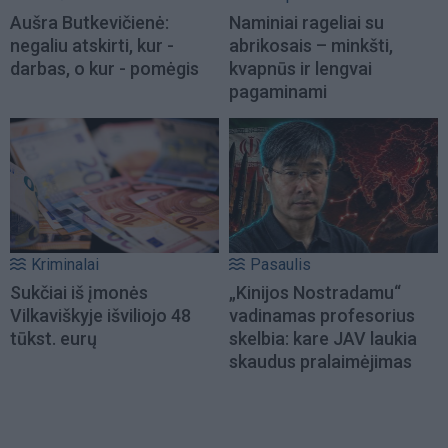
Aušra Butkevičienė:
Naminiai rageliai su
negaliu atskirti, kur -
abrikosais – minkšti,
darbas, o kur - pomėgis
kvapnūs ir lengvai
pagaminami
Kriminalai
Pasaulis
Sukčiai iš įmonės
„Kinijos Nostradamu“
Vilkaviškyje išviliojo 48
vadinamas profesorius
tūkst. eurų
skelbia: kare JAV laukia
skaudus pralaimėjimas