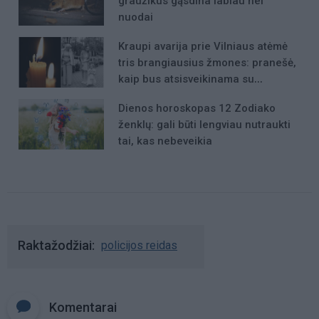
graužikus gąsdina labiau nei
nuodai
Kraupi avarija prie Vilniaus atėmė
tris brangiausius žmones: pranešė,
kaip bus atsisveikinama su
mergaite, jos mama ir močiute
Dienos horoskopas 12 Zodiako
ženklų: gali būti lengviau nutraukti
tai, kas nebeveikia
Raktažodžiai
policijos reidas
Komentarai